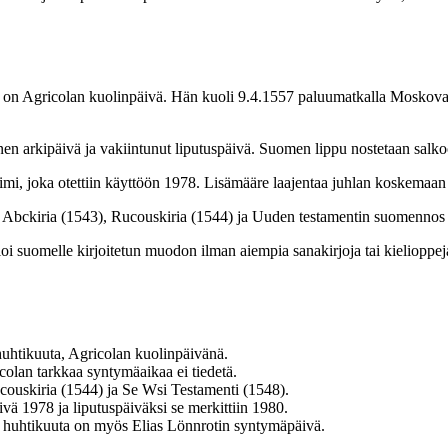
on Agricolan kuolinpäivä. Hän kuoli 9.4.1557 paluumatkalla Moskovan r
nen arkipäivä ja vakiintunut liputuspäivä. Suomen lippu nostetaan salko
mi, joka otettiin käyttöön 1978. Lisämääre laajentaa juhlan koskemaan 
bckiria (1543), Rucouskiria (1544) ja Uuden testamentin suomennos S
i suomelle kirjoitetun muodon ilman aiempia sanakirjoja tai kielioppe
huhtikuuta, Agricolan kuolinpäivänä.
olan tarkkaa syntymäaikaa ei tiedetä.
ucouskiria (1544) ja Se Wsi Testamenti (1548).
vä 1978 ja liputuspäiväksi se merkittiin 1980.
9. huhtikuuta on myös Elias Lönnrotin syntymäpäivä.