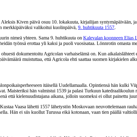
Aleksis Kiven päivä osuu 10. lokakuuta, kirjailijan syntymäpäivään, ja
n merkkipäiväksi valikoitui kuolinpäivä,
9. huhtikuuta 1557
.
ttuurin nimeä yhteen. Sama 9. huhtikuuta on
Kalevalan koonneen Elias 
heidän työnsä erottaa yli kaksi ja puoli vuosisataa. Lönnrotin omasta 
 ohuesti dokumentoitu Agricolan varhaiselämä on. Kun aikalaislähteet e
a päivämäärä muistuttaa, että Agricola ehti saattaa suomen kirjakielen 
lonpoikaisperheeseen itäisellä Uudellamaalla. Opintiensä hän kulki Vii
at. Maisteriksi hän valmistui 1539 ja palasi Turkuun katedraalikoulun re
että kielenuudistajana aikana, jolloin suomeksi ei ollut painettu juur
Kustaa Vaasa lähetti 1557 lähetystön Moskovaan neuvottelemaan rauhast
la. Hän ei siis kuollut Turussa eikä kotonaan, vaan tien päällä valtioll