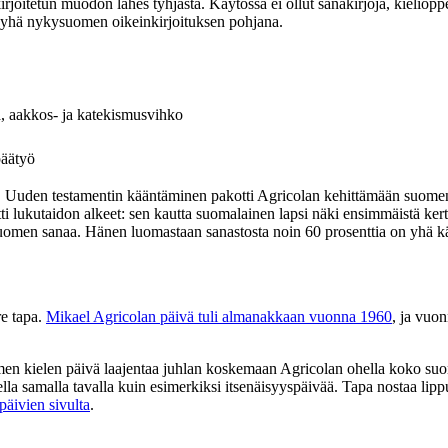
kirjoitetun muodon lähes tyhjästä. Käytössä ei ollut sanakirjoja, kieliop
at yhä nykysuomen oikeinkirjoituksen pohjana.
, aakkos- ja katekismusvihko
päätyö
in. Uuden testamentin kääntäminen pakotti Agricolan kehittämään suomenki
petti lukutaidon alkeet: sen kautta suomalainen lapsi näki ensimmäistä ke
0 suomen sanaa. Hänen luomastaan sanastosta noin 60 prosenttia on yhä k
re tapa.
Mikael Agricolan päivä tuli almanakkaan vuonna 1960
, ja vuo
en kielen päivä laajentaa juhlan koskemaan Agricolan ohella koko suome
sella samalla tavalla kuin esimerkiksi itsenäisyyspäivää. Tapa nostaa lipp
päivien sivulta
.