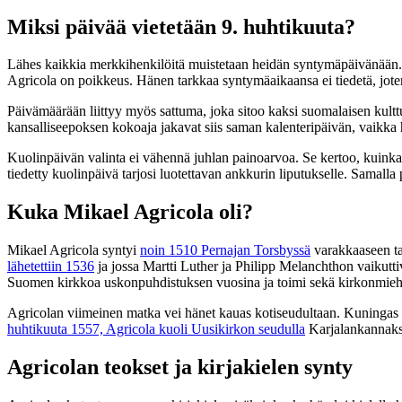
Miksi päivää vietetään 9. huhtikuuta?
Lähes kaikkia merkkihenkilöitä muistetaan heidän syntymäpäivänään. 
Agricola on poikkeus. Hänen tarkkaa syntymäaikaansa ei tiedetä, jote
Päivämäärään liittyy myös sattuma, joka sitoo kaksi suomalaisen kul
kansalliseepoksen kokoaja jakavat siis saman kalenteripäivän, vaikka 
Kuolinpäivän valinta ei vähennä juhlan painoarvoa. Se kertoo, kuinka
tiedetty kuolinpäivä tarjosi luotettavan ankkurin liputukselle. Samall
Kuka Mikael Agricola oli?
Mikael Agricola syntyi
noin 1510 Pernajan Torsbyssä
varakkaaseen ta
lähetettiin 1536
ja jossa Martti Luther ja Philipp Melanchthon vaikuttiv
Suomen kirkkoa uskonpuhdistuksen vuosina ja toimi sekä kirkonmiehenä 
Agricolan viimeinen matka vei hänet kauas kotiseudultaan. Kuningas 
huhtikuuta 1557, Agricola kuoli Uusikirkon seudulla
Karjalankannaksel
Agricolan teokset ja kirjakielen synty