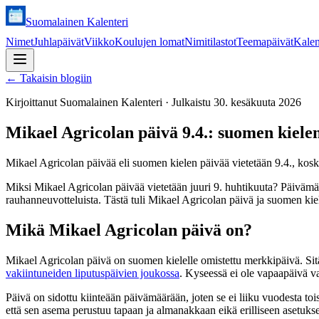
Suomalainen Kalenteri
Nimet
Juhlapäivät
Viikko
Koulujen lomat
Nimitilastot
Teemapäivät
Kalen
←
Takaisin blogiin
Kirjoittanut
Suomalainen Kalenteri
·
Julkaistu
30. kesäkuuta 2026
Mikael Agricolan päivä 9.4.: suomen kiele
Mikael Agricolan päivää eli suomen kielen päivää vietetään 9.4., koska
Miksi Mikael Agricolan päivää vietetään juuri 9. huhtikuuta? Päiväm
rauhanneuvotteluista. Tästä tuli Mikael Agricolan päivä ja suomen kiel
Mikä Mikael Agricolan päivä on?
Mikael Agricolan päivä on suomen kielelle omistettu merkkipäivä. Sitä
vakiintuneiden liputuspäivien joukossa
. Kyseessä ei ole vapaapäivä va
Päivä on sidottu kiinteään päivämäärään, joten se ei liiku vuodesta tois
että sen asema perustuu tapaan ja almanakkaan eikä erilliseen asetukse