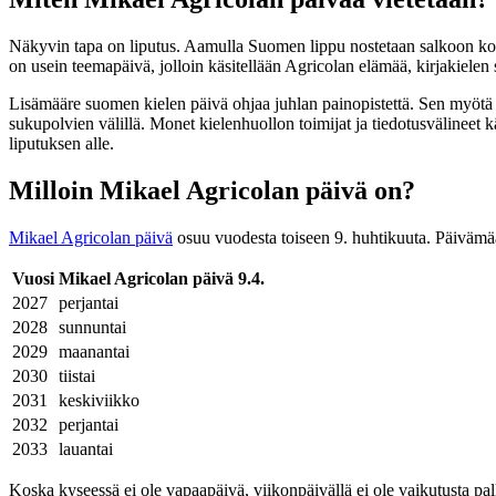
Näkyvin tapa on liputus. Aamulla Suomen lippu nostetaan salkoon kode
on usein teemapäivä, jolloin käsitellään Agricolan elämää, kirjakielen s
Lisämääre suomen kielen päivä ohjaa juhlan painopistettä. Sen myötä 
sukupolvien välillä. Monet kielenhuollon toimijat ja tiedotusvälinee
liputuksen alle.
Milloin Mikael Agricolan päivä on?
Mikael Agricolan päivä
osuu vuodesta toiseen 9. huhtikuuta. Päivämää
Vuosi
Mikael Agricolan päivä 9.4.
2027
perjantai
2028
sunnuntai
2029
maanantai
2030
tiistai
2031
keskiviikko
2032
perjantai
2033
lauantai
Koska kyseessä ei ole vapaapäivä, viikonpäivällä ei ole vaikutusta pal