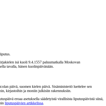
liputus.
irjakielen isä kuoli 9.4.1557 paluumatkalla Moskovan
sella tavalla, hänen kuolinpäivänään.
colan päivä, suomen kielen päivä. Sisäministeriö luettelee sen
n, kirjastoihin ja moniin julkisiin rakennuksiin.
späivä eroaa asetuksella säädetyistä virallisista liputuspäivistä siinä,
mmin
liputuspäivien artikkelissa
.