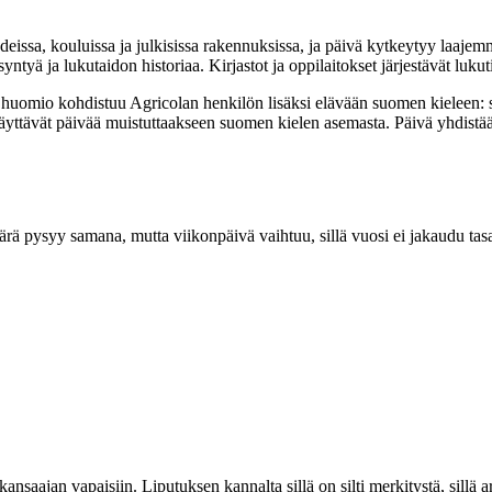
issa, kouluissa ja julkisissa rakennuksissa, ja päivä kytkeytyy laaje
yntyä ja lukutaidon historiaa. Kirjastot ja oppilaitokset järjestävät lukut
huomio kohdistuu Agricolan henkilön lisäksi elävään suomen kieleen: se
t käyttävät päivää muistuttaakseen suomen kielen asemasta. Päivä yhdis
rä pysyy samana, mutta viikonpäivä vaihtuu, sillä vuosi ei jakaudu tas
kansaajan vapaisiin. Liputuksen kannalta sillä on silti merkitystä, sil