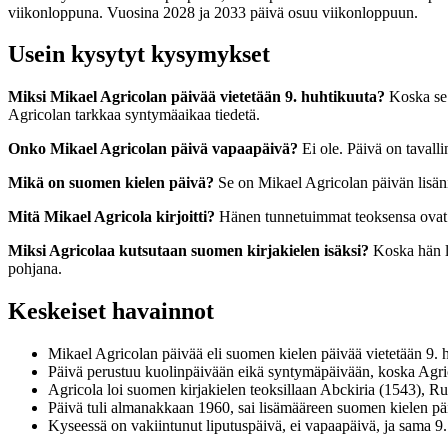
viikonloppuna. Vuosina 2028 ja 2033 päivä osuu viikonloppuun.
Usein kysytyt kysymykset
Miksi Mikael Agricolan päivää vietetään 9. huhtikuuta?
Koska se 
Agricolan tarkkaa syntymäaikaa tiedetä.
Onko Mikael Agricolan päivä vapaapäivä?
Ei ole. Päivä on tavalli
Mikä on suomen kielen päivä?
Se on Mikael Agricolan päivän lisäni
Mitä Mikael Agricola kirjoitti?
Hänen tunnetuimmat teoksensa ovat A
Miksi Agricolaa kutsutaan suomen kirjakielen isäksi?
Koska hän lo
pohjana.
Keskeiset havainnot
Mikael Agricolan päivää eli suomen kielen päivää vietetään 9. 
Päivä perustuu kuolinpäivään eikä syntymäpäivään, koska Agric
Agricola loi suomen kirjakielen teoksillaan Abckiria (1543), R
Päivä tuli almanakkaan 1960, sai lisämääreen suomen kielen päi
Kyseessä on vakiintunut liputuspäivä, ei vapaapäivä, ja sama 