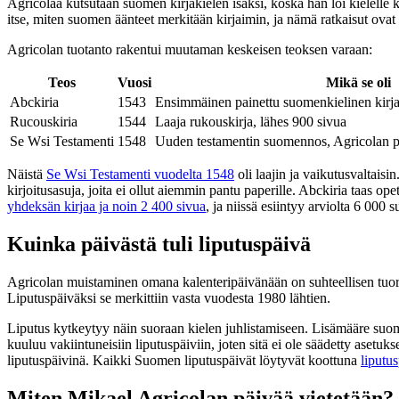
Agricolaa kutsutaan suomen kirjakielen isäksi, koska hän loi kielelle 
itse, miten suomen äänteet merkitään kirjaimin, ja nämä ratkaisut ov
Agricolan tuotanto rakentui muutaman keskeisen teoksen varaan:
Teos
Vuosi
Mikä se oli
Abckiria
1543
Ensimmäinen painettu suomenkielinen kirja
Rucouskiria
1544
Laaja rukouskirja, lähes 900 sivua
Se Wsi Testamenti
1548
Uuden testamentin suomennos, Agricolan 
Näistä
Se Wsi Testamenti vuodelta 1548
oli laajin ja vaikutusvaltais
kirjoitusasuja, joita ei ollut aiemmin pantu paperille. Abckiria taas o
yhdeksän kirjaa ja noin 2 400 sivua
, ja niissä esiintyy arviolta 6 00
Kuinka päivästä tuli liputuspäivä
Agricolan muistaminen omana kalenteripäivänään on suhteellisen tuo
Liputuspäiväksi se merkittiin vasta vuodesta 1980 lähtien.
Liputus kytkeytyy näin suoraan kielen juhlistamiseen. Lisämääre suom
kuuluu vakiintuneisiin liputuspäiviin, joten sitä ei ole säädetty asetuk
liputuspäivinä. Kaikki Suomen liputuspäivät löytyvät koottuna
liputus
Miten Mikael Agricolan päivää vietetään?