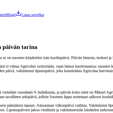
terit
Blogi
Lataa sovellus
n päivän tarina
 se on suomen kirjakielen isän kuolinpäivä. Päivän historia, teokset ja 
äärä ei viittaa Agricolan syntymään, vaan hänen kuolemaansa: suomen k
en päivä, vakiintunut liputuspäivä, joka kunnioittaa Agricolaa harvinai
 vietetään vuosittain 9. huhtikuuta, ja päivän koko nimi on Mikael Agri
an tavallinen arkipäivä, jolloin Suomen lippu nostetaan salkoon kouluihi
een pääsiäisen tapaan. Ainoastaan viikonpäivä vaihtuu. Vakiintunut liputu
en. Liputuspäivien jakoa virallisiin ja vakiintuneisiin käsittelen tarke