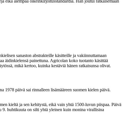
peja eikä aiempaa oikeinkirjoitusstandardia. Hän joutui ratkaisemaan
elisen sanaston abstrakteille käsitteille ja vakiinnuttamaan
rtaa äidinkielensä painettuna. Agricolan koko tuotanto käsittää
äytössä, mikä kertoo, kuinka kestäviä hänen ratkaisunsa olivat.
nna 1978 päivä sai rinnalleen lisämääreen suomen kielen päivä.
n kieltä ja sen kehitystä, eikä vain yhtä 1500-luvun piispaa. Päivä
u 9. huhtikuuta on silti yhtä yleinen kuin monina virallisina