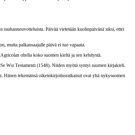
auhanneuvotteluista. Päivää vietetään kuolinpäivänä siksi, ettei
on, mutta palkansaajalle päivä ei tuo vapaata.
Agricolan ohella koko suomen kieltä ja sen kehitystä.
e Wsi Testamenti (1548). Niiden myötä syntyi suomen kirjakieli.
ja. Hänen tekemänsä oikeinkirjoitusratkaisut ovat yhä nykysuomen