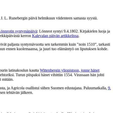
 J. L. Runebergin päivä helmikuun viidenteen samasta syystä.
Lönnrotin syntymäpäivä
: Lönnrot syntyi 9.4.1802. Kirjakielen luoja ja
merkkipäivästä kerron
Kalevalan päivän artikkelissa
.
ivät paljasta syntymävuotta sen tarkemmin kuin "noin 1510", tarkasti
alkuun ennen kuolemaansa, ja juuri tuo elämäntyö on liputuksen kohde.
purin latinakoulun kautta
Wittenbergin yliopistoon, jonne hänet
htoriksi. Turun piispaksi hänet vihittiin 1554. Virassaan hän johti
i mitään.
a, ja Agricola osallistui siihen Suomen edustajana. Paluumatkalla,
9.
isen tehtävän jälkeen.