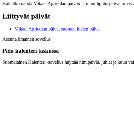
Haluatko nähdä Mikael Agricolan päivän ja muut liputuspäivät omassa
Liittyvät päivät
Mikael Agricolan päivä, suomen kielen päivä
Asenna ilmainen sovellus
Pidä kalenteri taskussa
Suomalainen Kalenteri ‑sovellus näyttää nimipäivät, juhlat ja kuun vai