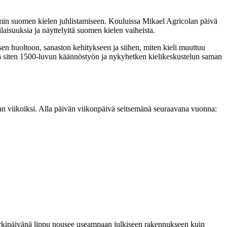
mmin suomen kielen juhlistamiseen. Kouluissa Mikael Agricolan päivä
ilaisuuksia ja näyttelyitä suomen kielen vaiheista.
n huoltoon, sanaston kehitykseen ja siihen, miten kieli muuttuu
tää siten 1500-luvun käännöstyön ja nykyhetken kielikeskustelun saman
an viikoiksi. Alla päivän viikonpäivä seitsemänä seuraavana vuonna:
lä arkipäivänä lippu nousee useampaan julkiseen rakennukseen kuin