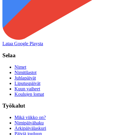
Lataa Google Playsta
Selaa
Nimet
Nimitilastot
Juhlapäivät
Liputuspäivät
Kuun vaiheet
Koulujen lomat
Työkalut
Mikä viikko on?
Nimipäivähaku
Arkipäivälaskuri
Päiviä jouluun