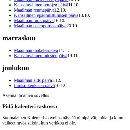
Kansainvälinen tyttöjen päivä
11
.
10
.
Maailman reumapäivä
12
.
10
.
Kansallinen epäonnistumisen päivä
13
.
10
.
Maailman ruokapäivä
16
.
10
.
Maailman osteoporoosipäivä
20
.
10
.
marraskuu
Maailman diabetespäivä
14
.
11
.
Kansainvälinen miestenpäivä
19
.
11
.
joulukuu
Maailman aids-päivä
1
.
12
.
Ihmisoikeuksien päivä
10
.
12
.
Asenna ilmainen sovellus
Pidä kalenteri taskussa
Suomalainen Kalenteri ‑sovellus näyttää nimipäivät, juhlat ja kuun
vaiheet myös silloin, kun verkkoa ei ole.