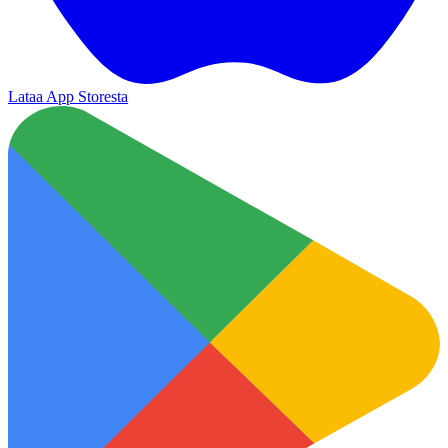
Lataa App Storesta