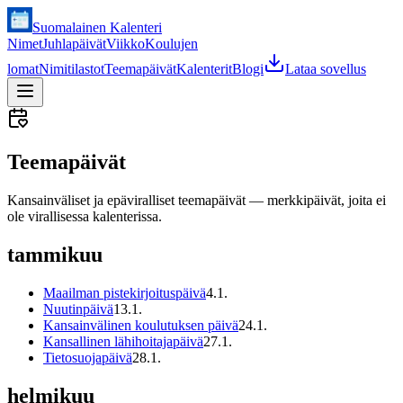
Suomalainen Kalenteri
Nimet
Juhlapäivät
Viikko
Koulujen
lomat
Nimitilastot
Teemapäivät
Kalenterit
Blogi
Lataa sovellus
Teemapäivät
Kansainväliset ja epäviralliset teemapäivät — merkkipäivät, joita ei
ole virallisessa kalenterissa.
tammikuu
Maailman pistekirjoituspäivä
4
.
1
.
Nuutinpäivä
13
.
1
.
Kansainvälinen koulutuksen päivä
24
.
1
.
Kansallinen lähihoitajapäivä
27
.
1
.
Tietosuojapäivä
28
.
1
.
helmikuu