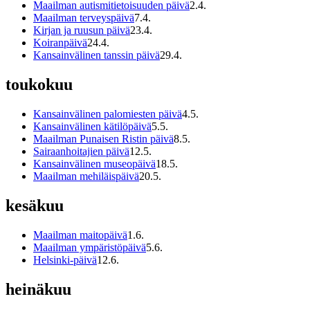
Maailman autismitietoisuuden päivä
2
.
4
.
Maailman terveyspäivä
7
.
4
.
Kirjan ja ruusun päivä
23
.
4
.
Koiranpäivä
24
.
4
.
Kansainvälinen tanssin päivä
29
.
4
.
toukokuu
Kansainvälinen palomiesten päivä
4
.
5
.
Kansainvälinen kätilöpäivä
5
.
5
.
Maailman Punaisen Ristin päivä
8
.
5
.
Sairaanhoitajien päivä
12
.
5
.
Kansainvälinen museopäivä
18
.
5
.
Maailman mehiläispäivä
20
.
5
.
kesäkuu
Maailman maitopäivä
1
.
6
.
Maailman ympäristöpäivä
5
.
6
.
Helsinki-päivä
12
.
6
.
heinäkuu