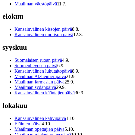
Maailman väestöpäivä
11
.
7
.
elokuu
Kansainvälinen kissojen päivä
8
.
8
.
Kansainvälinen nuorison päivä
12
.
8
.
syyskuu
Suomalaisen ruoan päivä
4
.
9
.
Suomenhevosen päivä
6
.
9
.
Kansainvälinen lukutaitopäivä
8
.
9
.
Maailman Alzheimer-päivä
21
.
9
.
Maailman farmasian päivä
25
.
9
.
Maailman sydänpäivä
29
.
9
.
Kansainvälinen kääntäjienpäivä
30
.
9
.
lokakuu
Kansainvälinen kahvipäivä
1
.
10
.
Eläinten päivä
4
.
10
.
Maailman opettajien päivä
5
.
10
.
Maailman mielenterveyspäivä
10
.
10
.