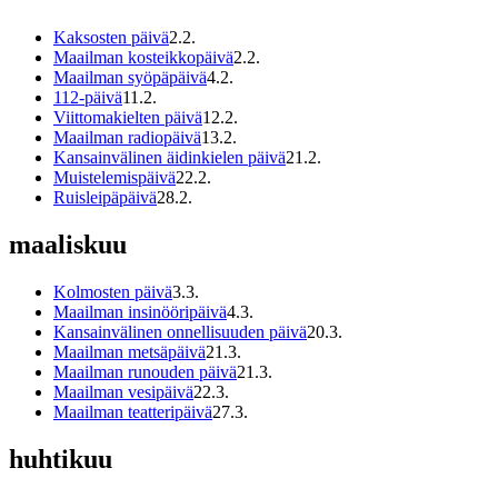
Kaksosten päivä
2
.
2
.
Maailman kosteikkopäivä
2
.
2
.
Maailman syöpäpäivä
4
.
2
.
112-päivä
11
.
2
.
Viittomakielten päivä
12
.
2
.
Maailman radiopäivä
13
.
2
.
Kansainvälinen äidinkielen päivä
21
.
2
.
Muistelemispäivä
22
.
2
.
Ruisleipäpäivä
28
.
2
.
maaliskuu
Kolmosten päivä
3
.
3
.
Maailman insinööripäivä
4
.
3
.
Kansainvälinen onnellisuuden päivä
20
.
3
.
Maailman metsäpäivä
21
.
3
.
Maailman runouden päivä
21
.
3
.
Maailman vesipäivä
22
.
3
.
Maailman teatteripäivä
27
.
3
.
huhtikuu