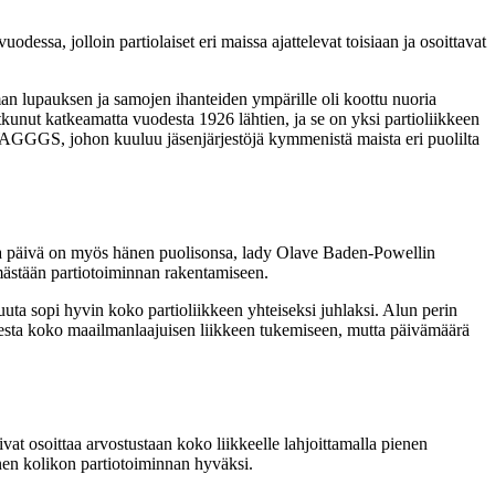
dessa, jolloin partiolaiset eri maissa ajattelevat toisiaan ja osoittavat
saman lupauksen ja samojen ihanteiden ympärille oli koottu nuoria
atkunut katkeamatta vuodesta 1926 lähtien, ja se on yksi partioliikkeen
ö WAGGGS, johon kuuluu jäsenjärjestöjä kymmenistä maista eri puolilta
ma päivä on myös hänen puolisonsa, lady Olave Baden-Powellin
mästään partiotoiminnan rakentamiseen.
a sopi hyvin koko partioliikkeen yhteiseksi juhlaksi. Alun perin
misesta koko maailmanlaajuisen liikkeen tukemiseen, mutta päivämäärä
ivat osoittaa arvostustaan koko liikkeelle lahjoittamalla pienen
nen kolikon partiotoiminnan hyväksi.