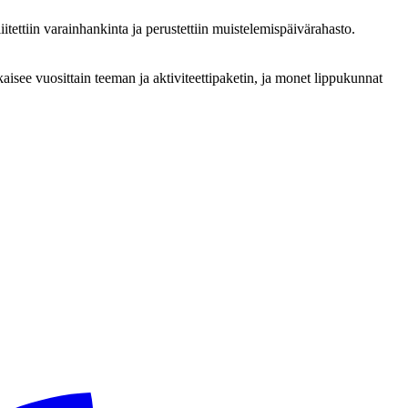
tettiin varainhankinta ja perustettiin muistelemispäivärahasto.
isee vuosittain teeman ja aktiviteettipaketin, ja monet lippukunnat