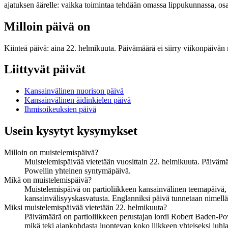
ajatuksen äärelle: vaikka toimintaa tehdään omassa lippukunnassa, os
Milloin päivä on
Kiinteä päivä: aina 22. helmikuuta. Päivämäärä ei siirry viikonpäiv
Liittyvät päivät
Kansainvälinen nuorison päivä
Kansainvälinen äidinkielen päivä
Ihmisoikeuksien päivä
Usein kysytyt kysymykset
Milloin on muistelemispäivä?
Muistelemispäivää vietetään vuosittain 22. helmikuuta. Päiväm
Powellin yhteinen syntymäpäivä.
Mikä on muistelemispäivä?
Muistelemispäivä on partioliikkeen kansainvälinen teemapäivä, 
kansainvälisyyskasvatusta. Englanniksi päivä tunnetaan nimel
Miksi muistelemispäivää vietetään 22. helmikuuta?
Päivämäärä on partioliikkeen perustajan lordi Robert Baden-P
mikä teki ajankohdasta luontevan koko liikkeen yhteiseksi juhla