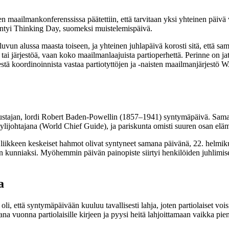
maailmankonferenssissa päätettiin, että tarvitaan yksi yhteinen päivä vuo
ta syntyi Thinking Day, suomeksi muistelemispäivä.
-luvun alussa maasta toiseen, ja yhteinen juhlapäivä korosti sitä, että 
ta tai järjestöä, vaan koko maailmanlaajuista partioperhettä. Perinne on j
estä koordinoinnista vastaa partiotyttöjen ja -naisten maailmanjärjest
 perustajan, lordi Robert Baden-Powellin (1857–1941) syntymäpäivä. Sa
lijohtajana (World Chief Guide), ja pariskunta omisti suuren osan elä
ikkeen keskeiset hahmot olivat syntyneet samana päivänä, 22. helmikuut
päivän kunniaksi. Myöhemmin päivän painopiste siirtyi henkilöiden juhli
a
i, että syntymäpäivään kuuluu tavallisesti lahja, joten partiolaiset vois
 vuonna partiolaisille kirjeen ja pyysi heitä lahjoittamaan vaikka pie