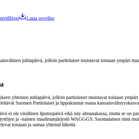
terit
Blogi
Lataa sovellus
invälinen juhlapäivä, jolloin partiolaiset muistavat toisiaan ympäri ma
ta
keen yhteinen juhlapäivä, jolloin partiolaiset muistavat toisiaan ympäri
ettävät Suomen Partiolaiset ja lippukunnat osana kansainvälisyyskasva
vä ei ole virallinen liputuspäivä eikä näy almanakassa, mutta se on pa
otyttöjen ja -naisten maailmanjärjestö WAGGGS. Suomalainen nimi muiste
levat toisiaan ja samaa yhteistä liikettä.