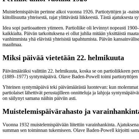
Muistelemispäivän perinne alkoi vuonna 1926. Partiotyttöjen ja -naisten 
kiitollisuutta yhteisestä, rajat ylittävästä liikkeestä. Tästä ajatukses
Idea sopi partioaatteen ytimeen. Partioliike oli levinnyt nopeasti 1900
kaikkialta. Päivän tarkoituksena ei ollut juhlia mitään yksittäistä maa
vanhimmista yhä elävistä yhteisistä tapahtumista. Päivän kansainvälis
maailmaa.
Miksi päivää vietetään 22. helmikuuta
Päivämääräksi valittiin 22. helmikuuta, koska se on partioliikkeen
(1889–1977) syntymäpäivä. Olave Baden-Powell toimi partiotyttöjen y
Yhteinen syntymäpäivä teki päivämäärästä luontevan: kun molemmat li
partiolaiset lähettivät perustajilleen onnitteluja ja lahjoja syntymä
on säilynyt samana näihin päiviin asti.
Muistelemispäivärahasto ja varainhankint
Vuonna 1932 muistelemispäivään liitettiin varainhankinta. Ajatuksena ol
summan sen toiminnan tukemiseen. Olave Baden-Powell kirjoitti samana