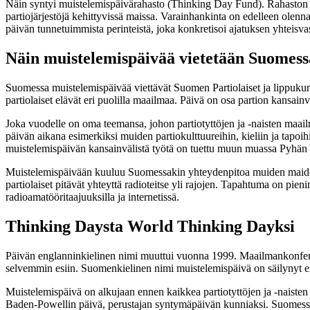
Näin syntyi muistelemispäivärahasto (Thinking Day Fund). Rahaston var
partiojärjestöjä kehittyvissä maissa. Varainhankinta on edelleen olenn
päivän tunnetuimmista perinteistä, joka konkretisoi ajatuksen yhteisvas
Näin muistelemispäivää vietetään Suomess
Suomessa muistelemispäivää viettävät Suomen Partiolaiset ja lippukunnat
partiolaiset elävät eri puolilla maailmaa. Päivä on osa partion kansai
Joka vuodelle on oma teemansa, johon partiotyttöjen ja -naisten maai
päivän aikana esimerkiksi muiden partiokulttuureihin, kieliin ja tap
muistelemispäivän kansainvälistä työtä on tuettu muun muassa Pyhän Yrj
Muistelemispäivään kuuluu Suomessakin yhteydenpitoa muiden maiden p
partiolaiset pitävät yhteyttä radioteitse yli rajojen. Tapahtuma on pien
radioamatööritaajuuksilla ja internetissä.
Thinking Daysta World Thinking Dayksi
Päivän englanninkielinen nimi muuttui vuonna 1999. Maailmankonferen
selvemmin esiin. Suomenkielinen nimi muistelemispäivä on säilynyt e
Muistelemispäivä on alkujaan ennen kaikkea partiotyttöjen ja -naisten
Baden-Powellin päivä, perustajan syntymäpäivän kunniaksi. Suomessa pa