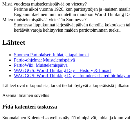
Mistä vuodesta muistelemispäivää on vietetty?
Perinne alkoi vuonna 1926, kun partiotyttöjen ja -naisten maailm
Englanninkielinen nimi muutettiin muotoon World Thinking D
Miten muistelemispäivää vietetään Suomessa?
Suomessa lippukunnat järjestävät päivän tienoilla kokouksen tai
keräävät varoja kehittyvien maiden partiotoiminnan tueksi.
Lähteet
Suomen Partiolaiset: Juhlat ja tapahtumat
Partio-ohjelma: Muistelemispäivä
PartioWiki: Muistelemispäivä
WAGGGS: World Thinking Day – History & Impact
WAGGGS: World Thinking Day – founders' shared birthday a
Lähteet ovat ulkopuolisia; tarkat tiedot löytyvät alkuperäisistä julkaisui
Asenna ilmainen sovellus
Pidä kalenteri taskussa
Suomalainen Kalenteri ‑sovellus näyttää nimipäivät, juhlat ja kuun vai