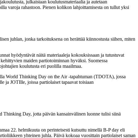
akoulutusta, julkaistaan koulutusmateriaalia ja autetaan
lla varoja rahastoon. Pienen kolikon lahjoittamisesta on tullut yksi
lisen juhlan, jonka tarkoituksena on herättää kiinnostusta siihen, miten
nnat hyödyntävät näitä materiaaleja kokouksissaan ja tutustuvat
uu kehittyvien maiden partiotoiminnan hyväksi. Suomessa
johtajien koulutusta eri puolilla maailmaa.
noilla World Thinking Day on the Air -tapahtuman (TDOTA), jossa
 ja JOTIlle, joissa partiolaiset tapaavat toisiaan
hinking Day, jotta päivän kansainvälinen luonne tulisi siinä
maa 22. helmikuuta on perinteisesti kutsuttu nimellä B-P day eli
tioliikkeen yhteinen juhla. Päivä kokoaa vuosittain partiolaiset saman