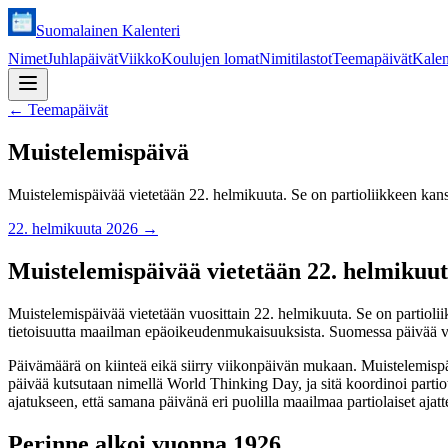
Suomalainen Kalenteri
Nimet
Juhlapäivät
Viikko
Koulujen lomat
Nimitilastot
Teemapäivät
Kalen
←
Teemapäivät
Muistelemispäivä
Muistelemispäivää vietetään 22. helmikuuta. Se on partioliikkeen kansa
22. helmikuuta 2026
→
Muistelemispäivää vietetään 22. helmikuu
Muistelemispäivää vietetään vuosittain 22. helmikuuta. Se on partioliik
tietoisuutta maailman epäoikeudenmukaisuuksista. Suomessa päivää vi
Päivämäärä on kiinteä eikä siirry viikonpäivän mukaan. Muistelemispäi
päivää kutsutaan nimellä World Thinking Day, ja sitä koordinoi parti
ajatukseen, että samana päivänä eri puolilla maailmaa partiolaiset ajatte
Perinne alkoi vuonna 1926