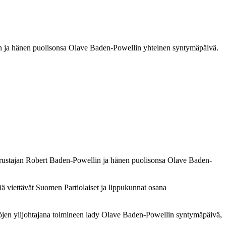
lin ja hänen puolisonsa Olave Baden-Powellin yhteinen syntymäpäivä.
perustajan Robert Baden-Powellin ja hänen puolisonsa Olave Baden-
ä viettävät Suomen Partiolaiset ja lippukunnat osana
öjen ylijohtajana toimineen lady Olave Baden-Powellin syntymäpäivä,