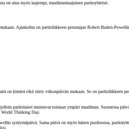
ana on aina myös laajempi, maailmanlaajuinen partioyhteisö.
än mukaan. Ajankohta on partioliikkeen perustajan Robert Baden-Powel
äärä on kiinteä eikä siirry viikonpäivän mukaan. Se on partioliikkeen 
jolloin partiolaiset muistavat toisiaan ympäri maailman. Suomessa päivä
lä World Thinking Day.
owellin syntymäpäivä. Sama päivä on myös hänen puolisonsa, partiotytt
ksi.