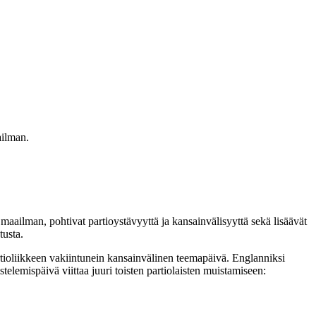
ailman.
 maailman, pohtivat partioystävyyttä ja kansainvälisyyttä sekä lisäävät
tusta.
rtioliikkeen vakiintunein kansainvälinen teemapäivä. Englanniksi
lemispäivä viittaa juuri toisten partiolaisten muistamiseen: