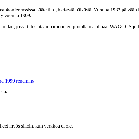
ankonferenssissa päätettiin yhteisestä päivästä. Vuonna 1932 päivään lii
ay vuonna 1999.
 juhlan, jossa tutustutaan partioon eri puolilla maailmaa. WAGGGS julka
nd 1999 renaming
sta.
heet myös silloin, kun verkkoa ei ole.