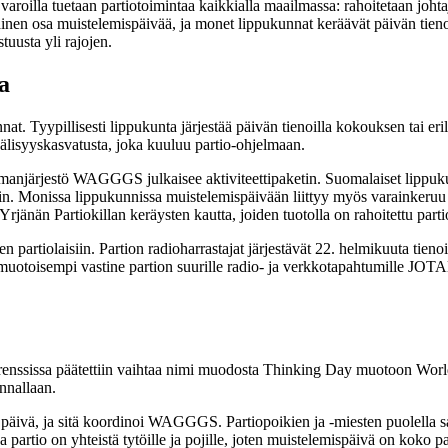
oilla tuetaan partiotoimintaa kaikkialla maailmassa: rahoitetaan johtaj
ainen osa muistelemispäivää, ja monet lippukunnat keräävät päivän tienoi
tuusta yli rajojen.
a
. Tyypillisesti lippukunta järjestää päivän tienoilla kokouksen tai eril
nvälisyyskasvatusta, joka kuuluu partio-ohjelmaan.
lmanjärjestö WAGGGS julkaisee aktiviteettipaketin. Suomalaiset lippuku
oihin. Monissa lippukunnissa muistelemispäivään liittyy myös varainker
änän Partiokillan keräysten kautta, joiden tuotolla on rahoitettu partio
artiolaisiin. Partion radioharrastajat järjestävät 22. helmikuuta tie
imuotoisempi vastine partion suurille radio- ja verkkotapahtumille JOTAlle
ssissa päätettiin vaihtaa nimi muodosta Thinking Day muotoon World T
nnallaan.
 päivä, ja sitä koordinoi WAGGGS. Partiopoikien ja -miesten puolella sa
rtio on yhteistä tytöille ja pojille, joten muistelemispäivä on koko par