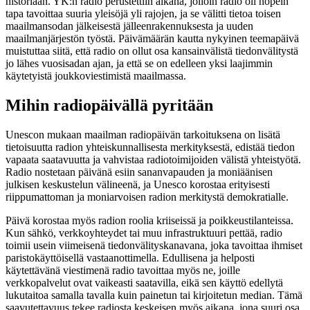
historiaan. YK:n radio perustettiin aikana, jolloin radio oli nopein
tapa tavoittaa suuria yleisöjä yli rajojen, ja se välitti tietoa toisen
maailmansodan jälkeisestä jälleenrakennuksesta ja uuden
maailmanjärjestön työstä. Päivämäärän kautta nykyinen teemapäivä
muistuttaa siitä, että radio on ollut osa kansainvälistä tiedonvälitystä
jo lähes vuosisadan ajan, ja että se on edelleen yksi laajimmin
käytetyistä joukkoviestimistä maailmassa.
Mihin radiopäivällä pyritään
Unescon mukaan maailman radiopäivän tarkoituksena on lisätä
tietoisuutta radion yhteiskunnallisesta merkityksestä, edistää tiedon
vapaata saatavuutta ja vahvistaa radiotoimijoiden välistä yhteistyötä.
Radio nostetaan päivänä esiin sananvapauden ja moniäänisen
julkisen keskustelun välineenä, ja Unesco korostaa erityisesti
riippumattoman ja moniarvoisen radion merkitystä demokratialle.
Päivä korostaa myös radion roolia kriiseissä ja poikkeustilanteissa.
Kun sähkö, verkkoyhteydet tai muu infrastruktuuri pettää, radio
toimii usein viimeisenä tiedonvälityskanavana, joka tavoittaa ihmiset
paristokäyttöisellä vastaanottimella. Edullisena ja helposti
käytettävänä viestimenä radio tavoittaa myös ne, joille
verkkopalvelut ovat vaikeasti saatavilla, eikä sen käyttö edellytä
lukutaitoa samalla tavalla kuin painetun tai kirjoitetun median. Tämä
saavutettavuus tekee radiosta keskeisen myös aikana, jona suuri osa