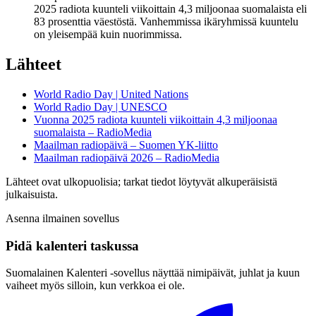
2025 radiota kuunteli viikoittain 4,3 miljoonaa suomalaista eli
83 prosenttia väestöstä. Vanhemmissa ikäryhmissä kuuntelu
on yleisempää kuin nuorimmissa.
Lähteet
World Radio Day | United Nations
World Radio Day | UNESCO
Vuonna 2025 radiota kuunteli viikoittain 4,3 miljoonaa
suomalaista – RadioMedia
Maailman radiopäivä – Suomen YK-liitto
Maailman radiopäivä 2026 – RadioMedia
Lähteet ovat ulkopuolisia; tarkat tiedot löytyvät alkuperäisistä
julkaisuista.
Asenna ilmainen sovellus
Pidä kalenteri taskussa
Suomalainen Kalenteri ‑sovellus näyttää nimipäivät, juhlat ja kuun
vaiheet myös silloin, kun verkkoa ei ole.