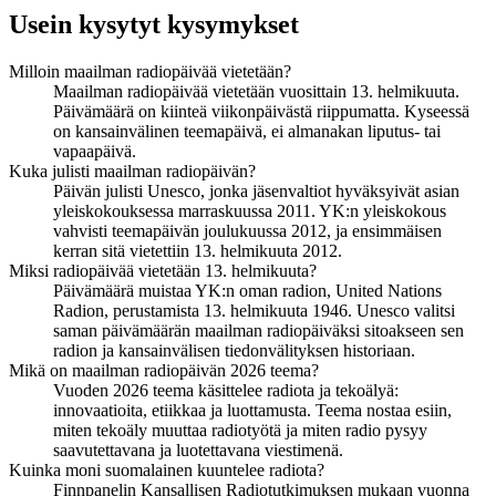
Usein kysytyt kysymykset
Milloin maailman radiopäivää vietetään?
Maailman radiopäivää vietetään vuosittain 13. helmikuuta.
Päivämäärä on kiinteä viikonpäivästä riippumatta. Kyseessä
on kansainvälinen teemapäivä, ei almanakan liputus- tai
vapaapäivä.
Kuka julisti maailman radiopäivän?
Päivän julisti Unesco, jonka jäsenvaltiot hyväksyivät asian
yleiskokouksessa marraskuussa 2011. YK:n yleiskokous
vahvisti teemapäivän joulukuussa 2012, ja ensimmäisen
kerran sitä vietettiin 13. helmikuuta 2012.
Miksi radiopäivää vietetään 13. helmikuuta?
Päivämäärä muistaa YK:n oman radion, United Nations
Radion, perustamista 13. helmikuuta 1946. Unesco valitsi
saman päivämäärän maailman radiopäiväksi sitoakseen sen
radion ja kansainvälisen tiedonvälityksen historiaan.
Mikä on maailman radiopäivän 2026 teema?
Vuoden 2026 teema käsittelee radiota ja tekoälyä:
innovaatioita, etiikkaa ja luottamusta. Teema nostaa esiin,
miten tekoäly muuttaa radiotyötä ja miten radio pysyy
saavutettavana ja luotettavana viestimenä.
Kuinka moni suomalainen kuuntelee radiota?
Finnpanelin Kansallisen Radiotutkimuksen mukaan vuonna