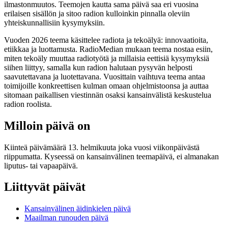
ilmastonmuutos. Teemojen kautta sama päivä saa eri vuosina
erilaisen sisällön ja sitoo radion kulloinkin pinnalla oleviin
yhteiskunnallisiin kysymyksiin.
Vuoden 2026 teema käsittelee radiota ja tekoälyä: innovaatioita,
etiikkaa ja luottamusta. RadioMedian mukaan teema nostaa esiin,
miten tekoäly muuttaa radiotyötä ja millaisia eettisiä kysymyksiä
siihen liittyy, samalla kun radion halutaan pysyvän helposti
saavutettavana ja luotettavana. Vuosittain vaihtuva teema antaa
toimijoille konkreettisen kulman omaan ohjelmistoonsa ja auttaa
sitomaan paikallisen viestinnän osaksi kansainvälistä keskustelua
radion roolista.
Milloin päivä on
Kiinteä päivämäärä 13. helmikuuta joka vuosi viikonpäivästä
riippumatta. Kyseessä on kansainvälinen teemapäivä, ei almanakan
liputus- tai vapaapäivä.
Liittyvät päivät
Kansainvälinen äidinkielen päivä
Maailman runouden päivä