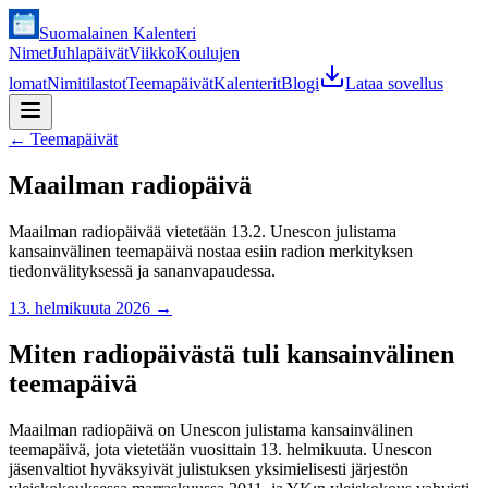
Suomalainen Kalenteri
Nimet
Juhlapäivät
Viikko
Koulujen
lomat
Nimitilastot
Teemapäivät
Kalenterit
Blogi
Lataa sovellus
←
Teemapäivät
Maailman radiopäivä
Maailman radiopäivää vietetään 13.2. Unescon julistama
kansainvälinen teemapäivä nostaa esiin radion merkityksen
tiedonvälityksessä ja sananvapaudessa.
13. helmikuuta 2026
→
Miten radiopäivästä tuli kansainvälinen
teemapäivä
Maailman radiopäivä on Unescon julistama kansainvälinen
teemapäivä, jota vietetään vuosittain 13. helmikuuta. Unescon
jäsenvaltiot hyväksyivät julistuksen yksimielisesti järjestön