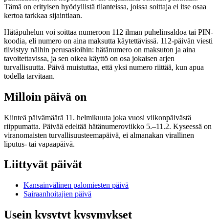
Tämä on erityisen hyödyllistä tilanteissa, joissa soittaja ei itse osaa
kertoa tarkkaa sijaintiaan.
Hätäpuhelun voi soittaa numeroon 112 ilman puhelinsaldoa tai PIN-
koodia, eli numero on aina maksutta käytettävissä. 112-päivän viesti
tiivistyy näihin perusasioihin: hätänumero on maksuton ja aina
tavoitettavissa, ja sen oikea käyttö on osa jokaisen arjen
turvallisuutta. Päivä muistuttaa, että yksi numero riittää, kun apua
todella tarvitaan.
Milloin päivä on
Kiinteä päivämäärä 11. helmikuuta joka vuosi viikonpäivästä
riippumatta. Päivää edeltää hätänumeroviikko 5.–11.2. Kyseessä on
viranomaisten turvallisuusteemapäivä, ei almanakan virallinen
liputus- tai vapaapäivä.
Liittyvät päivät
Kansainvälinen palomiesten päivä
Sairaanhoitajien päivä
Usein kysytyt kysymykset