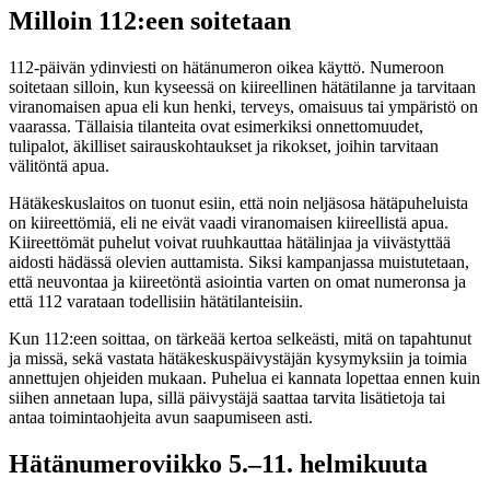
Milloin 112:een soitetaan
112-päivän ydinviesti on hätänumeron oikea käyttö. Numeroon
soitetaan silloin, kun kyseessä on kiireellinen hätätilanne ja tarvitaan
viranomaisen apua eli kun henki, terveys, omaisuus tai ympäristö on
vaarassa. Tällaisia tilanteita ovat esimerkiksi onnettomuudet,
tulipalot, äkilliset sairauskohtaukset ja rikokset, joihin tarvitaan
välitöntä apua.
Hätäkeskuslaitos on tuonut esiin, että noin neljäsosa hätäpuheluista
on kiireettömiä, eli ne eivät vaadi viranomaisen kiireellistä apua.
Kiireettömät puhelut voivat ruuhkauttaa hätälinjaa ja viivästyttää
aidosti hädässä olevien auttamista. Siksi kampanjassa muistutetaan,
että neuvontaa ja kiireetöntä asiointia varten on omat numeronsa ja
että 112 varataan todellisiin hätätilanteisiin.
Kun 112:een soittaa, on tärkeää kertoa selkeästi, mitä on tapahtunut
ja missä, sekä vastata hätäkeskuspäivystäjän kysymyksiin ja toimia
annettujen ohjeiden mukaan. Puhelua ei kannata lopettaa ennen kuin
siihen annetaan lupa, sillä päivystäjä saattaa tarvita lisätietoja tai
antaa toimintaohjeita avun saapumiseen asti.
Hätänumeroviikko 5.–11. helmikuuta