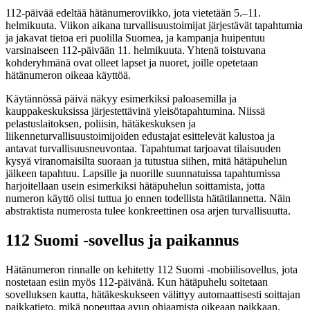
112-päivää edeltää hätänumeroviikko, jota vietetään 5.–11.
helmikuuta. Viikon aikana turvallisuustoimijat järjestävät tapahtumia
ja jakavat tietoa eri puolilla Suomea, ja kampanja huipentuu
varsinaiseen 112-päivään 11. helmikuuta. Yhtenä toistuvana
kohderyhmänä ovat olleet lapset ja nuoret, joille opetetaan
hätänumeron oikeaa käyttöä.
Käytännössä päivä näkyy esimerkiksi paloasemilla ja
kauppakeskuksissa järjestettävinä yleisötapahtumina. Niissä
pelastuslaitoksen, poliisin, hätäkeskuksen ja
liikenneturvallisuustoimijoiden edustajat esittelevät kalustoa ja
antavat turvallisuusneuvontaa. Tapahtumat tarjoavat tilaisuuden
kysyä viranomaisilta suoraan ja tutustua siihen, mitä hätäpuhelun
jälkeen tapahtuu. Lapsille ja nuorille suunnatuissa tapahtumissa
harjoitellaan usein esimerkiksi hätäpuhelun soittamista, jotta
numeron käyttö olisi tuttua jo ennen todellista hätätilannetta. Näin
abstraktista numerosta tulee konkreettinen osa arjen turvallisuutta.
112 Suomi -sovellus ja paikannus
Hätänumeron rinnalle on kehitetty 112 Suomi -mobiilisovellus, jota
nostetaan esiin myös 112-päivänä. Kun hätäpuhelu soitetaan
sovelluksen kautta, hätäkeskukseen välittyy automaattisesti soittajan
paikkatieto, mikä nopeuttaa avun ohjaamista oikeaan paikkaan.