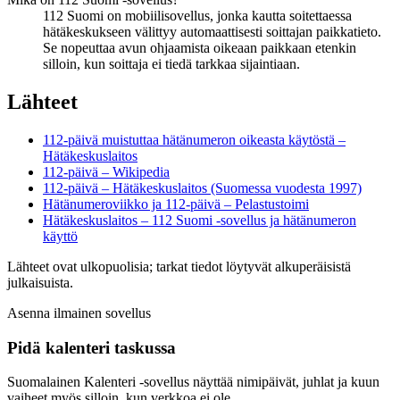
112 Suomi on mobiilisovellus, jonka kautta soitettaessa
hätäkeskukseen välittyy automaattisesti soittajan paikkatieto.
Se nopeuttaa avun ohjaamista oikeaan paikkaan etenkin
silloin, kun soittaja ei tiedä tarkkaa sijaintiaan.
Lähteet
112-päivä muistuttaa hätänumeron oikeasta käytöstä –
Hätäkeskuslaitos
112-päivä – Wikipedia
112-päivä – Hätäkeskuslaitos (Suomessa vuodesta 1997)
Hätänumeroviikko ja 112-päivä – Pelastustoimi
Hätäkeskuslaitos – 112 Suomi -sovellus ja hätänumeron
käyttö
Lähteet ovat ulkopuolisia; tarkat tiedot löytyvät alkuperäisistä
julkaisuista.
Asenna ilmainen sovellus
Pidä kalenteri taskussa
Suomalainen Kalenteri ‑sovellus näyttää nimipäivät, juhlat ja kuun
vaiheet myös silloin, kun verkkoa ei ole.