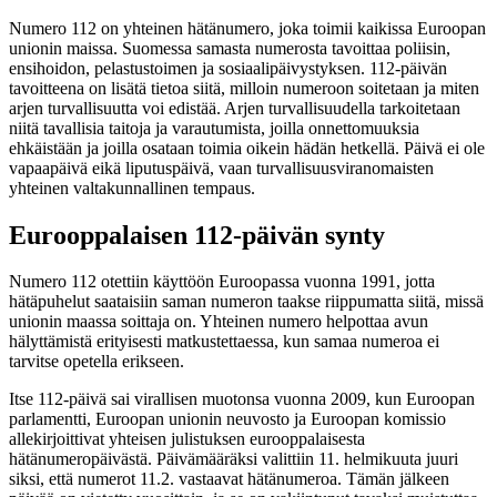
Numero 112 on yhteinen hätänumero, joka toimii kaikissa Euroopan
unionin maissa. Suomessa samasta numerosta tavoittaa poliisin,
ensihoidon, pelastustoimen ja sosiaalipäivystyksen. 112-päivän
tavoitteena on lisätä tietoa siitä, milloin numeroon soitetaan ja miten
arjen turvallisuutta voi edistää. Arjen turvallisuudella tarkoitetaan
niitä tavallisia taitoja ja varautumista, joilla onnettomuuksia
ehkäistään ja joilla osataan toimia oikein hädän hetkellä. Päivä ei ole
vapaapäivä eikä liputuspäivä, vaan turvallisuusviranomaisten
yhteinen valtakunnallinen tempaus.
Eurooppalaisen 112-päivän synty
Numero 112 otettiin käyttöön Euroopassa vuonna 1991, jotta
hätäpuhelut saataisiin saman numeron taakse riippumatta siitä, missä
unionin maassa soittaja on. Yhteinen numero helpottaa avun
hälyttämistä erityisesti matkustettaessa, kun samaa numeroa ei
tarvitse opetella erikseen.
Itse 112-päivä sai virallisen muotonsa vuonna 2009, kun Euroopan
parlamentti, Euroopan unionin neuvosto ja Euroopan komissio
allekirjoittivat yhteisen julistuksen eurooppalaisesta
hätänumeropäivästä. Päivämääräksi valittiin 11. helmikuuta juuri
siksi, että numerot 11.2. vastaavat hätänumeroa. Tämän jälkeen