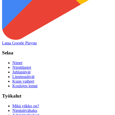
Lataa Google Playsta
Selaa
Nimet
Nimitilastot
Juhlapäivät
Liputuspäivät
Kuun vaiheet
Koulujen lomat
Työkalut
Mikä viikko on?
Nimipäivähaku