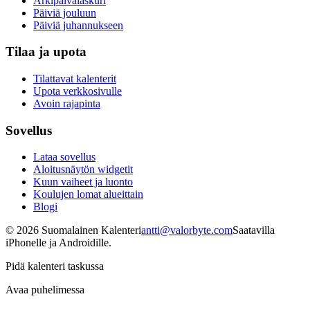
Arkipäivälaskuri
Päiviä jouluun
Päiviä juhannukseen
Tilaa ja upota
Tilattavat kalenterit
Upota verkkosivulle
Avoin rajapinta
Sovellus
Lataa sovellus
Aloitusnäytön widgetit
Kuun vaiheet ja luonto
Koulujen lomat alueittain
Blogi
©
2026
Suomalainen Kalenteri
antti@valorbyte.com
Saatavilla
iPhonelle ja Androidille.
Pidä kalenteri taskussa
Avaa puhelimessa