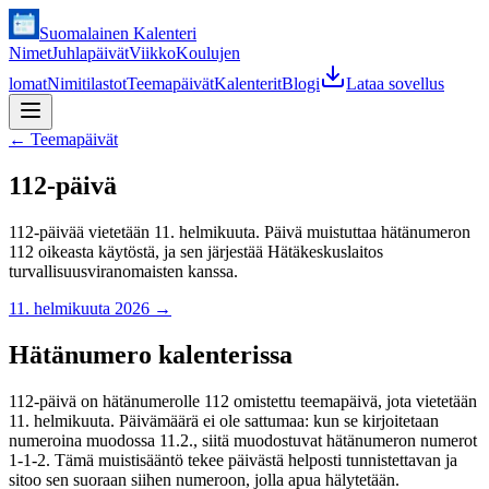
Suomalainen Kalenteri
Nimet
Juhlapäivät
Viikko
Koulujen
lomat
Nimitilastot
Teemapäivät
Kalenterit
Blogi
Lataa sovellus
←
Teemapäivät
112-päivä
112-päivää vietetään 11. helmikuuta. Päivä muistuttaa hätänumeron
112 oikeasta käytöstä, ja sen järjestää Hätäkeskuslaitos
turvallisuusviranomaisten kanssa.
11. helmikuuta 2026
→
Hätänumero kalenterissa
112-päivä on hätänumerolle 112 omistettu teemapäivä, jota vietetään
11. helmikuuta. Päivämäärä ei ole sattumaa: kun se kirjoitetaan
numeroina muodossa 11.2., siitä muodostuvat hätänumeron numerot
1-1-2. Tämä muistisääntö tekee päivästä helposti tunnistettavan ja
sitoo sen suoraan siihen numeroon, jolla apua hälytetään.