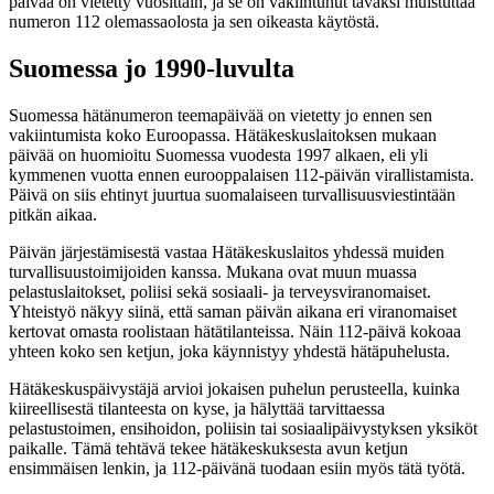
päivää on vietetty vuosittain, ja se on vakiintunut tavaksi muistuttaa
numeron 112 olemassaolosta ja sen oikeasta käytöstä.
Suomessa jo 1990-luvulta
Suomessa hätänumeron teemapäivää on vietetty jo ennen sen
vakiintumista koko Euroopassa. Hätäkeskuslaitoksen mukaan
päivää on huomioitu Suomessa vuodesta 1997 alkaen, eli yli
kymmenen vuotta ennen eurooppalaisen 112-päivän virallistamista.
Päivä on siis ehtinyt juurtua suomalaiseen turvallisuusviestintään
pitkän aikaa.
Päivän järjestämisestä vastaa Hätäkeskuslaitos yhdessä muiden
turvallisuustoimijoiden kanssa. Mukana ovat muun muassa
pelastuslaitokset, poliisi sekä sosiaali- ja terveysviranomaiset.
Yhteistyö näkyy siinä, että saman päivän aikana eri viranomaiset
kertovat omasta roolistaan hätätilanteissa. Näin 112-päivä kokoaa
yhteen koko sen ketjun, joka käynnistyy yhdestä hätäpuhelusta.
Hätäkeskuspäivystäjä arvioi jokaisen puhelun perusteella, kuinka
kiireellisestä tilanteesta on kyse, ja hälyttää tarvittaessa
pelastustoimen, ensihoidon, poliisin tai sosiaalipäivystyksen yksiköt
paikalle. Tämä tehtävä tekee hätäkeskuksesta avun ketjun
ensimmäisen lenkin, ja 112-päivänä tuodaan esiin myös tätä työtä.