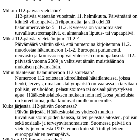
Milloin 112-päivää vietetään?
112-päivää vietetään vuosittain 11. helmikuuta. Päivämäärä on
kiinteä viikonpäivästä riippumatta, ja sitä edeltää
hätänumeroviikko 5.–11.2. Kyseessä on viranomaisten
turvallisuusteemapäivä, ei almanakan liputus- tai vapaapäivä.
Miksi 112-päivää vietetään juuri 11.2.?
Päivämäärä valittiin siksi, että numeroina kirjoitettuna 11.2.
muodostaa hätänumeron 1-1-2. Euroopan parlamentti,
neuvosto ja komissio sopivat yhteisestä eurooppalaisesta 112-
päivästä vuonna 2009 ja valitsivat tämän muistisäännön
mukaisen päivämäärän.
Mihin tilanteisiin hätänumeroon 112 soitetaan?
Numeroon 112 soitetaan kiireellisissä hätätilanteissa, joissa
henki, terveys, omaisuus tai ympäristö on vaarassa ja tarvitaan
poliisin, ensihoidon, pelastustoimen tai sosiaalipäivystyksen
apua. Hätäkeskuslaitoksen mukaan noin neljäsosa puheluista
on kiireettömiä, jotka kuuluvat muille numeroille.
Kuka järjestää 112-päivän Suomessa?
Päivän järjestää Hätäkeskuslaitos yhdessä muiden
turvallisuustoimijoiden kanssa, kuten pelastuslaitosten, poliisin
sekä sosiaali- ja terveysviranomaisten. Suomessa päivää on
vietetty jo vuodesta 1997, ennen kuin siitä tuli yhteinen
eurooppalainen teemapäivä.
Mikä on 112 Suomi -sovellus?