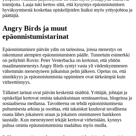
toimijoita. Laaja tuki kertoo siitä, että kysymys epäonnistumisen
hyväksymisestä koskettaa opiskelijoiden lisäksi myös yritysjohtoa ja
päättäjiä.
Angry Birds ja muut
epäonnistumistarinat
Epäonnistumisen päivän ydin on tarinoissa, joissa menestys on
rakentunut aiempien epäonnistumisten päälle. Tunnetuin esimerkki
on peliyhtiö Rovio: Peter Vesterbacka on kertonut, että yhtiön
maailmanmenestys Angry Birds syntyi vasta yli viidenkymmenen
vähemmän menestyneen julkaistun pelin jälkeen. Opetus on, että
sinnikkyys ja epäonnistumisista oppiminen ovat tärkeämpiä kuin
virheettömyys.
Tällaiset tarinat ovat päivän keskeistä sisältöä. Yrittäjät, johtajat ja
opiskelijat kertovat omista takaiskuistaan seminaareissa, blogeissa ja
sosiaalisessa mediassa. Tavoitteena on tehdä epäonnistumisesta
puhumisesta arkista ja osoittaa, että takaiskut kuuluvat tavallisena
osana lähes jokaiseen uraan ja jokaisen onnistuneen hankkeen
taustalle. Kun menestyneet tekijät kertovat virheistään, kynnys
puhua omista epäonnistumisista madaltuu myös muilla.