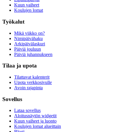
Kuun vaiheet
Koulujen lomat
Työkalut
Mikä viikko on?
Nimipäivähaku
Arkipäivälaskuri
Päiviä jouluun
Päiviä juhannukseen
Tilaa ja upota
Tilattavat kalenterit
Upota verkkosivulle
Avoin rajapinta
Sovellus
Lataa sovellus
Aloitusnäytön widgetit
Kuun vaiheet ja luonto
Koulujen lomat alueittain
Blogi