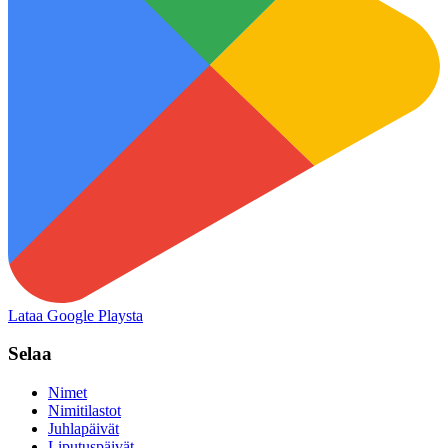
Lataa Google Playsta
Selaa
Nimet
Nimitilastot
Juhlapäivät
Liputuspäivät