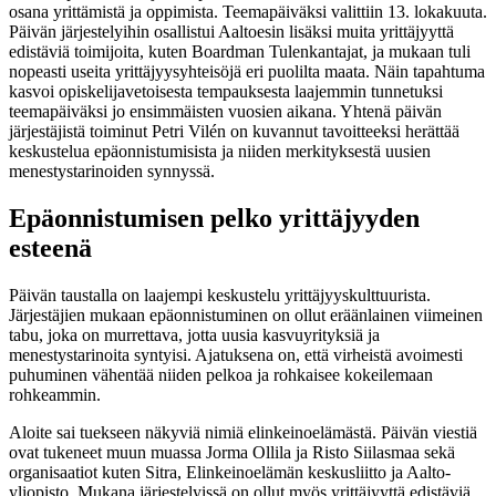
osana yrittämistä ja oppimista. Teemapäiväksi valittiin 13. lokakuuta.
Päivän järjestelyihin osallistui Aaltoesin lisäksi muita yrittäjyyttä
edistäviä toimijoita, kuten Boardman Tulenkantajat, ja mukaan tuli
nopeasti useita yrittäjyysyhteisöjä eri puolilta maata. Näin tapahtuma
kasvoi opiskelijavetoisesta tempauksesta laajemmin tunnetuksi
teemapäiväksi jo ensimmäisten vuosien aikana. Yhtenä päivän
järjestäjistä toiminut Petri Vilén on kuvannut tavoitteeksi herättää
keskustelua epäonnistumisista ja niiden merkityksestä uusien
menestystarinoiden synnyssä.
Epäonnistumisen pelko yrittäjyyden
esteenä
Päivän taustalla on laajempi keskustelu yrittäjyyskulttuurista.
Järjestäjien mukaan epäonnistuminen on ollut eräänlainen viimeinen
tabu, joka on murrettava, jotta uusia kasvuyrityksiä ja
menestystarinoita syntyisi. Ajatuksena on, että virheistä avoimesti
puhuminen vähentää niiden pelkoa ja rohkaisee kokeilemaan
rohkeammin.
Aloite sai tuekseen näkyviä nimiä elinkeinoelämästä. Päivän viestiä
ovat tukeneet muun muassa Jorma Ollila ja Risto Siilasmaa sekä
organisaatiot kuten Sitra, Elinkeinoelämän keskusliitto ja Aalto-
yliopisto. Mukana järjestelyissä on ollut myös yrittäjyyttä edistäviä