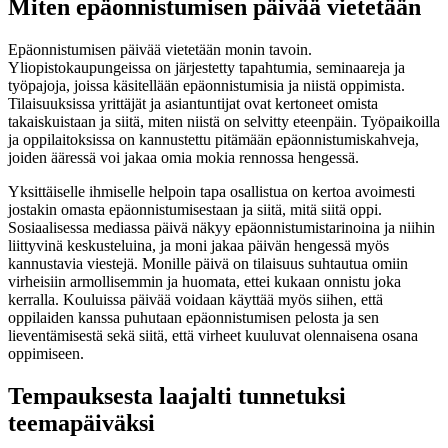
Miten epäonnistumisen päivää vietetään
Epäonnistumisen päivää vietetään monin tavoin.
Yliopistokaupungeissa on järjestetty tapahtumia, seminaareja ja
työpajoja, joissa käsitellään epäonnistumisia ja niistä oppimista.
Tilaisuuksissa yrittäjät ja asiantuntijat ovat kertoneet omista
takaiskuistaan ja siitä, miten niistä on selvitty eteenpäin. Työpaikoilla
ja oppilaitoksissa on kannustettu pitämään epäonnistumiskahveja,
joiden ääressä voi jakaa omia mokia rennossa hengessä.
Yksittäiselle ihmiselle helpoin tapa osallistua on kertoa avoimesti
jostakin omasta epäonnistumisestaan ja siitä, mitä siitä oppi.
Sosiaalisessa mediassa päivä näkyy epäonnistumistarinoina ja niihin
liittyvinä keskusteluina, ja moni jakaa päivän hengessä myös
kannustavia viestejä. Monille päivä on tilaisuus suhtautua omiin
virheisiin armollisemmin ja huomata, ettei kukaan onnistu joka
kerralla. Kouluissa päivää voidaan käyttää myös siihen, että
oppilaiden kanssa puhutaan epäonnistumisen pelosta ja sen
lieventämisestä sekä siitä, että virheet kuuluvat olennaisena osana
oppimiseen.
Tempauksesta laajalti tunnetuksi
teemapäiväksi