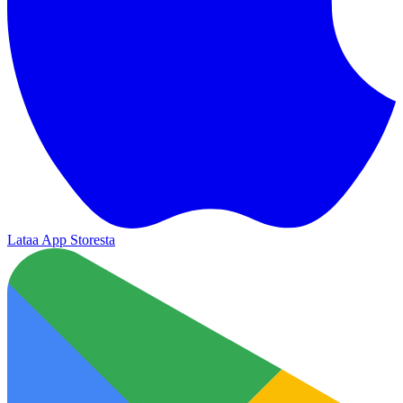
Lataa App Storesta