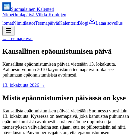
Suomalainen Kalenteri
Nimet
Juhlapäivät
Viikko
Koulujen
lomat
Nimitilastot
Teemapäivät
Kalenterit
Blogi
Lataa sovellus
←
Teemapäivät
Kansallinen epäonnistumisen päivä
Kansallista epäonnistumisen päivää vietetään 13. lokakuuta.
Aaltoesin vuonna 2010 käynnistämä teemapäivä rohkaisee
puhumaan epäonnistumisista avoimesti.
13. lokakuuta 2026
→
Mistä epäonnistumisen päivässä on kyse
Kansallista epäonnistumisen päivää vietetään Suomessa vuosittain
13. lokakuuta. Kyseessä on teemapäivä, joka kannustaa puhumaan
epäonnistumisista avoimesti ja näkemään ne oppimisen ja
menestyksen välivaiheina sen sijaan, että ne piilotettaisiin tai niitä
hävettäisiin. Päivän perusajatus on, että epäonnistumisen