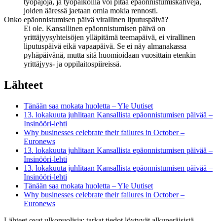
työpajoja, ja työpaikoilla voi pitää epäonnistumiskahveja,
joiden ääressä jaetaan omia mokia rennosti.
Onko epäonnistumisen päivä virallinen liputuspäivä?
Ei ole. Kansallinen epäonnistumisen päivä on
yrittäjyysyhteisöjen ylläpitämä teemapäivä, ei virallinen
liputuspäivä eikä vapaapäivä. Se ei näy almanakassa
pyhäpäivänä, mutta sitä huomioidaan vuosittain etenkin
yrittäjyys- ja oppilaitospiireissä.
Lähteet
Tänään saa mokata huoletta – Yle Uutiset
13. lokakuuta juhlitaan Kansallista epäonnistumisen päivää –
Insinööri-lehti
Why businesses celebrate their failures in October –
Euronews
13. lokakuuta juhlitaan Kansallista epäonnistumisen päivää –
Insinööri-lehti
13. lokakuuta juhlitaan Kansallista epäonnistumisen päivää –
Insinööri-lehti
Tänään saa mokata huoletta – Yle Uutiset
Why businesses celebrate their failures in October –
Euronews
Lähteet ovat ulkopuolisia; tarkat tiedot löytyvät alkuperäisistä