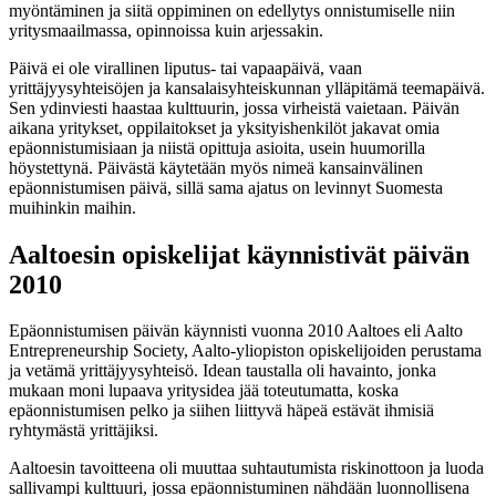
myöntäminen ja siitä oppiminen on edellytys onnistumiselle niin
yritysmaailmassa, opinnoissa kuin arjessakin.
Päivä ei ole virallinen liputus- tai vapaapäivä, vaan
yrittäjyysyhteisöjen ja kansalaisyhteiskunnan ylläpitämä teemapäivä.
Sen ydinviesti haastaa kulttuurin, jossa virheistä vaietaan. Päivän
aikana yritykset, oppilaitokset ja yksityishenkilöt jakavat omia
epäonnistumisiaan ja niistä opittuja asioita, usein huumorilla
höystettynä. Päivästä käytetään myös nimeä kansainvälinen
epäonnistumisen päivä, sillä sama ajatus on levinnyt Suomesta
muihinkin maihin.
Aaltoesin opiskelijat käynnistivät päivän
2010
Epäonnistumisen päivän käynnisti vuonna 2010 Aaltoes eli Aalto
Entrepreneurship Society, Aalto-yliopiston opiskelijoiden perustama
ja vetämä yrittäjyysyhteisö. Idean taustalla oli havainto, jonka
mukaan moni lupaava yritysidea jää toteutumatta, koska
epäonnistumisen pelko ja siihen liittyvä häpeä estävät ihmisiä
ryhtymästä yrittäjiksi.
Aaltoesin tavoitteena oli muuttaa suhtautumista riskinottoon ja luoda
sallivampi kulttuuri, jossa epäonnistuminen nähdään luonnollisena