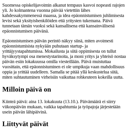
Suomessa opiskelijavoimin alkanut tempaus kasvoi nopeasti rajojen
yli. Jo kolmantena vuonna päivää vietettiin lähes
kahdessakymmenessä maassa, ja idea epäonnistumisen juhlimisesta
levisi sekä yksityishenkilöiden että yritysten tukemana. Päivä
tunnetaan tämän vuoksi sekä kansallisena että kansainvälisenä
epäonnistumisen päivänä.
Epäonnistumisen päivän perintö näkyy siinä, miten avoimesti
epäonnistumisista nykyään puhutaan startup- ja
yrittäjyystapahtumissa. Mokailusta ja siitä oppimisesta on tullut
hyväksytympi osa menestystarinoita, ja moni yritys ja yhteisö nostaa
päivän esiin lokakuussa omilla viesteillään. Päivä muistuttaa
vuosittain, että epäonnistuminen ei ole umpikuja vaan mahdollisuus
oppia ja yrittää uudelleen. Samalla se pitää yllä keskustelua siitä,
miten suhtautuminen virheisiin vaikuttaa rohkeuteen kokeilla uutta.
Milloin päivä on
Kiinteä päivä: aina 13. lokakuuta (13.10.). Päivämäärä ei siirry
viikonpäivän mukaan, vaikka tapahtumia ja työpajoja järjestetään
usein päivän lähipäivinä.
Liittyvät päivät