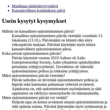
Maailman mielenterveyspäivä
Kansainvälinen koulutuksen päivä
Usein kysytyt kysymykset
Milloin on kansallinen epäonnistumisen päivä?
Kansallista epäonnistumisen päivää vietetään vuosittain 13.
lokakuuta (13.10.). Päivämäärä on kiinteä eikä siirry
viikonpäivän mukaan. Päivästä käytetään myös nimeä
kansainvälinen epäonnistumisen päivä.
Kuka perusti epäonnistumisen päivän?
Päivän käynnisti vuonna 2010 Aaltoes eli Aalto
Entrepreneurship Society, Aalto-yliopiston opiskelijoiden
perustama yrittäjyysyhteisö. Tavoitteena oli vähentää
epäonnistumisen pelkoa ja rohkaista yrittäjyyteen.
Miksi epäonnistumisen päivää vietetään?
Päivän tarkoitus on lieventää epäonnistumisen pelkoa ja
häpeää sekä kannustaa puhumaan virheistä avoimesti.
Ajatuksena on, että epäonnistumisen myöntäminen ja siitä
oppiminen on edellytys menestykselle eri elämänalueilla.
Miten epäonnistumisen päivää voi viettää?
Helpoin tapa on kertoa avoimesti omasta epäonnistumisesta ja
siitä opitusta asiasta. Päivänä järjestetään myös seminaareja ja