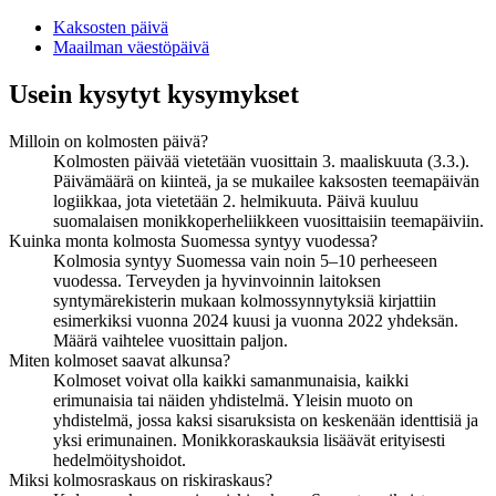
Kaksosten päivä
Maailman väestöpäivä
Usein kysytyt kysymykset
Milloin on kolmosten päivä?
Kolmosten päivää vietetään vuosittain 3. maaliskuuta (3.3.).
Päivämäärä on kiinteä, ja se mukailee kaksosten teemapäivän
logiikkaa, jota vietetään 2. helmikuuta. Päivä kuuluu
suomalaisen monikkoperheliikkeen vuosittaisiin teemapäiviin.
Kuinka monta kolmosta Suomessa syntyy vuodessa?
Kolmosia syntyy Suomessa vain noin 5–10 perheeseen
vuodessa. Terveyden ja hyvinvoinnin laitoksen
syntymärekisterin mukaan kolmossynnytyksiä kirjattiin
esimerkiksi vuonna 2024 kuusi ja vuonna 2022 yhdeksän.
Määrä vaihtelee vuosittain paljon.
Miten kolmoset saavat alkunsa?
Kolmoset voivat olla kaikki samanmunaisia, kaikki
erimunaisia tai näiden yhdistelmä. Yleisin muoto on
yhdistelmä, jossa kaksi sisaruksista on keskenään identtisiä ja
yksi erimunainen. Monikkoraskauksia lisäävät erityisesti
hedelmöityshoidot.
Miksi kolmosraskaus on riskiraskaus?