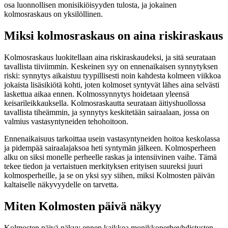
osa luonnollisen monisikiöisyyden tulosta, ja jokainen
kolmosraskaus on yksilöllinen.
Miksi kolmosraskaus on aina riskiraskaus
Kolmosraskaus luokitellaan aina riskiraskaudeksi, ja sitä seurataan
tavallista tiiviimmin. Keskeinen syy on ennenaikaisen synnytyksen
riski: synnytys aikaistuu tyypillisesti noin kahdesta kolmeen viikkoa
jokaista lisäsikiötä kohti, joten kolmoset syntyvät lähes aina selvästi
laskettua aikaa ennen. Kolmossynnytys hoidetaan yleensä
keisarileikkauksella. Kolmosraskautta seurataan äitiyshuollossa
tavallista tiheämmin, ja synnytys keskitetään sairaalaan, jossa on
valmius vastasyntyneiden tehohoitoon.
Ennenaikaisuus tarkoittaa usein vastasyntyneiden hoitoa keskolassa
ja pidempää sairaalajaksoa heti syntymän jälkeen. Kolmosperheen
alku on siksi monelle perheelle raskas ja intensiivinen vaihe. Tämä
tekee tiedon ja vertaistuen merkityksen erityisen suureksi juuri
kolmosperheille, ja se on yksi syy siihen, miksi Kolmosten päivän
kaltaiselle näkyvyydelle on tarvetta.
Miten Kolmosten päivä näkyy
Kolmosten päivä näkyy ennen kaikkea monikkoperheyhdistysten