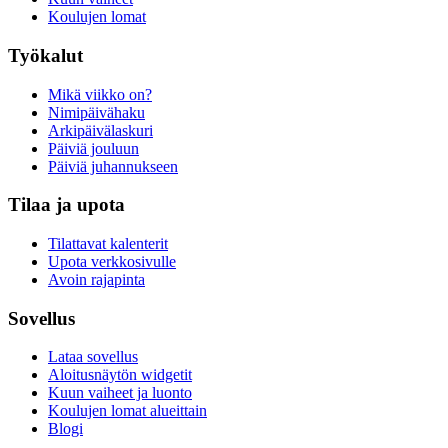
Koulujen lomat
Työkalut
Mikä viikko on?
Nimipäivähaku
Arkipäivälaskuri
Päiviä jouluun
Päiviä juhannukseen
Tilaa ja upota
Tilattavat kalenterit
Upota verkkosivulle
Avoin rajapinta
Sovellus
Lataa sovellus
Aloitusnäytön widgetit
Kuun vaiheet ja luonto
Koulujen lomat alueittain
Blogi