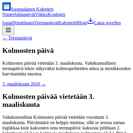
Suomalainen Kalenteri
Nimet
Juhlapäivät
Viikko
Koulujen
lomat
Nimitilastot
Teemapäivät
Kalenterit
Blogi
Lataa sovellus
←
Teemapäivät
Kolmosten päivä
Kolmosten päivää vietetään 3. maaliskuuta. Valtakunnallinen
teemapäivä tekee näkyväksi kolmosperheiden arkea ja monikkouden
harvinaisinta muotoa.
3. maaliskuuta 2026
→
Kolmosten päivää vietetään 3.
maaliskuuta
Valtakunnallista Kolmosten päivää vietetään vuosittain 3.
maaliskuuta. Päivämäärä on helppo muistaa, sillä se seuraa samaa
logiikkaa kuin kaksosten oma teemapäivä: kaksosia juhlitaan 2.