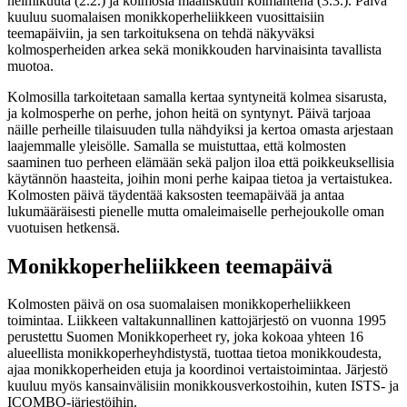
helmikuuta (2.2.) ja kolmosia maaliskuun kolmantena (3.3.). Päivä
kuuluu suomalaisen monikkoperheliikkeen vuosittaisiin
teemapäiviin, ja sen tarkoituksena on tehdä näkyväksi
kolmosperheiden arkea sekä monikkouden harvinaisinta tavallista
muotoa.
Kolmosilla tarkoitetaan samalla kertaa syntyneitä kolmea sisarusta,
ja kolmosperhe on perhe, johon heitä on syntynyt. Päivä tarjoaa
näille perheille tilaisuuden tulla nähdyiksi ja kertoa omasta arjestaan
laajemmalle yleisölle. Samalla se muistuttaa, että kolmosten
saaminen tuo perheen elämään sekä paljon iloa että poikkeuksellisia
käytännön haasteita, joihin moni perhe kaipaa tietoa ja vertaistukea.
Kolmosten päivä täydentää kaksosten teemapäivää ja antaa
lukumääräisesti pienelle mutta omaleimaiselle perhejoukolle oman
vuotuisen hetkensä.
Monikkoperheliikkeen teemapäivä
Kolmosten päivä on osa suomalaisen monikkoperheliikkeen
toimintaa. Liikkeen valtakunnallinen kattojärjestö on vuonna 1995
perustettu Suomen Monikkoperheet ry, joka kokoaa yhteen 16
alueellista monikkoperheyhdistystä, tuottaa tietoa monikkoudesta,
ajaa monikkoperheiden etuja ja koordinoi vertaistoimintaa. Järjestö
kuuluu myös kansainvälisiin monikkousverkostoihin, kuten ISTS- ja
ICOMBO-järjestöihin.