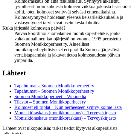
Kolmosraskaus on aina riskiraskaus. Synnytys aikaistuu
tyypillisesti noin kahdesta kolmeen viikkoa jokaista lisäsikiötä
kohti, joten kolmoset syntyvät selvästi ennenaikaisina.
Kolmossynnytys hoidetaan yleensä keisarileikkauksella ja
vastasyntyneet tarvitsevat usein keskolahoitoa.
Kuka järjestää kolmosten päivää?
Päivää koordinoi suomalainen monikkoperheliike, jonka
valtakunnallinen kattojärjestö on vuonna 1995 perustettu
Suomen Monikkoperheet ry. Alueelliset
monikkoperheyhdistykset eri puolilla Suomea järjestävät
vertaistapaamisia ja jakavat tietoa kolmosuudesta päivän
ympärillä.
Lähteet
Tapahtumat – Suomen Monikkoperheet ry
Tapahtumat – Suomen Monikkoperheet ry
Suomen Monikkoperheet – Wikipedia
Tilastot – Suomen Monikkoperheet ry
Kolmoset eli triplat – Kun perheeseen syntyy kolme lasta
Monisikiöraskaus (monikkoraskaus) – Terveyskirjasto
Monisikiöraskaus (monikkoraskaus) – Terveyskirjasto
Lähteet ovat ulkopuolisia; tarkat tiedot löytyvät alkuperäisistä
julkaisuista.