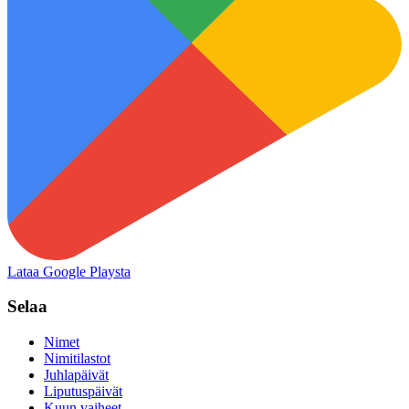
Lataa Google Playsta
Selaa
Nimet
Nimitilastot
Juhlapäivät
Liputuspäivät
Kuun vaiheet