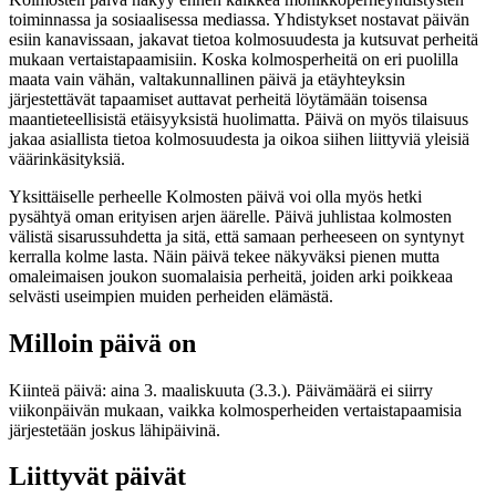
toiminnassa ja sosiaalisessa mediassa. Yhdistykset nostavat päivän
esiin kanavissaan, jakavat tietoa kolmosuudesta ja kutsuvat perheitä
mukaan vertaistapaamisiin. Koska kolmosperheitä on eri puolilla
maata vain vähän, valtakunnallinen päivä ja etäyhteyksin
järjestettävät tapaamiset auttavat perheitä löytämään toisensa
maantieteellisistä etäisyyksistä huolimatta. Päivä on myös tilaisuus
jakaa asiallista tietoa kolmosuudesta ja oikoa siihen liittyviä yleisiä
väärinkäsityksiä.
Yksittäiselle perheelle Kolmosten päivä voi olla myös hetki
pysähtyä oman erityisen arjen äärelle. Päivä juhlistaa kolmosten
välistä sisarussuhdetta ja sitä, että samaan perheeseen on syntynyt
kerralla kolme lasta. Näin päivä tekee näkyväksi pienen mutta
omaleimaisen joukon suomalaisia perheitä, joiden arki poikkeaa
selvästi useimpien muiden perheiden elämästä.
Milloin päivä on
Kiinteä päivä: aina 3. maaliskuuta (3.3.). Päivämäärä ei siirry
viikonpäivän mukaan, vaikka kolmosperheiden vertaistapaamisia
järjestetään joskus lähipäivinä.
Liittyvät päivät