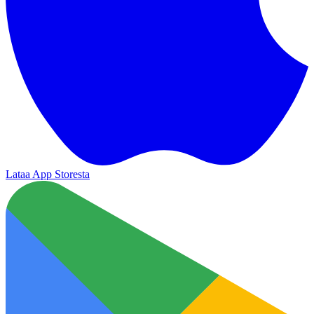
Lataa App Storesta