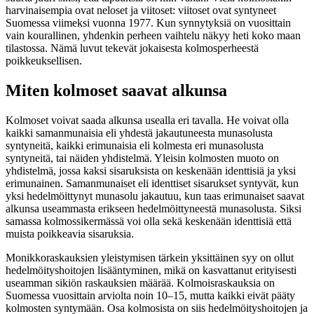
harvinaisempia ovat neloset ja viitoset: viitoset ovat syntyneet
Suomessa viimeksi vuonna 1977. Kun synnytyksiä on vuosittain
vain kourallinen, yhdenkin perheen vaihtelu näkyy heti koko maan
tilastossa. Nämä luvut tekevät jokaisesta kolmosperheestä
poikkeuksellisen.
Miten kolmoset saavat alkunsa
Kolmoset voivat saada alkunsa usealla eri tavalla. He voivat olla
kaikki samanmunaisia eli yhdestä jakautuneesta munasolusta
syntyneitä, kaikki erimunaisia eli kolmesta eri munasolusta
syntyneitä, tai näiden yhdistelmä. Yleisin kolmosten muoto on
yhdistelmä, jossa kaksi sisaruksista on keskenään identtisiä ja yksi
erimunainen. Samanmunaiset eli identtiset sisarukset syntyvät, kun
yksi hedelmöittynyt munasolu jakautuu, kun taas erimunaiset saavat
alkunsa useammasta erikseen hedelmöittyneestä munasolusta. Siksi
samassa kolmossikermässä voi olla sekä keskenään identtisiä että
muista poikkeavia sisaruksia.
Monikkoraskauksien yleistymisen tärkein yksittäinen syy on ollut
hedelmöityshoitojen lisääntyminen, mikä on kasvattanut erityisesti
useamman sikiön raskauksien määrää. Kolmoisraskauksia on
Suomessa vuosittain arviolta noin 10–15, mutta kaikki eivät pääty
kolmosten syntymään. Osa kolmosista on siis hedelmöityshoitojen ja