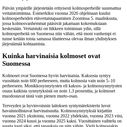
Päivän ympärille järjestetään erityisesti kolmosperheille suunnattua
vertaistoimintaa. Esimerkiksi vuonna 2026 ohjelmaan kuului
kolmosperheiden etävertaistapaaminen Zoomissa 5. maaliskuuta,
jossa kolmosvanhemmat pääsivät jakamaan kokemuksiaan
keskenään. Vertaistuki on liikkeen toiminnan ydin, sillä
kolmosperheitä on Suomessa niin vähän, että moni vanhempi ei
tunne ketään toista samassa tilanteessa olevaa ilman yhdistyksen
järjestämää kohtaamista.
Kuinka harvinaisia kolmoset ovat
Suomessa
Kolmoset ovat Suomessa hyvin harvinaisia. Kaksosia syntyy
vuosittain noin 600 perheeseen, mutta kolmosia vain noin 5–10
perheeseen. Monikkosynnytysten eli kaksos- ja kolmossynnytysten
osuus kaikista synnytyksistä on noin 1,3 prosenttia, ja kolmoset
muodostavat tästä vain pienen murto-osan.
Terveyden ja hyvinvoinnin laitoksen syntymärekisterin luvut
havainnollistavat harvinaisuutta. Kolmossynnytyksiä kirjattiin
vuonna 2021 yksitoista, vuonna 2022 yhdeksän, vuonna 2023 viisi,
vuonna 2024 kuusi ja vuonna 2025 kaksi. Vuosittainen vaihtelu on
suurta juuri siksi, että tapauksia on niin vähän. Vielä kolmosiakin