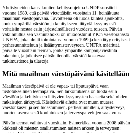
Yhdistyneiden kansakuntien kehitysohjelma UNDP suositteli
vuonna 1989, että päivää vietettäisiin vuosittain 11. heinäkuuta
maailman väestöpäivänä. Tavoitteena oli luoda kiinteä ajankohta,
jonka ympärillä väestöön ja kehitykseen liittyviä kysymyksiä
voitaisiin nostaa esiin järjestelmällisesti vuodesta toiseen. Päivän
vakiinnuttua sen vastuutahoksi on muodostunut YK:n väestörahasto
UNFPA, joka aloitti toimintansa vuonna 1969 ja keskittyy erityisesti
perhesuunnitteluun ja lisääntymisterveyteen. UNFPA määrittää
päivälle vuosittain teeman, jonka ympärille kampanjaviestintä
rakentuu, ja julkaisee päivän tienoilla väestöä koskevaa
tutkimustietoa ja tilastoja.
Mitä maailman väestöpäivänä käsitellään
Maailman väestöpäivä ei ole vapaa- tai liputuspäivä vaan
tiedotuksellinen teemapäivä. Sen tarkoituksena on tuoda esiin
väestöön ja kehitykseen liittyvien kysymysten haasteita sekä niiden
ratkaisujen tärkeyttä. Käsiteltäviä aiheita ovat muun muassa
väestönkasvu ja sen hidastuminen, perhesuunnittelu, äitiysterveys,
nuorten asema sekä koulutuksen ja terveyspalvelujen saatavuus.
Päivän teemat vaihtuvat vuosittain. Esimerkiksi vuonna 2008 päivän
kärkenä oli miesten osallistuminen naisten arkeen ja terveyteen: