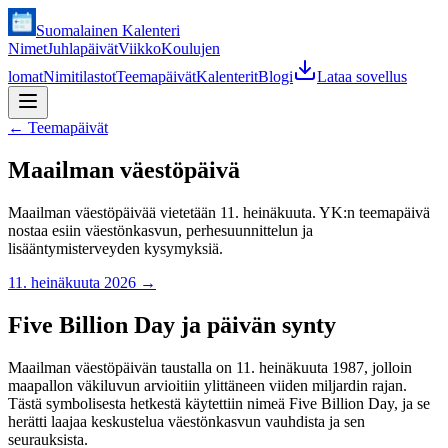
Suomalainen Kalenteri
Nimet
Juhlapäivät
Viikko
Koulujen
lomat
Nimitilastot
Teemapäivät
Kalenterit
Blogi
Lataa sovellus
←
Teemapäivät
Maailman väestöpäivä
Maailman väestöpäivää vietetään 11. heinäkuuta. YK:n teemapäivä
nostaa esiin väestönkasvun, perhesuunnittelun ja
lisääntymisterveyden kysymyksiä.
11. heinäkuuta 2026
→
Five Billion Day ja päivän synty
Maailman väestöpäivän taustalla on 11. heinäkuuta 1987, jolloin
maapallon väkiluvun arvioitiin ylittäneen viiden miljardin rajan.
Tästä symbolisesta hetkestä käytettiin nimeä Five Billion Day, ja se
herätti laajaa keskustelua väestönkasvun vauhdista ja sen
seurauksista.