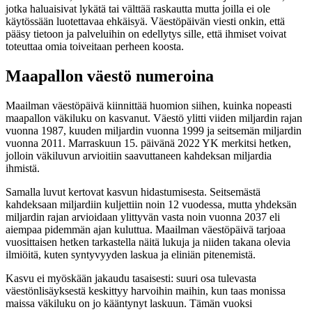
jotka haluaisivat lykätä tai välttää raskautta mutta joilla ei ole
käytössään luotettavaa ehkäisyä. Väestöpäivän viesti onkin, että
pääsy tietoon ja palveluihin on edellytys sille, että ihmiset voivat
toteuttaa omia toiveitaan perheen koosta.
Maapallon väestö numeroina
Maailman väestöpäivä kiinnittää huomion siihen, kuinka nopeasti
maapallon väkiluku on kasvanut. Väestö ylitti viiden miljardin rajan
vuonna 1987, kuuden miljardin vuonna 1999 ja seitsemän miljardin
vuonna 2011. Marraskuun 15. päivänä 2022 YK merkitsi hetken,
jolloin väkiluvun arvioitiin saavuttaneen kahdeksan miljardia
ihmistä.
Samalla luvut kertovat kasvun hidastumisesta. Seitsemästä
kahdeksaan miljardiin kuljettiin noin 12 vuodessa, mutta yhdeksän
miljardin rajan arvioidaan ylittyvän vasta noin vuonna 2037 eli
aiempaa pidemmän ajan kuluttua. Maailman väestöpäivä tarjoaa
vuosittaisen hetken tarkastella näitä lukuja ja niiden takana olevia
ilmiöitä, kuten syntyvyyden laskua ja eliniän pitenemistä.
Kasvu ei myöskään jakaudu tasaisesti: suuri osa tulevasta
väestönlisäyksestä keskittyy harvoihin maihin, kun taas monissa
maissa väkiluku on jo kääntynyt laskuun. Tämän vuoksi