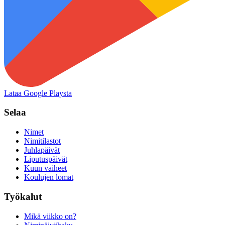
Lataa Google Playsta
Selaa
Nimet
Nimitilastot
Juhlapäivät
Liputuspäivät
Kuun vaiheet
Koulujen lomat
Työkalut
Mikä viikko on?