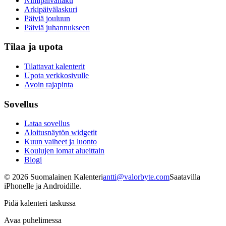
Nimipäivähaku
Arkipäivälaskuri
Päiviä jouluun
Päiviä juhannukseen
Tilaa ja upota
Tilattavat kalenterit
Upota verkkosivulle
Avoin rajapinta
Sovellus
Lataa sovellus
Aloitusnäytön widgetit
Kuun vaiheet ja luonto
Koulujen lomat alueittain
Blogi
©
2026
Suomalainen Kalenteri
antti@valorbyte.com
Saatavilla
iPhonelle ja Androidille.
Pidä kalenteri taskussa
Avaa puhelimessa