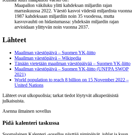
Maapallon väkiluku ylitti kahdeksan miljardin rajan
marraskuussa 2022. Väestö kasvoi viidestä miljardista vuonna
1987 kahdeksaan miljardiin noin 35 vuodessa, mutta
kasvuvauhti on hidastumassa: yhdeksän miljardin rajan
arvioidaan ylittyvän noin vuonna 2037.
Lähteet
Maailman väestöpäivä – Suomen YK-liitto
Maailman väestöpäivä – Wikipedia
Tänään vietetään maailman väestöpäivää – Suomen YK-liitto
Maailman väestöpäivä – Suomen YK-liitto (UNFPA SWOP
2021)
World population to reach 8 billion on 15 November 2022 –
United Nations
Lähteet ovat ulkopuolisia; tarkat tiedot löytyvät alkuperäisistä
julkaisuista.
Asenna ilmainen sovellus
Pidä kalenteri taskussa
Suomalainen Kalenteri ‑sovellus näyttää nimipäivät, juhlat ja kuun