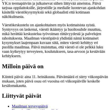
YK:n teemapäiviin ja julkaisevat siihen liittyvää aineistoa. Päivä
tarjoaa oppilaitoksille, järjestöille ja medialle luontevan ajankohdan
käsitellä väestökysymyksiä sekä globaalisti että kotimaan
näkökulmasta.
Väestökeskustelu on ajankohtainen myös kotimaisista syistä.
Syntyvyys on laskenut, väestö ikääntyy ja huoltosuhde muuttuu,
mikä herättää keskustelua työvoiman riittävyydestä ja palvelujen
rahoituksesta. Maailman väestöpäivä yhdistää nämä kotimaiset
kysymykset laajempaan kuvaan siitä, miten väestö kehittyy eri
puolilla maailmaa. Päivä muistuttaa, että väestö ei ole pelkkä luku
vaan kytkeytyy terveyteen, koulutukseen, tasa-arvoon ja kestävään
kehitykseen.
Milloin päivä on
Kiinteä päivä: aina 11. heinäkuuta. Päivämäärä ei siirry viikonpäivän
mukaan, joten päivä osuu eri vuosina eri viikonpäiville keskelle
kesälomakautta.
Liittyvät päivät
Maailman terveyspäivä