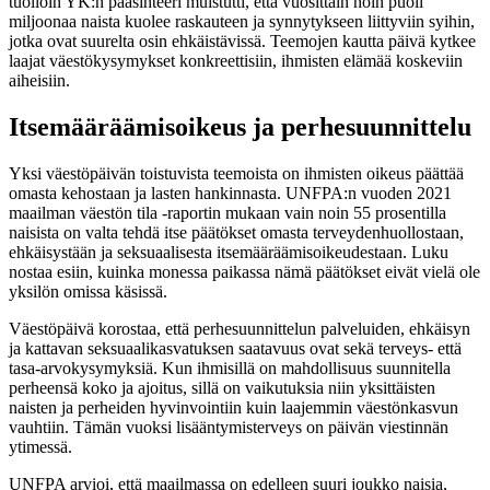
tuolloin YK:n pääsihteeri muistutti, että vuosittain noin puoli
miljoonaa naista kuolee raskauteen ja synnytykseen liittyviin syihin,
jotka ovat suurelta osin ehkäistävissä. Teemojen kautta päivä kytkee
laajat väestökysymykset konkreettisiin, ihmisten elämää koskeviin
aiheisiin.
Itsemääräämisoikeus ja perhesuunnittelu
Yksi väestöpäivän toistuvista teemoista on ihmisten oikeus päättää
omasta kehostaan ja lasten hankinnasta. UNFPA:n vuoden 2021
maailman väestön tila -raportin mukaan vain noin 55 prosentilla
naisista on valta tehdä itse päätökset omasta terveydenhuollostaan,
ehkäisystään ja seksuaalisesta itsemääräämisoikeudestaan. Luku
nostaa esiin, kuinka monessa paikassa nämä päätökset eivät vielä ole
yksilön omissa käsissä.
Väestöpäivä korostaa, että perhesuunnittelun palveluiden, ehkäisyn
ja kattavan seksuaalikasvatuksen saatavuus ovat sekä terveys- että
tasa-arvokysymyksiä. Kun ihmisillä on mahdollisuus suunnitella
perheensä koko ja ajoitus, sillä on vaikutuksia niin yksittäisten
naisten ja perheiden hyvinvointiin kuin laajemmin väestönkasvun
vauhtiin. Tämän vuoksi lisääntymisterveys on päivän viestinnän
ytimessä.
UNFPA arvioi, että maailmassa on edelleen suuri joukko naisia,