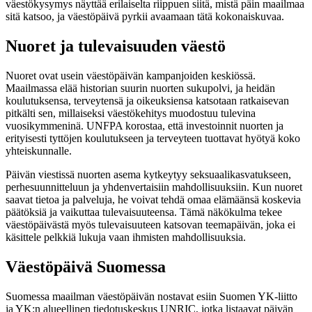
väestökysymys näyttää erilaiselta riippuen siitä, mistä päin maailmaa
sitä katsoo, ja väestöpäivä pyrkii avaamaan tätä kokonaiskuvaa.
Nuoret ja tulevaisuuden väestö
Nuoret ovat usein väestöpäivän kampanjoiden keskiössä.
Maailmassa elää historian suurin nuorten sukupolvi, ja heidän
koulutuksensa, terveytensä ja oikeuksiensa katsotaan ratkaisevan
pitkälti sen, millaiseksi väestökehitys muodostuu tulevina
vuosikymmeninä. UNFPA korostaa, että investoinnit nuorten ja
erityisesti tyttöjen koulutukseen ja terveyteen tuottavat hyötyä koko
yhteiskunnalle.
Päivän viestissä nuorten asema kytkeytyy seksuaalikasvatukseen,
perhesuunnitteluun ja yhdenvertaisiin mahdollisuuksiin. Kun nuoret
saavat tietoa ja palveluja, he voivat tehdä omaa elämäänsä koskevia
päätöksiä ja vaikuttaa tulevaisuuteensa. Tämä näkökulma tekee
väestöpäivästä myös tulevaisuuteen katsovan teemapäivän, joka ei
käsittele pelkkiä lukuja vaan ihmisten mahdollisuuksia.
Väestöpäivä Suomessa
Suomessa maailman väestöpäivän nostavat esiin Suomen YK-liitto
ja YK:n alueellinen tiedotuskeskus UNRIC, jotka listaavat päivän