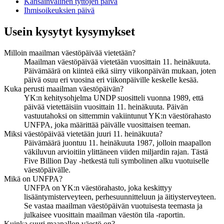
Kansainvälinen tyttöjen päivä
Ihmisoikeuksien päivä
Usein kysytyt kysymykset
Milloin maailman väestöpäivää vietetään?
Maailman väestöpäivää vietetään vuosittain 11. heinäkuuta.
Päivämäärä on kiinteä eikä siirry viikonpäivän mukaan, joten
päivä osuu eri vuosina eri viikonpäiville keskelle kesää.
Kuka perusti maailman väestöpäivän?
YK:n kehitysohjelma UNDP suositteli vuonna 1989, että
päivää vietettäisiin vuosittain 11. heinäkuuta. Päivän
vastuutahoksi on sittemmin vakiintunut YK:n väestörahasto
UNFPA, joka määrittää päivälle vuosittaisen teeman.
Miksi väestöpäivää vietetään juuri 11. heinäkuuta?
Päivämäärä juontuu 11. heinäkuuta 1987, jolloin maapallon
väkiluvun arvioitiin ylittäneen viiden miljardin rajan. Tästä
Five Billion Day -hetkestä tuli symbolinen alku vuotuiselle
väestöpäivälle.
Mikä on UNFPA?
UNFPA on YK:n väestörahasto, joka keskittyy
lisääntymisterveyteen, perhesuunnitteluun ja äitiysterveyteen.
Se vastaa maailman väestöpäivän vuotuisesta teemasta ja
julkaisee vuosittain maailman väestön tila -raportin.
Kuinka suuri maapallon väestö on?