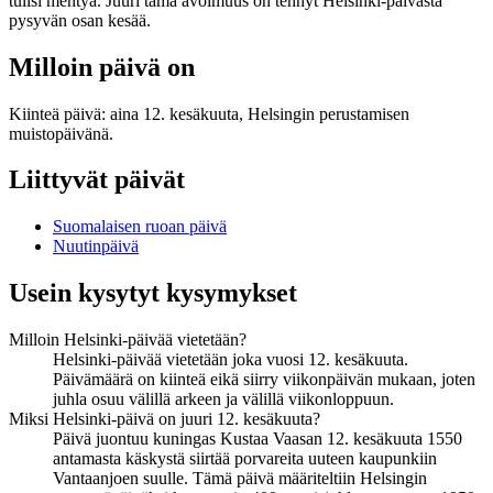
tulisi mentyä. Juuri tämä avoimuus on tehnyt Helsinki-päivästä
pysyvän osan kesää.
Milloin päivä on
Kiinteä päivä: aina 12. kesäkuuta, Helsingin perustamisen
muistopäivänä.
Liittyvät päivät
Suomalaisen ruoan päivä
Nuutinpäivä
Usein kysytyt kysymykset
Milloin Helsinki-päivää vietetään?
Helsinki-päivää vietetään joka vuosi 12. kesäkuuta.
Päivämäärä on kiinteä eikä siirry viikonpäivän mukaan, joten
juhla osuu välillä arkeen ja välillä viikonloppuun.
Miksi Helsinki-päivä on juuri 12. kesäkuuta?
Päivä juontuu kuningas Kustaa Vaasan 12. kesäkuuta 1550
antamasta käskystä siirtää porvareita uuteen kaupunkiin
Vantaanjoen suulle. Tämä päivä määriteltiin Helsingin