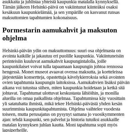
asukkaita ja juhlistaa yhteistä kaupunkia matalalla kynnyksellä.
Tämän jälkeen Helsinki-päivä on vakiintunut kiinteäksi osaksi
kesäkuun kaupunkielämää, ja sen ympärille on kasvanut runsas
maksuttomien tapahtumien kokonaisuus.
Pormestarin aamukahvit ja maksuton
ohjelma
Helsinki-päivän ydin on maksuttomuus: suuri osa ohjelmasta on
avointa kaikille ja jakautuu eri puolille kaupunkia. Vakiintuneisiin
perinteisiin kuuluvat aamukahvit kaupungintalolla, joille
kaupunkilaiset voivat tulla tapaamaan kaupungin johtoa rennossa
hengessä. Monet museot avaavat ovensa maksutta, ja kortteleissa
järjestetään konsertteja, opastettuja kävelykierroksia sekä avointen
ovien tapahtumia kaupungin laitoksissa. Aamukahvien lisäksi päivän
aikana voi tutustua siihen, miten kaupunkia hoidetaan ja ketkä sitä
johtavat. Tapahtumat ulottuvat keskustasta lähiöihin, ja monilla
alueilla on omaa paikallista ohjelmaa. Tapahtumissa käy vuosittain
yli satatuhatta ihmistä, mikä tekee Helsinki-päivästä yhden kesän
suurimmista kaupunkitapahtumista. Ohjelma vaihtelee vuodesta
toiseen, mutta perusajatus on pysynyt samana jo vuosikymmenten
ajan: tehdä kaupunki, sen palvelut ja historia tutuiksi asukkaille
matalan kynnyksen juhlan kautta. Moni tapahtuma sopii myös
lapsiperheille.