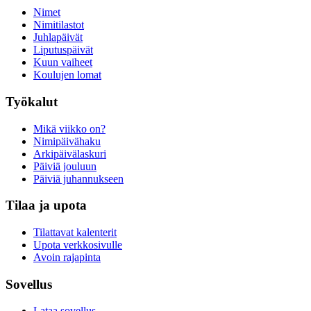
Nimet
Nimitilastot
Juhlapäivät
Liputuspäivät
Kuun vaiheet
Koulujen lomat
Työkalut
Mikä viikko on?
Nimipäivähaku
Arkipäivälaskuri
Päiviä jouluun
Päiviä juhannukseen
Tilaa ja upota
Tilattavat kalenterit
Upota verkkosivulle
Avoin rajapinta
Sovellus
Lataa sovellus