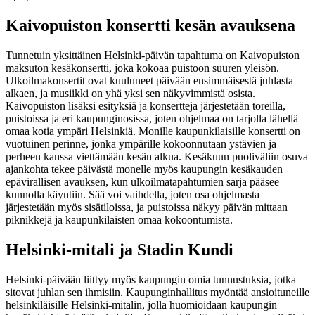
Kaivopuiston konsertti kesän avauksena
Tunnetuin yksittäinen Helsinki-päivän tapahtuma on Kaivopuiston
maksuton kesäkonsertti, joka kokoaa puistoon suuren yleisön.
Ulkoilmakonsertit ovat kuuluneet päivään ensimmäisestä juhlasta
alkaen, ja musiikki on yhä yksi sen näkyvimmistä osista.
Kaivopuiston lisäksi esityksiä ja konsertteja järjestetään toreilla,
puistoissa ja eri kaupunginosissa, joten ohjelmaa on tarjolla lähellä
omaa kotia ympäri Helsinkiä. Monille kaupunkilaisille konsertti on
vuotuinen perinne, jonka ympärille kokoonnutaan ystävien ja
perheen kanssa viettämään kesän alkua. Kesäkuun puoliväliin osuva
ajankohta tekee päivästä monelle myös kaupungin kesäkauden
epävirallisen avauksen, kun ulkoilmatapahtumien sarja pääsee
kunnolla käyntiin. Sää voi vaihdella, joten osa ohjelmasta
järjestetään myös sisätiloissa, ja puistoissa näkyy päivän mittaan
piknikkejä ja kaupunkilaisten omaa kokoontumista.
Helsinki-mitali ja Stadin Kundi
Helsinki-päivään liittyy myös kaupungin omia tunnustuksia, jotka
sitovat juhlan sen ihmisiin. Kaupunginhallitus myöntää ansioituneille
helsinkiläisille Helsinki-mitalin, jolla huomioidaan kaupungin