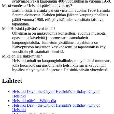
syntymäpäiväksi kaupungin 400-vuotisjuhlassa vuonna 1950.
Mistä vuodesta Helsinki-päivää on vietetty?
Ensimmäistä Helsinki-päivää vietettiin vuonna 1959 Helsinki-
Seuran aloitteesta. Kahden juhlan jälkeen kaupunginhallitus
päätti vuonna 1960, että päivästä tulee vuosittain toistuva
tapahtuma.
Mitä Helsinki-päivänä voi tehdä?
Ohjelmassa on maksuttomia konsertteja, avoimia museoita,
opastettuja kävelyitä ja pormestarin aamukahvit
kaupungintalolla. Tunnetuin yksittäinen tapahtuma on
Kaivopuiston maksuton kesäkonsertti, ja tapahtumissa käy
vuosittain yli satatuhatta ihmistä.
Mikä on Helsinki-mitali?
Helsinki-mitali on kaupunginhallituksen myöntämä tunnustus,
jolla huomioidaan ansioituneita helsinkiläisiä ja kaupungin
hyväksi tehtyä työtä. Se jaetaan Helsinki-päivän yhteydessä.
Lähteet
Helsinki Day – the City of Helsinki's birthday | City of
Helsinki
Helsinki-päivä – Wikipedia
Helsinki Day – the City of Helsinki's birthday | City of
Helsinki