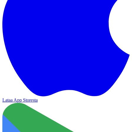
Lataa App Storesta