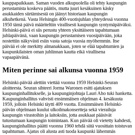
kauppapaikkaan. Saman vuoden alkupuolella oli tehty kaupungin
perustamista koskeva päätös, mutta juuri kesäkuinen käsky
asukkaiden siirtämisestä on jäänyt historiaan kaupungin
alkuhetkenä. Vasta Helsingin 400-vuotisjuhlan yhteydessä vuonna
1950 tämä päivä määriteltiin virallisesti kaupungin syntymäpäiväksi.
Helsinki-päivä ei siis perustu yhteen yksittäiseen tapahtumaan
juhlapäivänä, vaan kaupungin perustamisen vuosipäivään, joka
nostettiin näkyvästi esiin vasta satoja vuosia myöhemmin. Itse
päivää ei ole merkitty almanakkaan, joten se elää tapahtumien ja
kaupunkilaisten oman juhlinnan kautta eikä virallisena
vapaapäivänä.
Miten perinne sai alkunsa vuonna 1959
Helsinki-päivää alettiin viettää vuonna 1959 Helsinki-Seuran
aloitteesta. Seuran sihteeri Jorma Waronen esitti ajatuksen
kaupunginhallitukselle, ja kaupunginjohtaja Lauri Aho tuki hanketta.
Kaupunginhallitus vahvisti ensimmäisen ohjelman 4. kesäkuuta
1959, jolloin Helsinki täytti 409 vuotta. Ensimmäisen Helsinki-
päivän ohjelmaan kuului ulkoilmakonsertteja sekä vierailuja
kaupungin virastoihin ja laitoksiin, jotta asukkaat pääsivät
tutustumaan kaupungin toimintaan. Kun päivää oli vietetty kahdesti,
kaupunginhallitus päätti vuonna 1960 tehdä siitä vuosittain toistuvan
tapahtuman. Ajatus oli alusta asti tuoda kaupunki lähemmäs