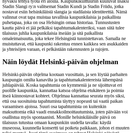
hyväksi tehtyä työtä eri aloilla. Kaupunkikulttuuriin kuuluvat lisäksi
Stadin Slangi ry:n valitsemat Stadin Kundi ja Stadin Friidu, jotka
nostavat esiin helsinkiläistä slangia ja stadilaista identiteettiä. Nämä
valinnat ovat tapa muistaa tavallisia kaupunkilaisia ja paikallista
puhetapaa, joka on osa Helsingin omaa historiaa. Tunnustusten
kautta päivä ei jää pelkäksi tapahtumakalenteriksi, vaan siitä tulee
tilaisuus juhlia kaupunkilaisia itseään ja sitä paikallista
omaleimaisuutta, joka tekee Helsingistä tunnistettavan. Samalla ne
muistuttavat, että kaupunki rakentuu ennen kaikkea sen asukkaiden
ja yhteisöjen varaan, ei pelkästään rakennusten ja rajojen.
Näin löydät Helsinki-päivän ohjelman
Helsinki-päivän ohjelma kootaan vuosittain, ja sen löytää parhaiten
kaupungin omilta kanavilta ja tapahtumakalentereista lähempänä
juhlapäivää. Koska tapahtumia on kymmeniä ja ne sijoittuvat eri
puolille kaupunkia, kannattaa katsoa ohjelma etukäteen ja poimia
itseä kiinnostavat kohteet. Ohjelmaa kannattaa seurata myös siksi,
että osa suosituista tapahtumista täyttyy nopeasti tai vaatii paikan
varaamisen ajoissa. Suuri osa tapahtumista on kuitenkin
maksuttomia eikä vaadi ennakkoilmoittautumista, joten päivään voi
osallistua myös spontaanisti. Monille helsinkiläisille päivä on
tilaisuus tutustua omaan kaupunkiin uudella tavalla: käydä
museossa, kuunnella konsertti tai poiketa paikkaan, johon ei muuten