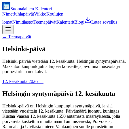
Suomalainen Kalenteri
Nimet
Juhlapäivät
Viikko
Koulujen
lomat
Nimitilastot
Teemapäivät
Kalenterit
Blogi
Lataa sovellus
←
Teemapäivät
Helsinki-päivä
Helsinki-päivää vietetään 12. kesäkuuta, Helsingin syntymäpäivänä.
Maksuton kaupunkijuhla tarjoaa konsertteja, avoimia museoita ja
pormestarin aamukahvit.
12. kesäkuuta 2026
→
Helsingin syntymäpäivä 12. kesäkuuta
Helsinki-päivä on Helsingin kaupungin syntymäpäivä, ja sitä
vietetään vuosittain 12. kesäkuuta. Päivämäärä juontuu kuningas
Kustaa Vaasan 12. kesäkuuta 1550 antamasta määräyksestä, jolla
porvareita käskettiin muuttamaan Tammisaaresta, Porvoosta,
Raumalta ja Ulvilasta uuteen Vantaanjoen suulle perustettuun