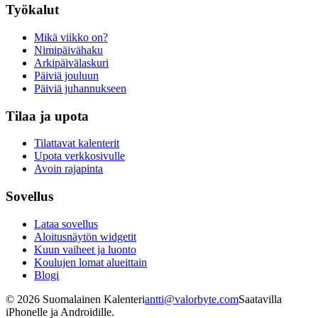
Työkalut
Mikä viikko on?
Nimipäivähaku
Arkipäivälaskuri
Päiviä jouluun
Päiviä juhannukseen
Tilaa ja upota
Tilattavat kalenterit
Upota verkkosivulle
Avoin rajapinta
Sovellus
Lataa sovellus
Aloitusnäytön widgetit
Kuun vaiheet ja luonto
Koulujen lomat alueittain
Blogi
©
2026
Suomalainen Kalenteri
antti@valorbyte.com
Saatavilla
iPhonelle ja Androidille.