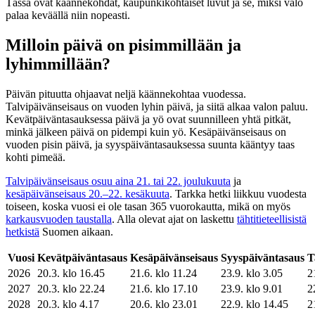
Tässä ovat käännekohdat, kaupunkikohtaiset luvut ja se, miksi valo
palaa keväällä niin nopeasti.
Milloin päivä on pisimmillään ja
lyhimmillään?
Päivän pituutta ohjaavat neljä käännekohtaa vuodessa.
Talvipäivänseisaus on vuoden lyhin päivä, ja siitä alkaa valon paluu.
Kevätpäiväntasauksessa päivä ja yö ovat suunnilleen yhtä pitkät,
minkä jälkeen päivä on pidempi kuin yö. Kesäpäivänseisaus on
vuoden pisin päivä, ja syyspäiväntasauksessa suunta kääntyy taas
kohti pimeää.
Talvipäivänseisaus osuu aina 21. tai 22. joulukuuta
ja
kesäpäivänseisaus 20.–22. kesäkuuta
. Tarkka hetki liikkuu vuodesta
toiseen, koska vuosi ei ole tasan 365 vuorokautta, mikä on myös
karkausvuoden taustalla
. Alla olevat ajat on laskettu
tähtitieteellisistä
hetkistä
Suomen aikaan.
Vuosi
Kevätpäiväntasaus
Kesäpäivänseisaus
Syyspäiväntasaus
T
2026
20.3. klo 16.45
21.6. klo 11.24
23.9. klo 3.05
2
2027
20.3. klo 22.24
21.6. klo 17.10
23.9. klo 9.01
2
2028
20.3. klo 4.17
20.6. klo 23.01
22.9. klo 14.45
2