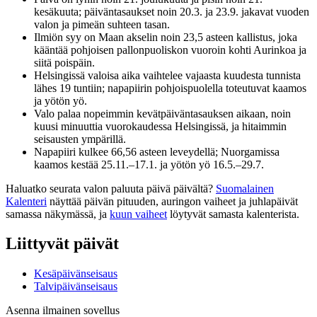
kesäkuuta; päiväntasaukset noin 20.3. ja 23.9. jakavat vuoden
valon ja pimeän suhteen tasan.
Ilmiön syy on Maan akselin noin 23,5 asteen kallistus, joka
kääntää pohjoisen pallonpuoliskon vuoroin kohti Aurinkoa ja
siitä poispäin.
Helsingissä valoisa aika vaihtelee vajaasta kuudesta tunnista
lähes 19 tuntiin; napapiirin pohjoispuolella toteutuvat kaamos
ja yötön yö.
Valo palaa nopeimmin kevätpäiväntasauksen aikaan, noin
kuusi minuuttia vuorokaudessa Helsingissä, ja hitaimmin
seisausten ympärillä.
Napapiiri kulkee 66,56 asteen leveydellä; Nuorgamissa
kaamos kestää 25.11.–17.1. ja yötön yö 16.5.–29.7.
Haluatko seurata valon paluuta päivä päivältä?
Suomalainen
Kalenteri
näyttää päivän pituuden, auringon vaiheet ja juhlapäivät
samassa näkymässä, ja
kuun vaiheet
löytyvät samasta kalenterista.
Liittyvät päivät
Kesäpäivänseisaus
Talvipäivänseisaus
Asenna ilmainen sovellus