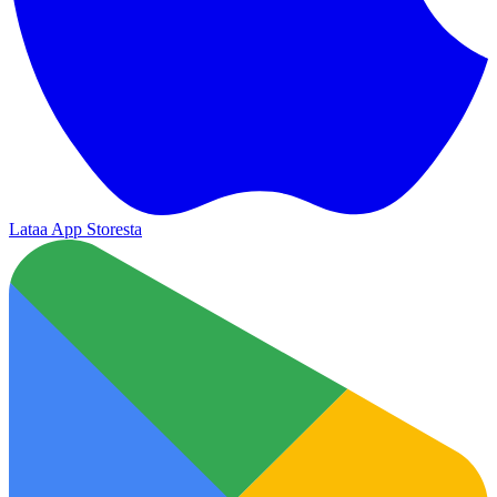
Lataa App Storesta