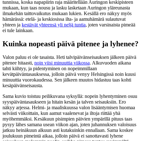
tunnissa, koska napapiirin raja määritellään Auringon keskipisteen
mukaan, kun taas nousu ja lasku lasketaan Auringon yläreunasta
ilmakehän taittovaikutus mukaan lukien. Kesällä ero näkyy myös
hämärässä: etelä- ja keskiosissa ilta- ja aamuhämärä sulautuvat
yhteen ja
kestävät yhteensä yli neljä tuntia
, joten varsinaista pimeää
ei tule lainkaan.
Kuinka nopeasti päivä pitenee ja lyhenee?
Valon paluu ei ole tasaista. Heti talvipäivänseisauksen jälkeen päivä
pitenee hitaasti,
noin viisi minuuttia viikossa
. Alkuvuoden aikana
tahti kiihtyy, ja pidentyminen on nopeimmillaan
kevätpäiväntasauksessa, jolloin päivä venyy Helsingissä noin kuusi
minuuttia vuorokaudessa. Sen jälkeen muutos hidastuu taas kohti
kesäpäivänseisausta.
Sama kuvio toistuu peilikuvana syksyllä: nopein lyhentyminen osuu
syyspäiväntasaukseen ja hitain kesän ja talven seisauksiin. Ero
näkyy arjessa. Helmi- ja maaliskuussa valon lisääntymisen huomaa
selvästi viikoittain, kun aamut vaalenevat ja iltoja riittää yhä
myöhemmäksi. Kesäkuun pisimpien päivien ympärillä pituus taas
pysyy lähes samana usean viikon ajan, joten juhannuksen valoisuus
jatkuu heinäkuun alkuun asti kutakuinkin ennallaan. Sama koskee
joulukuun pimeintä aikaa, jolloin päivä ei sanottavasti lyhene