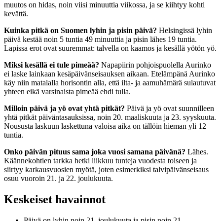
muutos on hidas, noin viisi minuuttia viikossa, ja se kiihtyy kohti
kevättä.
Kuinka pitkä on Suomen lyhin ja pisin päivä?
Helsingissä lyhin
päivä kestää noin 5 tuntia 49 minuuttia ja pisin lähes 19 tuntia.
Lapissa erot ovat suuremmat: talvella on kaamos ja kesällä yötön yö.
Miksi kesällä ei tule pimeää?
Napapiirin pohjoispuolella Aurinko
ei laske lainkaan kesäpäivänseisauksen aikaan. Etelämpänä Aurinko
käy niin matalalla horisontin alla, että ilta- ja aamuhämärä sulautuvat
yhteen eikä varsinaista pimeää ehdi tulla.
Milloin päivä ja yö ovat yhtä pitkät?
Päivä ja yö ovat suunnilleen
yhtä pitkät päiväntasauksissa, noin 20. maaliskuuta ja 23. syyskuuta.
Noususta laskuun laskettuna valoisa aika on tällöin hieman yli 12
tuntia.
Onko päivän pituus sama joka vuosi samana päivänä?
Lähes.
Käännekohtien tarkka hetki liikkuu tunteja vuodesta toiseen ja
siirtyy karkausvuosien myötä, joten esimerkiksi talvipäivänseisaus
osuu vuoroin 21. ja 22. joulukuuta.
Keskeiset havainnot
Päivä on lyhin noin 21. joulukuuta ja pisin noin 21.