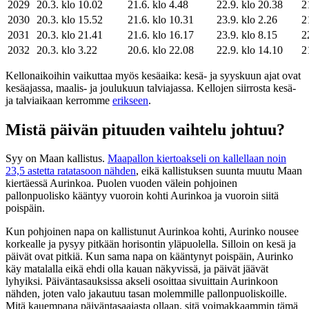
2029
20.3. klo 10.02
21.6. klo 4.48
22.9. klo 20.38
2
2030
20.3. klo 15.52
21.6. klo 10.31
23.9. klo 2.26
2
2031
20.3. klo 21.41
21.6. klo 16.17
23.9. klo 8.15
2
2032
20.3. klo 3.22
20.6. klo 22.08
22.9. klo 14.10
2
Kellonaikoihin vaikuttaa myös kesäaika: kesä- ja syyskuun ajat ovat
kesäajassa, maalis- ja joulukuun talviajassa. Kellojen siirrosta kesä-
ja talviaikaan kerromme
erikseen
.
Mistä päivän pituuden vaihtelu johtuu?
Syy on Maan kallistus.
Maapallon kiertoakseli on kallellaan noin
23,5 astetta ratatasoon nähden
, eikä kallistuksen suunta muutu Maan
kiertäessä Aurinkoa. Puolen vuoden välein pohjoinen
pallonpuolisko kääntyy vuoroin kohti Aurinkoa ja vuoroin siitä
poispäin.
Kun pohjoinen napa on kallistunut Aurinkoa kohti, Aurinko nousee
korkealle ja pysyy pitkään horisontin yläpuolella. Silloin on kesä ja
päivät ovat pitkiä. Kun sama napa on kääntynyt poispäin, Aurinko
käy matalalla eikä ehdi olla kauan näkyvissä, ja päivät jäävät
lyhyiksi. Päiväntasauksissa akseli osoittaa sivuittain Aurinkoon
nähden, joten valo jakautuu tasan molemmille pallonpuoliskoille.
Mitä kauempana päiväntasaajasta ollaan, sitä voimakkaammin tämä