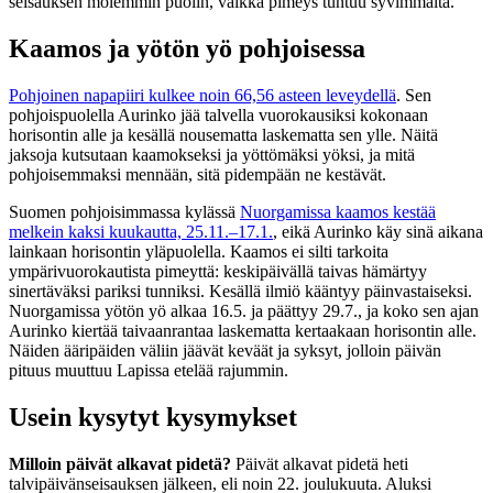
seisauksen molemmin puolin, vaikka pimeys tuntuu syvimmältä.
Kaamos ja yötön yö pohjoisessa
Pohjoinen napapiiri kulkee noin 66,56 asteen leveydellä
. Sen
pohjoispuolella Aurinko jää talvella vuorokausiksi kokonaan
horisontin alle ja kesällä nousematta laskematta sen ylle. Näitä
jaksoja kutsutaan kaamokseksi ja yöttömäksi yöksi, ja mitä
pohjoisemmaksi mennään, sitä pidempään ne kestävät.
Suomen pohjoisimmassa kylässä
Nuorgamissa kaamos kestää
melkein kaksi kuukautta, 25.11.–17.1.
, eikä Aurinko käy sinä aikana
lainkaan horisontin yläpuolella. Kaamos ei silti tarkoita
ympärivuorokautista pimeyttä: keskipäivällä taivas hämärtyy
sinertäväksi pariksi tunniksi. Kesällä ilmiö kääntyy päinvastaiseksi.
Nuorgamissa yötön yö alkaa 16.5. ja päättyy 29.7., ja koko sen ajan
Aurinko kiertää taivaanrantaa laskematta kertaakaan horisontin alle.
Näiden ääripäiden väliin jäävät keväät ja syksyt, jolloin päivän
pituus muuttuu Lapissa etelää rajummin.
Usein kysytyt kysymykset
Milloin päivät alkavat pidetä?
Päivät alkavat pidetä heti
talvipäivänseisauksen jälkeen, eli noin 22. joulukuuta. Aluksi