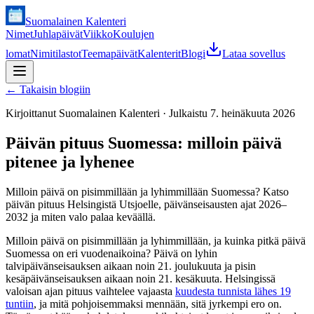
Suomalainen Kalenteri
Nimet
Juhlapäivät
Viikko
Koulujen
lomat
Nimitilastot
Teemapäivät
Kalenterit
Blogi
Lataa sovellus
←
Takaisin blogiin
Kirjoittanut
Suomalainen Kalenteri
·
Julkaistu
7. heinäkuuta 2026
Päivän pituus Suomessa: milloin päivä
pitenee ja lyhenee
Milloin päivä on pisimmillään ja lyhimmillään Suomessa? Katso
päivän pituus Helsingistä Utsjoelle, päivänseisausten ajat 2026–
2032 ja miten valo palaa keväällä.
Milloin päivä on pisimmillään ja lyhimmillään, ja kuinka pitkä päivä
Suomessa on eri vuodenaikoina? Päivä on lyhin
talvipäivänseisauksen aikaan noin 21. joulukuuta ja pisin
kesäpäivänseisauksen aikaan noin 21. kesäkuuta. Helsingissä
valoisan ajan pituus vaihtelee vajaasta
kuudesta tunnista lähes 19
tuntiin
, ja mitä pohjoisemmaksi mennään, sitä jyrkempi ero on.