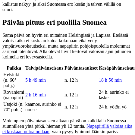
kallistus näkyy, ja siksi Suomessa ero kesän ja talven välillä on
suuri.
Päivän pituus eri puolilla Suomea
Sama päivä on hyvin eri mittainen Helsingissä ja Lapissa. Etelässä
valoisa aika ei koskaan katoa kokonaan eikä veny
ympärivuorokautiseksi, mutta napapiirin pohjoispuolella molemmat
ääripäät toteutuvat. Alla olevat luvut kertovat valoisan ajan pituuden
kolmella eri leveysasteella.
Paikka
Talvipäivänseisaus
Päiväntasaukset
Kesäpäivänseisau
Helsinki
(n. 60°
5 h 49 min
n. 12 h
18 h 56 min
pohj.)
Rovaniemi
24 h, aurinko ei
2 h 16 min
n. 12 h
(napapiiri)
laske
Utsjoki (n.
kaamos, aurinko ei
n. 12 h
24 h, yötön yö
70° pohj.)
nouse
Molempien päiväntasausten aikaan päivä on kaikkialla Suomessa
suunnilleen yhtä pitkä, hieman yli 12 tuntia.
Napapiirillä valoisa aika
ei koskaan putoa nollaan
, vaan pysyy lyhimmilläänkin parissa