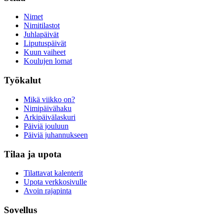
Nimet
Nimitilastot
Juhlapäivät
Liputuspäivät
Kuun vaiheet
Koulujen lomat
Työkalut
Mikä viikko on?
Nimipäivähaku
Arkipäivälaskuri
Päiviä jouluun
Päiviä juhannukseen
Tilaa ja upota
Tilattavat kalenterit
Upota verkkosivulle
Avoin rajapinta
Sovellus