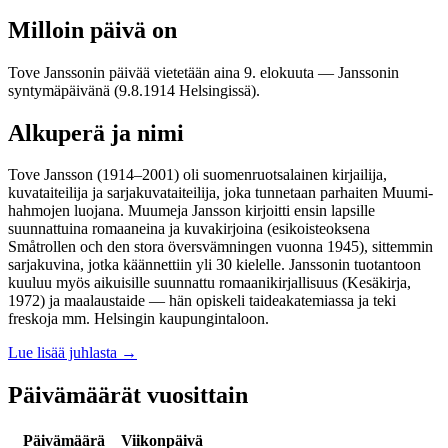
Milloin päivä on
Tove Janssonin päivää vietetään aina 9. elokuuta — Janssonin
syntymäpäivänä (9.8.1914 Helsingissä).
Alkuperä ja nimi
Tove Jansson (1914–2001) oli suomenruotsalainen kirjailija,
kuvataiteilija ja sarjakuvataiteilija, joka tunnetaan parhaiten Muumi-
hahmojen luojana. Muumeja Jansson kirjoitti ensin lapsille
suunnattuina romaaneina ja kuvakirjoina (esikoisteoksena
Småtrollen och den stora översvämningen vuonna 1945), sittemmin
sarjakuvina, jotka käännettiin yli 30 kielelle. Janssonin tuotantoon
kuuluu myös aikuisille suunnattu romaanikirjallisuus (Kesäkirja,
1972) ja maalaustaide — hän opiskeli taideakatemiassa ja teki
freskoja mm. Helsingin kaupungintaloon.
Lue lisää juhlasta
→
Päivämäärät vuosittain
Päivämäärä
Viikonpäivä