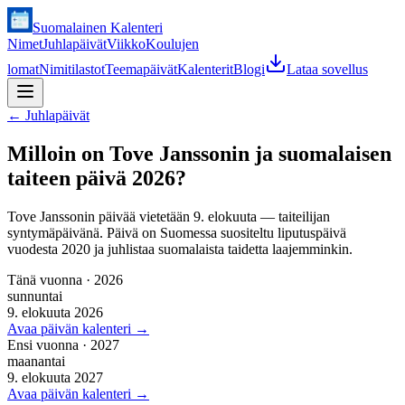
Suomalainen Kalenteri
Nimet
Juhlapäivät
Viikko
Koulujen
lomat
Nimitilastot
Teemapäivät
Kalenterit
Blogi
Lataa sovellus
←
Juhlapäivät
Milloin on Tove Janssonin ja suomalaisen
taiteen päivä 2026?
Tove Janssonin päivää vietetään 9. elokuuta — taiteilijan
syntymäpäivänä. Päivä on Suomessa suositeltu liputuspäivä
vuodesta 2020 ja juhlistaa suomalaista taidetta laajemminkin.
Tänä vuonna
·
2026
sunnuntai
9. elokuuta 2026
Avaa päivän kalenteri
→
Ensi vuonna
·
2027
maanantai
9. elokuuta 2027
Avaa päivän kalenteri
→