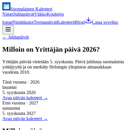
Suomalainen Kalenteri
Nimet
Juhlapäivät
Viikko
Koulujen
lomat
Nimitilastot
Teemapäivät
Kalenterit
Blogi
Lataa sovellus
←
Juhlapäivät
Milloin on Yrittäjän päivä 2026?
Yrittäjän päivää vietetään 5. syyskuuta. Päivä juhlistaa suomalaista
yrittäjyyttä ja on merkitty Helsingin yliopiston almanakkaan
vuodesta 2010.
Tänä vuonna
·
2026
lauantai
5. syyskuuta 2026
Avaa päivän kalenteri
→
Ensi vuonna
·
2027
sunnuntai
5. syyskuuta 2027
Avaa päivän kalenteri
→