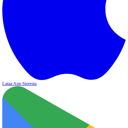
Lataa App Storesta