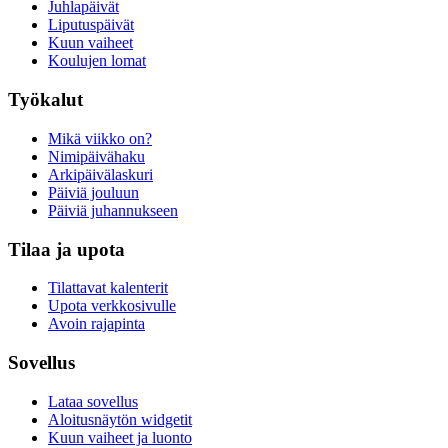
Juhlapäivät
Liputuspäivät
Kuun vaiheet
Koulujen lomat
Työkalut
Mikä viikko on?
Nimipäivähaku
Arkipäivälaskuri
Päiviä jouluun
Päiviä juhannukseen
Tilaa ja upota
Tilattavat kalenterit
Upota verkkosivulle
Avoin rajapinta
Sovellus
Lataa sovellus
Aloitusnäytön widgetit
Kuun vaiheet ja luonto