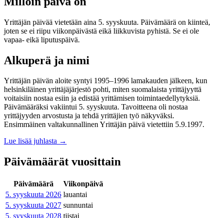
Milloin päivä on
Yrittäjän päivää vietetään aina 5. syyskuuta. Päivämäärä on kiinteä,
joten se ei riipu viikonpäivästä eikä liikkuvista pyhistä. Se ei ole
vapaa- eikä liputuspäivä.
Alkuperä ja nimi
Yrittäjän päivän aloite syntyi 1995–1996 lamakauden jälkeen, kun
helsinkiläinen yrittäjäjärjestö pohti, miten suomalaista yrittäjyyttä
voitaisiin nostaa esiin ja edistää yrittämisen toimintaedellytyksiä.
Päivämääräksi vakiintui 5. syyskuuta. Tavoitteena oli nostaa
yrittäjyyden arvostusta ja tehdä yrittäjien työ näkyväksi.
Ensimmäinen valtakunnallinen Yrittäjän päivä vietettiin 5.9.1997.
Lue lisää juhlasta
→
Päivämäärät vuosittain
Päivämäärä
Viikonpäivä
5. syyskuuta 2026
lauantai
5. syyskuuta 2027
sunnuntai
5. syyskuuta 2028
tiistai