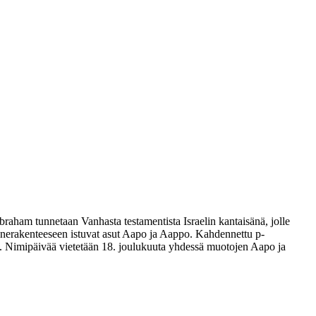
aham tunnetaan Vanhasta testamentista Israelin kantaisänä, jolle
ännerakenteeseen istuvat asut Aapo ja Aappo. Kahdennettu p-
Nimipäivää vietetään 18. joulukuuta yhdessä muotojen Aapo ja