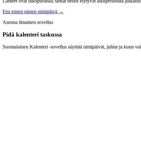
Lähteet ovat ulkopuolisia; tarkat tiedot löytyvät alkuperäisistä julkaisui
Etsi toisen nimen nimipäivä
→
Asenna ilmainen sovellus
Pidä kalenteri taskussa
Suomalainen Kalenteri ‑sovellus näyttää nimipäivät, juhlat ja kuun vai