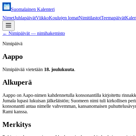
Suomalainen Kalenteri
Nimet
Juhlapäivät
Viikko
Koulujen lomat
Nimitilastot
Teemapäivät
Kalen
←
Nimipäivät — nimihakemisto
Nimipäivä
Aappo
Nimipäivää vietetään
18. joulukuuta
.
Alkuperä
Aappo on Aapo-nimen kahdennetulla konsonantilla kirjoitettu rinnakk
Jumala lupasi lukuisan jälkeläistön; Suomeen nimi tuli kirkollisen p
konsonantti antaa nimelle vahvemman, kansanomaisen puhuttelusävy
Rami kanssa.
Merkitys