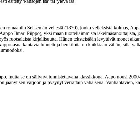
esitetty 'kansojen isä' tai 'ylevä isä'.
omaaniin Seitsemän veljestä (1870), jonka veljeksistä kolmas, Aapo, on 
ppo Ilmari Piippo), yksi maan tuotteliaimmista iskelmäsanoittajista, jonka
s ruotsalaista kirjallisuutta. Hänen teksteistään levyttivät monet aikan
ti Aappo-asua kantavia tunnettuja henkilöitä on kaikkiaan vähän, sillä
elumuodoksi.
po, mutta se on säilynyt tunnistettavana klassikkona. Aapo nousi 2000
 on jäänyt sen varjoon ja pysynyt verrattain vähäisenä. Vanhahtavien