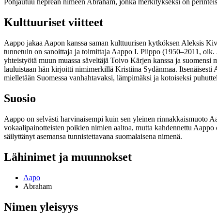
Pohjautuu heprean nimeen Abraham, jonka merkitykseksi on perinteisesti 
Kulttuuriset viitteet
Aappo jakaa Aapon kanssa saman kulttuurisen kytköksen Aleksis Kiven r
tunnetuin on sanoittaja ja toimittaja Aappo I. Piippo (1950–2011, oik. Aa
yhteistyötä muun muassa säveltäjä Toivo Kärjen kanssa ja suomensi myö
lauluistaan hän kirjoitti nimimerkillä Kristiina Sydänmaa. Itsenäises
mielletään Suomessa vanhahtavaksi, lämpimäksi ja kotoiseksi puhutt
Suosio
Aappo on selvästi harvinaisempi kuin sen yleinen rinnakkaismuoto Aa
vokaalipainotteisten poikien nimien aaltoa, mutta kahdennettu Aappo
säilyttänyt asemansa tunnistettavana suomalaisena nimenä.
Lähinimet ja muunnokset
Aapo
Abraham
Nimen yleisyys