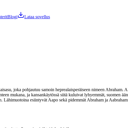
terit
Blogi
Lataa sovellus
aisasu, joka pohjautuu samoin heprealaisperäiseen nimeen Abraham. Abr
erinteen mukana, ja kansankäytössä siitä kuluivat lyhyemmät, suomen ä
n. Lähimuotoina esiintyvät Aapo sekä pidemmät Abraham ja Aabraham. 