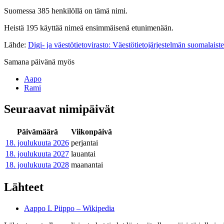
Suomessa 385 henkilöllä on tämä nimi.
Heistä 195 käyttää nimeä ensimmäisenä etunimenään.
Lähde:
Digi- ja väestötietovirasto: Väestötietojärjestelmän suomalaist
Samana päivänä myös
Aapo
Rami
Seuraavat nimipäivät
Päivämäärä
Viikonpäivä
18. joulukuuta
2026
perjantai
18. joulukuuta
2027
lauantai
18. joulukuuta
2028
maanantai
Lähteet
Aappo I. Piippo – Wikipedia