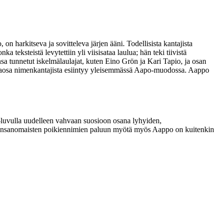
harkitseva ja sovitteleva järjen ääni. Todellisista kantajista
 teksteistä levytettiin yli viisisataa laulua; hän teki tiivistä
sa tunnetut iskelmälaulajat, kuten Eino Grön ja Kari Tapio, ja osan
 valtaosa nimenkantajista esiintyy yleisemmässä Aapo-muodossa. Aappo
-luvulla uudelleen vahvaan suosioon osana lyhyiden,
, kansanomaisten poikiennimien paluun myötä myös Aappo on kuitenkin