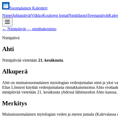
Suomalainen Kalenteri
Nimet
Juhlapäivät
Viikko
Koulujen lomat
Nimitilastot
Teemapäivät
Kalen
←
Nimipäivät — nimihakemisto
Nimipäivä
Ahti
Nimipäivää vietetään
21. kesäkuuta
.
Alkuperä
Ahti on muinaissuomalaisen mytologian vedenjumalan nimi ja yksi va
Elias Lönnrot käyttää vedenjumalasta rinnakkaismuotoa Ahto erottaaks
nimipäivää vietetään 21. kesäkuuta yhdessä lähimuodon Ahto kanssa.
Merkitys
Muinaissuomalaisen mytologian veden ja meren jumala (Kalevalassa m