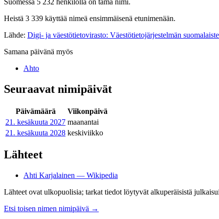
Suomessa 5 232 henkilöllä on tämä nimi.
Heistä 3 339 käyttää nimeä ensimmäisenä etunimenään.
Lähde:
Digi- ja väestötietovirasto: Väestötietojärjestelmän suomalaist
Samana päivänä myös
Ahto
Seuraavat nimipäivät
Päivämäärä
Viikonpäivä
21. kesäkuuta
2027
maanantai
21. kesäkuuta
2028
keskiviikko
Lähteet
Ahti Karjalainen — Wikipedia
Lähteet ovat ulkopuolisia; tarkat tiedot löytyvät alkuperäisistä julkaisui
Etsi toisen nimen nimipäivä
→