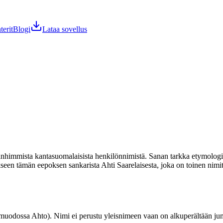
terit
Blogi
Lataa sovellus
nhimmista kantasuomalaisista henkilönnimistä. Sanan tarkka etymolog
een tämän eepoksen sankarista Ahti Saarelaisesta, joka on toinen nimi
uodossa Ahto). Nimi ei perustu yleisnimeen vaan on alkuperältään juma