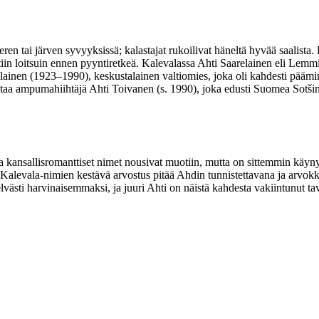
eren tai järven syvyyksissä; kalastajat rukoilivat häneltä hyvää saalista
ttiin loitsuin ennen pyyntiretkeä. Kalevalassa Ahti Saarelainen eli Lem
alainen (1923–1990), keskustalainen valtiomies, joka oli kahdesti päämi
aa ampumahiihtäjä Ahti Toivanen (s. 1990), joka edusti Suomea Sotšin 
 ja kansallisromanttiset nimet nousivat muotiin, mutta on sittemmin käyny
Kalevala-nimien kestävä arvostus pitää Ahdin tunnistettavana ja arvokka
västi harvinaisemmaksi, ja juuri Ahti on näistä kahdesta vakiintunut 