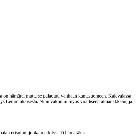
ia on hämärä, mutta se palautuu vanhaan kantasuomeen. Kalevalassa
tys Lemminkäisestä. Nimi vakiintui myös viralliseen almanakkaan, ja
lan erisnimi, jonka merkitys jää hämäräksi.