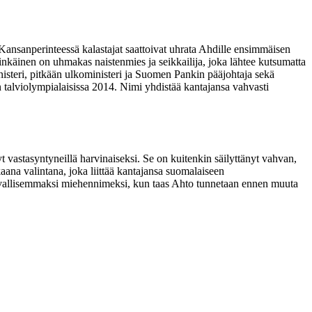
. Kansanperinteessä kalastajat saattoivat uhrata Ahdille ensimmäisen
minkäinen on uhmakas naistenmies ja seikkailija, joka lähtee kutsumatta
nisteri, pitkään ulkoministeri ja Suomen Pankin pääjohtaja sekä
talviolympialaisissa 2014. Nimi yhdistää kantajansa vahvasti
t vastasyntyneillä harvinaiseksi. Se on kuitenkin säilyttänyt vahvan,
ana valintana, joka liittää kantajansa suomalaiseen
tavallisemmaksi miehennimeksi, kun taas Ahto tunnetaan ennen muuta