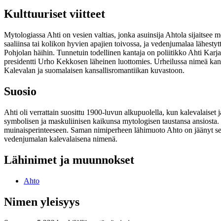
Kulttuuriset viitteet
Mytologiassa Ahti on vesien valtias, jonka asuinsija Ahtola sijaitsee m
saaliinsa tai kolikon hyvien apajien toivossa, ja vedenjumalaa lähesty
Pohjolan häihin. Tunnetuin todellinen kantaja on poliitikko Ahti Karj
presidentti Urho Kekkosen läheinen luottomies. Urheilussa nimeä kant
Kalevalan ja suomalaisen kansallisromantiikan kuvastoon.
Suosio
Ahti oli verrattain suosittu 1900-luvun alkupuolella, kun kalevalaiset
symbolisen ja maskuliinisen kaikunsa mytologisen taustansa ansiosta. 
muinaisperinteeseen. Saman nimiperheen lähimuoto Ahto on jäänyt sel
vedenjumalan kalevalaisena nimenä.
Lähinimet ja muunnokset
Ahto
Nimen yleisyys