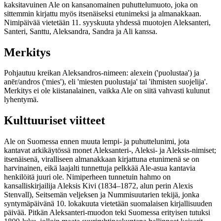
kaksitavuinen Ale on kansanomainen puhuttelumuoto, joka on
sittemmin kirjattu myös itsenäiseksi etunimeksi ja almanakkaan.
Nimipäivää vietetään 11. syyskuuta yhdessä muotojen Aleksanteri,
Santeri, Santtu, Aleksandra, Sandra ja Ali kanssa.
Merkitys
Pohjautuu kreikan Aleksandros-nimeen: alexein ('puolustaa') ja
anēr/andros ('mies'), eli 'miesten puolustaja' tai 'ihmisten suojelija'.
Merkitys ei ole kiistanalainen, vaikka Ale on siitä vahvasti kulunut
lyhentymä.
Kulttuuriset viitteet
Ale on Suomessa ennen muuta lempi- ja puhuttelunimi, jota
kantavat arkikäytössä monet Aleksanteri-, Aleksi- ja Aleksis-nimiset;
itsenäisenä, viralliseen almanakkaan kirjattuna etunimenä se on
harvinainen, eikä laajalti tunnettuja pelkkää Ale-asua kantavia
henkilöitä juuri ole. Nimiperheen tunnetuin hahmo on
kansalliskirjailija Aleksis Kivi (1834–1872, alun perin Alexis
Stenvall), Seitsemän veljeksen ja Nummisuutarien tekijä, jonka
syntymäpäivänä 10. lokakuuta vietetään suomalaisen kirjallisuuden
päivää. Pitkän Aleksanteri-muodon teki Suomessa erityisen tutuksi