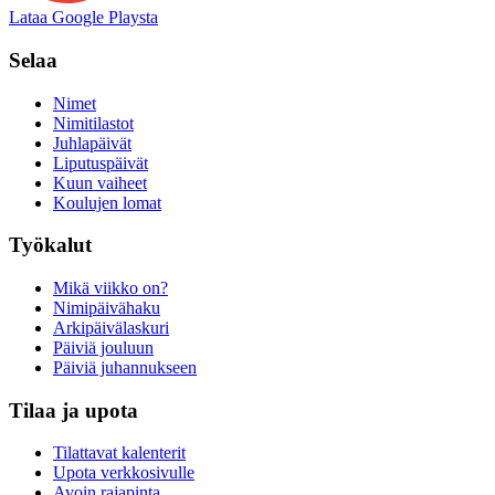
Lataa Google Playsta
Selaa
Nimet
Nimitilastot
Juhlapäivät
Liputuspäivät
Kuun vaiheet
Koulujen lomat
Työkalut
Mikä viikko on?
Nimipäivähaku
Arkipäivälaskuri
Päiviä jouluun
Päiviä juhannukseen
Tilaa ja upota
Tilattavat kalenterit
Upota verkkosivulle
Avoin rajapinta