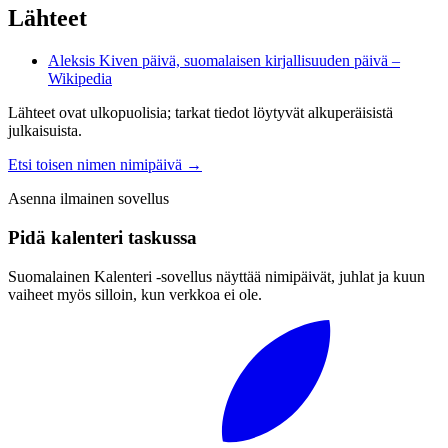
Lähteet
Aleksis Kiven päivä, suomalaisen kirjallisuuden päivä –
Wikipedia
Lähteet ovat ulkopuolisia; tarkat tiedot löytyvät alkuperäisistä
julkaisuista.
Etsi toisen nimen nimipäivä
→
Asenna ilmainen sovellus
Pidä kalenteri taskussa
Suomalainen Kalenteri ‑sovellus näyttää nimipäivät, juhlat ja kuun
vaiheet myös silloin, kun verkkoa ei ole.