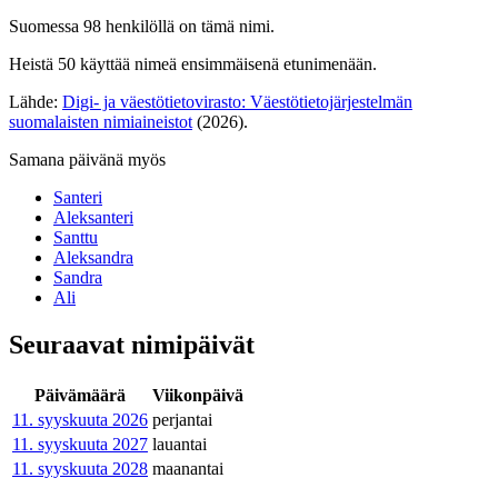
Suomessa 98 henkilöllä on tämä nimi.
Heistä 50 käyttää nimeä ensimmäisenä etunimenään.
Lähde:
Digi- ja väestötietovirasto: Väestötietojärjestelmän
suomalaisten nimiaineistot
(2026).
Samana päivänä myös
Santeri
Aleksanteri
Santtu
Aleksandra
Sandra
Ali
Seuraavat nimipäivät
Päivämäärä
Viikonpäivä
11. syyskuuta
2026
perjantai
11. syyskuuta
2027
lauantai
11. syyskuuta
2028
maanantai