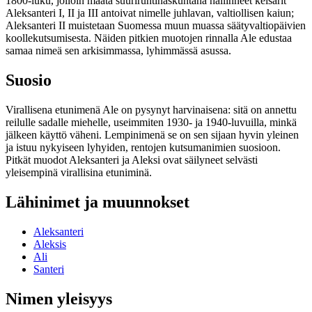
1800-luku, jolloin maata suuriruhtinaskuntana hallinneet keisarit
Aleksanteri I, II ja III antoivat nimelle juhlavan, valtiollisen kaiun;
Aleksanteri II muistetaan Suomessa muun muassa säätyvaltiopäivien
koollekutsumisesta. Näiden pitkien muotojen rinnalla Ale edustaa
samaa nimeä sen arkisimmassa, lyhimmässä asussa.
Suosio
Virallisena etunimenä Ale on pysynyt harvinaisena: sitä on annettu
reilulle sadalle miehelle, useimmiten 1930- ja 1940-luvuilla, minkä
jälkeen käyttö väheni. Lempinimenä se on sen sijaan hyvin yleinen
ja istuu nykyiseen lyhyiden, rentojen kutsumanimien suosioon.
Pitkät muodot Aleksanteri ja Aleksi ovat säilyneet selvästi
yleisempinä virallisina etuniminä.
Lähinimet ja muunnokset
Aleksanteri
Aleksis
Ali
Santeri
Nimen yleisyys