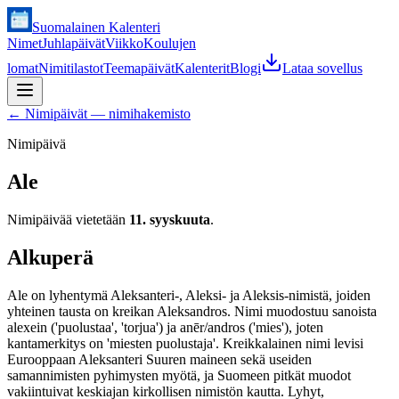
Suomalainen Kalenteri
Nimet
Juhlapäivät
Viikko
Koulujen
lomat
Nimitilastot
Teemapäivät
Kalenterit
Blogi
Lataa sovellus
←
Nimipäivät — nimihakemisto
Nimipäivä
Ale
Nimipäivää vietetään
11. syyskuuta
.
Alkuperä
Ale on lyhentymä Aleksanteri-, Aleksi- ja Aleksis-nimistä, joiden
yhteinen tausta on kreikan Aleksandros. Nimi muodostuu sanoista
alexein ('puolustaa', 'torjua') ja anēr/andros ('mies'), joten
kantamerkitys on 'miesten puolustaja'. Kreikkalainen nimi levisi
Eurooppaan Aleksanteri Suuren maineen sekä useiden
samannimisten pyhimysten myötä, ja Suomeen pitkät muodot
vakiintuivat keskiajan kirkollisen nimistön kautta. Lyhyt,