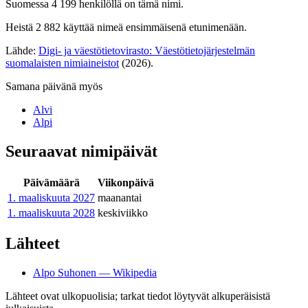
Suomessa 4 199 henkilöllä on tämä nimi.
Heistä 2 882 käyttää nimeä ensimmäisenä etunimenään.
Lähde:
Digi- ja väestötietovirasto: Väestötietojärjestelmän
suomalaisten nimiaineistot
(2026).
Samana päivänä myös
Alvi
Alpi
Seuraavat nimipäivät
Päivämäärä
Viikonpäivä
1. maaliskuuta
2027
maanantai
1. maaliskuuta
2028
keskiviikko
Lähteet
Alpo Suhonen — Wikipedia
Lähteet ovat ulkopuolisia; tarkat tiedot löytyvät alkuperäisistä