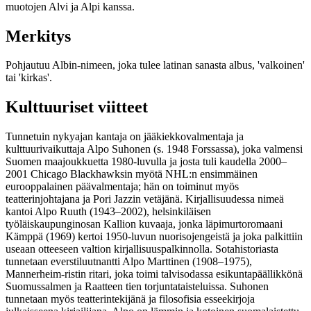
muotojen Alvi ja Alpi kanssa.
Merkitys
Pohjautuu Albin-nimeen, joka tulee latinan sanasta albus, 'valkoinen'
tai 'kirkas'.
Kulttuuriset viitteet
Tunnetuin nykyajan kantaja on jääkiekkovalmentaja ja
kulttuurivaikuttaja Alpo Suhonen (s. 1948 Forssassa), joka valmensi
Suomen maajoukkuetta 1980-luvulla ja josta tuli kaudella 2000–
2001 Chicago Blackhawksin myötä NHL:n ensimmäinen
eurooppalainen päävalmentaja; hän on toiminut myös
teatterinjohtajana ja Pori Jazzin vetäjänä. Kirjallisuudessa nimeä
kantoi Alpo Ruuth (1943–2002), helsinkiläisen
työläiskaupunginosan Kallion kuvaaja, jonka läpimurtoromaani
Kämppä (1969) kertoi 1950-luvun nuorisojengeistä ja joka palkittiin
useaan otteeseen valtion kirjallisuuspalkinnolla. Sotahistoriasta
tunnetaan everstiluutnantti Alpo Marttinen (1908–1975),
Mannerheim-ristin ritari, joka toimi talvisodassa esikuntapäällikkönä
Suomussalmen ja Raatteen tien torjuntataisteluissa. Suhonen
tunnetaan myös teatterintekijänä ja filosofisia esseekirjoja