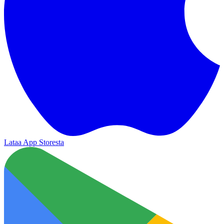
Lataa App Storesta