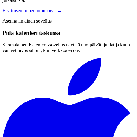
julkaisuista.
Etsi toisen nimen nimipäivä
→
Asenna ilmainen sovellus
Pidä kalenteri taskussa
Suomalainen Kalenteri ‑sovellus näyttää nimipäivät, juhlat ja kuun
vaiheet myös silloin, kun verkkoa ei ole.