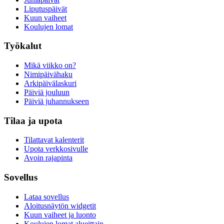
Liputuspäivät
Kuun vaiheet
Koulujen lomat
Työkalut
Mikä viikko on?
Nimipäivähaku
Arkipäivälaskuri
Päiviä jouluun
Päiviä juhannukseen
Tilaa ja upota
Tilattavat kalenterit
Upota verkkosivulle
Avoin rajapinta
Sovellus
Lataa sovellus
Aloitusnäytön widgetit
Kuun vaiheet ja luonto
Koulujen lomat alueittain