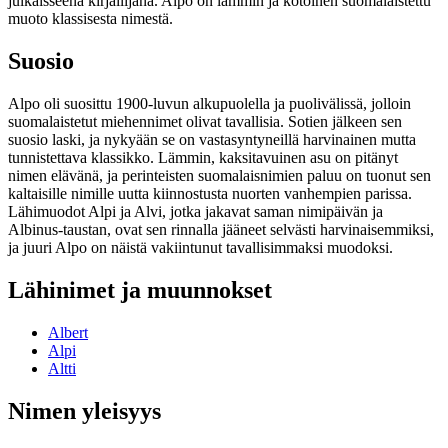
julkaisseena kirjailijana. Alpo on lämmin ja kotoinen suomalaistettu
muoto klassisesta nimestä.
Suosio
Alpo oli suosittu 1900-luvun alkupuolella ja puolivälissä, jolloin
suomalaistetut miehennimet olivat tavallisia. Sotien jälkeen sen
suosio laski, ja nykyään se on vastasyntyneillä harvinainen mutta
tunnistettava klassikko. Lämmin, kaksitavuinen asu on pitänyt
nimen elävänä, ja perinteisten suomalaisnimien paluu on tuonut sen
kaltaisille nimille uutta kiinnostusta nuorten vanhempien parissa.
Lähimuodot Alpi ja Alvi, jotka jakavat saman nimipäivän ja
Albinus-taustan, ovat sen rinnalla jääneet selvästi harvinaisemmiksi,
ja juuri Alpo on näistä vakiintunut tavallisimmaksi muodoksi.
Lähinimet ja muunnokset
Albert
Alpi
Altti
Nimen yleisyys