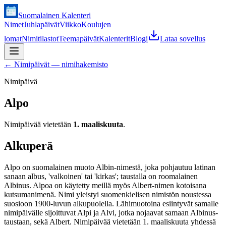
Suomalainen Kalenteri
Nimet
Juhlapäivät
Viikko
Koulujen
lomat
Nimitilastot
Teemapäivät
Kalenterit
Blogi
Lataa sovellus
←
Nimipäivät — nimihakemisto
Nimipäivä
Alpo
Nimipäivää vietetään
1. maaliskuuta
.
Alkuperä
Alpo on suomalainen muoto Albin-nimestä, joka pohjautuu latinan
sanaan albus, 'valkoinen' tai 'kirkas'; taustalla on roomalainen
Albinus. Alpoa on käytetty meillä myös Albert-nimen kotoisana
kutsumanimenä. Nimi yleistyi suomenkielisen nimistön noustessa
suosioon 1900-luvun alkupuolella. Lähimuotoina esiintyvät samalle
nimipäivälle sijoittuvat Alpi ja Alvi, jotka nojaavat samaan Albinus-
taustaan, sekä Albert. Nimipäivää vietetään 1. maaliskuuta yhdessä