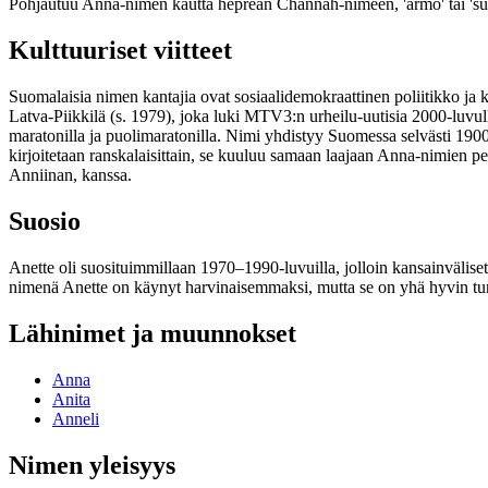
Pohjautuu Anna-nimen kautta heprean Channah-nimeen, 'armo' tai 'suos
Kulttuuriset viitteet
Suomalaisia nimen kantajia ovat sosiaalidemokraattinen poliitikko ja ka
Latva-Piikkilä (s. 1979), joka luki MTV3:n urheilu-uutisia 2000-luvu
maratonilla ja puolimaratonilla. Nimi yhdistyy Suomessa selvästi 1900
kirjoitetaan ranskalaisittain, se kuuluu samaan laajaan Anna-nimien
Anniinan, kanssa.
Suosio
Anette oli suosituimmillaan 1970–1990-luvuilla, jolloin kansainvälise
nimenä Anette on käynyt harvinaisemmaksi, mutta se on yhä hyvin tunn
Lähinimet ja muunnokset
Anna
Anita
Anneli
Nimen yleisyys