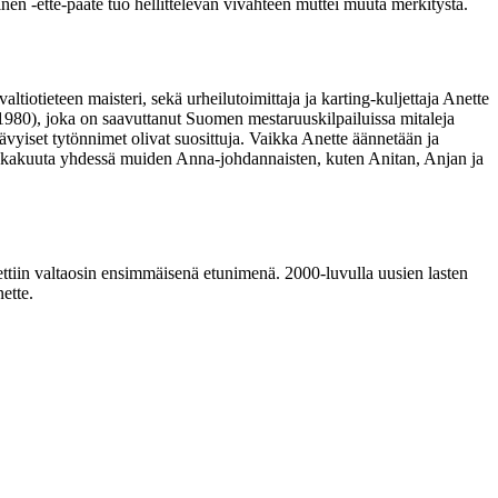
n -ette-pääte tuo hellittelevän vivahteen muttei muuta merkitystä.
tiotieteen maisteri, sekä urheilutoimittaja ja karting-kuljettaja Anette
 1980), joka on saavuttanut Suomen mestaruuskilpailuissa mitaleja
vyiset tytönnimet olivat suosittuja. Vaikka Anette äännetään ja
 lokakuuta yhdessä muiden Anna-johdannaisten, kuten Anitan, Anjan ja
ettiin valtaosin ensimmäisenä etunimenä. 2000-luvulla uusien lasten
ette.