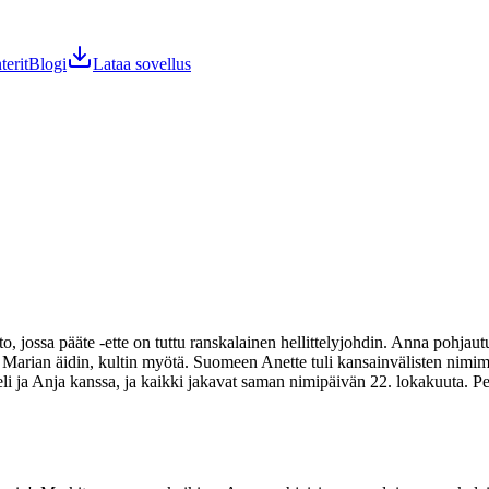
terit
Blogi
Lataa sovellus
, jossa pääte -ette on tuttu ranskalainen hellittelyjohdin. Anna pohja
t Marian äidin, kultin myötä. Suomeen Anette tuli kansainvälisten nimi
 ja Anja kanssa, ja kaikki jakavat saman nimipäivän 22. lokakuuta. P