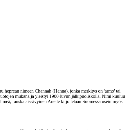
utuu heprean nimeen Channah (Hanna), jonka merkitys on 'armo' tai
muotojen mukana ja yleistyi 1900-luvun jälkipuoliskolla. Nimi kuuluu
ehmeä, ranskalaissävyinen Anette kirjoitetaan Suomessa usein myös