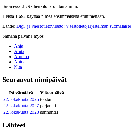
Suomessa 3 797 henkilöllä on tämä nimi.
Heistä 1 692 käyttää nimeä ensimmäisenä etunimenään.
Lähde:
Digi- ja väestötietovirasto: Väestötietojärjestelmän suomalaist
Samana päivänä myös
Anja
Anita
Anniina
Anitta
Nita
Seuraavat nimipäivät
Päivämäärä
Viikonpäivä
22. lokakuuta
2026
torstai
22. lokakuuta
2027
perjantai
22. lokakuuta
2028
sunnuntai
Lähteet