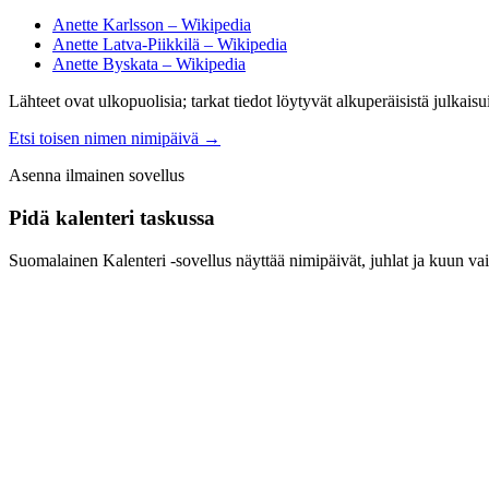
Anette Karlsson – Wikipedia
Anette Latva-Piikkilä – Wikipedia
Anette Byskata – Wikipedia
Lähteet ovat ulkopuolisia; tarkat tiedot löytyvät alkuperäisistä julkaisui
Etsi toisen nimen nimipäivä
→
Asenna ilmainen sovellus
Pidä kalenteri taskussa
Suomalainen Kalenteri ‑sovellus näyttää nimipäivät, juhlat ja kuun vai