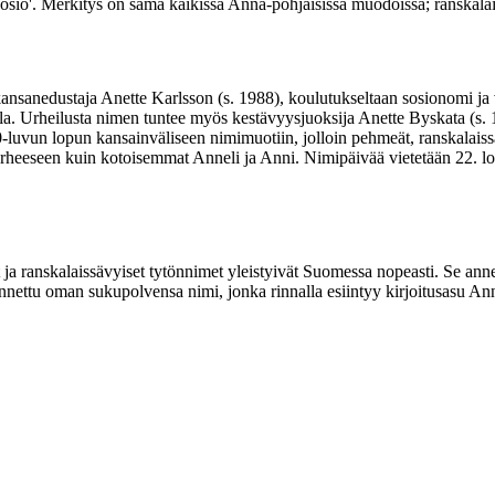
io'. Merkitys on sama kaikissa Anna-pohjaisissa muodoissa; ranskalaine
nsanedustaja Anette Karlsson (s. 1988), koulutukseltaan sosionomi ja val
lla. Urheilusta nimen tuntee myös kestävyysjuoksija Anette Byskata (s.
-luvun lopun kansainväliseen nimimuotiin, jolloin pehmeät, ranskalaissä
 perheeseen kuin kotoisemmat Anneli ja Anni. Nimipäivää vietetään 22.
t ja ranskalaissävyiset tytönnimet yleistyivät Suomessa nopeasti. Se ann
ettu oman sukupolvensa nimi, jonka rinnalla esiintyy kirjoitusasu Ann