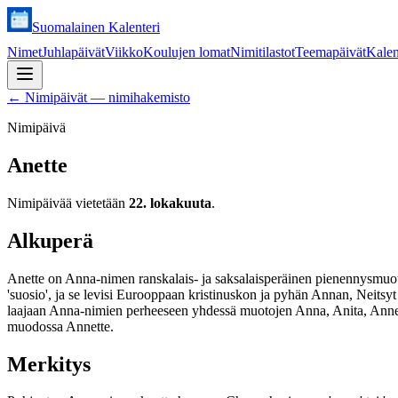
Suomalainen Kalenteri
Nimet
Juhlapäivät
Viikko
Koulujen lomat
Nimitilastot
Teemapäivät
Kalen
←
Nimipäivät — nimihakemisto
Nimipäivä
Anette
Nimipäivää vietetään
22. lokakuuta
.
Alkuperä
Anette on Anna-nimen ranskalais- ja saksalaisperäinen pienennysmuoto
'suosio', ja se levisi Eurooppaan kristinuskon ja pyhän Annan, Neitsy
laajaan Anna-nimien perheeseen yhdessä muotojen Anna, Anita, Anneli
muodossa Annette.
Merkitys