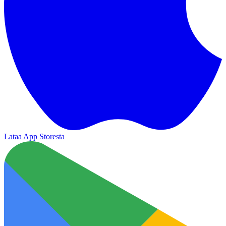
Lataa App Storesta