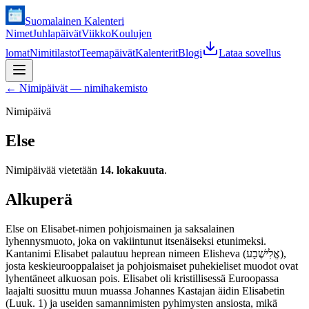
Suomalainen Kalenteri
Nimet
Juhlapäivät
Viikko
Koulujen
lomat
Nimitilastot
Teemapäivät
Kalenterit
Blogi
Lataa sovellus
←
Nimipäivät — nimihakemisto
Nimipäivä
Else
Nimipäivää vietetään
14. lokakuuta
.
Alkuperä
Else on Elisabet-nimen pohjoismainen ja saksalainen
lyhennysmuoto, joka on vakiintunut itsenäiseksi etunimeksi.
Kantanimi Elisabet palautuu heprean nimeen Elisheva (אֱלִישֶׁבַע),
josta keskieurooppalaiset ja pohjoismaiset puhekieliset muodot ovat
lyhentäneet alkuosan pois. Elisabet oli kristillisessä Euroopassa
laajalti suosittu muun muassa Johannes Kastajan äidin Elisabetin
(Luuk. 1) ja useiden samannimisten pyhimysten ansiosta, mikä