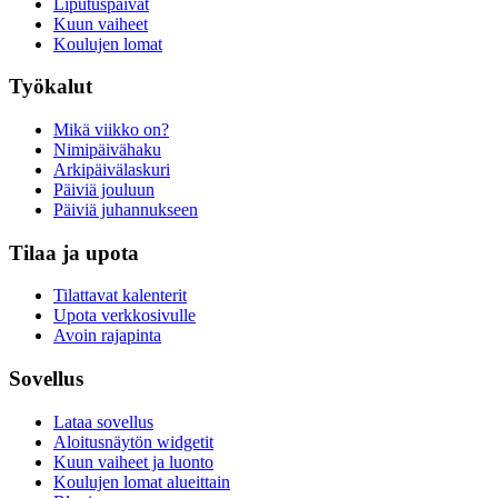
Liputuspäivät
Kuun vaiheet
Koulujen lomat
Työkalut
Mikä viikko on?
Nimipäivähaku
Arkipäivälaskuri
Päiviä jouluun
Päiviä juhannukseen
Tilaa ja upota
Tilattavat kalenterit
Upota verkkosivulle
Avoin rajapinta
Sovellus
Lataa sovellus
Aloitusnäytön widgetit
Kuun vaiheet ja luonto
Koulujen lomat alueittain