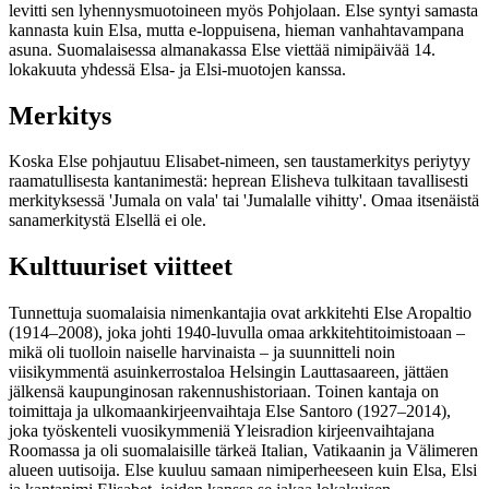
levitti sen lyhennysmuotoineen myös Pohjolaan. Else syntyi samasta
kannasta kuin Elsa, mutta e-loppuisena, hieman vanhahtavampana
asuna. Suomalaisessa almanakassa Else viettää nimipäivää 14.
lokakuuta yhdessä Elsa- ja Elsi-muotojen kanssa.
Merkitys
Koska Else pohjautuu Elisabet-nimeen, sen taustamerkitys periytyy
raamatullisesta kantanimestä: heprean Elisheva tulkitaan tavallisesti
merkityksessä 'Jumala on vala' tai 'Jumalalle vihitty'. Omaa itsenäistä
sanamerkitystä Elsellä ei ole.
Kulttuuriset viitteet
Tunnettuja suomalaisia nimenkantajia ovat arkkitehti Else Aropaltio
(1914–2008), joka johti 1940-luvulla omaa arkkitehtitoimistoaan –
mikä oli tuolloin naiselle harvinaista – ja suunnitteli noin
viisikymmentä asuinkerrostaloa Helsingin Lauttasaareen, jättäen
jälkensä kaupunginosan rakennushistoriaan. Toinen kantaja on
toimittaja ja ulkomaankirjeenvaihtaja Else Santoro (1927–2014),
joka työskenteli vuosikymmeniä Yleisradion kirjeenvaihtajana
Roomassa ja oli suomalaisille tärkeä Italian, Vatikaanin ja Välimeren
alueen uutisoija. Else kuuluu samaan nimiperheeseen kuin Elsa, Elsi