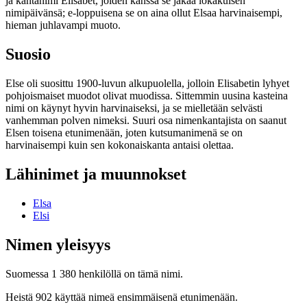
ja kantanimi Elisabet, joiden kanssa se jakaa lokakuisen
nimipäivänsä; e-loppuisena se on aina ollut Elsaa harvinaisempi,
hieman juhlavampi muoto.
Suosio
Else oli suosittu 1900-luvun alkupuolella, jolloin Elisabetin lyhyet
pohjoismaiset muodot olivat muodissa. Sittemmin uusina kasteina
nimi on käynyt hyvin harvinaiseksi, ja se mielletään selvästi
vanhemman polven nimeksi. Suuri osa nimenkantajista on saanut
Elsen toisena etunimenään, joten kutsumanimenä se on
harvinaisempi kuin sen kokonaiskanta antaisi olettaa.
Lähinimet ja muunnokset
Elsa
Elsi
Nimen yleisyys
Suomessa 1 380 henkilöllä on tämä nimi.
Heistä 902 käyttää nimeä ensimmäisenä etunimenään.