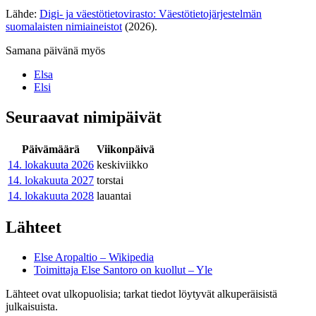
Lähde:
Digi- ja väestötietovirasto: Väestötietojärjestelmän
suomalaisten nimiaineistot
(2026).
Samana päivänä myös
Elsa
Elsi
Seuraavat nimipäivät
Päivämäärä
Viikonpäivä
14. lokakuuta
2026
keskiviikko
14. lokakuuta
2027
torstai
14. lokakuuta
2028
lauantai
Lähteet
Else Aropaltio – Wikipedia
Toimittaja Else Santoro on kuollut – Yle
Lähteet ovat ulkopuolisia; tarkat tiedot löytyvät alkuperäisistä
julkaisuista.