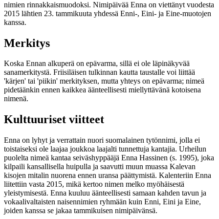
nimien rinnakkaismuodoksi. Nimipäivää Enna on viettänyt vuodesta
2015 lähtien 23. tammikuuta yhdessä Enni-, Eini- ja Eine-muotojen
kanssa.
Merkitys
Koska Ennan alkuperä on epävarma, sillä ei ole läpinäkyvää
sanamerkitystä. Friisiläisen tulkinnan kautta taustalle voi liittää
'kärjen' tai 'piikin' merkityksen, mutta yhteys on epävarma; nimeä
pidetäänkin ennen kaikkea äänteellisesti miellyttävänä kotoisena
nimenä.
Kulttuuriset viitteet
Enna on lyhyt ja verrattain nuori suomalainen tytönnimi, jolla ei
toistaiseksi ole laajaa joukkoa laajalti tunnettuja kantajia. Urheilun
puolelta nimeä kantaa seiväshyppääjä Enna Hassinen (s. 1995), joka
kilpaili kansallisella huipulla ja saavutti muun muassa Kalevan
kisojen mitalin nuorena ennen uransa päättymistä. Kalenteriin Enna
liitettiin vasta 2015, mikä kertoo nimen melko myöhäisestä
yleistymisestä. Enna kuuluu äänteellisesti samaan kahden tavun ja
vokaalivaltaisten naisennimien ryhmään kuin Enni, Eini ja Eine,
joiden kanssa se jakaa tammikuisen nimipäivänsä.