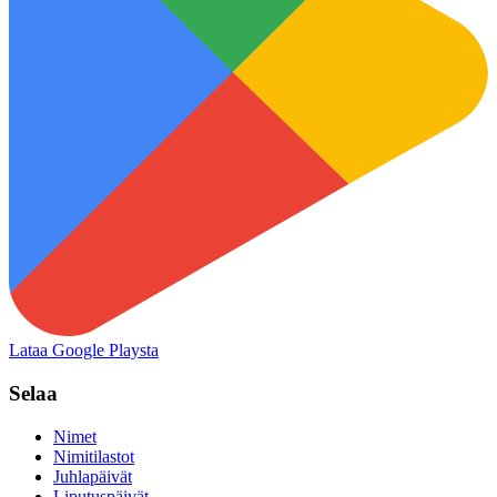
Lataa Google Playsta
Selaa
Nimet
Nimitilastot
Juhlapäivät
Liputuspäivät