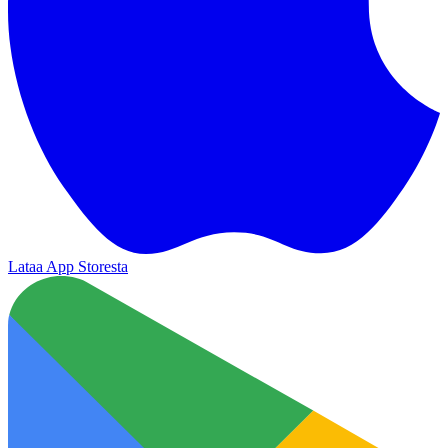
Lataa App Storesta