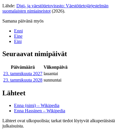
Lähde:
Digi- ja väestötietovirasto: Väestötietojärjestelmän
suomalaisten nimiaineistot
(2026).
Samana päivänä myös
Enni
Eine
Eini
Seuraavat nimipäivät
Päivämäärä
Viikonpäivä
23. tammikuuta
2027
lauantai
23. tammikuuta
2028
sunnuntai
Lähteet
Enna (nimi) – Wikipedia
Enna Hassinen – Wikipedia
Lähteet ovat ulkopuolisia; tarkat tiedot löytyvät alkuperäisistä
julkaisuista.