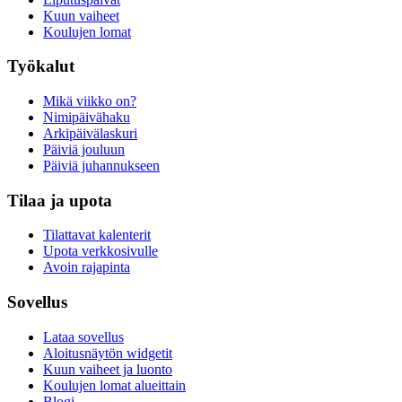
Kuun vaiheet
Koulujen lomat
Työkalut
Mikä viikko on?
Nimipäivähaku
Arkipäivälaskuri
Päiviä jouluun
Päiviä juhannukseen
Tilaa ja upota
Tilattavat kalenterit
Upota verkkosivulle
Avoin rajapinta
Sovellus
Lataa sovellus
Aloitusnäytön widgetit
Kuun vaiheet ja luonto
Koulujen lomat alueittain
Blogi