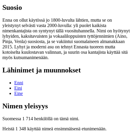
Suosio
Enna on ollut käytössä jo 1800-luvulta lähtien, mutta se on
yleistynyt selvästi vasta 2000-luvulla: yli puolet kaikista
nimenkantajista on syntynyt tällä vuosituhannella. Nimi on hyötynyt
lyhyiden, kaksitavuisten ja vokaaliloppuisten tyttöjennimien (Aino,
Pinja, Venla) suosiosta, ja se vakiintui suomalaiseen almanakkaan
2015. Lyhyt ja moderni asu on tehnyt Ennasta tuoreen mutta
kotoiselta kuulostavan valinnan, ja suurin osa kantajista käyttää sitä
myös kutsumanimenään.
Lähinimet ja muunnokset
Enni
Eini
Eine
Nimen yleisyys
Suomessa 1 714 henkilöllä on tämä nimi.
Heistä 1 348 käyttää nimeä ensimmäisenä etunimenään.