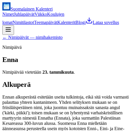
Suomalainen Kalenteri
Nimet
Juhlapäivät
Viikko
Koulujen
lomat
Nimitilastot
Teemapäivät
Kalenterit
Blogi
Lataa sovellus
←
Nimipäivät — nimihakemisto
Nimipäivä
Enna
Nimipäivää vietetään
23. tammikuuta
.
Alkuperä
Ennan alkuperästä esitetään useita tulkintoja, eikä sitä voida varmasti
palauttaa yhteen kantanimeen. Yhden selityksen mukaan se on
friisiläisperäinen nimi, joka juontuu muinaissaksin sanasta angul
('kärki, piikki'); toisen mukaan se on lyhentymä varhaiskristillisen
marttyyrin nimestä Ennatha (Ennata), joka surmattiin Palestiinan
Kesareassa 300-luvun alussa. Suomessa Enna mielletään
äänneasunsa perusteella usein myös kotoisten Enni-, Eini- ja Eine-