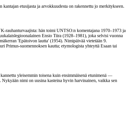
en kantajan etusijasta ja arvokkuudesta on rakennettu jo merkitykseen.
ä YK-rauhanturvaajista: hän toimi UNTSO:n komentajana 1970–1973 ja
ukalaislegioonalainen Ensio Tiira (1928–1981), joka selvisi vuonna
mäkerran 'Epätoivon lautta' (1954). Nimipäivää vietetään 9.
juuri Primus-suomennoksen kautta; etymologista yhteyttä Esaan tai
aina kannettu yleisemmin toisena kuin ensimmäisenä etunimenä —
ssa. Nykyään nimi on uusina kasteina hyvin harvinainen, vaikka sen