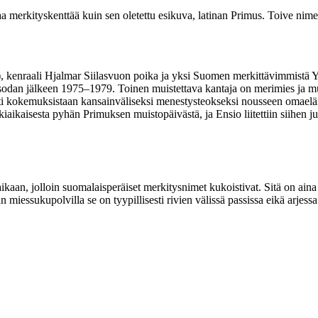
aa merkityskenttää kuin sen oletettu esikuva, latinan Primus. Toive nim
), kenraali Hjalmar Siilasvuon poika ja yksi Suomen merkittävimmist
odan jälkeen 1975–1979. Toinen muistettava kantaja on merimies ja mu
oitti kokemuksistaan kansainväliseksi menestysteokseksi nousseen omaelä
aikaisesta pyhän Primuksen muistopäivästä, ja Ensio liitettiin siihen 
 aikaan, jolloin suomalaisperäiset merkitysnimet kukoistivat. Sitä on 
 miessukupolvilla se on tyypillisesti rivien välissä passissa eikä arje