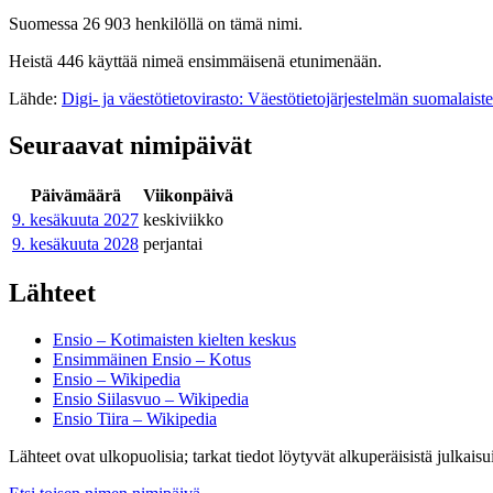
Suomessa 26 903 henkilöllä on tämä nimi.
Heistä 446 käyttää nimeä ensimmäisenä etunimenään.
Lähde:
Digi- ja väestötietovirasto: Väestötietojärjestelmän suomalaist
Seuraavat nimipäivät
Päivämäärä
Viikonpäivä
9. kesäkuuta
2027
keskiviikko
9. kesäkuuta
2028
perjantai
Lähteet
Ensio – Kotimaisten kielten keskus
Ensimmäinen Ensio – Kotus
Ensio – Wikipedia
Ensio Siilasvuo – Wikipedia
Ensio Tiira – Wikipedia
Lähteet ovat ulkopuolisia; tarkat tiedot löytyvät alkuperäisistä julkaisui