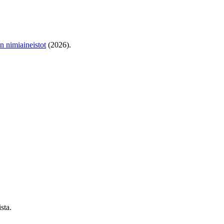
en nimiaineistot
(2026).
sta.