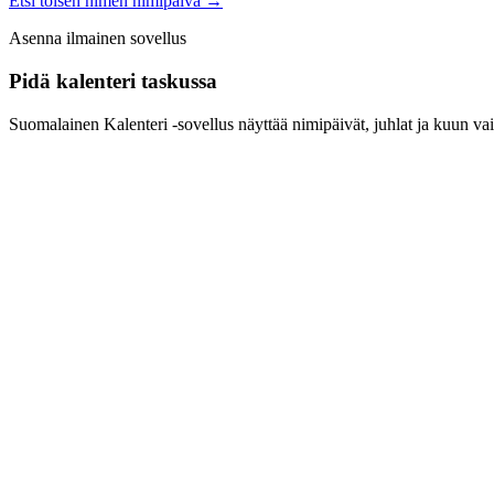
Etsi toisen nimen nimipäivä
→
Asenna ilmainen sovellus
Pidä kalenteri taskussa
Suomalainen Kalenteri ‑sovellus näyttää nimipäivät, juhlat ja kuun vai