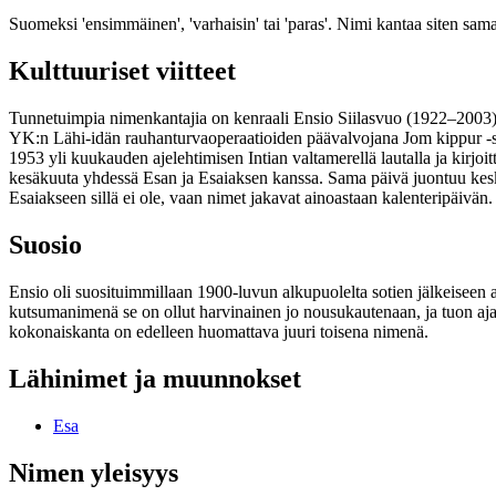
Suomeksi 'ensimmäinen', 'varhaisin' tai 'paras'. Nimi kantaa siten sam
Kulttuuriset viitteet
Tunnetuimpia nimenkantajia on kenraali Ensio Siilasvuo (1922–2003
YK:n Lähi-idän rauhanturvaoperaatioiden päävalvojana Jom kippur -s
1953 yli kuukauden ajelehtimisen Intian valtamerellä lautalla ja kirj
kesäkuuta yhdessä Esan ja Esaiaksen kanssa. Sama päivä juontuu keski
Esaiakseen sillä ei ole, vaan nimet jakavat ainoastaan kalenteripäivän.
Suosio
Ensio oli suosituimmillaan 1900-luvun alkupuolelta sotien jälkeiseen
kutsumanimenä se on ollut harvinainen jo nousukautenaan, ja tuon ajan
kokonaiskanta on edelleen huomattava juuri toisena nimenä.
Lähinimet ja muunnokset
Esa
Nimen yleisyys