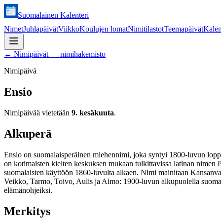
Suomalainen Kalenteri
Nimet
Juhlapäivät
Viikko
Koulujen lomat
Nimitilastot
Teemapäivät
Kalen
←
Nimipäivät — nimihakemisto
Nimipäivä
Ensio
Nimipäivää vietetään
9. kesäkuuta
.
Alkuperä
Ensio on suomalaisperäinen miehennimi, joka syntyi 1800-luvun loppup
on kotimaisten kielten keskuksen mukaan tulkittavissa latinan nimen Pr
suomalaisten käyttöön 1860-luvulta alkaen. Nimi mainitaan Kansanval
Veikko, Tarmo, Toivo, Aulis ja Aimo: 1900-luvun alkupuolella suomalais
elämänohjeiksi.
Merkitys