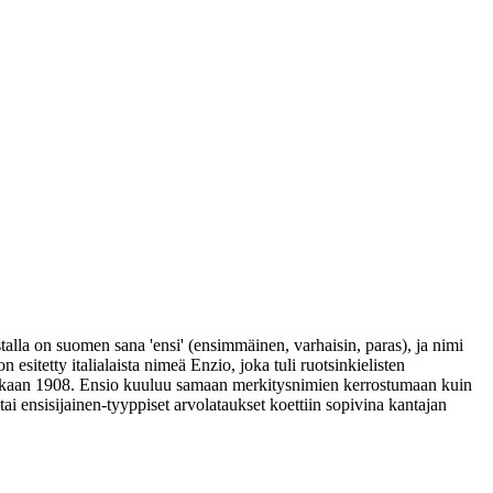
lla on suomen sana 'ensi' (ensimmäinen, varhaisin, paras), ja nimi
itetty italialaista nimeä Enzio, joka tuli ruotsinkielisten
nakkaan 1908. Ensio kuuluu samaan merkitysnimien kerrostumaan kuin
ai ensisijainen-tyyppiset arvolataukset koettiin sopivina kantajan