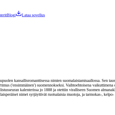
terit
Blogi
Lataa sovellus
uolen kansallisromanttisessa nimien suomalaistamisaallossa. Sen tausta
imus ('ensimmäinen') suomennokseksi. Vaihtoehtoisena vaikuttimena on es
istusseuran kalenterissa jo 1888 ja otettiin viralliseen Suomen alma
peräiset nimet syrjäyttivät ruotsalaisia muotoja, ja tarmokas-, kelpo- t