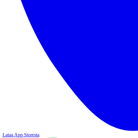
Lataa App Storesta