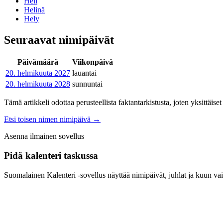
Heli
Helinä
Hely
Seuraavat nimipäivät
Päivämäärä
Viikonpäivä
20. helmikuuta
2027
lauantai
20. helmikuuta
2028
sunnuntai
Tämä artikkeli odottaa perusteellista faktantarkistusta, joten yksittäise
Etsi toisen nimen nimipäivä
→
Asenna ilmainen sovellus
Pidä kalenteri taskussa
Suomalainen Kalenteri ‑sovellus näyttää nimipäivät, juhlat ja kuun vai