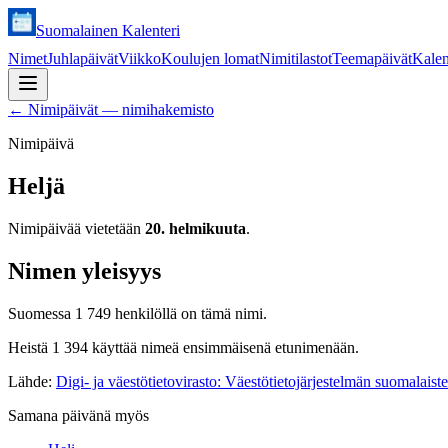
Suomalainen Kalenteri
Nimet
Juhlapäivät
Viikko
Koulujen lomat
Nimitilastot
Teemapäivät
Kalen
←
Nimipäivät — nimihakemisto
Nimipäivä
Heljä
Nimipäivää vietetään
20. helmikuuta
.
Nimen yleisyys
Suomessa 1 749 henkilöllä on tämä nimi.
Heistä 1 394 käyttää nimeä ensimmäisenä etunimenään.
Lähde:
Digi- ja väestötietovirasto: Väestötietojärjestelmän suomalaist
Samana päivänä myös