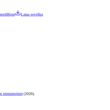
terit
Blogi
Lataa sovellus
en nimiaineistot
(2026).