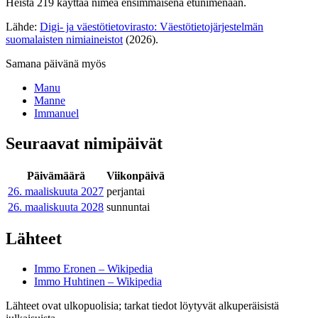
Heistä 219 käyttää nimeä ensimmäisenä etunimenään.
Lähde:
Digi- ja väestötietovirasto: Väestötietojärjestelmän
suomalaisten nimiaineistot
(2026).
Samana päivänä myös
Manu
Manne
Immanuel
Seuraavat nimipäivät
Päivämäärä
Viikonpäivä
26. maaliskuuta
2027
perjantai
26. maaliskuuta
2028
sunnuntai
Lähteet
Immo Eronen – Wikipedia
Immo Huhtinen – Wikipedia
Lähteet ovat ulkopuolisia; tarkat tiedot löytyvät alkuperäisistä