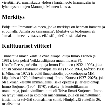
vietetään 26. maaliskuuta yhdessä kantamuoto Immanuelin ja
lyhennysmuotojen Manun ja Mannen kanssa.
Merkitys
Pohjautuu Immanuel-nimeen, jonka merkitys on heprean immānū ja
ēl pohjalta 'Jumala on kanssamme'. Merkitys on teoforinen eli
Jumalan nimeen viittaava, eikä sitä pidetä kiistanalaisena.
Kulttuuriset viitteet
Tunnettuja nimen kantajia ovat jalkapalloilija Immo Eronen (s.
1981), joka pelasi Veikkausliigassa muun muassa FC
KooTeePeessä, urheiluampuja Immo Huhtinen (1932–1998), joka
edusti Suomea kolmissa olympialaisissa (Tokio 1964, México 1968
ja München 1972) ja voitti ilmapistoolin joukkuehopeaa MM-
kilpailuissa 1970, hiihtovalmentaja Immo Kuutsa (1937–2025), joka
oli alkuaan kastettu Immanueliksi, sekä opettaja ja järjestöjohtaja
Immo Sorjonen (1904–1970), retkeily- ja kuntoliikunnan
uranuurtaja, jonka virallinen nimi oli Toivo Ilmari Sorjonen. Immo
on lyhyt, jämäkkä ja kotoinen miehennimi, jolla on raamatullinen
tausta mutta selvästi suomalainen sointi. Nimipäivää vietetään 26.
maaliskuuta.