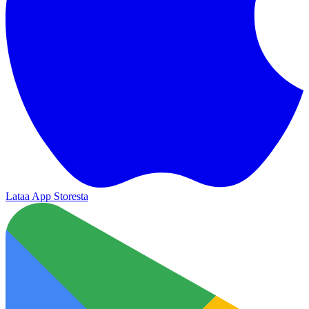
Lataa App Storesta