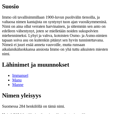
Suosio
Immo oli tavallisimmillaan 1900-luvun puolivälin tienoilla, ja
valtaosa nimen kantajista on syntynyt tuon ajan vuosikymmeninä.
Nimi on aina ollut verraten harvinainen, ja sittemmin sen anto on
edelleen vähentynyt, joten se mielletään noiden sukupolvien
miehennimeksi. Lyhyt ja vahva, kotoisten Osmo- ja Asmo-nimien
tapaan soiva asu on kuitenkin pitänyt sen hyvin tunnistettavana.
Nimeä ei juuri enää anneta vauvoille, mutta runsaan
aikalaisikäluokkansa ansiosta Immo on yhä tuttu aikuisten miesten
nimi.
Lähinimet ja muunnokset
Immanuel
Manu
Manne
Nimen yleisyys
Suomessa 284 henkilöllä on tämä nimi.