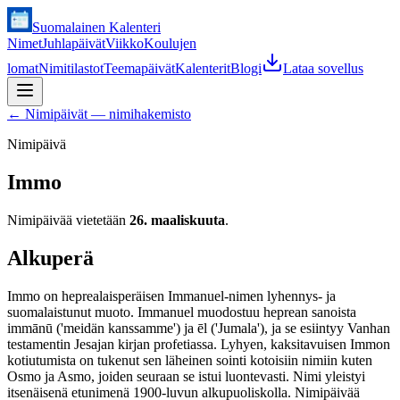
Suomalainen Kalenteri
Nimet
Juhlapäivät
Viikko
Koulujen
lomat
Nimitilastot
Teemapäivät
Kalenterit
Blogi
Lataa sovellus
←
Nimipäivät — nimihakemisto
Nimipäivä
Immo
Nimipäivää vietetään
26. maaliskuuta
.
Alkuperä
Immo on heprealaisperäisen Immanuel-nimen lyhennys- ja
suomalaistunut muoto. Immanuel muodostuu heprean sanoista
immānū ('meidän kanssamme') ja ēl ('Jumala'), ja se esiintyy Vanhan
testamentin Jesajan kirjan profetiassa. Lyhyen, kaksitavuisen Immon
kotiutumista on tukenut sen läheinen sointi kotoisiin nimiin kuten
Osmo ja Asmo, joiden seuraan se istui luontevasti. Nimi yleistyi
itsenäisenä etunimenä 1900-luvun alkupuoliskolla. Nimipäivää