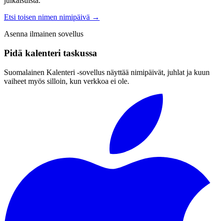
julkaisuista.
Etsi toisen nimen nimipäivä
→
Asenna ilmainen sovellus
Pidä kalenteri taskussa
Suomalainen Kalenteri ‑sovellus näyttää nimipäivät, juhlat ja kuun
vaiheet myös silloin, kun verkkoa ei ole.