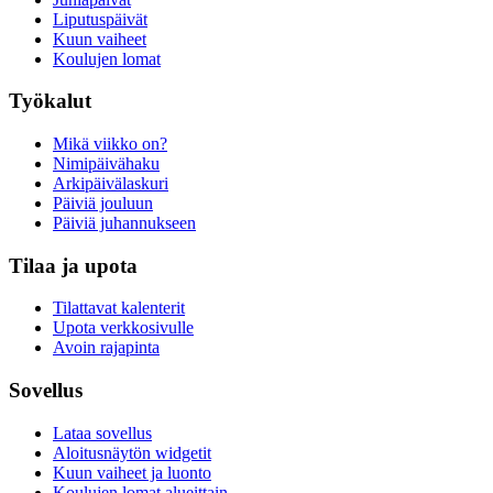
Liputuspäivät
Kuun vaiheet
Koulujen lomat
Työkalut
Mikä viikko on?
Nimipäivähaku
Arkipäivälaskuri
Päiviä jouluun
Päiviä juhannukseen
Tilaa ja upota
Tilattavat kalenterit
Upota verkkosivulle
Avoin rajapinta
Sovellus
Lataa sovellus
Aloitusnäytön widgetit
Kuun vaiheet ja luonto
Koulujen lomat alueittain