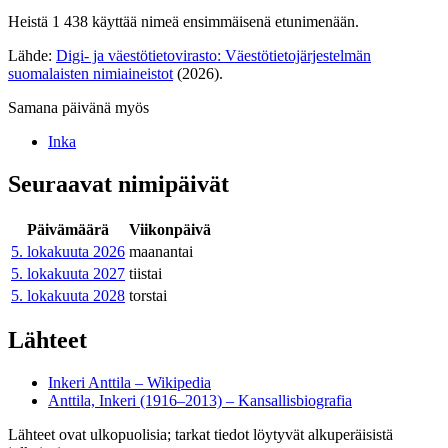
Heistä 1 438 käyttää nimeä ensimmäisenä etunimenään.
Lähde:
Digi- ja väestötietovirasto: Väestötietojärjestelmän
suomalaisten nimiaineistot
(2026).
Samana päivänä myös
Inka
Seuraavat nimipäivät
Päivämäärä
Viikonpäivä
5. lokakuuta
2026
maanantai
5. lokakuuta
2027
tiistai
5. lokakuuta
2028
torstai
Lähteet
Inkeri Anttila – Wikipedia
Anttila, Inkeri (1916–2013) – Kansallisbiografia
Lähteet ovat ulkopuolisia; tarkat tiedot löytyvät alkuperäisistä