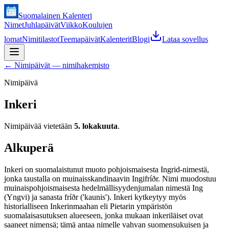
Suomalainen Kalenteri
Nimet
Juhlapäivät
Viikko
Koulujen
lomat
Nimitilastot
Teemapäivät
Kalenterit
Blogi
Lataa sovellus
←
Nimipäivät — nimihakemisto
Nimipäivä
Inkeri
Nimipäivää vietetään
5. lokakuuta
.
Alkuperä
Inkeri on suomalaistunut muoto pohjoismaisesta Ingrid-nimestä,
jonka taustalla on muinaisskandinaavin Ingifríðr. Nimi muodostuu
muinaispohjoismaisesta hedelmällisyydenjumalan nimestä Ing
(Yngvi) ja sanasta fríðr ('kaunis'). Inkeri kytkeytyy myös
historialliseen Inkerinmaahan eli Pietarin ympäristön
suomalaisasutuksen alueeseen, jonka mukaan inkeriläiset ovat
saaneet nimensä; tämä antaa nimelle vahvan suomensukuisen ja