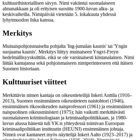
kulttuurihistoriallisen sävyn. Nimi vakiintui suomalaiseen
almanakkaan ja oli erityisen suosittu 1900-luvun alku- ja
keskivaiheilla. Nimipäivää vietetään 5. lokakuuta yhdessä
lyhytmuodon Inka kanssa.
Merkitys
Muinaispohjoismaiselta pohjalta 'Ing-jumalan kaunis' tai 'Yngin
suojaama kaunis'. Merkitys liittyy muinaiseen Yngvi-Freyn
hedelmällisyyskulttiin, eikä se ole varsinaisesti kiistanalainen. Nimi
liittää kantajansa sekä pohjoismaiseen nimiperinteeseen että itäisen
Suomen historiaan.
Kulttuuriset viitteet
Merkittävin nimen kantaja on oikeustieteilijä Inkeri Anttila (1916–
2013), Suomen ensimmäinen oikeustieteen naistohtori (1946),
ensimmäinen rikosoikeuden naisprofessori (1961) ja ensimmäinen
naispuolinen oikeusministeri (1975); hän vaikutti merkittävästi
suomalaiseen kriminologiaan ja kriminaalipolitiikkaan, ja 1980-
luvun alussa hänestä tuli YK:n yhteydessä toimivan Euroopan
kriminaalipolitiikan instituutin (HEUNI) ensimmäinen johtaja.
Nimeä ovat kantaneet myös näyttelijä Inkeri Aalto (1923–2017) ja