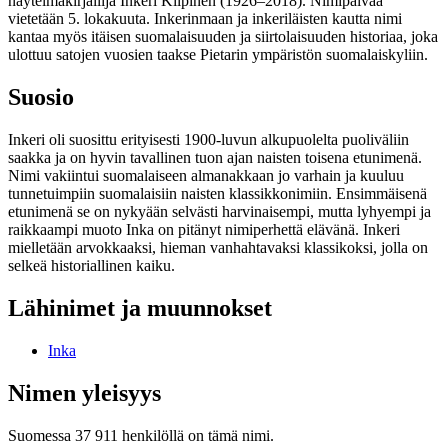
näytelmäkirjailija Inkeri Kilpinen (1926–2018). Nimipäivää
vietetään 5. lokakuuta. Inkerinmaan ja inkeriläisten kautta nimi
kantaa myös itäisen suomalaisuuden ja siirtolaisuuden historiaa, joka
ulottuu satojen vuosien taakse Pietarin ympäristön suomalaiskyliin.
Suosio
Inkeri oli suosittu erityisesti 1900-luvun alkupuolelta puoliväliin
saakka ja on hyvin tavallinen tuon ajan naisten toisena etunimenä.
Nimi vakiintui suomalaiseen almanakkaan jo varhain ja kuuluu
tunnetuimpiin suomalaisiin naisten klassikkonimiin. Ensimmäisenä
etunimenä se on nykyään selvästi harvinaisempi, mutta lyhyempi ja
raikkaampi muoto Inka on pitänyt nimiperhettä elävänä. Inkeri
mielletään arvokkaaksi, hieman vanhahtavaksi klassikoksi, jolla on
selkeä historiallinen kaiku.
Lähinimet ja muunnokset
Inka
Nimen yleisyys
Suomessa 37 911 henkilöllä on tämä nimi.