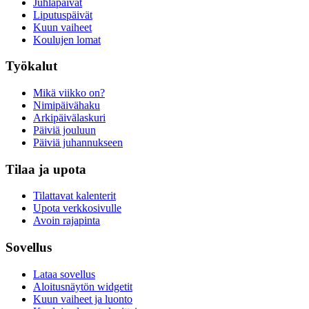
Juhlapäivät
Liputuspäivät
Kuun vaiheet
Koulujen lomat
Työkalut
Mikä viikko on?
Nimipäivähaku
Arkipäivälaskuri
Päiviä jouluun
Päiviä juhannukseen
Tilaa ja upota
Tilattavat kalenterit
Upota verkkosivulle
Avoin rajapinta
Sovellus
Lataa sovellus
Aloitusnäytön widgetit
Kuun vaiheet ja luonto