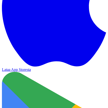
Lataa App Storesta