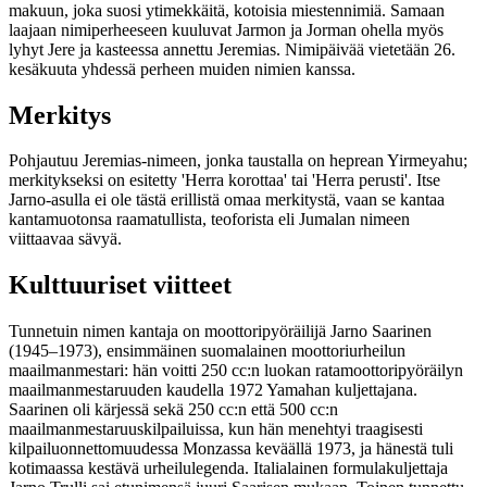
makuun, joka suosi ytimekkäitä, kotoisia miestennimiä. Samaan
laajaan nimiperheeseen kuuluvat Jarmon ja Jorman ohella myös
lyhyt Jere ja kasteessa annettu Jeremias. Nimipäivää vietetään 26.
kesäkuuta yhdessä perheen muiden nimien kanssa.
Merkitys
Pohjautuu Jeremias-nimeen, jonka taustalla on heprean Yirmeyahu;
merkitykseksi on esitetty 'Herra korottaa' tai 'Herra perusti'. Itse
Jarno-asulla ei ole tästä erillistä omaa merkitystä, vaan se kantaa
kantamuotonsa raamatullista, teoforista eli Jumalan nimeen
viittaavaa sävyä.
Kulttuuriset viitteet
Tunnetuin nimen kantaja on moottoripyöräilijä Jarno Saarinen
(1945–1973), ensimmäinen suomalainen moottoriurheilun
maailmanmestari: hän voitti 250 cc:n luokan ratamoottoripyöräilyn
maailmanmestaruuden kaudella 1972 Yamahan kuljettajana.
Saarinen oli kärjessä sekä 250 cc:n että 500 cc:n
maailmanmestaruuskilpailuissa, kun hän menehtyi traagisesti
kilpailuonnettomuudessa Monzassa keväällä 1973, ja hänestä tuli
kotimaassa kestävä urheilulegenda. Italialainen formulakuljettaja