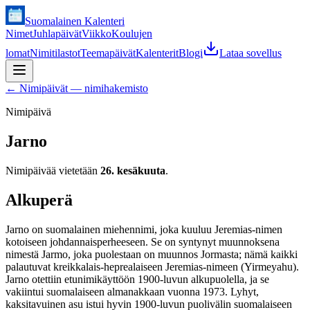
Suomalainen Kalenteri
Nimet
Juhlapäivät
Viikko
Koulujen
lomat
Nimitilastot
Teemapäivät
Kalenterit
Blogi
Lataa sovellus
←
Nimipäivät — nimihakemisto
Nimipäivä
Jarno
Nimipäivää vietetään
26. kesäkuuta
.
Alkuperä
Jarno on suomalainen miehennimi, joka kuuluu Jeremias-nimen
kotoiseen johdannaisperheeseen. Se on syntynyt muunnoksena
nimestä Jarmo, joka puolestaan on muunnos Jormasta; nämä kaikki
palautuvat kreikkalais-heprealaiseen Jeremias-nimeen (Yirmeyahu).
Jarno otettiin etunimikäyttöön 1900-luvun alkupuolella, ja se
vakiintui suomalaiseen almanakkaan vuonna 1973. Lyhyt,
kaksitavuinen asu istui hyvin 1900-luvun puolivälin suomalaiseen