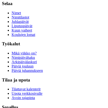
Selaa
Nimet
Nimitilastot
Juhlapäivät
Liputuspäivät
Kuun vaiheet
Koulujen lomat
Työkalut
Mikä viikko on?
Nimipäivähaku
Arkipäivälaskuri
Päiviä jouluun
Päiviä juhannukseen
Tilaa ja upota
Tilattavat kalenterit
Upota verkkosivulle
Avoin rajapinta
Sovellus