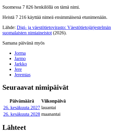
Suomessa 7 826 henkilöllä on tämä nimi.
Heistä 7 216 käyttää nimeä ensimmäisenä etunimenään.
Lähde:
Digi- ja väestötietovirasto: Väestötietojärjestelmän
suomalaisten nimiaineistot
(2026).
Samana päivänä myös
Jorma
Jarmo
Jarkko
Jere
Jeremias
Seuraavat nimipäivät
Päivämäärä
Viikonpäivä
26. kesäkuuta
2027
lauantai
26. kesäkuuta
2028
maanantai
Lähteet