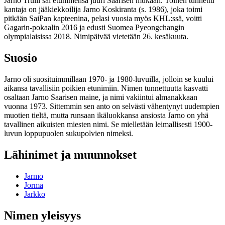
Jarno Trulli sai etunimensä juuri Saarisen mukaan. Toinen tunnettu
kantaja on jääkiekkoilija Jarno Koskiranta (s. 1986), joka toimi
pitkään SaiPan kapteenina, pelasi vuosia myös KHL:ssä, voitti
Gagarin-pokaalin 2016 ja edusti Suomea Pyeongchangin
olympialaisissa 2018. Nimipäivää vietetään 26. kesäkuuta.
Suosio
Jarno oli suosituimmillaan 1970- ja 1980-luvuilla, jolloin se kuului
aikansa tavallisiin poikien etunimiin. Nimen tunnettuutta kasvatti
osaltaan Jarno Saarisen maine, ja nimi vakiintui almanakkaan
vuonna 1973. Sittemmin sen anto on selvästi vähentynyt uudempien
muotien tieltä, mutta runsaan ikäluokkansa ansiosta Jarno on yhä
tavallinen aikuisten miesten nimi. Se mielletään leimallisesti 1900-
luvun loppupuolen sukupolvien nimeksi.
Lähinimet ja muunnokset
Jarmo
Jorma
Jarkko
Nimen yleisyys