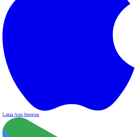
Lataa App Storesta