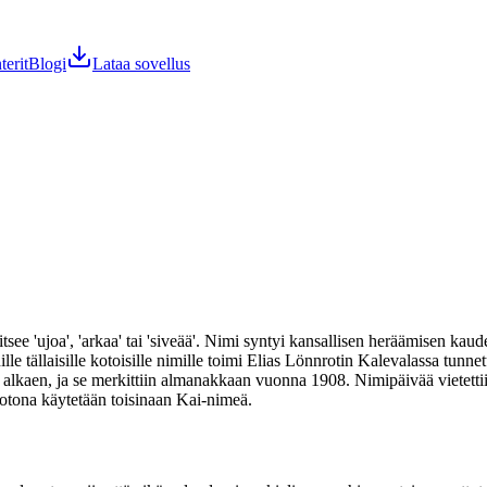
terit
Blogi
Lataa sovellus
e 'ujoa', 'arkaa' tai 'siveää'. Nimi syntyi kansallisen heräämisen kaudel
ille tällaisille kotoisille nimille toimi Elias Lönnrotin Kalevalassa tu
alkaen, ja se merkittiin almanakkaan vuonna 1908. Nimipäivää vietettii
uotona käytetään toisinaan Kai-nimeä.