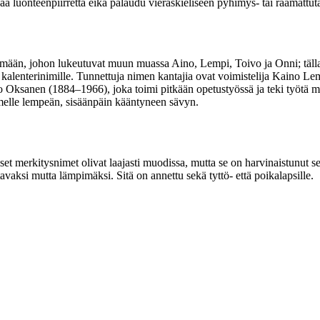
aa luonteenpiirrettä eikä palaudu vieraskieliseen pyhimys- tai raamattut
än, johon lukeutuvat muun muassa Aino, Lempi, Toivo ja Onni; tällaisi
le kalenterinimille. Tunnettuja nimen kantajia ovat voimistelija Kaino
no Oksanen (1884–1966), joka toimi pitkään opetustyössä ja teki työtä 
melle lempeän, sisäänpäin kääntyneen sävyn.
iset merkitysnimet olivat laajasti muodissa, mutta se on harvinaistunut 
ksi mutta lämpimäksi. Sitä on annettu sekä tyttö- että poikalapsille.