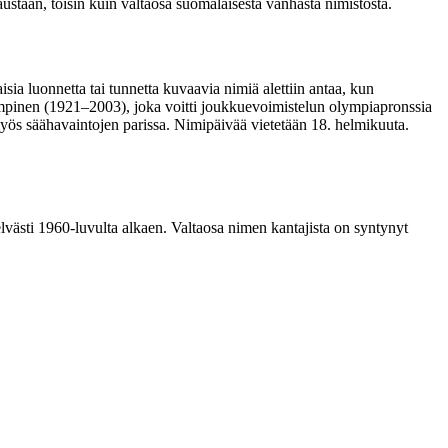
austaan, toisin kuin valtaosa suomalaisesta vanhasta nimistöstä.
a luonnetta tai tunnetta kuvaavia nimiä alettiin antaa, kun
 Lempinen (1921–2003), joka voitti joukkuevoimistelun olympiapronssia
myös säähavaintojen parissa. Nimipäivää vietetään 18. helmikuuta.
selvästi 1960-luvulta alkaen. Valtaosa nimen kantajista on syntynyt