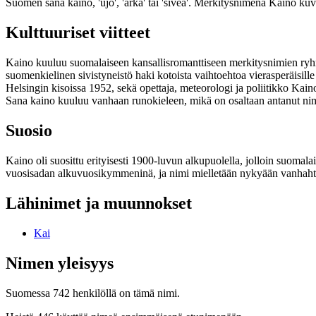
Suomen sana kaino, 'ujo', 'arka' tai 'siveä'. Merkitysnimenä Kaino kuv
Kulttuuriset viitteet
Kaino kuuluu suomalaiseen kansallisromanttiseen merkitysnimien ryhmä
suomenkielinen sivistyneistö haki kotoista vaihtoehtoa vierasperäisil
Helsingin kisoissa 1952, sekä opettaja, meteorologi ja poliitikko Kai
Sana kaino kuuluu vanhaan runokieleen, mikä on osaltaan antanut ni
Suosio
Kaino oli suosittu erityisesti 1900-luvun alkupuolella, jolloin suomala
vuosisadan alkuvuosikymmeninä, ja nimi mielletään nykyään vanhahtava
Lähinimet ja muunnokset
Kai
Nimen yleisyys
Suomessa 742 henkilöllä on tämä nimi.