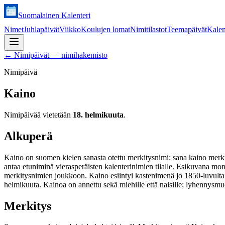
Suomalainen Kalenteri
Nimet
Juhlapäivät
Viikko
Koulujen lomat
Nimitilastot
Teemapäivät
Kalen
←
Nimipäivät — nimihakemisto
Nimipäivä
Kaino
Nimipäivää vietetään
18. helmikuuta
.
Alkuperä
Kaino on suomen kielen sanasta otettu merkitysnimi: sana kaino merkitse
antaa etuniminä vierasperäisten kalenterinimien tilalle. Esikuvana mon
merkitysnimien joukkoon. Kaino esiintyi kastenimenä jo 1850-luvulta 
helmikuuta. Kainoa on annettu sekä miehille että naisille; lyhennysm
Merkitys