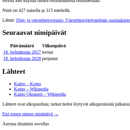
Heistä 446 käyttää nimeä ensimmäisenä etunimenään.
Nimi on 427 naisella ja 315 miehellä.
Lähde:
Digi- ja väestötietovirasto: Väestötietojärjestelmän suomalaist
Seuraavat nimipäivät
Päivämäärä
Viikonpäivä
18. helmikuuta
2027
torstai
18. helmikuuta
2028
perjantai
Lähteet
Kaino – Kotus
Kaino – Wikipedia
Kaino Oksanen – Wikipedia
Lähteet ovat ulkopuolisia; tarkat tiedot löytyvät alkuperäisistä julkaisui
Etsi toisen nimen nimipäivä
→
Asenna ilmainen sovellus