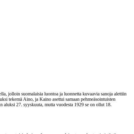
la, jolloin suomalaisia luontoa ja luonnetta kuvaavia sanoja alettiin
nnetuksi tekemä Aino, ja Kaino asettui samaan pehmeäsointuisten
n aluksi 27. syyskuuta, mutta vuodesta 1929 se on ollut 18.