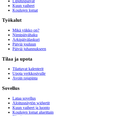
Liputuspäivät
Kuun vaiheet
Koulujen lomat
Työkalut
Mikä viikko on?
Nimipäivähaku
Arkipäivälaskuri
Päiviä jouluun
Päiviä juhannukseen
Tilaa ja upota
Tilattavat kalenterit
Upota verkkosivulle
Avoin rajapinta
Sovellus
Lataa sovellus
Aloitusnäytön widgetit
Kuun vaiheet ja luonto
Koulujen lomat alueittain