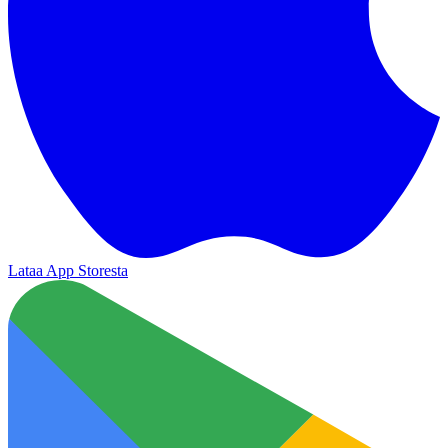
Lataa App Storesta