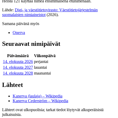
Heistä 121 käyttää nimeä ensimmäisenä etunimenään.
Lähde:
Digi- ja väestötietovirasto: Väestötietojärjestelmän
suomalaisten nimiaineistot
(2026).
Samana päivänä myös
Onerva
Seuraavat nimipäivät
Päivämäärä
Viikonpäivä
14. elokuuta
2026
perjantai
14. elokuuta
2027
lauantai
14. elokuuta
2028
maanantai
Lähteet
Kanerva (laulaja) – Wikipedia
Kanerva Cederström – Wikipedia
Lähteet ovat ulkopuolisia; tarkat tiedot löytyvät alkuperäisistä
julkaisuista.