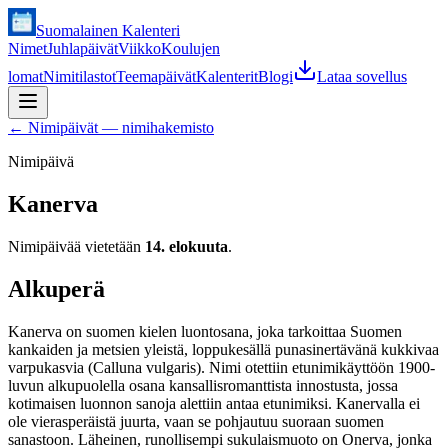
Suomalainen Kalenteri
Nimet
Juhlapäivät
Viikko
Koulujen
lomat
Nimitilastot
Teemapäivät
Kalenterit
Blogi
Lataa sovellus
←
Nimipäivät — nimihakemisto
Nimipäivä
Kanerva
Nimipäivää vietetään
14. elokuuta
.
Alkuperä
Kanerva on suomen kielen luontosana, joka tarkoittaa Suomen
kankaiden ja metsien yleistä, loppukesällä punasinertävänä kukkivaa
varpukasvia (Calluna vulgaris). Nimi otettiin etunimikäyttöön 1900-
luvun alkupuolella osana kansallisromanttista innostusta, jossa
kotimaisen luonnon sanoja alettiin antaa etunimiksi. Kanervalla ei
ole vierasperäistä juurta, vaan se pohjautuu suoraan suomen
sanastoon. Läheinen, runollisempi sukulaismuoto on Onerva, jonka