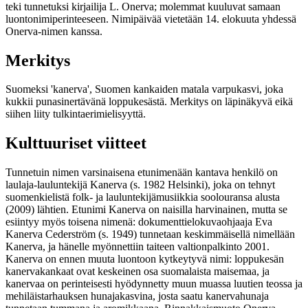
teki tunnetuksi kirjailija L. Onerva; molemmat kuuluvat samaan
luontonimiperinteeseen. Nimipäivää vietetään 14. elokuuta yhdessä
Onerva-nimen kanssa.
Merkitys
Suomeksi 'kanerva', Suomen kankaiden matala varpukasvi, joka
kukkii punasinertävänä loppukesästä. Merkitys on läpinäkyvä eikä
siihen liity tulkintaerimielisyyttä.
Kulttuuriset viitteet
Tunnetuin nimen varsinaisena etunimenään kantava henkilö on
laulaja-lauluntekijä Kanerva (s. 1982 Helsinki), joka on tehnyt
suomenkielistä folk- ja lauluntekijämusiikkia soolouransa alusta
(2009) lähtien. Etunimi Kanerva on naisilla harvinainen, mutta se
esiintyy myös toisena nimenä: dokumenttielokuvaohjaaja Eva
Kanerva Cederström (s. 1949) tunnetaan keskimmäisellä nimellään
Kanerva, ja hänelle myönnettiin taiteen valtionpalkinto 2001.
Kanerva on ennen muuta luontoon kytkeytyvä nimi: loppukesän
kanervakankaat ovat keskeinen osa suomalaista maisemaa, ja
kanervaa on perinteisesti hyödynnetty muun muassa luutien teossa ja
mehiläistarhauksen hunajakasvina, josta saatu kanervahunaja