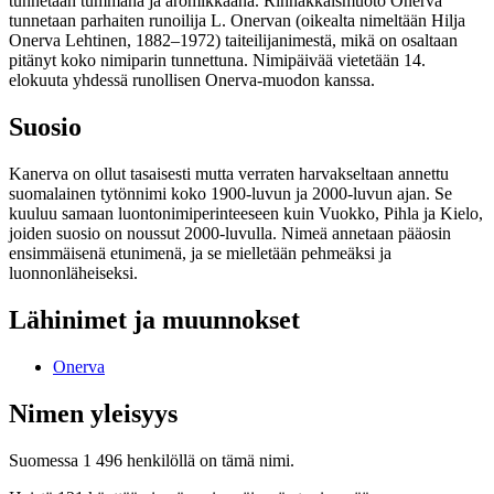
tunnetaan tummana ja aromikkaana. Rinnakkaismuoto Onerva
tunnetaan parhaiten runoilija L. Onervan (oikealta nimeltään Hilja
Onerva Lehtinen, 1882–1972) taiteilijanimestä, mikä on osaltaan
pitänyt koko nimiparin tunnettuna. Nimipäivää vietetään 14.
elokuuta yhdessä runollisen Onerva-muodon kanssa.
Suosio
Kanerva on ollut tasaisesti mutta verraten harvakseltaan annettu
suomalainen tytönnimi koko 1900-luvun ja 2000-luvun ajan. Se
kuuluu samaan luontonimiperinteeseen kuin Vuokko, Pihla ja Kielo,
joiden suosio on noussut 2000-luvulla. Nimeä annetaan pääosin
ensimmäisenä etunimenä, ja se mielletään pehmeäksi ja
luonnonläheiseksi.
Lähinimet ja muunnokset
Onerva
Nimen yleisyys
Suomessa 1 496 henkilöllä on tämä nimi.