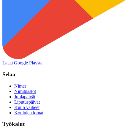
Lataa Google Playsta
Selaa
Nimet
Nimitilastot
Juhlapäivät
Liputuspäivät
Kuun vaiheet
Koulujen lomat
Työkalut