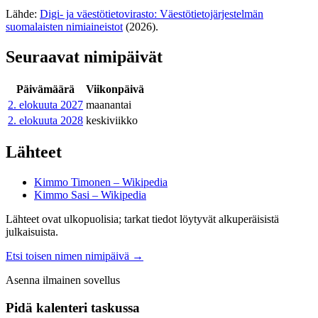
Lähde:
Digi- ja väestötietovirasto: Väestötietojärjestelmän
suomalaisten nimiaineistot
(2026).
Seuraavat nimipäivät
Päivämäärä
Viikonpäivä
2. elokuuta
2027
maanantai
2. elokuuta
2028
keskiviikko
Lähteet
Kimmo Timonen – Wikipedia
Kimmo Sasi – Wikipedia
Lähteet ovat ulkopuolisia; tarkat tiedot löytyvät alkuperäisistä
julkaisuista.
Etsi toisen nimen nimipäivä
→
Asenna ilmainen sovellus
Pidä kalenteri taskussa