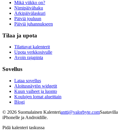
Mikä viikko on?
Nimipäivähaku
Arkipäivälaskuri
Päiviä jouluun
Päiviä juhannukseen
Tilaa ja upota
Tilattavat kalenterit
Upota verkkosivulle
Avoin rajapinta
Sovellus
Lataa sovellus
Aloitusnäytön widgetit
Kuun vaiheet ja luonto
Koulujen lomat alueittain
Blogi
©
2026
Suomalainen Kalenteri
antti@valorbyte.com
Saatavilla
iPhonelle ja Androidille.
Pidä kalenteri taskussa