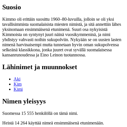
Suosio
Kimmo oli erittäin suosittu 1960–80-luvuilla, jolloin se oli yksi
tavallisimmista suomalaisista miesten nimistä, ja sitä annettiin lähes
yksinomaan ensimmäisenä etunimenä. Suuri osa nykyisistä
Kimmoista on syntynyt juuri näinä vuosikymmeninä, ja nimi
yhdistyy vahvasti noihin sukupolviin. Nykyään se on uusien lasten
nimenä harvinaisempi mutta tunnetaan hyvin oman sukupolvensa
selkeänä klassikkona, jonka juuret ovat syvällä suomalaisessa
kansanrunoudessa ja Eino Leinon tuotannossa.
Lähinimet ja muunnokset
Aki
Kim
Kimi
Nimen yleisyys
Suomessa 15 555 henkilöllä on tämä nimi.
Heistä 14 264 käyttää nimeä ensimmäisenä etunimenään.