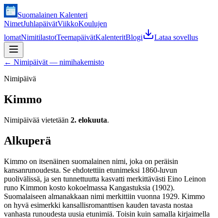
Suomalainen Kalenteri
Nimet
Juhlapäivät
Viikko
Koulujen
lomat
Nimitilastot
Teemapäivät
Kalenterit
Blogi
Lataa sovellus
←
Nimipäivät — nimihakemisto
Nimipäivä
Kimmo
Nimipäivää vietetään
2. elokuuta
.
Alkuperä
Kimmo on itsenäinen suomalainen nimi, joka on peräisin
kansanrunoudesta. Se ehdotettiin etunimeksi 1860-luvun
puolivälissä, ja sen tunnettuutta kasvatti merkittävästi Eino Leinon
runo Kimmon kosto kokoelmassa Kangastuksia (1902).
Suomalaiseen almanakkaan nimi merkittiin vuonna 1929. Kimmo
on hyvä esimerkki kansallisromanttisen kauden tavasta nostaa
vanhasta runoudesta uusia etunimiä. Toisin kuin samalla kirjaimella