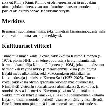
alkavat Kim ja Kimi, Kimmo ei ole heprealaisperäisen Joakim-
nimen johdannainen, vaan oma, kotoinen kansanrunouden nimi,
jolle ei ole esitetty selvää sanakirjamerkitystä.
Merkitys
Itsenäinen suomalainen nimi, joka tunnetaan kansanrunoudesta; sillä
ei ole vakiintunutta sanakirjamerkitystä.
Kulttuuriset viitteet
Tunnettuja nimen kantajia ovat jääkiekkoilija Kimmo Timonen (s.
1975), pitkän NHL-uran tehnyt puolustaja ja olympiamitalisti,
harmonikkataiteilija Kimmo Pohjonen (s. 1964), joka on uudistanut
harmonikan käyttöä nyky- ja maailmanmusiikissa ja esiintynyt
laajalti myös ulkomailla, sekä kokoomuksen pitkäaikainen
kansanedustaja ja ministeri Kimmo Sasi (1952–2025). Timonen
voitti jääkiekossa olympiapronssia Suomen maajoukkueessa.
Nimipäivää vietetään suomalaisessa almanakassa 2. elokuuta, ja
ortodoksisessa kalenterissa Kimmon päivä on 31. heinäkuuta.
Vaikka nimi on lyhyt ja jämäkkä, sillä ei ole Joakim-nimen kaltaista
laajaa kotoisten muotojen perhettä, vaan se on säilynyt itsenäisenä.
Eino Leinon runo piti nimeä kauan suomalaisten tietoisuudessa.