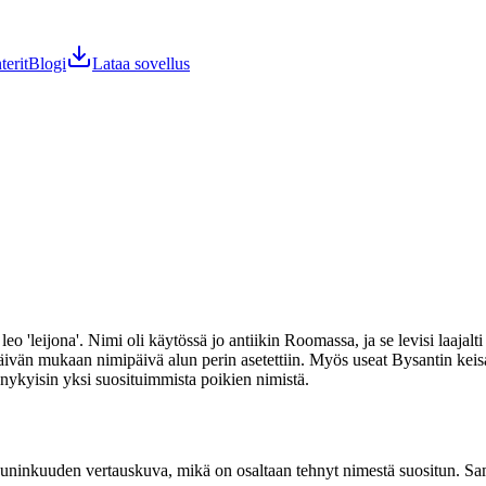
terit
Blogi
Lataa sovellus
o 'leijona'. Nimi oli käytössä jo antiikin Roomassa, ja se levisi laajal
opäivän mukaan nimipäivä alun perin asetettiin. Myös useat Bysantin k
 nykyisin yksi suosituimmista poikien nimistä.
 kuninkuuden vertauskuva, mikä on osaltaan tehnyt nimestä suositun. S