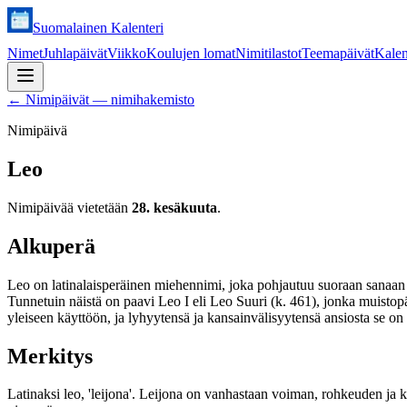
Suomalainen Kalenteri
Nimet
Juhlapäivät
Viikko
Koulujen lomat
Nimitilastot
Teemapäivät
Kalen
←
Nimipäivät — nimihakemisto
Nimipäivä
Leo
Nimipäivää vietetään
28. kesäkuuta
.
Alkuperä
Leo on latinalaisperäinen miehennimi, joka pohjautuu suoraan sanaan le
Tunnetuin näistä on paavi Leo I eli Leo Suuri (k. 461), jonka muist
yleiseen käyttöön, ja lyhyytensä ja kansainvälisyytensä ansiosta se on
Merkitys
Latinaksi leo, 'leijona'. Leijona on vanhastaan voiman, rohkeuden ja