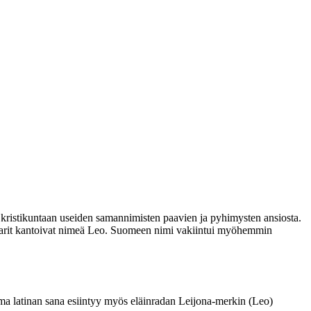
ti kristikuntaan useiden samannimisten paavien ja pyhimysten ansiosta.
eisarit kantoivat nimeä Leo. Suomeen nimi vakiintui myöhemmin
ama latinan sana esiintyy myös eläinradan Leijona-merkin (Leo)