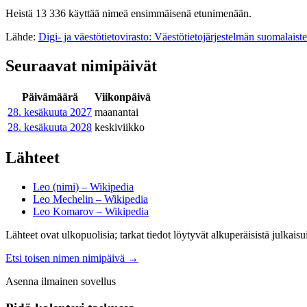
Heistä 13 336 käyttää nimeä ensimmäisenä etunimenään.
Lähde:
Digi- ja väestötietovirasto: Väestötietojärjestelmän suomalaist
Seuraavat nimipäivät
Päivämäärä
Viikonpäivä
28. kesäkuuta
2027
maanantai
28. kesäkuuta
2028
keskiviikko
Lähteet
Leo (nimi) – Wikipedia
Leo Mechelin – Wikipedia
Leo Komarov – Wikipedia
Lähteet ovat ulkopuolisia; tarkat tiedot löytyvät alkuperäisistä julkaisui
Etsi toisen nimen nimipäivä
→
Asenna ilmainen sovellus