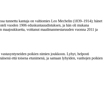
assa tunnettu kantaja on valtiomies Leo Mechelin (1839–1914); hänet
almisteli vuoden 1906 eduskuntauudistuksen, ja hän oli mukana
en maajoukkuetta, voittanut maailmanmestaruuden vuonna 2011 ja
 vastasyntyneiden poikien nimien joukkoon. Lyhyt, helposti
mäisenä että toisena etunimenä, ja samaan lyhyiden, vanhojen poikien