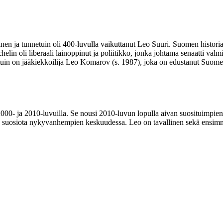
en ja tunnetuin oli 400-luvulla vaikuttanut Leo Suuri. Suomen histori
helin oli liberaali lainoppinut ja poliitikko, jonka johtama senaatti v
tuin on jääkiekkoilija Leo Komarov (s. 1987), joka on edustanut Suom
0- ja 2010-luvuilla. Se nousi 2010-luvun lopulla aivan suosituimpien
ajaa suosiota nykyvanhempien keskuudessa. Leo on tavallinen sekä ensim