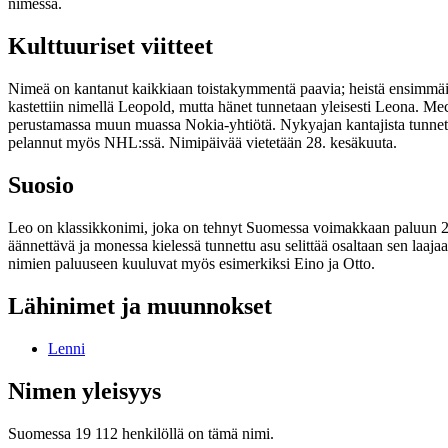
nimessä.
Kulttuuriset viitteet
Nimeä on kantanut kaikkiaan toistakymmentä paavia; heistä ensimmäin
kastettiin nimellä Leopold, mutta hänet tunnetaan yleisesti Leona. Mec
perustamassa muun muassa Nokia-yhtiötä. Nykyajan kantajista tunne
pelannut myös NHL:ssä. Nimipäivää vietetään 28. kesäkuuta.
Suosio
Leo on klassikkonimi, joka on tehnyt Suomessa voimakkaan paluun 200
äännettävä ja monessa kielessä tunnettu asu selittää osaltaan sen la
nimien paluuseen kuuluvat myös esimerkiksi Eino ja Otto.
Lähinimet ja muunnokset
Lenni
Nimen yleisyys
Suomessa 19 112 henkilöllä on tämä nimi.