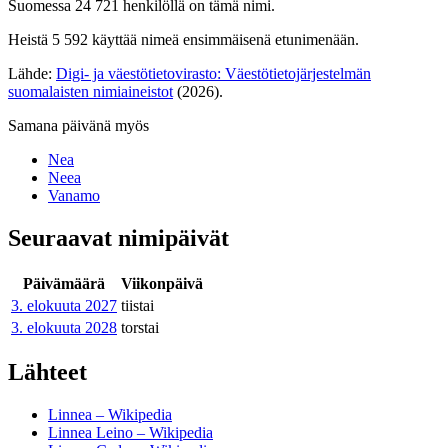
Suomessa 24 721 henkilöllä on tämä nimi.
Heistä 5 592 käyttää nimeä ensimmäisenä etunimenään.
Lähde:
Digi- ja väestötietovirasto: Väestötietojärjestelmän
suomalaisten nimiaineistot
(2026).
Samana päivänä myös
Nea
Neea
Vanamo
Seuraavat nimipäivät
Päivämäärä
Viikonpäivä
3. elokuuta
2027
tiistai
3. elokuuta
2028
torstai
Lähteet
Linnea – Wikipedia
Linnea Leino – Wikipedia