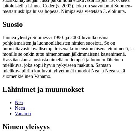
suosikkinäyttelijän Jussi-palkinnolla elokuvasta Lapua 1976, sekä
taitoluistelija Linnea Ceder (s. 2002), joka on saavuttanut Suomen-
mestaruuskilpailuissa hopeaa. Nimipäivää vietetään 3. elokuuta.
Suosio
Linnea yleistyi Suomessa 1990- ja 2000-luvuilla osana
pohjoismaisten ja luonnonläheisten nimien suosiota. Se on
huomattavasti tavallisempi toisena kuin ensimmäisenä etunimenä, ja
monille se onkin tuttu nimenomaan jälkimmäisenä kastenimenä.
Kasvitaustansa ansiosta nimellä on lempeä ja luonnonläheinen
mielikuva, joka sopii hyvin nykyiseen makuun. Samaan
mielikuvapiiriin kuuluvat lyhyemmät muodot Nea ja Neea sekä
suomenkielinen Vanamo.
Lähinimet ja muunnokset
Nea
Neea
Vanamo
Nimen yleisyys