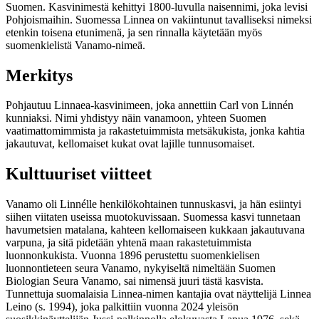
Suomen. Kasvinimestä kehittyi 1800-luvulla naisennimi, joka levisi
Pohjoismaihin. Suomessa Linnea on vakiintunut tavalliseksi nimeksi
etenkin toisena etunimenä, ja sen rinnalla käytetään myös
suomenkielistä Vanamo-nimeä.
Merkitys
Pohjautuu Linnaea-kasvinimeen, joka annettiin Carl von Linnén
kunniaksi. Nimi yhdistyy näin vanamoon, yhteen Suomen
vaatimattomimmista ja rakastetuimmista metsäkukista, jonka kahtia
jakautuvat, kellomaiset kukat ovat lajille tunnusomaiset.
Kulttuuriset viitteet
Vanamo oli Linnélle henkilökohtainen tunnuskasvi, ja hän esiintyi
siihen viitaten useissa muotokuvissaan. Suomessa kasvi tunnetaan
havumetsien matalana, kahteen kellomaiseen kukkaan jakautuvana
varpuna, ja sitä pidetään yhtenä maan rakastetuimmista
luonnonkukista. Vuonna 1896 perustettu suomenkielisen
luonnontieteen seura Vanamo, nykyiseltä nimeltään Suomen
Biologian Seura Vanamo, sai nimensä juuri tästä kasvista.
Tunnettuja suomalaisia Linnea-nimen kantajia ovat näyttelijä Linnea
Leino (s. 1994), joka palkittiin vuonna 2024 yleisön