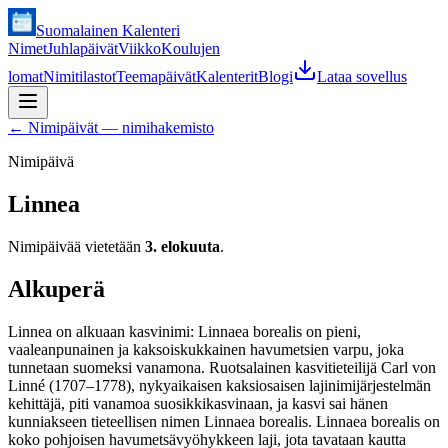
Suomalainen Kalenteri
Nimet
Juhlapäivät
Viikko
Koulujen
lomat
Nimitilastot
Teemapäivät
Kalenterit
Blogi
Lataa sovellus
←
Nimipäivät — nimihakemisto
Nimipäivä
Linnea
Nimipäivää vietetään
3. elokuuta
.
Alkuperä
Linnea on alkuaan kasvinimi: Linnaea borealis on pieni,
vaaleanpunainen ja kaksoiskukkainen havumetsien varpu, joka
tunnetaan suomeksi vanamona. Ruotsalainen kasvitieteilijä Carl von
Linné (1707–1778), nykyaikaisen kaksiosaisen lajinimijärjestelmän
kehittäjä, piti vanamoa suosikkikasvinaan, ja kasvi sai hänen
kunniakseen tieteellisen nimen Linnaea borealis. Linnaea borealis on
koko pohjoisen havumetsävyöhykkeen laji, jota tavataan kautta