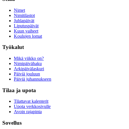
Nimet
Nimitilastot
Juhlapäivät
Liputuspäivät
Kuun vaiheet
Koulujen lomat
Työkalut
Mikä viikko on?
Nimipäivähaku
Arkipäivälaskuri
Päiviä jouluun
Päiviä juhannukseen
Tilaa ja upota
Tilattavat kalenterit
Upota verkkosivulle
Avoin rajapinta
Sovellus