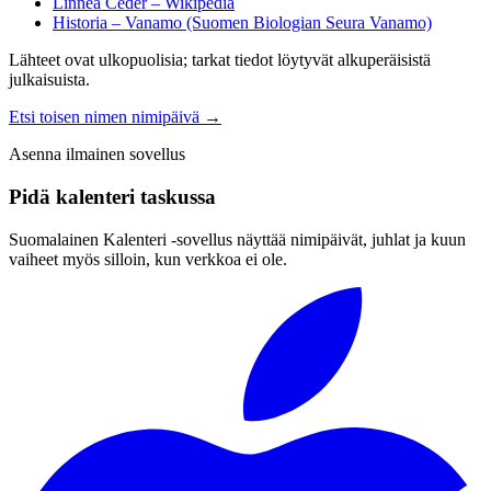
Linnea Ceder – Wikipedia
Historia – Vanamo (Suomen Biologian Seura Vanamo)
Lähteet ovat ulkopuolisia; tarkat tiedot löytyvät alkuperäisistä
julkaisuista.
Etsi toisen nimen nimipäivä
→
Asenna ilmainen sovellus
Pidä kalenteri taskussa
Suomalainen Kalenteri ‑sovellus näyttää nimipäivät, juhlat ja kuun
vaiheet myös silloin, kun verkkoa ei ole.