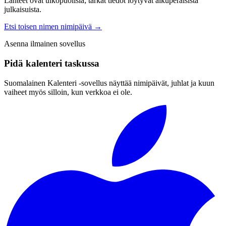
Lähteet ovat ulkopuolisia; tarkat tiedot löytyvät alkuperäisistä
julkaisuista.
Etsi toisen nimen nimipäivä
→
Asenna ilmainen sovellus
Pidä kalenteri taskussa
Suomalainen Kalenteri ‑sovellus näyttää nimipäivät, juhlat ja kuun
vaiheet myös silloin, kun verkkoa ei ole.