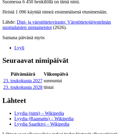
Suomessa 6 450 henkilöllä on tämä nimi.
Heistä 1 096 käyttää nimeä ensimmäisenä etunimenään.
Lähde:
Digi- ja väestötietovirasto: Väestötietojärjestelmän
suomalaisten nimiaineistot
(2026).
Samana päivänä myös
Lyyli
Seuraavat nimipäivät
Päivämäärä
Viikonpäivä
23. toukokuuta
2027
sunnuntai
23. toukokuuta
2028
tiistai
Lähteet
Lyydia (nimi) – Wikipedia
Lyydia (Raamattu) – Wikipedia
Lyydia Saarikivi – Wikipedia