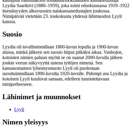
kantajista mainittakoon sosiaalidemokraattinen kansanedustaja
Lyydia Saarikivi (1880–1959), joka toimi eduskunnassa 1919–1922
itsenäisyyden alkuvuosien naiskansanedustajien joukossa.
Nimipäivää vietetään 23. toukokuuta yhdessä lähimuodon Lyyli
kanssa.
Suosio
Lyydia oli tavallisimmillaan 1800-luvun lopulla ja 1900-luvun
alussa, minkä jälkeen sen suosio hiipui pitkäksi aikaa. Vanhojen,
kotoisten nimien paluun myötä se on saanut 2000-luvulla jälleen
jonkin verran näkyvyyttä uutena tyttöjen nimenä. Sen
kansanomainen lyhennysmuoto Lyyli oli puolestaan
suosituimmillaan 1890-luvulta 1920-luvulle. Pidempi asu Lyydia ja
kotoinen Lyyli kuuluvat samaan, edelleen tunnistettavaan
nimiperheeseen.
Lähinimet ja muunnokset
Lyyli
Nimen yleisyys