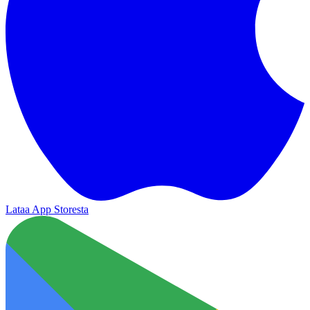
Lataa App Storesta