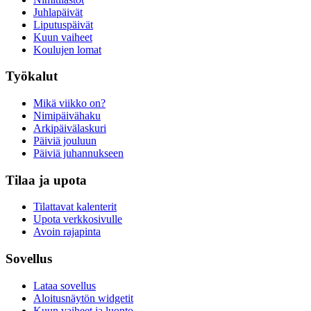
Juhlapäivät
Liputuspäivät
Kuun vaiheet
Koulujen lomat
Työkalut
Mikä viikko on?
Nimipäivähaku
Arkipäivälaskuri
Päiviä jouluun
Päiviä juhannukseen
Tilaa ja upota
Tilattavat kalenterit
Upota verkkosivulle
Avoin rajapinta
Sovellus
Lataa sovellus
Aloitusnäytön widgetit
Kuun vaiheet ja luonto