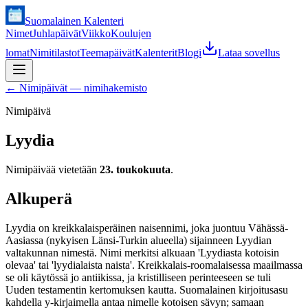
Suomalainen Kalenteri
Nimet
Juhlapäivät
Viikko
Koulujen
lomat
Nimitilastot
Teemapäivät
Kalenterit
Blogi
Lataa sovellus
←
Nimipäivät — nimihakemisto
Nimipäivä
Lyydia
Nimipäivää vietetään
23. toukokuuta
.
Alkuperä
Lyydia on kreikkalaisperäinen naisennimi, joka juontuu Vähässä-
Aasiassa (nykyisen Länsi-Turkin alueella) sijainneen Lyydian
valtakunnan nimestä. Nimi merkitsi alkuaan 'Lyydiasta kotoisin
olevaa' tai 'lyydialaista naista'. Kreikkalais-roomalaisessa maailmassa
se oli käytössä jo antiikissa, ja kristilliseen perinteeseen se tuli
Uuden testamentin kertomuksen kautta. Suomalainen kirjoitusasu
kahdella y-kirjaimella antaa nimelle kotoisen sävyn; samaan