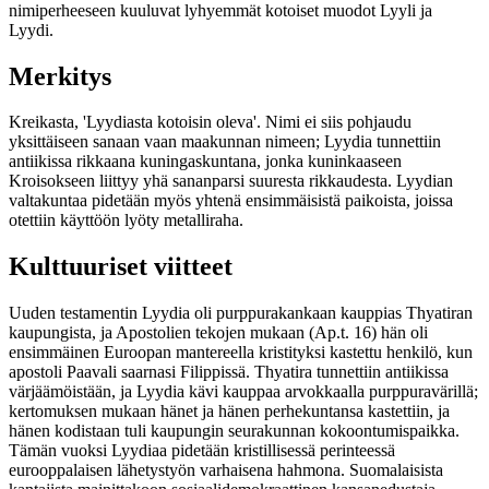
nimiperheeseen kuuluvat lyhyemmät kotoiset muodot Lyyli ja
Lyydi.
Merkitys
Kreikasta, 'Lyydiasta kotoisin oleva'. Nimi ei siis pohjaudu
yksittäiseen sanaan vaan maakunnan nimeen; Lyydia tunnettiin
antiikissa rikkaana kuningaskuntana, jonka kuninkaaseen
Kroisokseen liittyy yhä sananparsi suuresta rikkaudesta. Lyydian
valtakuntaa pidetään myös yhtenä ensimmäisistä paikoista, joissa
otettiin käyttöön lyöty metalliraha.
Kulttuuriset viitteet
Uuden testamentin Lyydia oli purppurakankaan kauppias Thyatiran
kaupungista, ja Apostolien tekojen mukaan (Ap.t. 16) hän oli
ensimmäinen Euroopan mantereella kristityksi kastettu henkilö, kun
apostoli Paavali saarnasi Filippissä. Thyatira tunnettiin antiikissa
värjäämöistään, ja Lyydia kävi kauppaa arvokkaalla purppuravärillä;
kertomuksen mukaan hänet ja hänen perhekuntansa kastettiin, ja
hänen kodistaan tuli kaupungin seurakunnan kokoontumispaikka.
Tämän vuoksi Lyydiaa pidetään kristillisessä perinteessä
eurooppalaisen lähetystyön varhaisena hahmona. Suomalaisista