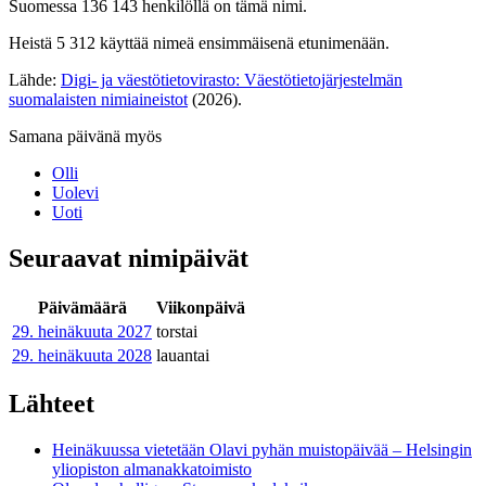
Suomessa 136 143 henkilöllä on tämä nimi.
Heistä 5 312 käyttää nimeä ensimmäisenä etunimenään.
Lähde:
Digi- ja väestötietovirasto: Väestötietojärjestelmän
suomalaisten nimiaineistot
(2026).
Samana päivänä myös
Olli
Uolevi
Uoti
Seuraavat nimipäivät
Päivämäärä
Viikonpäivä
29. heinäkuuta
2027
torstai
29. heinäkuuta
2028
lauantai
Lähteet
Heinäkuussa vietetään Olavi pyhän muistopäivää – Helsingin
yliopiston almanakkatoimisto