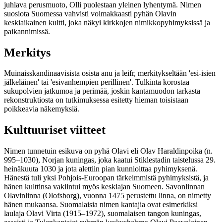
juhlava perusmuoto, Olli puolestaan yleinen lyhentymä. Nimen
suosiota Suomessa vahvisti voimakkaasti pyhän Olavin
keskiaikainen kultti, joka näkyi kirkkojen nimikkopyhimyksissä ja
paikannimissä.
Merkitys
Muinaisskandinaavisista osista anu ja leifr, merkitykseltään 'esi-isien
jälkeläinen' tai 'esivanhempien perillinen'. Tulkinta korostaa
sukupolvien jatkumoa ja perimää, joskin kantamuodon tarkasta
rekonstruktiosta on tutkimuksessa esitetty hieman toisistaan
poikkeavia näkemyksiä.
Kulttuuriset viitteet
Nimen tunnetuin esikuva on pyhä Olavi eli Olav Haraldinpoika (n.
995–1030), Norjan kuningas, joka kaatui Stiklestadin taistelussa 29.
heinäkuuta 1030 ja jota alettiin pian kunnioittaa pyhimyksenä.
Hänestä tuli yksi Pohjois-Euroopan tärkeimmistä pyhimyksistä, ja
hänen kulttinsa vakiintui myös keskiajan Suomeen. Savonlinnan
Olavinlinna (Olofsborg), vuonna 1475 perustettu linna, on nimetty
hänen mukaansa. Suomalaisia nimen kantajia ovat esimerkiksi
laulaja Olavi Virta (1915–1972), suomalaisen tangon kuningas,