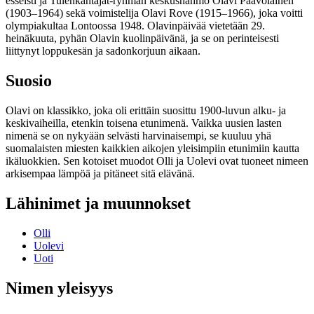
esseisti ja Tulenkantajat-ryhmän keskushahmo Olavi Paavolainen
(1903–1964) sekä voimistelija Olavi Rove (1915–1966), joka voitti
olympiakultaa Lontoossa 1948. Olavinpäivää vietetään 29.
heinäkuuta, pyhän Olavin kuolinpäivänä, ja se on perinteisesti
liittynyt loppukesän ja sadonkorjuun aikaan.
Suosio
Olavi on klassikko, joka oli erittäin suosittu 1900-luvun alku- ja
keskivaiheilla, etenkin toisena etunimenä. Vaikka uusien lasten
nimenä se on nykyään selvästi harvinaisempi, se kuuluu yhä
suomalaisten miesten kaikkien aikojen yleisimpiin etunimiin kautta
ikäluokkien. Sen kotoiset muodot Olli ja Uolevi ovat tuoneet nimeen
arkisempaa lämpöä ja pitäneet sitä elävänä.
Lähinimet ja muunnokset
Olli
Uolevi
Uoti
Nimen yleisyys