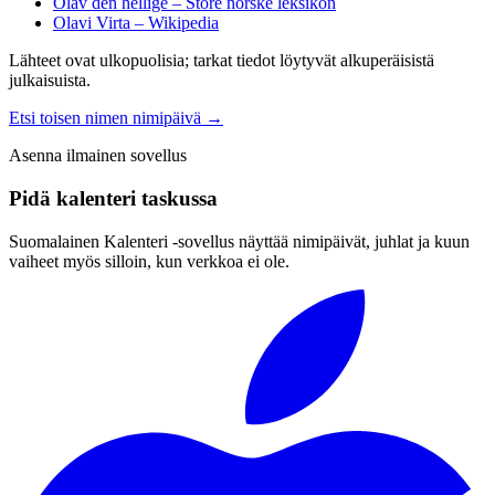
Olav den hellige – Store norske leksikon
Olavi Virta – Wikipedia
Lähteet ovat ulkopuolisia; tarkat tiedot löytyvät alkuperäisistä
julkaisuista.
Etsi toisen nimen nimipäivä
→
Asenna ilmainen sovellus
Pidä kalenteri taskussa
Suomalainen Kalenteri ‑sovellus näyttää nimipäivät, juhlat ja kuun
vaiheet myös silloin, kun verkkoa ei ole.