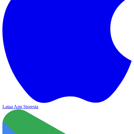
Lataa App Storesta