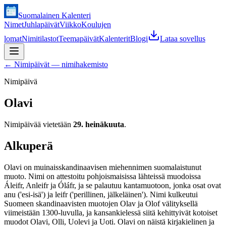
Suomalainen Kalenteri
Nimet
Juhlapäivät
Viikko
Koulujen
lomat
Nimitilastot
Teemapäivät
Kalenterit
Blogi
Lataa sovellus
←
Nimipäivät — nimihakemisto
Nimipäivä
Olavi
Nimipäivää vietetään
29. heinäkuuta
.
Alkuperä
Olavi on muinaisskandinaavisen miehennimen suomalaistunut
muoto. Nimi on attestoitu pohjoismaisissa lähteissä muodoissa
Áleifr, Anleifr ja Óláfr, ja se palautuu kantamuotoon, jonka osat ovat
anu ('esi-isä') ja leifr ('perillinen, jälkeläinen'). Nimi kulkeutui
Suomeen skandinaavisten muotojen Olav ja Olof välityksellä
viimeistään 1300-luvulla, ja kansankielessä siitä kehittyivät kotoiset
muodot Olavi, Olli, Uolevi ja Uoti. Olavi on näistä kirjakielinen ja