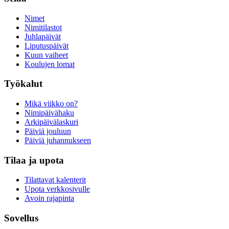
Nimet
Nimitilastot
Juhlapäivät
Liputuspäivät
Kuun vaiheet
Koulujen lomat
Työkalut
Mikä viikko on?
Nimipäivähaku
Arkipäivälaskuri
Päiviä jouluun
Päiviä juhannukseen
Tilaa ja upota
Tilattavat kalenterit
Upota verkkosivulle
Avoin rajapinta
Sovellus