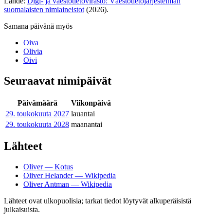
Lähde:
Digi- ja väestötietovirasto: Väestötietojärjestelmän
suomalaisten nimiaineistot
(2026).
Samana päivänä myös
Oiva
Olivia
Oivi
Seuraavat nimipäivät
Päivämäärä
Viikonpäivä
29. toukokuuta
2027
lauantai
29. toukokuuta
2028
maanantai
Lähteet
Oliver — Kotus
Oliver Helander — Wikipedia
Oliver Antman — Wikipedia
Lähteet ovat ulkopuolisia; tarkat tiedot löytyvät alkuperäisistä
julkaisuista.