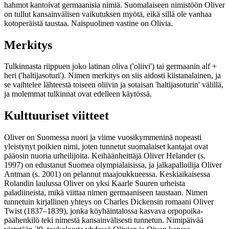
hahmot kantoivat germaanisia nimiä. Suomalaiseen nimistöön Oliver
on tullut kansainvälisen vaikutuksen myötä, eikä sillä ole vanhaa
kotoperäistä taustaa. Naispuolinen vastine on Olivia.
Merkitys
Tulkinnasta riippuen joko latinan oliva ('oliivi') tai germaanin alf +
heri ('haltijasoturi'). Nimen merkitys on siis aidosti kiistanalainen, ja
se vaihtelee lähteestä toiseen oliivin ja sotaisan 'haltijasoturin' välillä,
ja molemmat tulkinnat ovat edelleen käytössä.
Kulttuuriset viitteet
Oliver on Suomessa nuori ja viime vuosikymmeninä nopeasti
yleistynyt poikien nimi, joten tunnetut suomalaiset kantajat ovat
pääosin nuoria urheilijoita. Keihäänheittäjä Oliver Helander (s.
1997) on edustanut Suomea olympialaisissa, ja jalkapalloilija Oliver
Antman (s. 2001) on pelannut maajoukkueessa. Keskiaikaisessa
Rolandin laulussa Oliver on yksi Kaarle Suuren urheista
paladiineista, mikä viittaa nimen germaaniseen taustaan. Nimen
tunnetuin kirjallinen yhteys on Charles Dickensin romaani Oliver
Twist (1837–1839), jonka köyhäintalossa kasvava orpopoika-
päähenkilö teki nimestä kansainvälisesti tunnetun. Nimipäivää