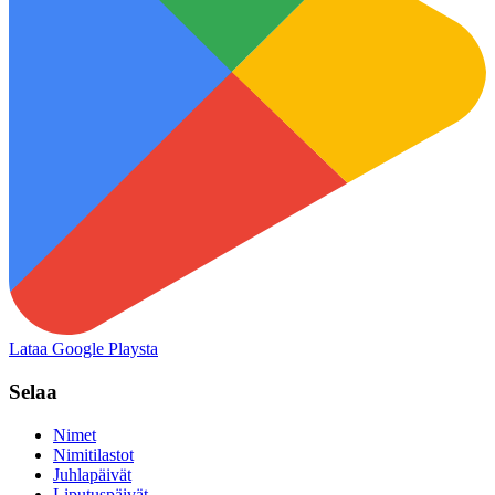
Lataa Google Playsta
Selaa
Nimet
Nimitilastot
Juhlapäivät
Liputuspäivät