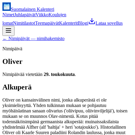
Suomalainen Kalenteri
Nimet
Juhlapäivät
Viikko
Koulujen
lomat
Nimitilastot
Teemapäivät
Kalenterit
Blogi
Lataa sovellus
←
Nimipäivät — nimihakemisto
Nimipäivä
Oliver
Nimipäivää vietetään
29. toukokuuta
.
Alkuperä
Oliver on kansainvälinen nimi, jonka alkuperästä ei ole
yksimielisyyttä. Yhden tulkinnan mukaan se pohjautuu
myöhäislatinan sanaan olivarius ('oliivipuu, oliivinviljelijä'), toisen
mukaan se on muunnos Olav-nimestä. Kotus pitää
todennäköisimpänä germaanista alkuperää: muinaissaksilaista
yhdistelmää Alfher (alf 'haltija' + heri 'sotajoukko'). Historiallinen
Oliver oli Kaarle Suuren paladiini Rolandin laulussa, jonka muut