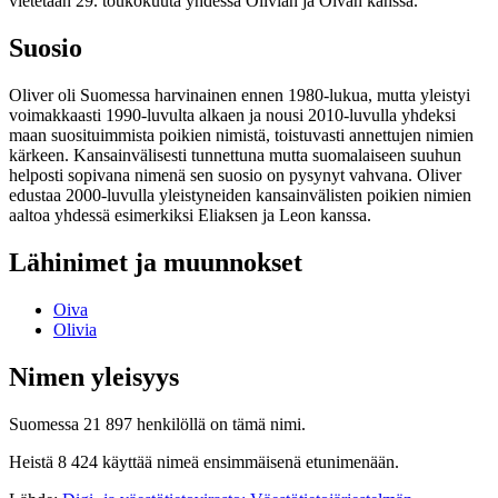
vietetään 29. toukokuuta yhdessä Olivian ja Oivan kanssa.
Suosio
Oliver oli Suomessa harvinainen ennen 1980-lukua, mutta yleistyi
voimakkaasti 1990-luvulta alkaen ja nousi 2010-luvulla yhdeksi
maan suosituimmista poikien nimistä, toistuvasti annettujen nimien
kärkeen. Kansainvälisesti tunnettuna mutta suomalaiseen suuhun
helposti sopivana nimenä sen suosio on pysynyt vahvana. Oliver
edustaa 2000-luvulla yleistyneiden kansainvälisten poikien nimien
aaltoa yhdessä esimerkiksi Eliaksen ja Leon kanssa.
Lähinimet ja muunnokset
Oiva
Olivia
Nimen yleisyys
Suomessa 21 897 henkilöllä on tämä nimi.
Heistä 8 424 käyttää nimeä ensimmäisenä etunimenään.