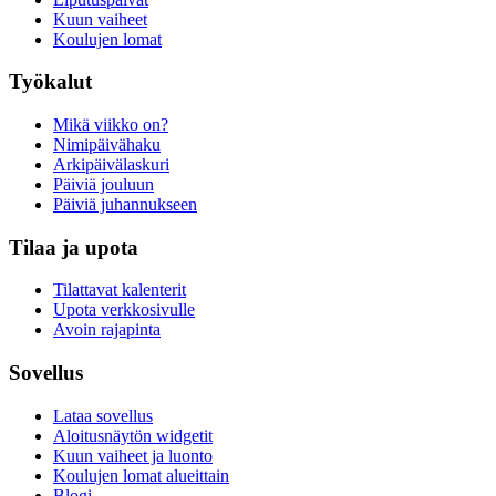
Kuun vaiheet
Koulujen lomat
Työkalut
Mikä viikko on?
Nimipäivähaku
Arkipäivälaskuri
Päiviä jouluun
Päiviä juhannukseen
Tilaa ja upota
Tilattavat kalenterit
Upota verkkosivulle
Avoin rajapinta
Sovellus
Lataa sovellus
Aloitusnäytön widgetit
Kuun vaiheet ja luonto
Koulujen lomat alueittain
Blogi