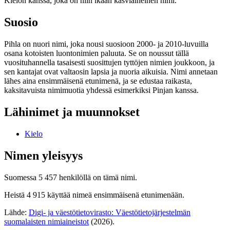
Kielon kanssa, joka on niin ikään kasviaiheinen nimi.
Suosio
Pihla on nuori nimi, joka nousi suosioon 2000- ja 2010-luvuilla
osana kotoisten luontonimien paluuta. Se on noussut tällä
vuosituhannella tasaisesti suosittujen tyttöjen nimien joukkoon, ja
sen kantajat ovat valtaosin lapsia ja nuoria aikuisia. Nimi annetaan
lähes aina ensimmäisenä etunimenä, ja se edustaa raikasta,
kaksitavuista nimimuotia yhdessä esimerkiksi Pinjan kanssa.
Lähinimet ja muunnokset
Kielo
Nimen yleisyys
Suomessa 5 457 henkilöllä on tämä nimi.
Heistä 4 915 käyttää nimeä ensimmäisenä etunimenään.
Lähde:
Digi- ja väestötietovirasto: Väestötietojärjestelmän
suomalaisten nimiaineistot
(2026).