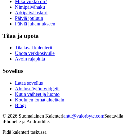
Mikä viikko on?
Nimipäivähaku
Arkipäivälaskuri
Päiviä jouluun
Päiviä juhannukseen
Tilaa ja upota
Tilattavat kalenterit
Upota verkkosivulle
Avoin rajapinta
Sovellus
Lataa sovellus
Aloitusnäytön widgetit
Kuun vaiheet ja luonto
Koulujen lomat alueittain
Blogi
©
2026
Suomalainen Kalenteri
antti@valorbyte.com
Saatavilla
iPhonelle ja Androidille.
Pidä kalenteri taskussa