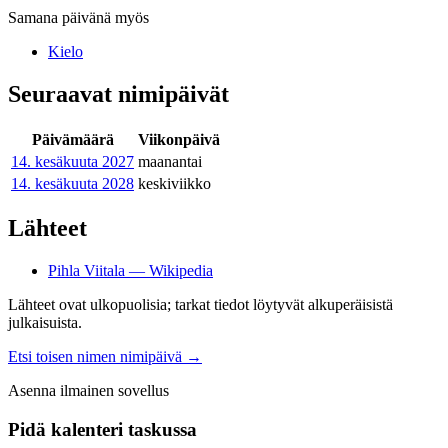
Samana päivänä myös
Kielo
Seuraavat nimipäivät
Päivämäärä
Viikonpäivä
14. kesäkuuta
2027
maanantai
14. kesäkuuta
2028
keskiviikko
Lähteet
Pihla Viitala — Wikipedia
Lähteet ovat ulkopuolisia; tarkat tiedot löytyvät alkuperäisistä
julkaisuista.
Etsi toisen nimen nimipäivä
→
Asenna ilmainen sovellus
Pidä kalenteri taskussa