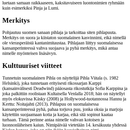
luetaan samaan raikkaaseen, kaksitavuiseen luontonimien ryhmään
kuin esimerkiksi Pinja ja Lumi.
Merkitys
Pohjautuu suomen sanaan pihlaja ja tarkoittaa siten pihlapuuta.
Merkitys on suora ja kiistaton suomalainen kasvinnimi, eikä nimellä
ole vierasperäistä kantanimitaustaa. Pihlajaan liittyy suomalaisessa
kansanperinteessä vahva suojaava ja pyhä merkitys, mikä antaa
nimelle myönteisen lisäsävyn.
Kulttuuriset viitteet
Tunnetuin suomalainen Pihla on näyttelijä Pihla Viitala (s. 1982
Helsinki), joka tunnetaan erityisesti rikossarjan Karppi
(kansainvälisesti Deadwind) pääosasta rikostutkija Sofia Karppina ja
joka palkittiin roolistaan Kultaisella Venlalla 2018; hän on näytellyt
myös elokuvissa Käsky (2008) ja Hollywood-tuotannossa Hannu ja
Kerttu: Noitajahti (2013). Pihlapuu on suomalaisessa
kansanperinteessä pyhä, pahaa torjuva puu, jonka oksia ja marjoja
käytettiin suojaamaan kotia ja karjaa, eikä sitä sopinut kaataa
turhaan. Tämä perinne antaa nimelle vahvan kotoisen ja
luonnonläheisen kaiun. Nimipäivää vietetään 14. kesäkuuta yhdessä