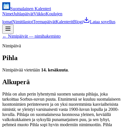
Suomalainen Kalenteri
Nimet
Juhlapäivät
Viikko
Koulujen
lomat
Nimitilastot
Teemapäivät
Kalenterit
Blogi
Lataa sovellus
←
Nimipäivät — nimihakemisto
Nimipäivä
Pihla
Nimipäivää vietetään
14. kesäkuuta
.
Alkuperä
Pihla on alun perin lyhentymä suomen sanasta pihlaja, joka
tarkoittaa Sorbus-suvun puuta. Etunimenä se kuuluu suomalaiseen
luontonimien perinteeseen ja on yksi nuoremmista kasviaiheisista
nimistä; se yleistyi varsinaisesti vasta 1900-luvun lopulla ja 2000-
luvulla. Pihlaja on suomalaisessa luonnossa yleinen, keväällä
valkokukkainen ja syksyllä punamarjainen puu, ja sen lyhyt,
pehmeä muoto Pihla sopi hyvin moderniin nimimuotiin. Pihla