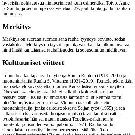
hyveisiin pohjautuvaa nimiperinnettä kuin esimerkiksi Toivo, Aune
ja Sointu, ja sen nimipäivää vietetään 29. joulukuuta, joulun rauhan
tuntumassa.
Merkitys
Merkitys on suoraan suomen sana rauha 'tyyneys, sovinto, sodan
vastakohta'. Merkitys on täysin läpinäkyvä eikä jätä tulkinnanvaraa:
nimi liittää kantajaansa rauhallisuuden ja sopusoinnun mielikuvan.
Kulttuuriset viitteet
Tunnettuja kantajia ovat näyttelijä Rauha Rentola (1919–2005) ja
nuortenkirjailija Rauha S. Virtanen (1931–2019). Rentola teki pitkän
uran sekä elokuvassa että Suomen Kansallisteatterissa ja näytteli
lähes sadassa elokuvassa; hänet palkittiin kolmesti parhaan
naissivuosan Jussilla. Kuhmoisista lähtöisin ollut Rentola toimi
pitkään myös teatterin parissa. Virtanen taas oli rakastettu
nuortenkirjailija, jonka esikoisteoksesta Seljan tytöt (1955) ja sen
jatko-osista kasvoi useita lukijasukupolvia tavoittanut suosittu
tyttökirjasarja; hän sai muun muassa Topelius-palkinnon ja
nuortenkirjallisuuden valtionpalkinnon 1971. Rauha kuuluu
suomalaisten merkitysnimien perheeseen; sitä lähellä on