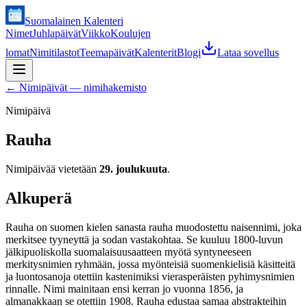
Suomalainen Kalenteri
Nimet
Juhlapäivät
Viikko
Koulujen
lomat
Nimitilastot
Teemapäivät
Kalenterit
Blogi
Lataa sovellus
←
Nimipäivät — nimihakemisto
Nimipäivä
Rauha
Nimipäivää vietetään
29. joulukuuta
.
Alkuperä
Rauha on suomen kielen sanasta rauha muodostettu naisennimi, joka
merkitsee tyyneyttä ja sodan vastakohtaa. Se kuuluu 1800-luvun
jälkipuoliskolla suomalaisuusaatteen myötä syntyneeseen
merkitysnimien ryhmään, jossa myönteisiä suomenkielisiä käsitteitä
ja luontosanoja otettiin kastenimiksi vierasperäisten pyhimysnimien
rinnalle. Nimi mainitaan ensi kerran jo vuonna 1856, ja
almanakkaan se otettiin 1908. Rauha edustaa samaa abstrakteihin