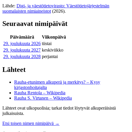
Lähde:
Digi- ja väestötietovirasto: Väestötietojärjestelmän
suomalaisten nimiaineistot
(2026).
Seuraavat nimipäivät
Päivämäärä
Viikonpäivä
29. joulukuuta
2026
tiistai
29. joulukuuta
2027
keskiviikko
29. joulukuuta
2028
perjantai
Lähteet
Rauha-etunimen alkuperä ja merkitys? – Kysy
kirjastonhoitajalta
Rauha Rentola – Wikipedia
Rauha S. Virtanen – Wikipedia
Lähteet ovat ulkopuolisia; tarkat tiedot löytyvät alkuperäisistä
julkaisuista.
Etsi toisen nimen nimipäivä
→