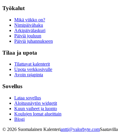
Työkalut
Mikä viikko on?
Nimipäivähaku
Arkipäivälaskuri
Päiviä jouluun
Päiviä juhannukseen
Tilaa ja upota
Tilattavat kalenterit
Upota verkkosivulle
Avoin rajapinta
Sovellus
Lataa sovellus
Aloitusnäytön widgetit
Kuun vaiheet ja luonto
Koulujen lomat alueittain
Blogi
©
2026
Suomalainen Kalenteri
antti@valorbyte.com
Saatavilla