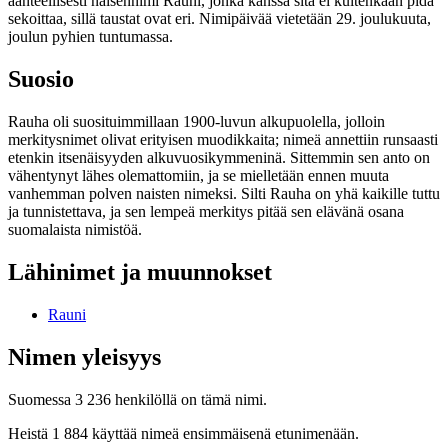
äänteellisesti naisennimi Rauni, jonka kanssa sitä ei kuitenkaan pidä
sekoittaa, sillä taustat ovat eri. Nimipäivää vietetään 29. joulukuuta,
joulun pyhien tuntumassa.
Suosio
Rauha oli suosituimmillaan 1900-luvun alkupuolella, jolloin
merkitysnimet olivat erityisen muodikkaita; nimeä annettiin runsaasti
etenkin itsenäisyyden alkuvuosikymmeninä. Sittemmin sen anto on
vähentynyt lähes olemattomiin, ja se mielletään ennen muuta
vanhemman polven naisten nimeksi. Silti Rauha on yhä kaikille tuttu
ja tunnistettava, ja sen lempeä merkitys pitää sen elävänä osana
suomalaista nimistöä.
Lähinimet ja muunnokset
Rauni
Nimen yleisyys
Suomessa 3 236 henkilöllä on tämä nimi.
Heistä 1 884 käyttää nimeä ensimmäisenä etunimenään.