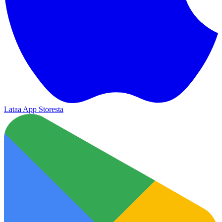
Lataa App Storesta