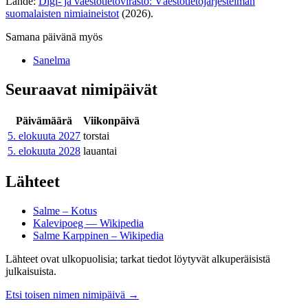
Lähde:
Digi- ja väestötietovirasto: Väestötietojärjestelmän
suomalaisten nimiaineistot
(2026).
Samana päivänä myös
Sanelma
Seuraavat nimipäivät
Päivämäärä
Viikonpäivä
5. elokuuta
2027
torstai
5. elokuuta
2028
lauantai
Lähteet
Salme – Kotus
Kalevipoeg — Wikipedia
Salme Karppinen – Wikipedia
Lähteet ovat ulkopuolisia; tarkat tiedot löytyvät alkuperäisistä
julkaisuista.
Etsi toisen nimen nimipäivä
→