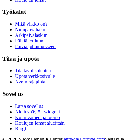
Työkalut
Mikä viikko on?
Nimipäivähaku
Arkipäivälaskuri
Päiviä jouluun
Päiviä juhannukseen
Tilaa ja upota
Tilattavat kalenterit
Upota verkkosivulle
Avoin rajapinta
Sovellus
Lataa sovellus
Aloitusnäytön widgetit
Kuun vaiheet ja luonto
Koulujen lomat alueittain
Blogi
©
2026
Suomalainen Kalenteri
antti@valorbyte.com
Saatavilla