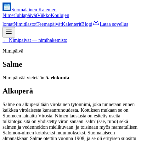
Suomalainen Kalenteri
Nimet
Juhlapäivät
Viikko
Koulujen
lomat
Nimitilastot
Teemapäivät
Kalenterit
Blogi
Lataa sovellus
←
Nimipäivät — nimihakemisto
Nimipäivä
Salme
Nimipäivää vietetään
5. elokuuta
.
Alkuperä
Salme on alkuperältään virolainen tytönnimi, joka tunnetaan ennen
kaikkea virolaisesta kansanrunoudesta. Kotuksen mukaan se on
Suomeen lainattu Virosta. Nimen taustasta on esitetty useita
tulkintoja: sitä on yhdistetty viron sanaan 'salm' (säe, runo) sekä
salmen ja vedenneidon mielikuvaan, ja toisinaan myös raamatullisen
Salomon-nimen kotoiseksi muunnokseksi. Suomalaiseen
almanakkaan Salme otettiin vuonna 1908, ja se oli erityisen suosittu