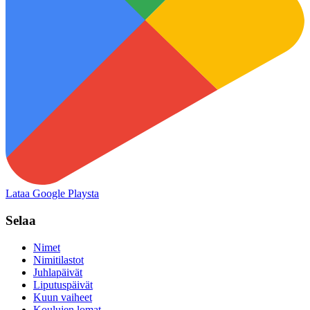
Lataa Google Playsta
Selaa
Nimet
Nimitilastot
Juhlapäivät
Liputuspäivät
Kuun vaiheet
Koulujen lomat