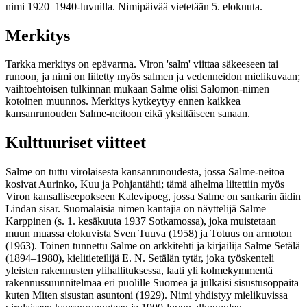
nimi 1920–1940-luvuilla. Nimipäivää vietetään 5. elokuuta.
Merkitys
Tarkka merkitys on epävarma. Viron 'salm' viittaa säkeeseen tai
runoon, ja nimi on liitetty myös salmen ja vedenneidon mielikuvaan;
vaihtoehtoisen tulkinnan mukaan Salme olisi Salomon-nimen
kotoinen muunnos. Merkitys kytkeytyy ennen kaikkea
kansanrunouden Salme-neitoon eikä yksittäiseen sanaan.
Kulttuuriset viitteet
Salme on tuttu virolaisesta kansanrunoudesta, jossa Salme-neitoa
kosivat Aurinko, Kuu ja Pohjantähti; tämä aihelma liitettiin myös
Viron kansalliseepokseen Kalevipoeg, jossa Salme on sankarin äidin
Lindan sisar. Suomalaisia nimen kantajia on näyttelijä Salme
Karppinen (s. 1. kesäkuuta 1937 Sotkamossa), joka muistetaan
muun muassa elokuvista Sven Tuuva (1958) ja Totuus on armoton
(1963). Toinen tunnettu Salme on arkkitehti ja kirjailija Salme Setälä
(1894–1980), kielitieteilijä E. N. Setälän tytär, joka työskenteli
yleisten rakennusten ylihallituksessa, laati yli kolmekymmentä
rakennussuunnitelmaa eri puolille Suomea ja julkaisi sisustusoppaita
kuten Miten sisustan asuntoni (1929). Nimi yhdistyy mielikuvissa