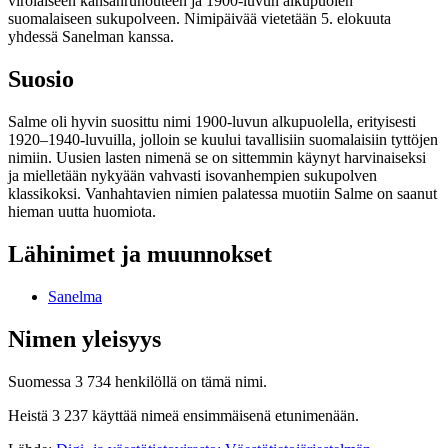
virolaiseen kansanrunouteen ja 1900-luvun alkupuolen
suomalaiseen sukupolveen. Nimipäivää vietetään 5. elokuuta
yhdessä Sanelman kanssa.
Suosio
Salme oli hyvin suosittu nimi 1900-luvun alkupuolella, erityisesti
1920–1940-luvuilla, jolloin se kuului tavallisiin suomalaisiin tyttöjen
nimiin. Uusien lasten nimenä se on sittemmin käynyt harvinaiseksi
ja mielletään nykyään vahvasti isovanhempien sukupolven
klassikoksi. Vanhahtavien nimien palatessa muotiin Salme on saanut
hieman uutta huomiota.
Lähinimet ja muunnokset
Sanelma
Nimen yleisyys
Suomessa 3 734 henkilöllä on tämä nimi.
Heistä 3 237 käyttää nimeä ensimmäisenä etunimenään.