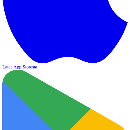
Lataa App Storesta