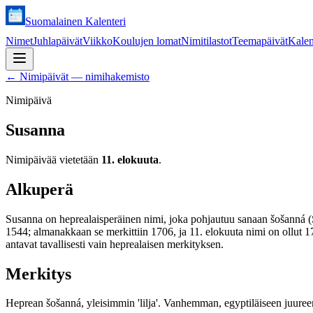
Suomalainen Kalenteri
Nimet
Juhlapäivät
Viikko
Koulujen lomat
Nimitilastot
Teemapäivät
Kalen
←
Nimipäivät — nimihakemisto
Nimipäivä
Susanna
Nimipäivää vietetään
11. elokuuta
.
Alkuperä
Susanna on heprealaisperäinen nimi, joka pohjautuu sanaan šošanná (S
1544; almanakkaan se merkittiin 1706, ja 11. elokuuta nimi on ollut 17
antavat tavallisesti vain heprealaisen merkityksen.
Merkitys
Heprean šošanná, yleisimmin 'lilja'. Vanhemman, egyptiläiseen juureen p