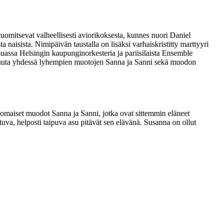
 tuomitsevat valheellisesti aviorikoksesta, kunnes nuori Daniel
a naisista. Nimipäivän taustalla on lisäksi varhaiskristitty marttyyri
uassa Helsingin kaupunginorkesteria ja pariisilaista Ensemble
elokuuta yhdessä lyhempien muotojen Sanna ja Sanni sekä muodon
anomaiset muodot Sanna ja Sanni, jotka ovat sittemmin eläneet
tuva, helposti taipuva asu pitävät sen elävänä. Susanna on ollut