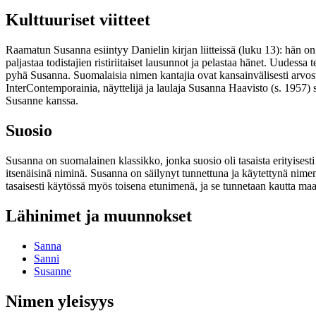
Kulttuuriset viitteet
Raamatun Susanna esiintyy Danielin kirjan liitteissä (luku 13): hän on 
paljastaa todistajien ristiriitaiset lausunnot ja pelastaa hänet. Uudessa
pyhä Susanna. Suomalaisia nimen kantajia ovat kansainvälisesti arvos
InterContemporainia, näyttelijä ja laulaja Susanna Haavisto (s. 1957
Susanne kanssa.
Suosio
Susanna on suomalainen klassikko, jonka suosio oli tasaista erityises
itsenäisinä niminä. Susanna on säilynyt tunnettuna ja käytettynä nimen
tasaisesti käytössä myös toisena etunimenä, ja se tunnetaan kautta ma
Lähinimet ja muunnokset
Sanna
Sanni
Susanne
Nimen yleisyys