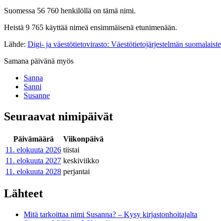
Suomessa 56 760 henkilöllä on tämä nimi.
Heistä 9 765 käyttää nimeä ensimmäisenä etunimenään.
Lähde:
Digi- ja väestötietovirasto: Väestötietojärjestelmän suomalaist
Samana päivänä myös
Sanna
Sanni
Susanne
Seuraavat nimipäivät
Päivämäärä
Viikonpäivä
11. elokuuta
2026
tiistai
11. elokuuta
2027
keskiviikko
11. elokuuta
2028
perjantai
Lähteet
Mitä tarkoittaa nimi Susanna? – Kysy kirjastonhoitajalta