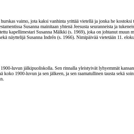
hurskas vaimo, jota kaksi vanhinta yrittää vietellä ja jonka he kostoksi
 testamentissa Susanna mainitaan yhtenä Jeesusta seuranneista ja tukeneist
tettu kapellimestari Susanna Mälkki (s. 1969), joka on johtanut muun m
) sekä näyttelijä Susanna Indrén (s. 1966). Nimipäivää vietetään 11. 
ti 1900-luvun jälkipuoliskolla. Sen rinnalla yleistyivät lyhyemmät kans
ä koko 1900-luvun ja sen jälkeen, ja sen raamatullinen tausta sekä soin
an.