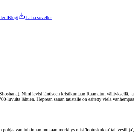
terit
Blogi
Lataa sovellus
hoshana). Nimi levisi läntiseen kristikuntaan Raamatun välityksellä, j
00-luvulta lähtien. Heprean sanan taustalle on esitetty vielä vanhempaa e
ohjaavan tulkinnan mukaan merkitys olisi 'lootuskukka' tai 'vesililja', m