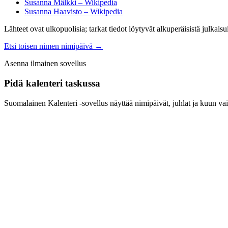
Susanna Mälkki – Wikipedia
Susanna Haavisto – Wikipedia
Lähteet ovat ulkopuolisia; tarkat tiedot löytyvät alkuperäisistä julkaisui
Etsi toisen nimen nimipäivä
→
Asenna ilmainen sovellus
Pidä kalenteri taskussa
Suomalainen Kalenteri ‑sovellus näyttää nimipäivät, juhlat ja kuun vai