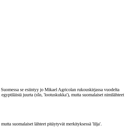
a Suomessa se esiintyy jo Mikael Agricolan rukouskirjassa vuodelta
gyptiläistä juurta (sšn, 'lootuskukka'), mutta suomalaiset nimilähteet
utta suomalaiset lähteet pitäytyvät merkityksessä 'lilja'.