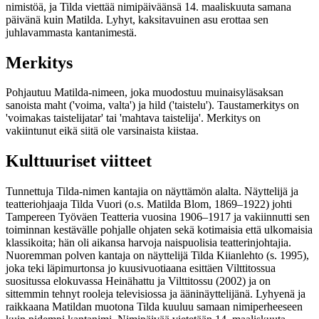
nimistöä, ja Tilda viettää nimipäiväänsä 14. maaliskuuta samana
päivänä kuin Matilda. Lyhyt, kaksitavuinen asu erottaa sen
juhlavammasta kantanimestä.
Merkitys
Pohjautuu Matilda-nimeen, joka muodostuu muinaisyläsaksan
sanoista maht ('voima, valta') ja hild ('taistelu'). Taustamerkitys on
'voimakas taistelijatar' tai 'mahtava taistelija'. Merkitys on
vakiintunut eikä siitä ole varsinaista kiistaa.
Kulttuuriset viitteet
Tunnettuja Tilda-nimen kantajia on näyttämön alalta. Näyttelijä ja
teatteriohjaaja Tilda Vuori (o.s. Matilda Blom, 1869–1922) johti
Tampereen Työväen Teatteria vuosina 1906–1917 ja vakiinnutti sen
toiminnan kestävälle pohjalle ohjaten sekä kotimaisia että ulkomaisia
klassikoita; hän oli aikansa harvoja naispuolisia teatterinjohtajia.
Nuoremman polven kantaja on näyttelijä Tilda Kiianlehto (s. 1995),
joka teki läpimurtonsa jo kuusivuotiaana esittäen Vilttitossua
suositussa elokuvassa Heinähattu ja Vilttitossu (2002) ja on
sittemmin tehnyt rooleja televisiossa ja ääninäyttelijänä. Lyhyenä ja
raikkaana Matildan muotona Tilda kuuluu samaan nimiperheeseen