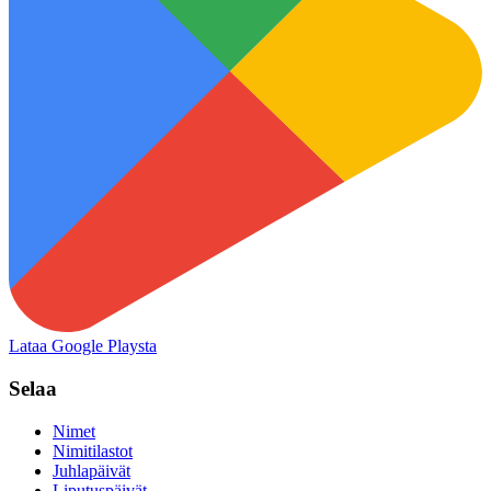
Lataa Google Playsta
Selaa
Nimet
Nimitilastot
Juhlapäivät
Liputuspäivät