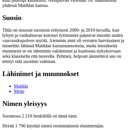
kuin pidempi kantanimi. Nimipäivää vietetään 14. maaliskuuta
yhdessä Matildan kanssa.
Suosio
Tilda on noussut suosioon erityisesti 2000- ja 2010-luvuilla, kun
lyhyet ja vanhahtavan kotoiset tytönnimet palasivat muotiin uuden
vauvasukupolven myötä. Aiemmin nimi oli verraten harvinainen ja
tunnettiin lähinnä Matildan kutsumamuotona, mutta itsenäisenä
etunimenä se on sittemmin vakiintunut ja kuulostaa nykykorvaan
sekä klassiselta että tuoreelta. Pehmeä, helposti äännettävä asu on
tehnyt siitä suositun valinnan.
Lähinimet ja muunnokset
Matilda
Mette
Nimen yleisyys
Suomessa 2 219 henkilöllä on tämä nimi.
Heistä 1 796 käyttää nimeä ensimmäisenä etunimenään.