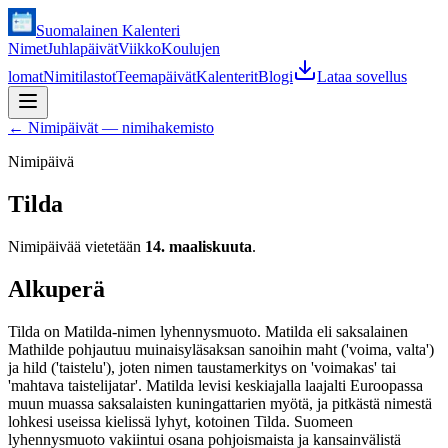
Suomalainen Kalenteri
Nimet
Juhlapäivät
Viikko
Koulujen
lomat
Nimitilastot
Teemapäivät
Kalenterit
Blogi
Lataa sovellus
←
Nimipäivät — nimihakemisto
Nimipäivä
Tilda
Nimipäivää vietetään
14. maaliskuuta
.
Alkuperä
Tilda on Matilda-nimen lyhennysmuoto. Matilda eli saksalainen
Mathilde pohjautuu muinaisyläsaksan sanoihin maht ('voima, valta')
ja hild ('taistelu'), joten nimen taustamerkitys on 'voimakas' tai
'mahtava taistelijatar'. Matilda levisi keskiajalla laajalti Euroopassa
muun muassa saksalaisten kuningattarien myötä, ja pitkästä nimestä
lohkesi useissa kielissä lyhyt, kotoinen Tilda. Suomeen
lyhennysmuoto vakiintui osana pohjoismaista ja kansainvälistä