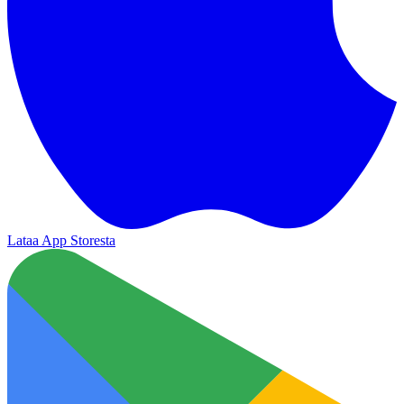
Lataa App Storesta