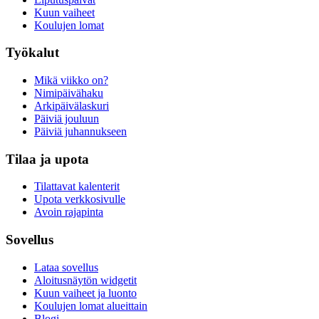
Kuun vaiheet
Koulujen lomat
Työkalut
Mikä viikko on?
Nimipäivähaku
Arkipäivälaskuri
Päiviä jouluun
Päiviä juhannukseen
Tilaa ja upota
Tilattavat kalenterit
Upota verkkosivulle
Avoin rajapinta
Sovellus
Lataa sovellus
Aloitusnäytön widgetit
Kuun vaiheet ja luonto
Koulujen lomat alueittain
Blogi