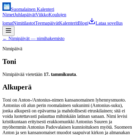
Suomalainen Kalenteri
Nimet
Juhlapäivät
Viikko
Koulujen
lomat
Nimitilastot
Teemapäivät
Kalenterit
Blogi
Lataa sovellus
←
Nimipäivät — nimihakemisto
Nimipäivä
Toni
Nimipäivää vietetään
17. tammikuuta
.
Alkuperä
Toni on Anton-/Antonius-nimen kansanomainen lyhennysmuoto.
Antonius oli alun perin roomalainen sukunimi (Antonius-suku),
jonka alkuperä on epävarma ja mahdollisesti etruskilainen; sitä ei
voida luotettavasti palauttaa mihinkään latinan sanaan. Nimi levisi
kristikuntaan erityisesti erakkomunkki Antonius Suuren ja
myöhemmin Antonius Padovalaisen kunnioituksen myötä. Suomeen
Anton ja sen kansanomaiset muodot saapuivat kirkon ja almanakan