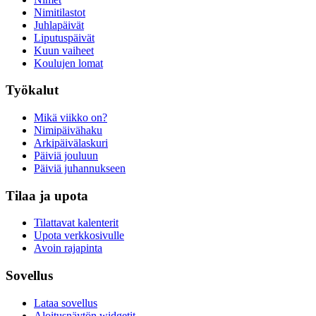
Nimitilastot
Juhlapäivät
Liputuspäivät
Kuun vaiheet
Koulujen lomat
Työkalut
Mikä viikko on?
Nimipäivähaku
Arkipäivälaskuri
Päiviä jouluun
Päiviä juhannukseen
Tilaa ja upota
Tilattavat kalenterit
Upota verkkosivulle
Avoin rajapinta
Sovellus
Lataa sovellus
Aloitusnäytön widgetit