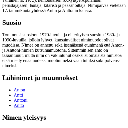
Wirtanen (s. 1975), heinolalaisen rockyhtye Apulannan
perustajajäsen, laulaja, kitaristi ja pääsanoittaja. Nimipäivää vietetään
17. tammikuuta yhdessä Antin ja Anttonin kanssa.
Suosio
Toni nousi suosioon 1970-luvulla ja oli erityisen suosittu 1980- ja
1990-luvuilla, jolloin lyhyet, kansainväliset nimimuodot olivat
muodissa. Nimeä on annettu sekä itsenäisenä etunimenä että Anton-
ja Anttoni-nimien kutsumamuotona. Sittemmin sen anto on
tasaantunut, mutta nimi on vakiintunut osaksi suomalaista nimistöä
eikä mielly enää uudeksi muotinimeksi vaan tutuksi sukupolvensa
nimeksi.
Lähinimet ja muunnokset
Anton
Antti
Anttoni
Antto
Nimen yleisyys