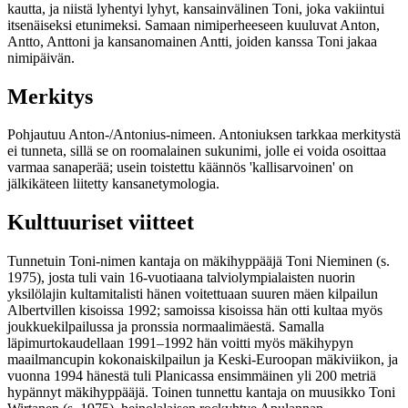
kautta, ja niistä lyhentyi lyhyt, kansainvälinen Toni, joka vakiintui
itsenäiseksi etunimeksi. Samaan nimiperheeseen kuuluvat Anton,
Antto, Anttoni ja kansanomainen Antti, joiden kanssa Toni jakaa
nimipäivän.
Merkitys
Pohjautuu Anton-/Antonius-nimeen. Antoniuksen tarkkaa merkitystä
ei tunneta, sillä se on roomalainen sukunimi, jolle ei voida osoittaa
varmaa sanaperää; usein toistettu käännös 'kallisarvoinen' on
jälkikäteen liitetty kansanetymologia.
Kulttuuriset viitteet
Tunnetuin Toni-nimen kantaja on mäkihyppääjä Toni Nieminen (s.
1975), josta tuli vain 16-vuotiaana talviolympialaisten nuorin
yksilölajin kultamitalisti hänen voitettuaan suuren mäen kilpailun
Albertvillen kisoissa 1992; samoissa kisoissa hän otti kultaa myös
joukkuekilpailussa ja pronssia normaalimäestä. Samalla
läpimurtokaudellaan 1991–1992 hän voitti myös mäkihypyn
maailmancupin kokonaiskilpailun ja Keski-Euroopan mäkiviikon, ja
vuonna 1994 hänestä tuli Planicassa ensimmäinen yli 200 metriä
hypännyt mäkihyppääjä. Toinen tunnettu kantaja on muusikko Toni