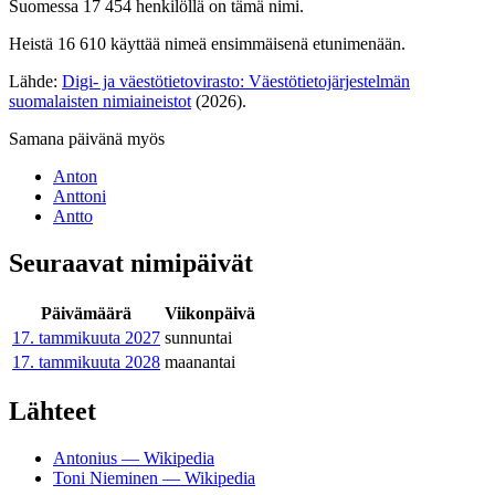
Suomessa 17 454 henkilöllä on tämä nimi.
Heistä 16 610 käyttää nimeä ensimmäisenä etunimenään.
Lähde:
Digi- ja väestötietovirasto: Väestötietojärjestelmän
suomalaisten nimiaineistot
(2026).
Samana päivänä myös
Anton
Anttoni
Antto
Seuraavat nimipäivät
Päivämäärä
Viikonpäivä
17. tammikuuta
2027
sunnuntai
17. tammikuuta
2028
maanantai
Lähteet
Antonius — Wikipedia
Toni Nieminen — Wikipedia