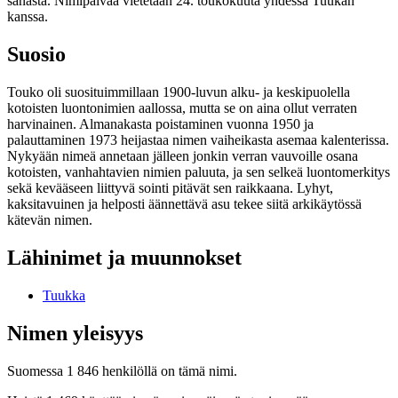
sanasta. Nimipäivää vietetään 24. toukokuuta yhdessä Tuukan
kanssa.
Suosio
Touko oli suosituimmillaan 1900-luvun alku- ja keskipuolella
kotoisten luontonimien aallossa, mutta se on aina ollut verraten
harvinainen. Almanakasta poistaminen vuonna 1950 ja
palauttaminen 1973 heijastaa nimen vaiheikasta asemaa kalenterissa.
Nykyään nimeä annetaan jälleen jonkin verran vauvoille osana
kotoisten, vanhahtavien nimien paluuta, ja sen selkeä luontomerkitys
sekä kevääseen liittyvä sointi pitävät sen raikkaana. Lyhyt,
kaksitavuinen ja helposti äännettävä asu tekee siitä arkikäytössä
kätevän nimen.
Lähinimet ja muunnokset
Tuukka
Nimen yleisyys
Suomessa 1 846 henkilöllä on tämä nimi.