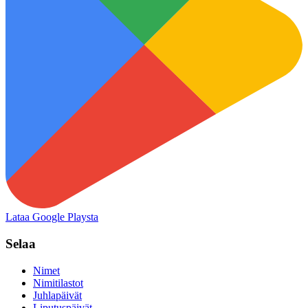
Lataa Google Playsta
Selaa
Nimet
Nimitilastot
Juhlapäivät
Liputuspäivät