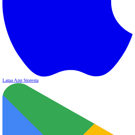
Lataa App Storesta