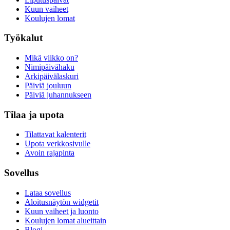
Kuun vaiheet
Koulujen lomat
Työkalut
Mikä viikko on?
Nimipäivähaku
Arkipäivälaskuri
Päiviä jouluun
Päiviä juhannukseen
Tilaa ja upota
Tilattavat kalenterit
Upota verkkosivulle
Avoin rajapinta
Sovellus
Lataa sovellus
Aloitusnäytön widgetit
Kuun vaiheet ja luonto
Koulujen lomat alueittain
Blogi