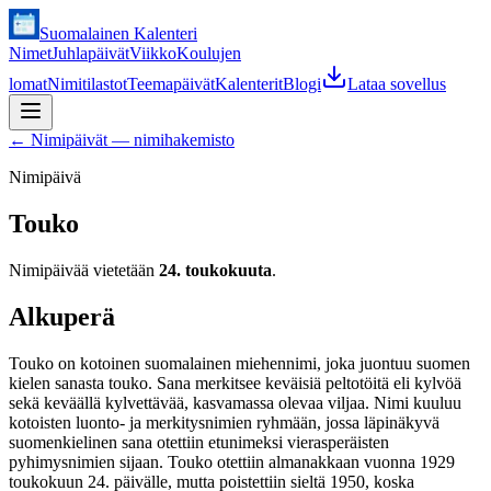
Suomalainen Kalenteri
Nimet
Juhlapäivät
Viikko
Koulujen
lomat
Nimitilastot
Teemapäivät
Kalenterit
Blogi
Lataa sovellus
←
Nimipäivät — nimihakemisto
Nimipäivä
Touko
Nimipäivää vietetään
24. toukokuuta
.
Alkuperä
Touko on kotoinen suomalainen miehennimi, joka juontuu suomen
kielen sanasta touko. Sana merkitsee keväisiä peltotöitä eli kylvöä
sekä keväällä kylvettävää, kasvamassa olevaa viljaa. Nimi kuuluu
kotoisten luonto- ja merkitysnimien ryhmään, jossa läpinäkyvä
suomenkielinen sana otettiin etunimeksi vierasperäisten
pyhimysnimien sijaan. Touko otettiin almanakkaan vuonna 1929
toukokuun 24. päivälle, mutta poistettiin sieltä 1950, koska