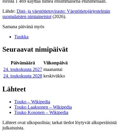
Heistä 1 469 käyttää nimeä ensimmäisenä etunimenään.
Lähde:
Digi- ja väestötietovirasto: Väestötietojärjestelmän
suomalaisten nimiaineistot
(2026).
Samana päivänä myös
Tuukka
Seuraavat nimipäivät
Päivämäärä
Viikonpäivä
24. toukokuuta
2027
maanantai
24. toukokuuta
2028
keskiviikko
Lähteet
Touko – Wikipedia
Touko Laaksonen – Wikipedia
Touko Kosonen – Wikipedia
Lähteet ovat ulkopuolisia; tarkat tiedot löytyvät alkuperäisistä
julkaisuista.