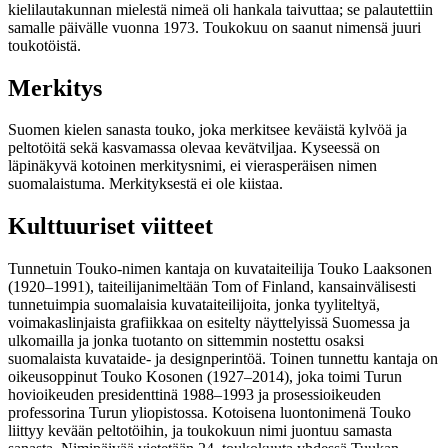
kielilautakunnan mielestä nimeä oli hankala taivuttaa; se palautettiin
samalle päivälle vuonna 1973. Toukokuu on saanut nimensä juuri
toukotöistä.
Merkitys
Suomen kielen sanasta touko, joka merkitsee keväistä kylvöä ja
peltotöitä sekä kasvamassa olevaa kevätviljaa. Kyseessä on
läpinäkyvä kotoinen merkitysnimi, ei vierasperäisen nimen
suomalaistuma. Merkityksestä ei ole kiistaa.
Kulttuuriset viitteet
Tunnetuin Touko-nimen kantaja on kuvataiteilija Touko Laaksonen
(1920–1991), taiteilijanimeltään Tom of Finland, kansainvälisesti
tunnetuimpia suomalaisia kuvataiteilijoita, jonka tyyliteltyä,
voimakaslinjaista grafiikkaa on esitelty näyttelyissä Suomessa ja
ulkomailla ja jonka tuotanto on sittemmin nostettu osaksi
suomalaista kuvataide- ja designperintöä. Toinen tunnettu kantaja on
oikeusoppinut Touko Kosonen (1927–2014), joka toimi Turun
hovioikeuden presidenttinä 1988–1993 ja prosessioikeuden
professorina Turun yliopistossa. Kotoisena luontonimenä Touko
liittyy kevään peltotöihin, ja toukokuun nimi juontuu samasta