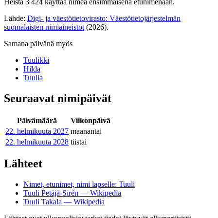
Heistä 3 424 käyttää nimeä ensimmäisenä etunimenään.
Lähde:
Digi- ja väestötietovirasto: Väestötietojärjestelmän
suomalaisten nimiaineistot
(2026).
Samana päivänä myös
Tuulikki
Hilda
Tuulia
Seuraavat nimipäivät
Päivämäärä
Viikonpäivä
22. helmikuuta
2027
maanantai
22. helmikuuta
2028
tiistai
Lähteet
Nimet, etunimet, nimi lapselle: Tuuli
Tuuli Petäjä-Sirén — Wikipedia
Tuuli Takala — Wikipedia