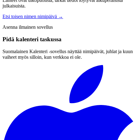
Lähteet ovat ulkopuolisia; tarkat tiedot löytyvät alkuperäisistä
julkaisuista.
Etsi toisen nimen nimipäivä
→
Asenna ilmainen sovellus
Pidä kalenteri taskussa
Suomalainen Kalenteri ‑sovellus näyttää nimipäivät, juhlat ja kuun
vaiheet myös silloin, kun verkkoa ei ole.