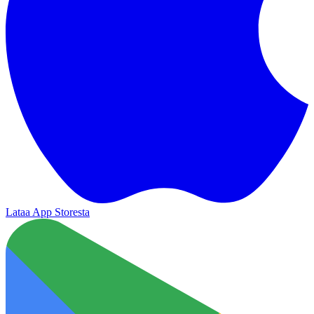
Lataa App Storesta