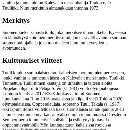
vanhin ja tunnetuin on Kalevalan metsänhaltija Tapion tytär
Tuulikki. Nimi merkittiin almanakkaan vuonna 1973.
Merkitys
Suomen kielen sanasta tuuli, joka merkitsee ilman liikettä. Kyseessä
on läpinäkyvä kotoinen merkitysnimi, jonka sisältö avautuu suoraan
suomenpuhujalle ja joka tuo mieleen luonnon keveyden ja
avoimuuden.
Kulttuuriset viitteet
Tuuli kuuluu suomalaisten tuuli-aiheisten luontonimien perheeseen,
jonka vanhin ja tunnetuin jäsen on Kalevalan metsänneito Tuulikki.
Tunnettuja Tuuli-nimen kantajia on urheilun ja taiteen aloilta.
Purjelautailija Tuuli Petäjä-Sirén (s. 1983) voitti olympiahopeaa
Lontoon kisoissa 2012 RS:X-luokassa, toimi Suomen
lipunkantajana Rion 2016 avajaisissa ja kilpaili vielä Tokion 2020
olympialaisissa. Oopperalaulaja, sopraano Tuuli Takala (s. 1987)
teki läpimurtonsa voitettuaan kaksi suomalaista laulukilpailua 2013
ja on sittemmin tehnyt kansainvälisen uran muun muassa Dresdenin
Semperoperin kiinnitettynä solistina ja esiintynyt johtavilla
oopperanäyttämöillä Yön kuningattaren kaltaisissa rooleissa