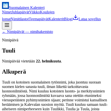
Suomalainen Kalenteri
Nimet
Juhlapäivät
Viikko
Koulujen
lomat
Nimitilastot
Teemapäivät
Kalenterit
Blogi
Lataa sovellus
←
Nimipäivät — nimihakemisto
Nimipäivä
Tuuli
Nimipäivää vietetään
22. helmikuuta
.
Alkuperä
Tuuli on kotoinen suomalainen tytönnimi, joka juontuu suoraan
suomen kielen sanasta tuuli, ilman liikettä tarkoittavasta
luonnonilmiöstä. Nimi kuuluu kotoisten luonto- ja merkitysnimien
ryhmään, jossa luonnonilmiötä kuvaava sana otettiin etunimeksi
vierasperäisten pyhimysnimien sijaan; perinne voimistui kansallisen
heräämisen ja Kalevalan suosion myötä. Tuuli kuuluu samaan tuuli-
aiheiseen nimiperheeseen kuin Tuulikki, Tuulia ja Tuula, joista