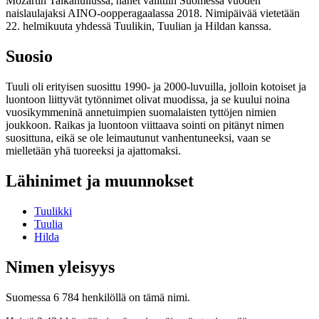
Mozartin Taikahuilussa; hänet valittiin Suomessa vuoden
naislaulajaksi AINO-oopperagaalassa 2018. Nimipäivää vietetään
22. helmikuuta yhdessä Tuulikin, Tuulian ja Hildan kanssa.
Suosio
Tuuli oli erityisen suosittu 1990- ja 2000-luvuilla, jolloin kotoiset ja
luontoon liittyvät tytönnimet olivat muodissa, ja se kuului noina
vuosikymmeninä annetuimpien suomalaisten tyttöjen nimien
joukkoon. Raikas ja luontoon viittaava sointi on pitänyt nimen
suosittuna, eikä se ole leimautunut vanhentuneeksi, vaan se
mielletään yhä tuoreeksi ja ajattomaksi.
Lähinimet ja muunnokset
Tuulikki
Tuulia
Hilda
Nimen yleisyys
Suomessa 6 784 henkilöllä on tämä nimi.