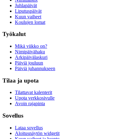
Juhlapäivät
Liputuspäivät
Kuun vaiheet
Koulujen lomat
Työkalut
Mikä viikko on?
Nimipäivähaku
Arkipäivälaskuri
Päiviä jouluun
Päiviä juhannukseen
Tilaa ja upota
Tilattavat kalenterit
Upota verkkosivulle
Avoin rajapinta
Sovellus
Lataa sovellus
Aloitusnäytön widgetit
Kuun vaiheet ja luonto