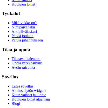
Koulujen lomat
Työkalut
Mikä viikko on?
Nimipäivähaku
Arkipäivälaskuri
Päiviä jouluun
Päiviä juhannukseen
Tilaa ja upota
Tilattavat kalenterit
Upota verkkosivulle
Avoin rajapinta
Sovellus
Lataa sovellus
Aloitusnäytön widgetit
Kuun vaiheet ja luonto
Koulujen lomat alueittain
Blogi