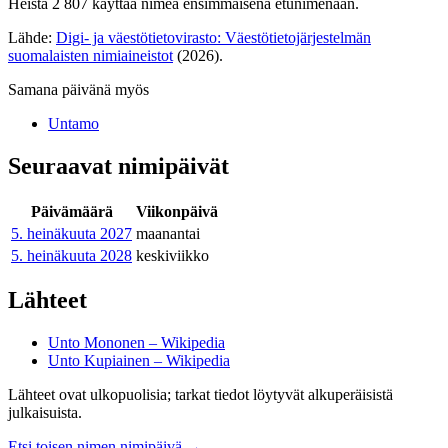
Heistä 2 807 käyttää nimeä ensimmäisenä etunimenään.
Lähde:
Digi- ja väestötietovirasto: Väestötietojärjestelmän
suomalaisten nimiaineistot
(2026).
Samana päivänä myös
Untamo
Seuraavat nimipäivät
Päivämäärä
Viikonpäivä
5. heinäkuuta
2027
maanantai
5. heinäkuuta
2028
keskiviikko
Lähteet
Unto Mononen – Wikipedia
Unto Kupiainen – Wikipedia
Lähteet ovat ulkopuolisia; tarkat tiedot löytyvät alkuperäisistä
julkaisuista.
Etsi toisen nimen nimipäivä
→