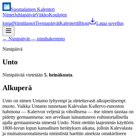
Suomalainen Kalenteri
Nimet
Juhlapäivät
Viikko
Koulujen
lomat
Nimitilastot
Teemapäivät
Kalenterit
Blogi
Lataa sovellus
←
Nimipäivät — nimihakemisto
Nimipäivä
Unto
Nimipäivää vietetään
5. heinäkuuta
.
Alkuperä
Unto on nimen Untamo lyhyempi ja oletettavasti alkuperäisempi
muoto. Vaikka Untamo tunnetaan Kalevalan Kullervo-runoston
hahmona — Kalervon veljenä ja vihollisena — itse nimen taustaa on
pidetty germaanisena: sen arvellaan lainautuneen esihistoriallisella
ajalla germaanisesta nimestä Undo. Nimi otettiin laajemmin käyttöön
1800-luvun lopun kansallisen herätyksen aikana, jolloin Kalevalasta
ja muinaissuomalaisesta nimistöstä haettiin aineksia omakieliseen