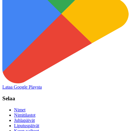
Lataa Google Playsta
Selaa
Nimet
Nimitilastot
Juhlapäivät
Liputuspäivät
Kuun vaiheet