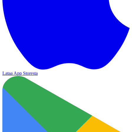
Lataa App Storesta