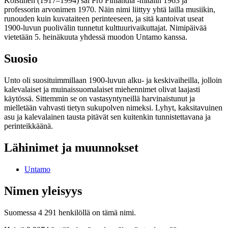
Koistinen (1917–1994) sai Pro Finlandia -mitalin 1963 ja
professorin arvonimen 1970. Näin nimi liittyy yhtä lailla musiikin,
runouden kuin kuvataiteen perinteeseen, ja sitä kantoivat useat
1900-luvun puolivälin tunnetut kulttuurivaikuttajat. Nimipäivää
vietetään 5. heinäkuuta yhdessä muodon Untamo kanssa.
Suosio
Unto oli suosituimmillaan 1900-luvun alku- ja keskivaiheilla, jolloin
kalevalaiset ja muinaissuomalaiset miehennimet olivat laajasti
käytössä. Sittemmin se on vastasyntyneillä harvinaistunut ja
mielletään vahvasti tietyn sukupolven nimeksi. Lyhyt, kaksitavuinen
asu ja kalevalainen tausta pitävät sen kuitenkin tunnistettavana ja
perinteikkäänä.
Lähinimet ja muunnokset
Untamo
Nimen yleisyys
Suomessa 4 291 henkilöllä on tämä nimi.