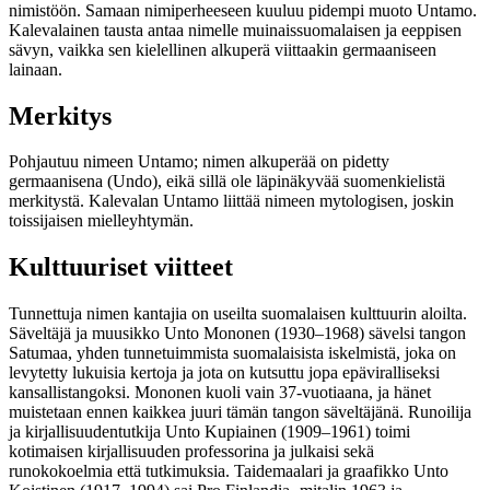
nimistöön. Samaan nimiperheeseen kuuluu pidempi muoto Untamo.
Kalevalainen tausta antaa nimelle muinaissuomalaisen ja eeppisen
sävyn, vaikka sen kielellinen alkuperä viittaakin germaaniseen
lainaan.
Merkitys
Pohjautuu nimeen Untamo; nimen alkuperää on pidetty
germaanisena (Undo), eikä sillä ole läpinäkyvää suomenkielistä
merkitystä. Kalevalan Untamo liittää nimeen mytologisen, joskin
toissijaisen mielleyhtymän.
Kulttuuriset viitteet
Tunnettuja nimen kantajia on useilta suomalaisen kulttuurin aloilta.
Säveltäjä ja muusikko Unto Mononen (1930–1968) sävelsi tangon
Satumaa, yhden tunnetuimmista suomalaisista iskelmistä, joka on
levytetty lukuisia kertoja ja jota on kutsuttu jopa epäviralliseksi
kansallistangoksi. Mononen kuoli vain 37-vuotiaana, ja hänet
muistetaan ennen kaikkea juuri tämän tangon säveltäjänä. Runoilija
ja kirjallisuudentutkija Unto Kupiainen (1909–1961) toimi
kotimaisen kirjallisuuden professorina ja julkaisi sekä
runokokoelmia että tutkimuksia. Taidemaalari ja graafikko Unto