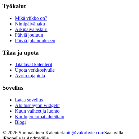
Työkalut
Mikä viikko on?
Nimipäivähaku
Arkipäivälaskuri
Päiviä jouluun
Päiviä juhannukseen
Tilaa ja upota
Tilattavat kalenterit
Upota verkkosivulle
Avoin rajapinta
Sovellus
Lataa sovellus
Aloitusnäytön widgetit
Kuun vaiheet ja luonto
Koulujen lomat alueittain
Blogi
©
2026
Suomalainen Kalenteri
antti@valorbyte.com
Saatavilla
iPhonelle ja Androidille.