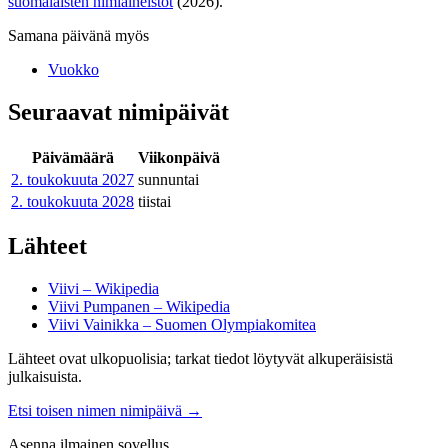
suomalaisten nimiaineistot
(2026).
Samana päivänä myös
Vuokko
Seuraavat nimipäivät
Päivämäärä
Viikonpäivä
2. toukokuuta
2027
sunnuntai
2. toukokuuta
2028
tiistai
Lähteet
Viivi – Wikipedia
Viivi Pumpanen – Wikipedia
Viivi Vainikka – Suomen Olympiakomitea
Lähteet ovat ulkopuolisia; tarkat tiedot löytyvät alkuperäisistä
julkaisuista.
Etsi toisen nimen nimipäivä
→
Asenna ilmainen sovellus