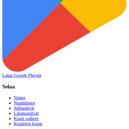
Lataa Google Playsta
Selaa
Nimet
Nimitilastot
Juhlapäivät
Liputuspäivät
Kuun vaiheet
Koulujen lomat