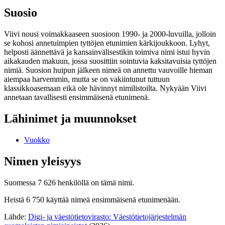
Suosio
Viivi nousi voimakkaaseen suosioon 1990- ja 2000-luvuilla, jolloin
se kohosi annetuimpien tyttöjen etunimien kärkijoukkoon. Lyhyt,
helposti äännettävä ja kansainvälisestikin toimiva nimi istui hyvin
aikakauden makuun, jossa suosittiin sointuvia kaksitavuisia tyttöjen
nimiä. Suosion huipun jälkeen nimeä on annettu vauvoille hieman
aiempaa harvemmin, mutta se on vakiintunut tuttuun
klassikkoasemaan eikä ole hävinnyt nimilistoilta. Nykyään Viivi
annetaan tavallisesti ensimmäisenä etunimenä.
Lähinimet ja muunnokset
Vuokko
Nimen yleisyys
Suomessa 7 626 henkilöllä on tämä nimi.
Heistä 6 750 käyttää nimeä ensimmäisenä etunimenään.
Lähde:
Digi- ja väestötietovirasto: Väestötietojärjestelmän