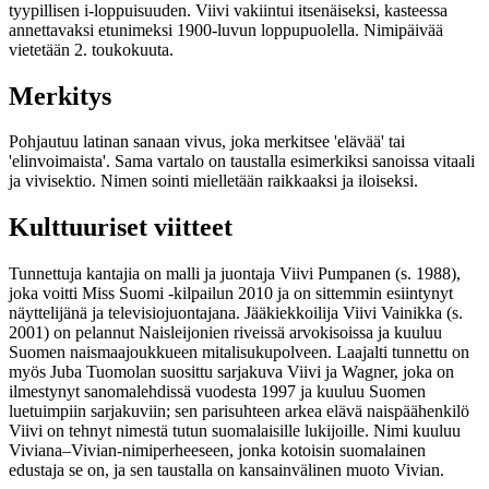
tyypillisen i-loppuisuuden. Viivi vakiintui itsenäiseksi, kasteessa
annettavaksi etunimeksi 1900-luvun loppupuolella. Nimipäivää
vietetään 2. toukokuuta.
Merkitys
Pohjautuu latinan sanaan vivus, joka merkitsee 'elävää' tai
'elinvoimaista'. Sama vartalo on taustalla esimerkiksi sanoissa vitaali
ja vivisektio. Nimen sointi mielletään raikkaaksi ja iloiseksi.
Kulttuuriset viitteet
Tunnettuja kantajia on malli ja juontaja Viivi Pumpanen (s. 1988),
joka voitti Miss Suomi -kilpailun 2010 ja on sittemmin esiintynyt
näyttelijänä ja televisiojuontajana. Jääkiekkoilija Viivi Vainikka (s.
2001) on pelannut Naisleijonien riveissä arvokisoissa ja kuuluu
Suomen naismaajoukkueen mitalisukupolveen. Laajalti tunnettu on
myös Juba Tuomolan suosittu sarjakuva Viivi ja Wagner, joka on
ilmestynyt sanomalehdissä vuodesta 1997 ja kuuluu Suomen
luetuimpiin sarjakuviin; sen parisuhteen arkea elävä naispäähenkilö
Viivi on tehnyt nimestä tutun suomalaisille lukijoille. Nimi kuuluu
Viviana–Vivian-nimiperheeseen, jonka kotoisin suomalainen
edustaja se on, ja sen taustalla on kansainvälinen muoto Vivian.