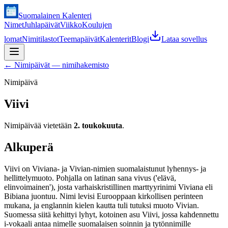
Suomalainen Kalenteri
Nimet
Juhlapäivät
Viikko
Koulujen
lomat
Nimitilastot
Teemapäivät
Kalenterit
Blogi
Lataa sovellus
←
Nimipäivät — nimihakemisto
Nimipäivä
Viivi
Nimipäivää vietetään
2. toukokuuta
.
Alkuperä
Viivi on Viviana- ja Vivian-nimien suomalaistunut lyhennys- ja
hellittelymuoto. Pohjalla on latinan sana vivus ('elävä,
elinvoimainen'), josta varhaiskristillinen marttyyrinimi Viviana eli
Bibiana juontuu. Nimi levisi Eurooppaan kirkollisen perinteen
mukana, ja englannin kielen kautta tuli tutuksi muoto Vivian.
Suomessa siitä kehittyi lyhyt, kotoinen asu Viivi, jossa kahdennettu
i-vokaali antaa nimelle suomalaisen soinnin ja tytönnimille