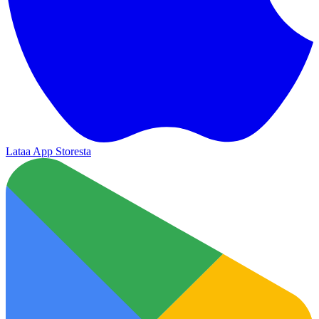
Lataa App Storesta