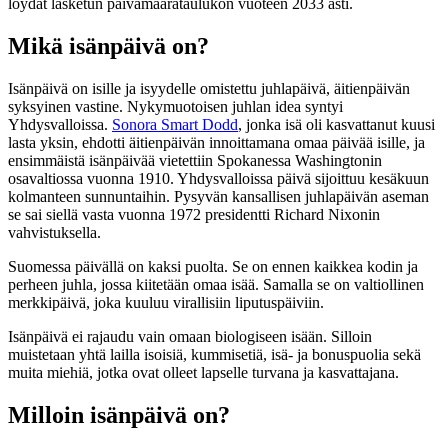
löydät lasketun päivämäärätaulukon vuoteen 2033 asti.
Mikä isänpäivä on?
Isänpäivä on isille ja isyydelle omistettu juhlapäivä, äitienpäivän
syksyinen vastine. Nykymuotoisen juhlan idea syntyi
Yhdysvalloissa.
Sonora Smart Dodd
, jonka isä oli kasvattanut kuusi
lasta yksin, ehdotti äitienpäivän innoittamana omaa päivää isille, ja
ensimmäistä isänpäivää vietettiin Spokanessa Washingtonin
osavaltiossa vuonna 1910. Yhdysvalloissa päivä sijoittuu kesäkuun
kolmanteen sunnuntaihin. Pysyvän kansallisen juhlapäivän aseman
se sai siellä vasta vuonna 1972 presidentti Richard Nixonin
vahvistuksella.
Suomessa päivällä on kaksi puolta. Se on ennen kaikkea kodin ja
perheen juhla, jossa kiitetään omaa isää. Samalla se on valtiollinen
merkkipäivä, joka kuuluu virallisiin liputuspäiviin.
Isänpäivä ei rajaudu vain omaan biologiseen isään. Silloin
muistetaan yhtä lailla isoisiä, kummisetiä, isä- ja bonuspuolia sekä
muita miehiä, jotka ovat olleet lapselle turvana ja kasvattajana.
Milloin isänpäivä on?