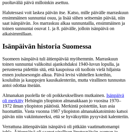
puoltaväliä päivä milloinkin asettuu.
Halutessasi voit laskea päivän itse. Katso, mille päivälle marraskuun
ensimmäinen sunnuntai osuu, ja lisää siihen seitsemän päivää, niin
saat isänpäivän. Jos marraskuu alkaa sunnuntailla, ensimmäinen ja
toinen sunnuntai osuvat 1. ja 8. päivälle, jolloin isänpäivä on
aikaisimmillaan.
Isänpäivän historia Suomessa
Suomeen isänpäivä tuli äitienpäivää myöhemmin. Marraskuun
toinen sunnuntai valikoitui ajankohdaksi 1940-luvun lopulla, ja
perusteena pidettiin sitä, että kaupoissa oli tuolloin vielä hiljaista
ennen joulusesongin alkua. Päivä levisi vähitellen koteihin,
kouluihin ja kauppojen kausikalenteriin, mutta virallinen tunnustus
antoi odottaa itseään.
Almanakan puolella tie oli poikkeuksellisen mutkainen.
Isänpäivä
oli merkitty
Helsingin yliopiston almanakkaan jo vuosina 1970–
1972 ilman yliopiston päätöstä. Merkintä poistettiin, kun asia
huomattiin. Vasta vuonna 1987 yliopiston almanakkatoimisto katsoi
päivän niin vakiintuneeksi, että se hyväksyttiin pysyvästi kalenteriin.
Verrattuna äitienpäivään isänpäivä oli pitkään vaatimattomampi
juhla. Äitienpäivä oli saanut virallisen liputuspäivän aseman jo