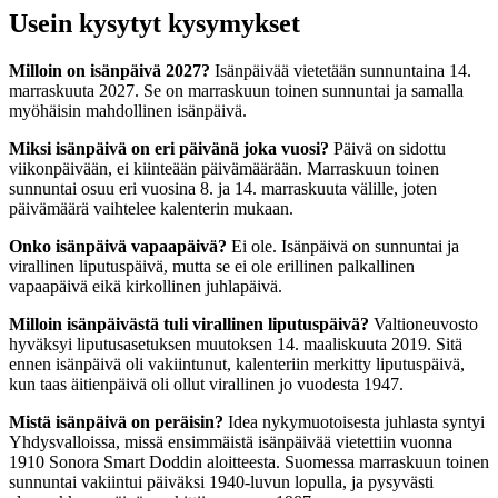
Usein kysytyt kysymykset
Milloin on isänpäivä 2027?
Isänpäivää vietetään sunnuntaina 14.
marraskuuta 2027. Se on marraskuun toinen sunnuntai ja samalla
myöhäisin mahdollinen isänpäivä.
Miksi isänpäivä on eri päivänä joka vuosi?
Päivä on sidottu
viikonpäivään, ei kiinteään päivämäärään. Marraskuun toinen
sunnuntai osuu eri vuosina 8. ja 14. marraskuuta välille, joten
päivämäärä vaihtelee kalenterin mukaan.
Onko isänpäivä vapaapäivä?
Ei ole. Isänpäivä on sunnuntai ja
virallinen liputuspäivä, mutta se ei ole erillinen palkallinen
vapaapäivä eikä kirkollinen juhlapäivä.
Milloin isänpäivästä tuli virallinen liputuspäivä?
Valtioneuvosto
hyväksyi liputusasetuksen muutoksen 14. maaliskuuta 2019. Sitä
ennen isänpäivä oli vakiintunut, kalenteriin merkitty liputuspäivä,
kun taas äitienpäivä oli ollut virallinen jo vuodesta 1947.
Mistä isänpäivä on peräisin?
Idea nykymuotoisesta juhlasta syntyi
Yhdysvalloissa, missä ensimmäistä isänpäivää vietettiin vuonna
1910 Sonora Smart Doddin aloitteesta. Suomessa marraskuun toinen
sunnuntai vakiintui päiväksi 1940-luvun lopulla, ja pysyvästi