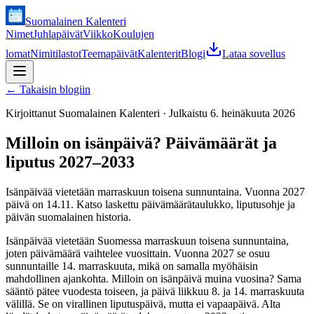
Suomalainen Kalenteri
Nimet
Juhlapäivät
Viikko
Koulujen
lomat
Nimitilastot
Teemapäivät
Kalenterit
Blogi
Lataa sovellus
←
Takaisin blogiin
Kirjoittanut
Suomalainen Kalenteri
·
Julkaistu
6. heinäkuuta 2026
Milloin on isänpäivä? Päivämäärät ja
liputus 2027–2033
Isänpäivää vietetään marraskuun toisena sunnuntaina. Vuonna 2027
päivä on 14.11. Katso laskettu päivämäärätaulukko, liputusohje ja
päivän suomalainen historia.
Isänpäivää vietetään Suomessa marraskuun toisena sunnuntaina,
joten päivämäärä vaihtelee vuosittain. Vuonna 2027 se osuu
sunnuntaille 14. marraskuuta, mikä on samalla myöhäisin
mahdollinen ajankohta. Milloin on isänpäivä muina vuosina? Sama
sääntö pätee vuodesta toiseen, ja päivä liikkuu 8. ja 14. marraskuuta
välillä. Se on virallinen liputuspäivä, mutta ei vapaapäivä. Alta