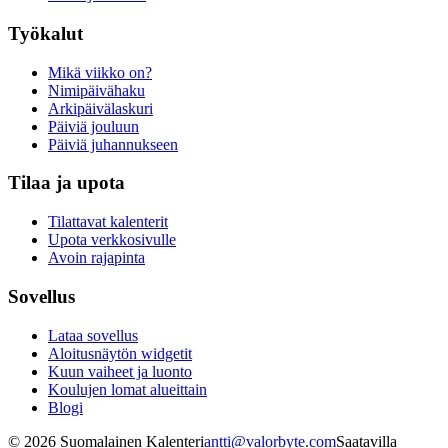
Työkalut
Mikä viikko on?
Nimipäivähaku
Arkipäivälaskuri
Päiviä jouluun
Päiviä juhannukseen
Tilaa ja upota
Tilattavat kalenterit
Upota verkkosivulle
Avoin rajapinta
Sovellus
Lataa sovellus
Aloitusnäytön widgetit
Kuun vaiheet ja luonto
Koulujen lomat alueittain
Blogi
©
2026
Suomalainen Kalenteri
antti@valorbyte.com
Saatavilla