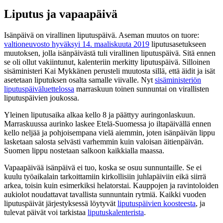
Liputus ja vapaapäivä
Isänpäivä on virallinen liputuspäivä. Aseman muutos on tuore:
valtioneuvosto hyväksyi 14. maaliskuuta 2019
liputusasetukseen
muutoksen, jolla isänpäivästä tuli virallinen liputuspäivä. Sitä ennen
se oli ollut vakiintunut, kalenteriin merkitty liputuspäivä. Silloinen
sisäministeri Kai Mykkänen perusteli muutosta sillä, että äidit ja isät
asetetaan liputuksen osalta samalle viivalle. Nyt
sisäministeriön
liputuspäiväluettelossa
marraskuun toinen sunnuntai on virallisten
liputuspäivien joukossa.
Yleinen liputusaika alkaa kello 8 ja päättyy auringonlaskuun.
Marraskuussa aurinko laskee Etelä-Suomessa jo iltapäivällä ennen
kello neljää ja pohjoisempana vielä aiemmin, joten isänpäivän lippu
lasketaan salosta selvästi varhemmin kuin valoisan äitienpäivän.
Suomen lippu nostetaan salkoon kaikkialla maassa.
Vapaapäivää isänpäivä ei tuo, koska se osuu sunnuntaille. Se ei
kuulu työaikalain tarkoittamiin kirkollisiin juhlapäiviin eikä siirrä
arkea, toisin kuin esimerkiksi helatorstai. Kauppojen ja ravintoloiden
aukiolot noudattavat tavallista sunnuntain rytmiä. Kaikki vuoden
liputuspäivät järjestyksessä löytyvät
liputuspäivien koosteesta
, ja
tulevat päivät voi tarkistaa
liputuskalenterista
.