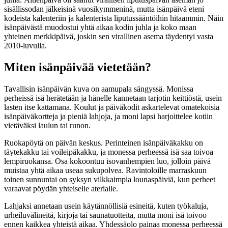
sisällissodan jälkeisinä vuosikymmeninä, mutta isänpäivä eteni
kodeista kalenteriin ja kalenterista liputussääntöihin hitaammin. Näin
isänpäivästä muodostui yhtä aikaa kodin juhla ja koko maan
yhteinen merkkipäivä, joskin sen virallinen asema täydentyi vasta
2010-luvulla.
Miten isänpäivää vietetään?
Tavallisin isänpäivän kuva on aamupala sängyssä. Monissa
perheissä isä herätetään ja hänelle kannetaan tarjotin keittiöstä, usein
lasten itse kattamana. Koulut ja päiväkodit askartelevat omatekoisia
isänpäiväkortteja ja pieniä lahjoja, ja moni lapsi harjoittelee kotiin
vietäväksi laulun tai runon.
Ruokapöytä on päivän keskus. Perinteinen isänpäiväkakku on
täytekakku tai voileipäkakku, ja monessa perheessä isä saa toivoa
lempiruokansa. Osa kokoontuu isovanhempien luo, jolloin päivä
muistaa yhtä aikaa useaa sukupolvea. Ravintoloille marraskuun
toinen sunnuntai on syksyn vilkkaimpia lounaspäiviä, kun perheet
varaavat pöydän yhteiselle aterialle.
Lahjaksi annetaan usein käytännöllisiä esineitä, kuten työkaluja,
urheiluvälineitä, kirjoja tai saunatuotteita, mutta moni isä toivoo
ennen kaikkea yhteistä aikaa. Yhdessäolo painaa monessa perheessä