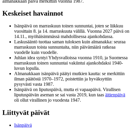
almanakkaan päivä merkittiin vuonna 1987.
Keskeiset havainnot
Isänpäivä on marraskuun toinen sunnuntai, joten se liikkuu
vuosittain 8. ja 14. marraskuuta välillä. Vuonna 2027 päivä on
14.11., myöhäisimmässä mahdollisessa ajankohdassa.
Laskusääntö tuottaa saman tuloksen kuin almanakka: seuraa
marraskuun toista sunnuntaita, niin päivämäärä ratkeaa
vuodelle kuin vuodelle.
Juhlan idea syntyi Yhdysvalloissa vuonna 1910, ja Suomessa
marraskuun toinen sunnuntai vakiintui ajankohdaksi 1940-
luvun lopulla.
Almanakkaan isänpäivä päätyi mutkien kautta: se merkittiin
ilman päätöstä 1970–1972, poistettiin ja hyväksyttiin
pysyvästi vasta 1987.
Isänpäivä on liputuspäivä, mutta ei vapaapäivä. Virallisen
liputuspäivän aseman se sai vasta 2019, kun taas
äitienpäivä
oli ollut virallinen jo vuodesta 1947.
Liittyvät päivät
Isänpäivä