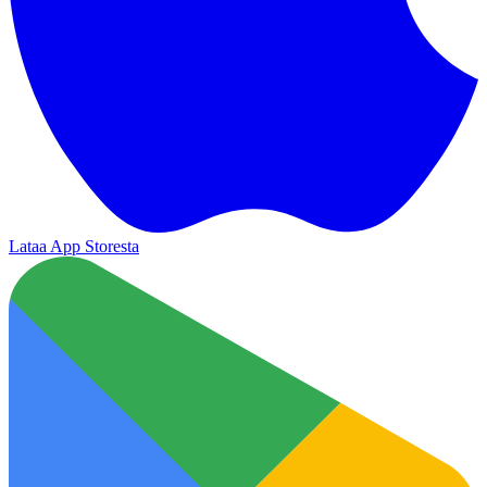
Lataa App Storesta