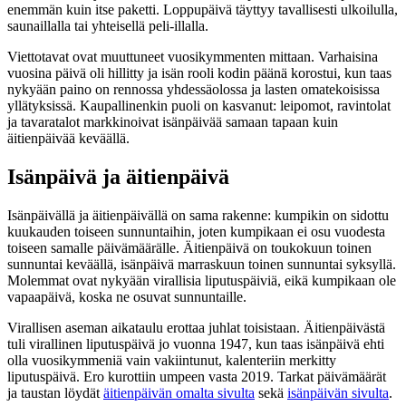
enemmän kuin itse paketti. Loppupäivä täyttyy tavallisesti ulkoilulla,
saunaillalla tai yhteisellä peli-illalla.
Viettotavat ovat muuttuneet vuosikymmenten mittaan. Varhaisina
vuosina päivä oli hillitty ja isän rooli kodin päänä korostui, kun taas
nykyään paino on rennossa yhdessäolossa ja lasten omatekoisissa
yllätyksissä. Kaupallinenkin puoli on kasvanut: leipomot, ravintolat
ja tavaratalot markkinoivat isänpäivää samaan tapaan kuin
äitienpäivää keväällä.
Isänpäivä ja äitienpäivä
Isänpäivällä ja äitienpäivällä on sama rakenne: kumpikin on sidottu
kuukauden toiseen sunnuntaihin, joten kumpikaan ei osu vuodesta
toiseen samalle päivämäärälle. Äitienpäivä on toukokuun toinen
sunnuntai keväällä, isänpäivä marraskuun toinen sunnuntai syksyllä.
Molemmat ovat nykyään virallisia liputuspäiviä, eikä kumpikaan ole
vapaapäivä, koska ne osuvat sunnuntaille.
Virallisen aseman aikataulu erottaa juhlat toisistaan. Äitienpäivästä
tuli virallinen liputuspäivä jo vuonna 1947, kun taas isänpäivä ehti
olla vuosikymmeniä vain vakiintunut, kalenteriin merkitty
liputuspäivä. Ero kurottiin umpeen vasta 2019. Tarkat päivämäärät
ja taustan löydät
äitienpäivän omalta sivulta
sekä
isänpäivän sivulta
.