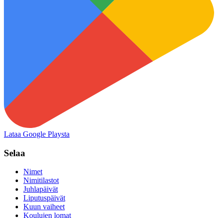
Lataa Google Playsta
Selaa
Nimet
Nimitilastot
Juhlapäivät
Liputuspäivät
Kuun vaiheet
Koulujen lomat