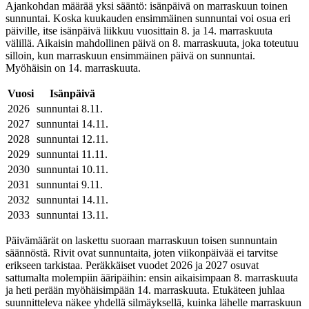
Ajankohdan määrää yksi sääntö: isänpäivä on marraskuun toinen
sunnuntai. Koska kuukauden ensimmäinen sunnuntai voi osua eri
päiville, itse isänpäivä liikkuu vuosittain 8. ja 14. marraskuuta
välillä. Aikaisin mahdollinen päivä on 8. marraskuuta, joka toteutuu
silloin, kun marraskuun ensimmäinen päivä on sunnuntai.
Myöhäisin on 14. marraskuuta.
Vuosi
Isänpäivä
2026
sunnuntai 8.11.
2027
sunnuntai 14.11.
2028
sunnuntai 12.11.
2029
sunnuntai 11.11.
2030
sunnuntai 10.11.
2031
sunnuntai 9.11.
2032
sunnuntai 14.11.
2033
sunnuntai 13.11.
Päivämäärät on laskettu suoraan marraskuun toisen sunnuntain
säännöstä. Rivit ovat sunnuntaita, joten viikonpäivää ei tarvitse
erikseen tarkistaa. Peräkkäiset vuodet 2026 ja 2027 osuvat
sattumalta molempiin ääripäihin: ensin aikaisimpaan 8. marraskuuta
ja heti perään myöhäisimpään 14. marraskuuta. Etukäteen juhlaa
suunnitteleva näkee yhdellä silmäyksellä, kuinka lähelle marraskuun