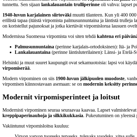
tunnettu. Sen sijaan
lankalauantain trulliperinne
oli vahva: lapset pu
1940-luvun karjalainen siirtoväki
muutti tilanteen. Kun yli 400 000
erillistä tapaa (itäistä virpomista palmusunnuntaina ja läntistä trulleja 
on koristellut pajunoksat ja jotka kiertävät virpomislorua lausuen ovelt
Modernissa Suomessa virpomista voi siten tehdä
kahtena eri päivän
Palmusunnuntaina
(perinne karjalais-ortodoksinen): Itä- ja P
Lankalauantaina
(perinne läntisluterilainen): Länsi- ja Etelä
Helsinki ja muut suuret kaupungit ovat sekamuotoisia: lapsi voi käyd
virpomiserää
.
Modern virpominen on siis
1900-luvun jälkipuolen muodoste
, vanh
virpomisen kiinnostavaan asemaan: se on
modernin keksitty perinn
Modernit virpomisperinteet ja loitsut
Modernisti virpominen seuraa seuraavaa kaavaa. Lapset valmisteleva
kreppipaperinauhoja ja silkkikukkasia
. Pukeutuminen on yleensä
Vakiintunut virpomisloitsu kuuluu:
Virvon varvon tuoreeks terveeks, tulevaks vuodeks, vitsa sulle,