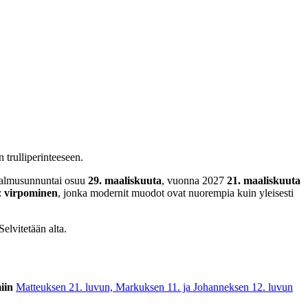
 trulliperinteeseen.
 palmusunnuntai osuu
29. maaliskuuta
, vuonna 2027
21. maaliskuuta
:
virpominen
, jonka modernit muodot ovat nuorempia kuin yleisesti
elvitetään alta.
iin
Matteuksen 21. luvun, Markuksen 11. ja Johanneksen 12. luvun