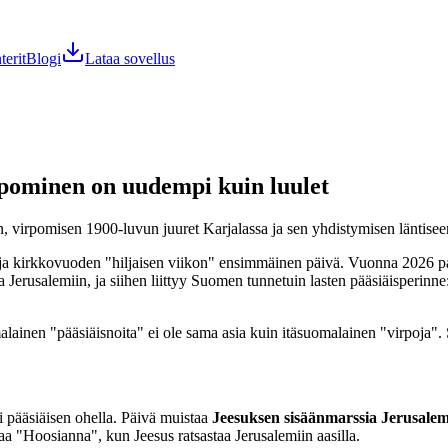
terit
Blogi
Lataa sovellus
rpominen on uudempi kuin luulet
 virpomisen 1900-luvun juuret Karjalassa ja sen yhdistymisen läntiseen
ku ja kirkkovuoden "hiljaisen viikon" ensimmäinen päivä. Vuonna 2026
 Jerusalemiin, ja siihen liittyy Suomen tunnetuin lasten pääsiäisperinne
ainen "pääsiäisnoita" ei ole sama asia kuin itäsuomalainen "virpoja". S
 pääsiäisen ohella. Päivä muistaa
Jeesuksen sisäänmarssia Jerusalem
utaa "Hoosianna", kun Jeesus ratsastaa Jerusalemiin aasilla.