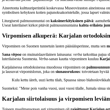
Aineetonta kulttuuriperintöä koskevassa Museoviraston aineistossa o
symbolisen kehyksen kotien pajunoksakoristelulle, jossa lapset valmist
Liturgisesti palmusunnuntai on
kaksimerkityksinen päivä
: aamuhetke
Useat luterilaiset kirkot pitävät palmusunnuntaina
kahta erilaista ju
Virpomisen alkuperä: Karjalan ortodoksin
Virpominen on Suomen tunnetuin lasten pääsiäisperinne, mutta sen
m
Sana
virpoa
on muinaislaavilainen lainasana:
verba
tarkoittaa pajua s
luterilaisesta Suomesta.
Verba
-sanan kautta virpominen kuuluu
Karjal
Karjalaisessa ortodoksisessa muodossa virpominen on
palmusunnunt
ja lausuvat virpomislorun, joka on
siunausrukous
: toivotetaan hyvää
Kulu kettu iäreh, uuzi kettu tilah, Spuassa sinuo blahoslovikkah
Suomeksi: "Mene pois vanha vuosi, uusi vuosi tilalle, Jumala sinua s
Karjalan siirtolaisuus ja virpomisen levi
Toiseen maailmansotaan asti virpominen oli
rajoittunut Karjalan o