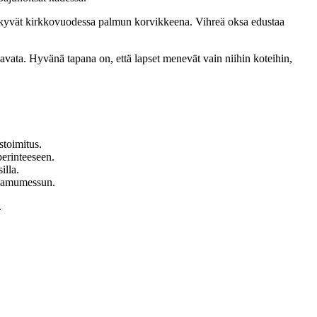
äkyvät kirkkovuodessa palmun korvikkeena. Vihreä oksa edustaa
 avata. Hyvänä tapana on, että lapset menevät vain niihin koteihin,
toimitus.
perinteeseen.
illa.
 aamumessun.
.