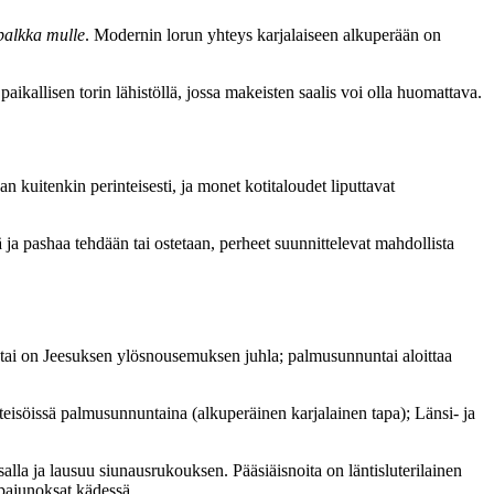
 palkka mulle
. Modernin lorun yhteys karjalaiseen alkuperään on
paikallisen torin lähistöllä, jossa makeisten saalis voi olla huomattava.
an kuitenkin perinteisesti, ja monet kotitaloudet liputtavat
ja pashaa tehdään tai ostetaan, perheet suunnittelevat mahdollista
tai on Jeesuksen ylösnousemuksen juhla; palmusunnuntai aloittaa
teisöissä palmusunnuntaina (alkuperäinen karjalainen tapa); Länsi- ja
salla ja lausuu siunausrukouksen. Pääsiäisnoita on läntisluterilainen
 pajunoksat kädessä.