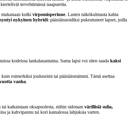
 kiertelivät tervehtimässä naapureita.
dän mukanaan kulki
virpomisperinne
. Lasten näkökulmasta kahta
 syntyi nykyinen hybridi
: pääsiäisnoidiksi pukeutuneet lapset, joilla
uissa kodeissa lankalauantaina. Sama lapsi voi siten saada
kaksi
kuin esimerkiksi jouluseimi tai pääsiäismämmi. Tämä asettaa
vuotta vanha
.
 tai katkaistaan oksapuolesta, niihin sidotaan
värillisiä sulia,
uina ja kahvipannu tai kori kainalossa lahjuksia varten.