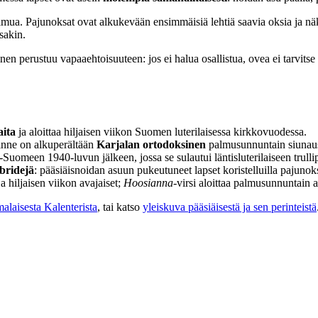
mua. Pajunoksat ovat alkukevään ensimmäisiä lehtiä saavia oksia ja n
sakin.
en perustuu vapaaehtoisuuteen: jos ei halua osallistua, ovea ei tarvitse
aita
ja aloittaa hiljaisen viikon Suomen luterilaisessa kirkkovuodessa.
rinne on alkuperältään
Karjalan ortodoksinen
palmusunnuntain siunaus
-Suomeen 1940-luvun jälkeen, jossa se sulautui läntisluterilaiseen trulli
bridejä
: pääsiäisnoidan asuun pukeutuneet lapset koristelluilla pajunoks
a hiljaisen viikon avajaiset;
Hoosianna
-virsi aloittaa palmusunnuntain
alaisesta Kalenterista
, tai katso
yleiskuva pääsiäisestä ja sen perinteistä