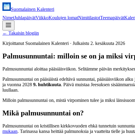
Suomalainen Kalenteri
Nimet
Juhlapäivät
Viikko
Koulujen lomat
Nimitilastot
Teemapäivät
Kalen
←
Takaisin blogiin
Kirjoittanut
Suomalainen Kalenteri
·
Julkaistu
2. kesäkuuta 2026
Palmusunnuntai: milloin se on ja miksi vi
Palmusunnuntai aloittaa pääsiäisviikon. Selitämme päivän merkityksen,
Palmusunnuntai on pääsiäistä edeltävä sunnuntai, pääsiäisviikon al
ja vuonna 2028
9. huhtikuuta
. Päivä muistaa Jeesuksen sisäänmarssia
luullaan.
Milloin palmusunnuntai on, mistä virpominen tulee ja miksi länsisuomal
Mikä palmusunnuntai on?
Palmusunnuntai on kristillisen kirkkovuoden ehkä tunnetuin sunnuntai
mukaan
. Tarinassa kansa heittää palmunoksia ja vaatteita tielle ja hu