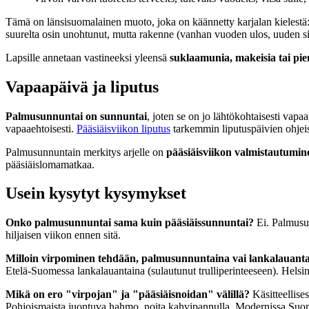
Tämä on länsisuomalainen muoto, joka on käännetty karjalan kielestä
suurelta osin unohtunut, mutta rakenne (vanhan vuoden ulos, uuden sis
Lapsille annetaan vastineeksi yleensä
suklaamunia, makeisia tai pie
Vapaapäivä ja liputus
Palmusunnuntai on sunnuntai
, joten se on jo lähtökohtaisesti vapaa
vapaaehtoisesti.
Pääsiäisviikon liputus
tarkemmin liputuspäivien ohjei
Palmusunnuntain merkitys arjelle on
pääsiäisviikon valmistautumin
pääsiäisloma­matkaa.
Usein kysytyt kysymykset
Onko palmusunnuntai sama kuin pääsiäissunnuntai?
Ei. Palmusun
hiljaisen viikon ennen sitä.
Milloin virpominen tehdään, palmusunnuntaina vai lankalauant
Etelä-Suomessa lankalauantaina (sulautunut trulliperinteeseen). Hels
Mikä on ero "virpojan" ja "pääsiäisnoidan" välillä?
Käsitteellises
Pohjoismaista juontuva hahmo, noita kahvipannulla. Modernissa Suom