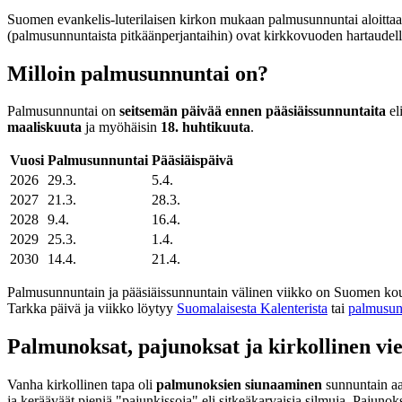
Suomen evankelis-luterilaisen kirkon mukaan palmusunnuntai aloitta
(palmusunnuntaista pitkäänperjantaihin) ovat kirkkovuoden hartaudellise
Milloin palmusunnuntai on?
Palmusunnuntai on
seitsemän päivää ennen pääsiäissunnuntaita
el
maaliskuuta
ja myöhäisin
18. huhtikuuta
.
Vuosi
Palmusunnuntai
Pääsiäispäivä
2026
29.3.
5.4.
2027
21.3.
28.3.
2028
9.4.
16.4.
2029
25.3.
1.4.
2030
14.4.
21.4.
Palmusunnuntain ja pääsiäissunnuntain välinen viikko on Suomen kou
Tarkka päivä ja viikko löytyy
Suomalaisesta Kalenterista
tai
palmusun
Palmunoksat, pajunoksat ja kirkollinen vie
Vanha kirkollinen tapa oli
palmunoksien siunaaminen
sunnuntain aa
ja kerääväät pieniä "pajunkissoja" eli sitkeäkarvaisia silmuja. Pajunok