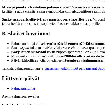
Miksi pajunoksia käytetään palmun sijaan?
Suomessa ei kasva pal
kevätta ja uutta elämää, sama symboliikka kuin alkuperäisessä palmus
Saako naapuri kieltäytyä avaamasta ovea virpojille?
Saa. Virpomin
joissa heidät tunnetaan, tai sopia vierailusta ennakkoon naapureille.
Keskeiset havainnot
Palmusunnuntai on
seitsemän päivää ennen pääsiäissunnunt
Sana
virpoa
tulee muinaislaavilaisesta
verba
-sanasta (paju); pe
Karjalainen siirtoväki
levitti virpomisperinteen Länsi- ja Etelä
Modernit virpomistavat ovat
1950–1960-luvulla syntyneitä hy
Päivän kirkollinen ydin on edelleen
Jeesuksen sisäänmarssin
j
Tarkista palmusunnuntain ja
pääsiäisen viikon muut päivämäärät
Suom
Liittyvät päivät
Palmusunnuntai
Asenna ilmainen sovellus