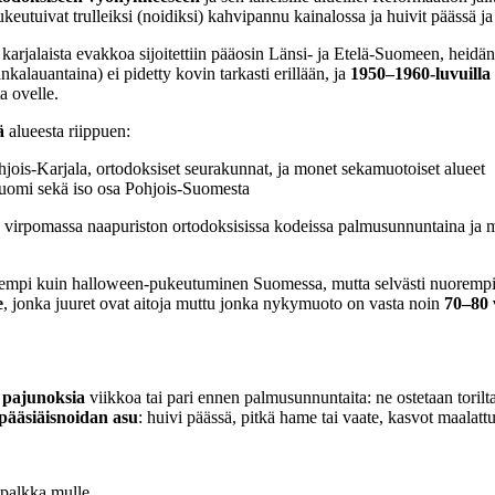
keutuivat trulleiksi (noidiksi) kahvipannu kainalossa ja huivit päässä ja
 karjalaista evakkoa sijoitettiin pääosin Länsi- ja Etelä-Suomeen, hei
lankalauantaina) ei pidetty kovin tarkasti erillään, ja
1950–1960-luvuilla
a ovelle.
ä
alueesta riippuen:
ohjois-Karjala, ortodoksiset seurakunnat, ja monet sekamuotoiset alueet
-Suomi sekä iso osa Pohjois-Suomesta
ä virpomassa naapuriston ortodoksisissa kodeissa palmusunnuntaina ja m
empi kuin halloween-pukeutuminen Suomessa, mutta selvästi nuorempi 
e
, jonka juuret ovat aitoja muttu jonka nykymuoto on vasta noin
70–80 
t
pajunoksia
viikkoa tai pari ennen palmusunnuntaita: ne ostetaan torilta
pääsiäisnoidan asu
: huivi päässä, pitkä hame tai vaate, kasvot maalatt
 palkka mulle.