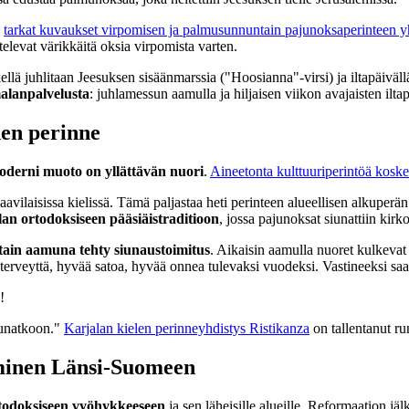
n
tarkat kuvaukset virpomisen ja palmusunnuntain pajunoksaperinteen y
elevat värikkäitä oksia virpomista varten.
llä juhlitaan Jeesuksen sisäänmarssia ("Hoosianna"-virsi) ja iltapäiväll
malanpalvelusta
: juhlamessun aamulla ja hiljaisen viikon avajaisten iltap
en perinne
oderni muoto on yllättävän nuori
.
Aineetonta kulttuuriperintöä kosk
laavilaisissa kielissä. Tämä paljastaa heti perinteen alueellisen alkuper
an ortodoksiseen pääsiäistraditioon
, jossa pajunoksat siunattiin kir
ain aamuna tehty siunaustoimitus
. Aikaisin aamulla nuoret kulkevat
 terveyttä, hyvää satoa, hyvää onnea tulevaksi vuodeksi. Vastineeksi saa
!
iunatkoon."
Karjalan kielen perinneyhdistys Ristikanza
on tallentanut ru
äminen Länsi-Suomeen
rtodoksiseen vyöhykkeeseen
ja sen läheisille alueille. Reformaation jäl