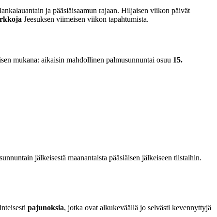
 lankalauantain ja pääsiäisaamun rajaan. Hiljaisen viikon päivät
irkkoja
Jeesuksen viimeisen viikon tapahtumista.
iäisen mukana: aikaisin mahdollinen palmusunnuntai osuu
15.
nnuntain jälkeisestä maanantaista pääsiäisen jälkeiseen tiistaihin.
nteisesti
pajunoksia
, jotka ovat alkukeväällä jo selvästi kevennyttyjä