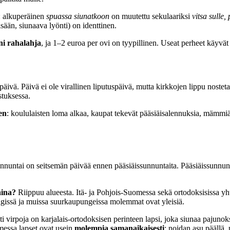
: alkuperäinen
spuassa siunatkoon
on muutettu sekulaariksi
vitsa sulle,
ään, siunaava lyönti) on identtinen.
ni rahalahja
, ja 1–2 euroa per ovi on tyypillinen. Useat perheet käyvät 
päivä. Päivä ei ole virallinen liputuspäivä, mutta kirkkojen lippu nosteta
stuksessa.
en
: koululaisten loma alkaa, kaupat tekevät pääsiäisalennuksia, mämmiä 
nuntai on seitsemän päivää ennen pääsiäissunnuntaita. Pääsiäissunnun
aina?
Riippuu alueesta. Itä- ja Pohjois-Suomessa sekä ortodoksisissa yh
ingissä ja muissa suurkaupungeissa molemmat ovat yleisiä.
ti virpoja on karjalais-ortodoksisen perinteen lapsi, joka siunaa pajunok
essa lapset ovat usein
molempia samanaikaisesti
: noidan asu päällä,