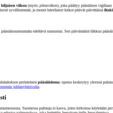
a
hiljaisen viikon
(myös:
piinaviikon
), joka päättyy pääsiäisen vigiliaan
sti syvällisimmät, ja monet luterilaiset kirkot pitävät päivittäisiä
iltak
i pääsiäissunnuntaita edeltävä sunnuntai. Sen päivämäärä liikkuu pääs
lulaitoksen perinteinen
pääsiäisloma
: opetus keskeytyy yleensä palmusu
nuntain juhlapyhäsivulta
.
sti
mumessussa. Suomessa palmuja ei kasva, joten kirkoissa käytetään peri
sa edustaa palmunoksaa, joka heitettiin Jeesuksen tielle Jerusalemissa.