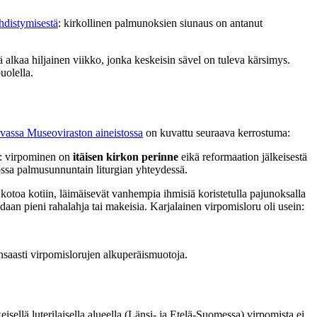
hdistymisestä
: kirkollinen palmunoksien siunaus on antanut
ä alkaa hiljainen viikko, jonka keskeisin sävel on tuleva kärsimys.
uolella.
evassa Museoviraston aineistossa
on kuvattu seuraava kerrostuma:
än: virpominen on
itäisen kirkon perinne
eikä reformaation jälkeisestä
kossa palmusunnuntain liturgian yhteydessä.
 kotoa kotiin, läimäisevät vanhempia ihmisiä koristetulla pajunoksalla
daan pieni rahalahja tai makeisia. Karjalainen virpomisloru oli usein:
nsaasti virpomislorujen alkuperäismuotoja.
keisellä luterilaisella alueella (Länsi- ja Etelä-Suomessa) virpomista ei