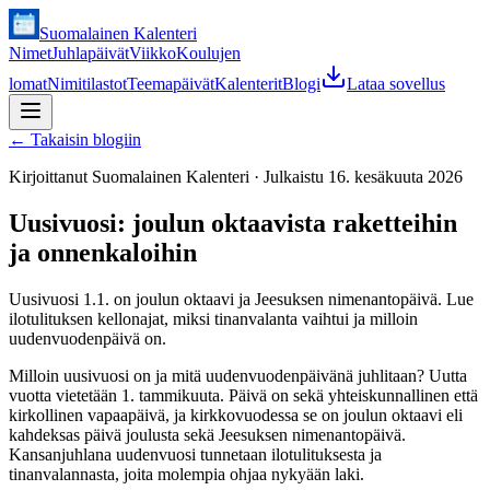
Suomalainen Kalenteri
Nimet
Juhlapäivät
Viikko
Koulujen
lomat
Nimitilastot
Teemapäivät
Kalenterit
Blogi
Lataa sovellus
←
Takaisin blogiin
Kirjoittanut
Suomalainen Kalenteri
·
Julkaistu
16. kesäkuuta 2026
Uusivuosi: joulun oktaavista raketteihin
ja onnenkaloihin
Uusivuosi 1.1. on joulun oktaavi ja Jeesuksen nimenantopäivä. Lue
ilotulituksen kellonajat, miksi tinanvalanta vaihtui ja milloin
uudenvuodenpäivä on.
Milloin uusivuosi on ja mitä uudenvuodenpäivänä juhlitaan? Uutta
vuotta vietetään 1. tammikuuta. Päivä on sekä yhteiskunnallinen että
kirkollinen vapaapäivä, ja kirkkovuodessa se on joulun oktaavi eli
kahdeksas päivä joulusta sekä Jeesuksen nimenantopäivä.
Kansanjuhlana uudenvuosi tunnetaan ilotulituksesta ja
tinanvalannasta, joita molempia ohjaa nykyään laki.