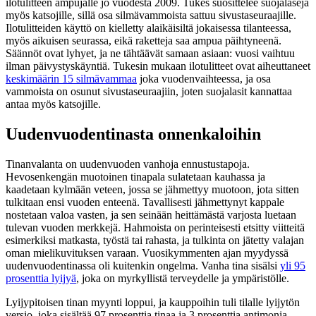
ilotulitteen ampujalle jo vuodesta 2009. Tukes suosittelee suojalaseja
myös katsojille, sillä osa silmävammoista sattuu sivustaseuraajille.
Ilotulitteiden käyttö on kielletty alaikäisiltä jokaisessa tilanteessa,
myös aikuisen seurassa, eikä raketteja saa ampua päihtyneenä.
Säännöt ovat lyhyet, ja ne tähtäävät samaan asiaan: vuosi vaihtuu
ilman päivystyskäyntiä. Tukesin mukaan ilotulitteet ovat aiheuttaneet
keskimäärin 15 silmävammaa
joka vuodenvaihteessa, ja osa
vammoista on osunut sivustaseuraajiin, joten suojalasit kannattaa
antaa myös katsojille.
Uudenvuodentinasta onnenkaloihin
Tinanvalanta on uudenvuoden vanhoja ennustustapoja.
Hevosenkengän muotoinen tinapala sulatetaan kauhassa ja
kaadetaan kylmään veteen, jossa se jähmettyy muotoon, jota sitten
tulkitaan ensi vuoden enteenä. Tavallisesti jähmettynyt kappale
nostetaan valoa vasten, ja sen seinään heittämästä varjosta luetaan
tulevan vuoden merkkejä. Hahmoista on perinteisesti etsitty viitteitä
esimerkiksi matkasta, työstä tai rahasta, ja tulkinta on jätetty valajan
oman mielikuvituksen varaan. Vuosikymmenten ajan myydyssä
uudenvuodentinassa oli kuitenkin ongelma. Vanha tina sisälsi
yli 95
prosenttia lyijyä
, joka on myrkyllistä terveydelle ja ympäristölle.
Lyijypitoisen tinan myynti loppui, ja kauppoihin tuli tilalle lyijytön
versio, joka sisältää 97 prosenttia tinaa ja 3 prosenttia antimonia.