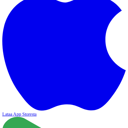
Lataa App Storesta