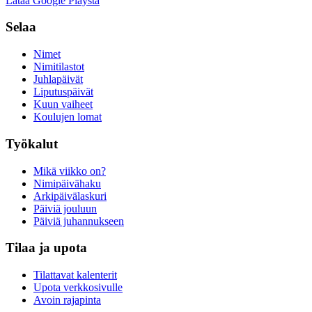
Lataa Google Playsta
Selaa
Nimet
Nimitilastot
Juhlapäivät
Liputuspäivät
Kuun vaiheet
Koulujen lomat
Työkalut
Mikä viikko on?
Nimipäivähaku
Arkipäivälaskuri
Päiviä jouluun
Päiviä juhannukseen
Tilaa ja upota
Tilattavat kalenterit
Upota verkkosivulle
Avoin rajapinta