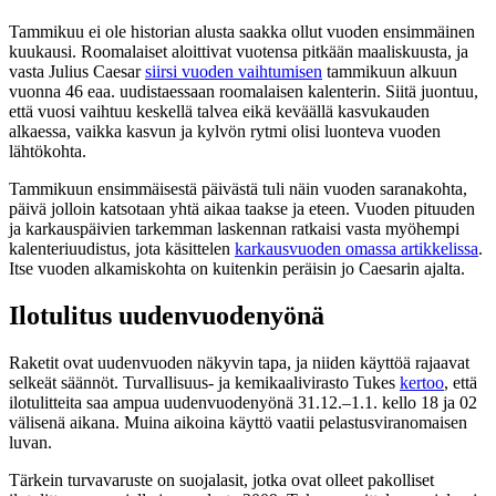
Tammikuu ei ole historian alusta saakka ollut vuoden ensimmäinen
kuukausi. Roomalaiset aloittivat vuotensa pitkään maaliskuusta, ja
vasta Julius Caesar
siirsi vuoden vaihtumisen
tammikuun alkuun
vuonna 46 eaa. uudistaessaan roomalaisen kalenterin. Siitä juontuu,
että vuosi vaihtuu keskellä talvea eikä keväällä kasvukauden
alkaessa, vaikka kasvun ja kylvön rytmi olisi luonteva vuoden
lähtökohta.
Tammikuun ensimmäisestä päivästä tuli näin vuoden saranakohta,
päivä jolloin katsotaan yhtä aikaa taakse ja eteen. Vuoden pituuden
ja karkauspäivien tarkemman laskennan ratkaisi vasta myöhempi
kalenteriuudistus, jota käsittelen
karkausvuoden omassa artikkelissa
.
Itse vuoden alkamiskohta on kuitenkin peräisin jo Caesarin ajalta.
Ilotulitus uudenvuodenyönä
Raketit ovat uudenvuoden näkyvin tapa, ja niiden käyttöä rajaavat
selkeät säännöt. Turvallisuus- ja kemikaalivirasto Tukes
kertoo
, että
ilotulitteita saa ampua uudenvuodenyönä 31.12.–1.1. kello 18 ja 02
välisenä aikana. Muina aikoina käyttö vaatii pelastusviranomaisen
luvan.
Tärkein turvavaruste on suojalasit, jotka ovat olleet pakolliset