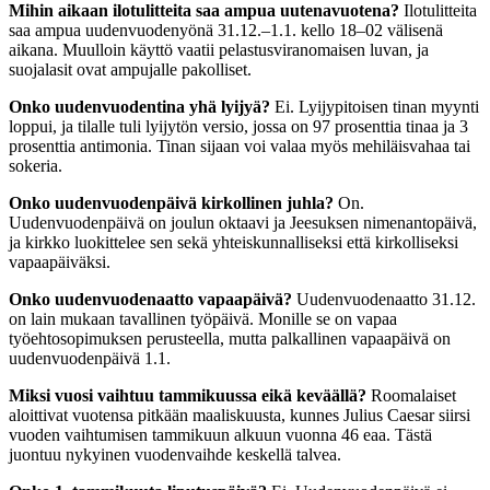
Mihin aikaan ilotulitteita saa ampua uutenavuotena?
Ilotulitteita
saa ampua uudenvuodenyönä 31.12.–1.1. kello 18–02 välisenä
aikana. Muulloin käyttö vaatii pelastusviranomaisen luvan, ja
suojalasit ovat ampujalle pakolliset.
Onko uudenvuodentina yhä lyijyä?
Ei. Lyijypitoisen tinan myynti
loppui, ja tilalle tuli lyijytön versio, jossa on 97 prosenttia tinaa ja 3
prosenttia antimonia. Tinan sijaan voi valaa myös mehiläisvahaa tai
sokeria.
Onko uudenvuodenpäivä kirkollinen juhla?
On.
Uudenvuodenpäivä on joulun oktaavi ja Jeesuksen nimenantopäivä,
ja kirkko luokittelee sen sekä yhteiskunnalliseksi että kirkolliseksi
vapaapäiväksi.
Onko uudenvuodenaatto vapaapäivä?
Uudenvuodenaatto 31.12.
on lain mukaan tavallinen työpäivä. Monille se on vapaa
työehtosopimuksen perusteella, mutta palkallinen vapaapäivä on
uudenvuodenpäivä 1.1.
Miksi vuosi vaihtuu tammikuussa eikä keväällä?
Roomalaiset
aloittivat vuotensa pitkään maaliskuusta, kunnes Julius Caesar siirsi
vuoden vaihtumisen tammikuun alkuun vuonna 46 eaa. Tästä
juontuu nykyinen vuodenvaihde keskellä talvea.