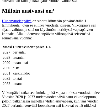
sitovamman kuin pelkkä ajatus vuoden vaihteessa.
Milloin uusivuosi on?
Uudenvuodenpäivä
on sidottu kiinteään päivämäärään 1.
tammikuuta, joten se ei liiku vuodesta toiseen. Viikonpäivä sen
sijaan vaihtuu, ja sillä on käytännön merkitystä vapaapäivien
kannalta. Alla uudenvuodenpäivän viikonpäivä seitsemänä
seuraavana vuonna:
Vuosi
Uudenvuodenpäivä 1.1.
2027
perjantai
2028
lauantai
2029
maanantai
2030
tiistai
2031
keskiviikko
2032
torstai
2033
lauantai
Viikonpäivä ratkaisee, kuinka pitkä vapaa uudesta vuodesta tulee.
Vuosina 2028 ja 2033 uudenvuodenpäivä osuu viikonloppuun,
jolloin palkansaaja menettää yhden arkivapaan, kun taas vuoden
2027 perjantai venyttää loppiaiseen asti jatkuvat pyhät pitkäksi