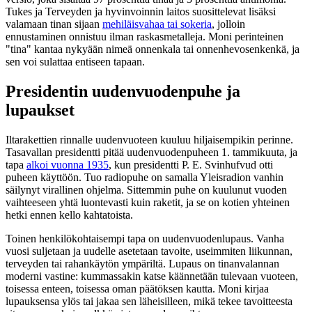
Tukes ja Terveyden ja hyvinvoinnin laitos suosittelevat lisäksi
valamaan tinan sijaan
mehiläisvahaa tai sokeria
, jolloin
ennustaminen onnistuu ilman raskasmetalleja. Moni perinteinen
"tina" kantaa nykyään nimeä onnenkala tai onnenhevosenkenkä, ja
sen voi sulattaa entiseen tapaan.
Presidentin uudenvuodenpuhe ja
lupaukset
Iltarakettien rinnalle uudenvuoteen kuuluu hiljaisempikin perinne.
Tasavallan presidentti pitää uudenvuodenpuheen 1. tammikuuta, ja
tapa
alkoi vuonna 1935
, kun presidentti P. E. Svinhufvud otti
puheen käyttöön. Tuo radiopuhe on samalla Yleisradion vanhin
säilynyt virallinen ohjelma. Sittemmin puhe on kuulunut vuoden
vaihteeseen yhtä luontevasti kuin raketit, ja se on kotien yhteinen
hetki ennen kello kahtatoista.
Toinen henkilökohtaisempi tapa on uudenvuodenlupaus. Vanha
vuosi suljetaan ja uudelle asetetaan tavoite, useimmiten liikunnan,
terveyden tai rahankäytön ympäriltä. Lupaus on tinanvalannan
moderni vastine: kummassakin katse käännetään tulevaan vuoteen,
toisessa enteen, toisessa oman päätöksen kautta. Moni kirjaa
lupauksensa ylös tai jakaa sen läheisilleen, mikä tekee tavoitteesta