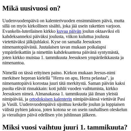
Mikä uusivuosi on?
Uudenvuodenpäivä on kalenterivuoden ensimmäinen päivä, mutta
sillä on myös kirkollinen sisältö, joka jää usein rakettien varjoon.
Evankelis-luterilainen kirkko
kuvaa päivän
joulun oktaaviksi eli
kahdeksanneksi päiväksi joulusta, viikon kuluttua joulusta
vietettäväksi jälkijuhlaksi. Kyse on samalla Jeesuksen
nimenantopäivästä. Juutalaisen tavan mukaan poikalapsi
ympärileikattiin ja nimettiin kahdeksantena päivänä syntymästä,
joten kirkko muistaa 1. tammikuuta Jeesuksen ympärileikkausta ja
nimenantoa.
Nimellä on tässä erityinen paino. Kirkon mukaan Jeesus-nimi
merkitsee heprean kielellä "Herra on apu, Herra pelastaa", ja
nimenantopäivä korostaa juuri tätä merkitystä. Saman päivän kaksi
puolta elävät rinnakkain: koti juhlii vuoden vaihtumista, kirkko
Jeesuksen nimeä. Almanakassa 1. tammikuuta jää ilman yleistä
nimipäivää, ja
ortodoksisen kalenterin
nimipäiväänsä viettävät Pasi
ja Vasili. Uudenvuodenpäivä sijoittuu keskelle joulun ja loppiaisen
välistä pyhien jaksoa, joten kotona se on usein rauhallisen oleskelun
ja vierailujen päivä edellisen yön juhlinnan jälkeen.
Miksi vuosi vaihtuu juuri 1. tammikuuta?