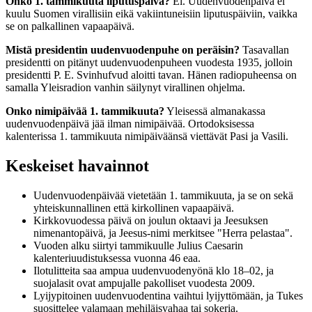
Onko 1. tammikuuta liputuspäivä?
Ei. Uudenvuodenpäivä ei
kuulu Suomen virallisiin eikä vakiintuneisiin liputuspäiviin, vaikka
se on palkallinen vapaapäivä.
Mistä presidentin uudenvuodenpuhe on peräisin?
Tasavallan
presidentti on pitänyt uudenvuodenpuheen vuodesta 1935, jolloin
presidentti P. E. Svinhufvud aloitti tavan. Hänen radiopuheensa on
samalla Yleisradion vanhin säilynyt virallinen ohjelma.
Onko nimipäivää 1. tammikuuta?
Yleisessä almanakassa
uudenvuodenpäivä jää ilman nimipäivää. Ortodoksisessa
kalenterissa 1. tammikuuta nimipäiväänsä viettävät Pasi ja Vasili.
Keskeiset havainnot
Uudenvuodenpäivää vietetään 1. tammikuuta, ja se on sekä
yhteiskunnallinen että kirkollinen vapaapäivä.
Kirkkovuodessa päivä on joulun oktaavi ja Jeesuksen
nimenantopäivä, ja Jeesus-nimi merkitsee "Herra pelastaa".
Vuoden alku siirtyi tammikuulle Julius Caesarin
kalenteriuudistuksessa vuonna 46 eaa.
Ilotulitteita saa ampua uudenvuodenyönä klo 18–02, ja
suojalasit ovat ampujalle pakolliset vuodesta 2009.
Lyijypitoinen uudenvuodentina vaihtui lyijyttömään, ja Tukes
suosittelee valamaan mehiläisvahaa tai sokeria.