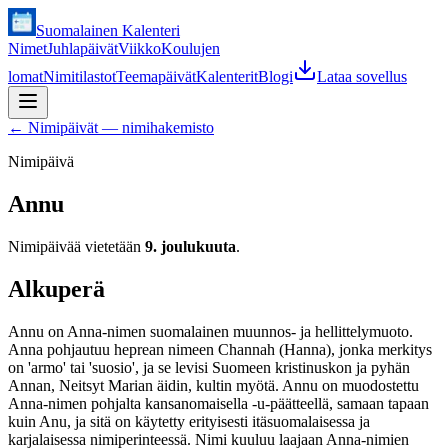
Suomalainen Kalenteri
Nimet
Juhlapäivät
Viikko
Koulujen
lomat
Nimitilastot
Teemapäivät
Kalenterit
Blogi
Lataa sovellus
←
Nimipäivät — nimihakemisto
Nimipäivä
Annu
Nimipäivää vietetään
9. joulukuuta
.
Alkuperä
Annu on Anna-nimen suomalainen muunnos- ja hellittelymuoto.
Anna pohjautuu heprean nimeen Channah (Hanna), jonka merkitys
on 'armo' tai 'suosio', ja se levisi Suomeen kristinuskon ja pyhän
Annan, Neitsyt Marian äidin, kultin myötä. Annu on muodostettu
Anna-nimen pohjalta kansanomaisella -u-päätteellä, samaan tapaan
kuin Anu, ja sitä on käytetty erityisesti itäsuomalaisessa ja
karjalaisessa nimiperinteessä. Nimi kuuluu laajaan Anna-nimien