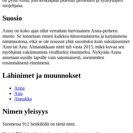
on pyhä Anna, jota keskiajalla pidettiin perheiden ja synnyttäjien
suojelijana.
Suosio
Annu on koko ajan ollut verrattain harvinainen Anna-perheen
muoto. Se tunnetaan ennen kaikkea itäsuomalaisena ja karjalaisena
nimimuotona, eikä se ole noussut yhtä suosituksi kuin sukulaisnimet
Anni tai Anu. Almanakkaan nimi tuli vasta 2015, mikä kuvaa sen
myöhäistä vakiintumista viralliseksi etunimeksi. Nykyään Annu
annetaan uusille lapsille vain satunnaisesti, useimmiten
ensimmäisenä etunimenä.
Lähinimet ja muunnokset
Anna
Anu
Annukka
Nimen yleisyys
Suomessa 912 henkilöllä on tämä nimi.