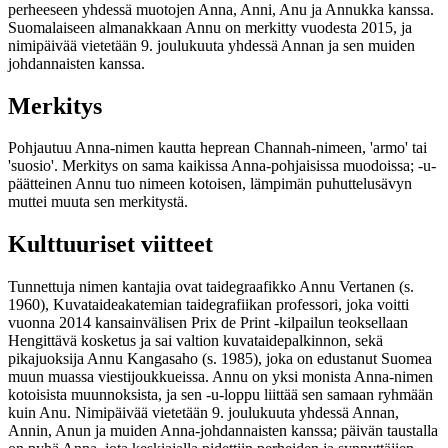
perheeseen yhdessä muotojen Anna, Anni, Anu ja Annukka kanssa.
Suomalaiseen almanakkaan Annu on merkitty vuodesta 2015, ja
nimipäivää vietetään 9. joulukuuta yhdessä Annan ja sen muiden
johdannaisten kanssa.
Merkitys
Pohjautuu Anna-nimen kautta heprean Channah-nimeen, 'armo' tai
'suosio'. Merkitys on sama kaikissa Anna-pohjaisissa muodoissa; -u-
päätteinen Annu tuo nimeen kotoisen, lämpimän puhuttelusävyn
muttei muuta sen merkitystä.
Kulttuuriset viitteet
Tunnettuja nimen kantajia ovat taidegraafikko Annu Vertanen (s.
1960), Kuvataideakatemian taidegrafiikan professori, joka voitti
vuonna 2014 kansainvälisen Prix de Print -kilpailun teoksellaan
Hengittävä kosketus ja sai valtion kuvataidepalkinnon, sekä
pikajuoksija Annu Kangasaho (s. 1985), joka on edustanut Suomea
muun muassa viestijoukkueissa. Annu on yksi monista Anna-nimen
kotoisista muunnoksista, ja sen -u-loppu liittää sen samaan ryhmään
kuin Anu. Nimipäivää vietetään 9. joulukuuta yhdessä Annan,
Annin, Anun ja muiden Anna-johdannaisten kanssa; päivän taustalla