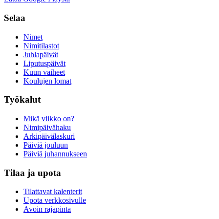
Selaa
Nimet
Nimitilastot
Juhlapäivät
Liputuspäivät
Kuun vaiheet
Koulujen lomat
Työkalut
Mikä viikko on?
Nimipäivähaku
Arkipäivälaskuri
Päiviä jouluun
Päiviä juhannukseen
Tilaa ja upota
Tilattavat kalenterit
Upota verkkosivulle
Avoin rajapinta