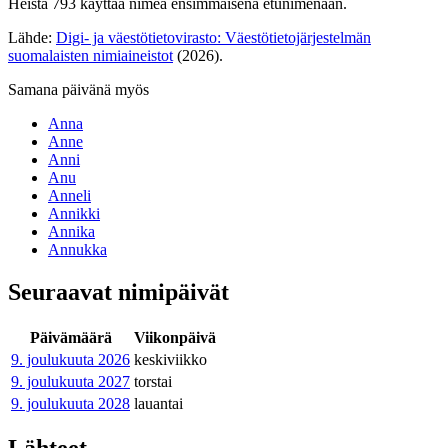
Heistä 793 käyttää nimeä ensimmäisenä etunimenään.
Lähde:
Digi- ja väestötietovirasto: Väestötietojärjestelmän
suomalaisten nimiaineistot
(2026).
Samana päivänä myös
Anna
Anne
Anni
Anu
Anneli
Annikki
Annika
Annukka
Seuraavat nimipäivät
Päivämäärä
Viikonpäivä
9. joulukuuta
2026
keskiviikko
9. joulukuuta
2027
torstai
9. joulukuuta
2028
lauantai