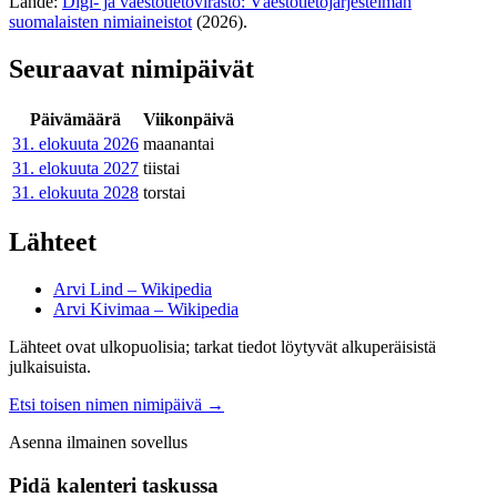
Lähde:
Digi- ja väestötietovirasto: Väestötietojärjestelmän
suomalaisten nimiaineistot
(2026).
Seuraavat nimipäivät
Päivämäärä
Viikonpäivä
31. elokuuta
2026
maanantai
31. elokuuta
2027
tiistai
31. elokuuta
2028
torstai
Lähteet
Arvi Lind – Wikipedia
Arvi Kivimaa – Wikipedia
Lähteet ovat ulkopuolisia; tarkat tiedot löytyvät alkuperäisistä
julkaisuista.
Etsi toisen nimen nimipäivä
→
Asenna ilmainen sovellus
Pidä kalenteri taskussa