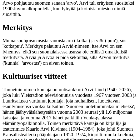
Arvo pohjautuu suomen sanaan 'arvo'. Arvi tuli erityisen suosituksi
1900-luvun alkupuolella, kun lyhyitä ja kotoisia miesten nimiä
suosittiin.
Merkitys
Muinaispohjoismaisista sanoista arn ('kotka') ja viðr ('puu'), siis
'kotkapuu'. Merkitys palautuu Arvid-nimeen; itse Arvi on sen
lyhennys, eikä sen suomalaisessa asussa ole erillistä omakielistä
merkitystä. Arvia ja Arvoa ei pidä sekoittaa, sillä Arvon merkitys
('kunnia', 'arvostus') on aivan toinen.
Kulttuuriset viitteet
Tunnetuin nimen kantaja on uutisankkuri Arvi Lind (1940–2026),
joka luki Yleisradion televisiouutisia vuodesta 1967 vuoteen 2003 ja
Lauritsalassa varttunut juontaja, jota rauhallisen, luotettavan
esiintymisensä vuoksi kutsuttiin 'Suomen luotetuimmaksi mieheksi';
hänen jäähyväislähetystään vuonna 2003 seurasi yli 1,6 miljoonaa
katsojaa, ja vuonna 2017 hänet palkittiin Venla-gaalassa
elämäntyöpalkinnolla. Toinen merkittävä kantaja on kirjailija ja
teatterimies Kaarlo Arvi Kivimaa (1904–1984), joka johti Suomen
Kansallisteatteria pääjohtajana 1950–1974, kirjoitti runokokoelmia,