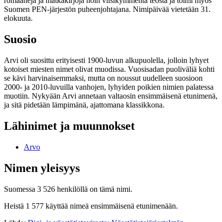
romaaneja ja matkakirjoja noin viisikymmentä teosta ja toimi myös
Suomen PEN-järjestön puheenjohtajana. Nimipäivää vietetään 31.
elokuuta.
Suosio
Arvi oli suosittu erityisesti 1900-luvun alkupuolella, jolloin lyhyet
kotoiset miesten nimet olivat muodissa. Vuosisadan puoliväliä kohti
se kävi harvinaisemmaksi, mutta on noussut uudelleen suosioon
2000- ja 2010-luvuilla vanhojen, lyhyiden poikien nimien palatessa
muotiin. Nykyään Arvi annetaan valtaosin ensimmäisenä etunimenä,
ja sitä pidetään lämpimänä, ajattomana klassikkona.
Lähinimet ja muunnokset
Arvo
Nimen yleisyys
Suomessa 3 526 henkilöllä on tämä nimi.
Heistä 1 577 käyttää nimeä ensimmäisenä etunimenään.