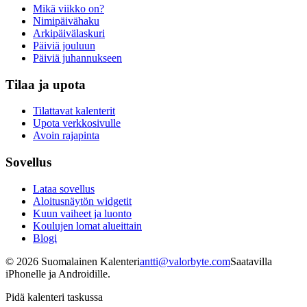
Mikä viikko on?
Nimipäivähaku
Arkipäivälaskuri
Päiviä jouluun
Päiviä juhannukseen
Tilaa ja upota
Tilattavat kalenterit
Upota verkkosivulle
Avoin rajapinta
Sovellus
Lataa sovellus
Aloitusnäytön widgetit
Kuun vaiheet ja luonto
Koulujen lomat alueittain
Blogi
©
2026
Suomalainen Kalenteri
antti@valorbyte.com
Saatavilla
iPhonelle ja Androidille.
Pidä kalenteri taskussa