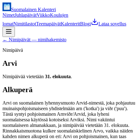
Suomalainen Kalenteri
Nimet
Juhlapäivät
Viikko
Koulujen
lomat
Nimitilastot
Teemapäivät
Kalenterit
Blogi
Lataa sovellus
←
Nimipäivät — nimihakemisto
Nimipäivä
Arvi
Nimipäivää vietetään
31. elokuuta
.
Alkuperä
Arvi on suomalainen lyhennysmuoto Arvid-nimestä, joka pohjautuu
muinaispohjoismaiseen yhdistelmään arn ('kotka') ja viðr ('puu').
Tästä syntyi pohjoismainen Arnviðr/Arvid, joka lyheni
suomalaisessa käytössä kotoiseksi Arviksi. Nimi vakiintui
suomalaiseen almanakkaan, ja nimipäivää vietetään 31. elokuuta.
Rinnakkaismuotona kulkee suomalaiskielinen Arvo, vaikka näiden
kahden nimen alkuperä on eri: Arvi on pohjoismainen, kun taas