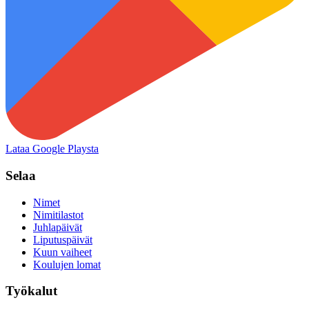
Lataa Google Playsta
Selaa
Nimet
Nimitilastot
Juhlapäivät
Liputuspäivät
Kuun vaiheet
Koulujen lomat
Työkalut