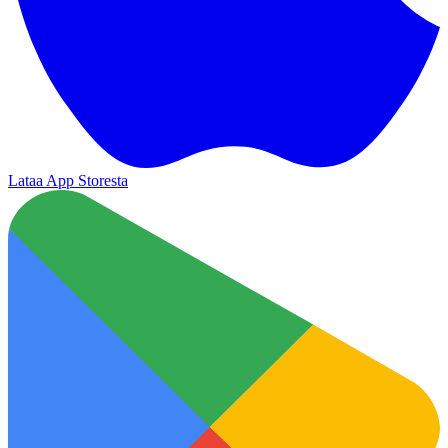
Lataa App Storesta