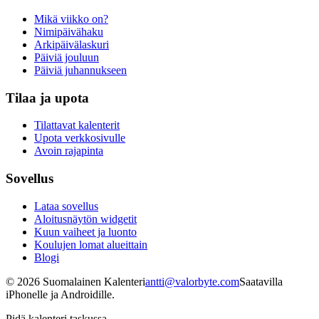
Mikä viikko on?
Nimipäivähaku
Arkipäivälaskuri
Päiviä jouluun
Päiviä juhannukseen
Tilaa ja upota
Tilattavat kalenterit
Upota verkkosivulle
Avoin rajapinta
Sovellus
Lataa sovellus
Aloitusnäytön widgetit
Kuun vaiheet ja luonto
Koulujen lomat alueittain
Blogi
©
2026
Suomalainen Kalenteri
antti@valorbyte.com
Saatavilla
iPhonelle ja Androidille.
Pidä kalenteri taskussa