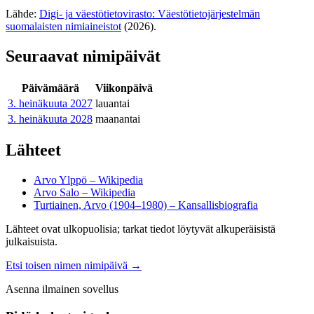
Lähde:
Digi- ja väestötietovirasto: Väestötietojärjestelmän
suomalaisten nimiaineistot
(2026).
Seuraavat nimipäivät
Päivämäärä
Viikonpäivä
3. heinäkuuta
2027
lauantai
3. heinäkuuta
2028
maanantai
Lähteet
Arvo Ylppö – Wikipedia
Arvo Salo – Wikipedia
Turtiainen, Arvo (1904–1980) – Kansallisbiografia
Lähteet ovat ulkopuolisia; tarkat tiedot löytyvät alkuperäisistä
julkaisuista.
Etsi toisen nimen nimipäivä
→
Asenna ilmainen sovellus