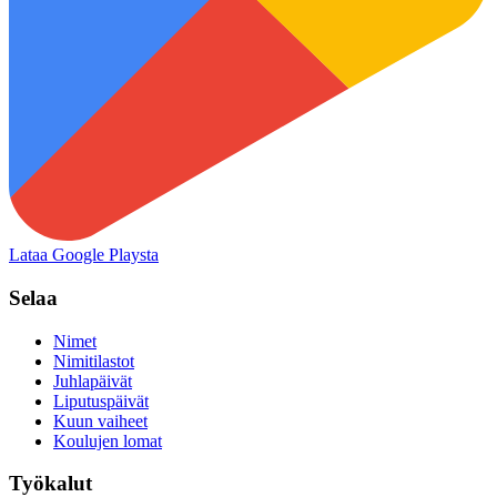
Lataa Google Playsta
Selaa
Nimet
Nimitilastot
Juhlapäivät
Liputuspäivät
Kuun vaiheet
Koulujen lomat
Työkalut