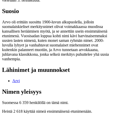
vietetään 3. heinäkuuta.
Suosio
Arvo oli erittäin suosittu 1900-luvun alkupuolella, jolloin
suomalaiskieliset merkitysnimet olivat voimakkaassa muodissa
kansallisen heräämisen myötä, ja se annettiin usein ensimmäisenä
etunimenä. Vuosisadan loppua kohti nimi kävi harvinaisemmaksi
uusien lasten nimenä, kuten monet saman ryhmän nimet. 2000-
luvulla lyhyet ja vanhahtavat suomalaiset miehennimet ovat
kuitenkin palanneet muotiin, ja Arvo tunnetaan arvokkaana,
juhlavana klassikkona, jonka selkeä merkitys puhuttelee yhä uusia
vanhempia.
Lähinimet ja muunnokset
Arvi
Nimen yleisyys
Suomessa 6 359 henkilöllä on tämä nimi.
Heistä 2 618 käyttää nimeä ensimmäisenä etunimenään.