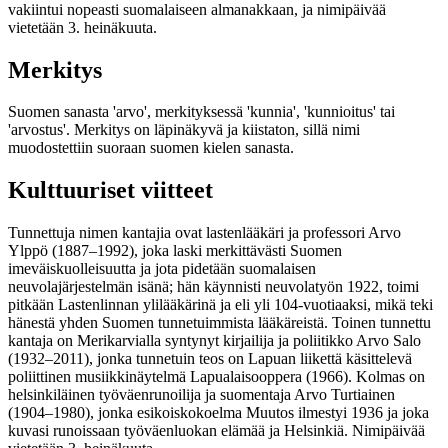
vakiintui nopeasti suomalaiseen almanakkaan, ja nimipäivää
vietetään 3. heinäkuuta.
Merkitys
Suomen sanasta 'arvo', merkityksessä 'kunnia', 'kunnioitus' tai
'arvostus'. Merkitys on läpinäkyvä ja kiistaton, sillä nimi
muodostettiin suoraan suomen kielen sanasta.
Kulttuuriset viitteet
Tunnettuja nimen kantajia ovat lastenlääkäri ja professori Arvo
Ylppö (1887–1992), joka laski merkittävästi Suomen
imeväiskuolleisuutta ja jota pidetään suomalaisen
neuvolajärjestelmän isänä; hän käynnisti neuvolatyön 1922, toimi
pitkään Lastenlinnan ylilääkärinä ja eli yli 104-vuotiaaksi, mikä teki
hänestä yhden Suomen tunnetuimmista lääkäreistä. Toinen tunnettu
kantaja on Merikarvialla syntynyt kirjailija ja poliitikko Arvo Salo
(1932–2011), jonka tunnetuin teos on Lapuan liikettä käsittelevä
poliittinen musiikkinäytelmä Lapualaisooppera (1966). Kolmas on
helsinkiläinen työväenrunoilija ja suomentaja Arvo Turtiainen
(1904–1980), jonka esikoiskokoelma Muutos ilmestyi 1936 ja joka
kuvasi runoissaan työväenluokan elämää ja Helsinkiä. Nimipäivää