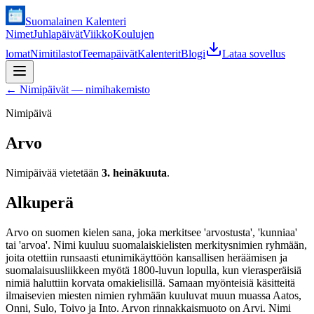
Suomalainen Kalenteri
Nimet
Juhlapäivät
Viikko
Koulujen
lomat
Nimitilastot
Teemapäivät
Kalenterit
Blogi
Lataa sovellus
←
Nimipäivät — nimihakemisto
Nimipäivä
Arvo
Nimipäivää vietetään
3. heinäkuuta
.
Alkuperä
Arvo on suomen kielen sana, joka merkitsee 'arvostusta', 'kunniaa'
tai 'arvoa'. Nimi kuuluu suomalaiskielisten merkitysnimien ryhmään,
joita otettiin runsaasti etunimikäyttöön kansallisen heräämisen ja
suomalaisuusliikkeen myötä 1800-luvun lopulla, kun vierasperäisiä
nimiä haluttiin korvata omakielisillä. Samaan myönteisiä käsitteitä
ilmaisevien miesten nimien ryhmään kuuluvat muun muassa Aatos,
Onni, Sulo, Toivo ja Into. Arvon rinnakkaismuoto on Arvi. Nimi