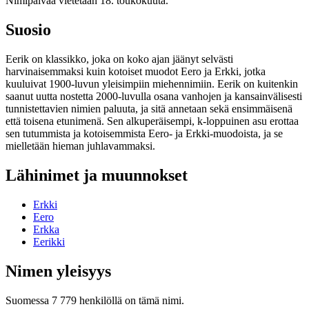
Nimipäivää vietetään 18. toukokuuta.
Suosio
Eerik on klassikko, joka on koko ajan jäänyt selvästi
harvinaisemmaksi kuin kotoiset muodot Eero ja Erkki, jotka
kuuluivat 1900-luvun yleisimpiin miehennimiin. Eerik on kuitenkin
saanut uutta nostetta 2000-luvulla osana vanhojen ja kansainvälisesti
tunnistettavien nimien paluuta, ja sitä annetaan sekä ensimmäisenä
että toisena etunimenä. Sen alkuperäisempi, k-loppuinen asu erottaa
sen tutummista ja kotoisemmista Eero- ja Erkki-muodoista, ja se
mielletään hieman juhlavammaksi.
Lähinimet ja muunnokset
Erkki
Eero
Erkka
Eerikki
Nimen yleisyys
Suomessa 7 779 henkilöllä on tämä nimi.