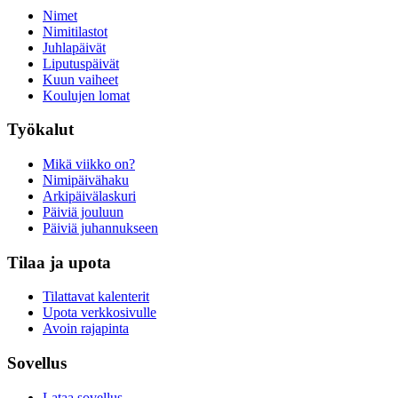
Nimet
Nimitilastot
Juhlapäivät
Liputuspäivät
Kuun vaiheet
Koulujen lomat
Työkalut
Mikä viikko on?
Nimipäivähaku
Arkipäivälaskuri
Päiviä jouluun
Päiviä juhannukseen
Tilaa ja upota
Tilattavat kalenterit
Upota verkkosivulle
Avoin rajapinta
Sovellus
Lataa sovellus