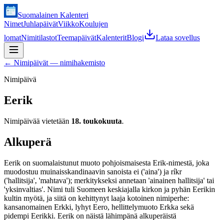
Suomalainen Kalenteri
Nimet
Juhlapäivät
Viikko
Koulujen
lomat
Nimitilastot
Teemapäivät
Kalenterit
Blogi
Lataa sovellus
←
Nimipäivät — nimihakemisto
Nimipäivä
Eerik
Nimipäivää vietetään
18. toukokuuta
.
Alkuperä
Eerik on suomalaistunut muoto pohjoismaisesta Erik-nimestä, joka
muodostuu muinaisskandinaavin sanoista ei ('aina') ja ríkr
('hallitsija', 'mahtava'); merkitykseksi annetaan 'ainainen hallitsija' tai
'yksinvaltias'. Nimi tuli Suomeen keskiajalla kirkon ja pyhän Eerikin
kultin myötä, ja siitä on kehittynyt laaja kotoinen nimiperhe:
kansanomainen Erkki, lyhyt Eero, hellittelymuoto Erkka sekä
pidempi Eerikki. Eerik on näistä lähimpänä alkuperäistä