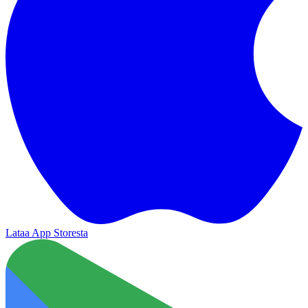
Lataa App Storesta