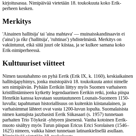
kirjoitusasua. Nimipäivää vietetään 18. toukokuuta koko Erik-
perheen kesken.
Merkitys
'Ainainen hallitsija' tai 'aina mahtava' — muinaisskandinaavin ei
('aina') ja ríkr ('hallitsija', 'ruhtinas') yhdistelmästä. Merkitys on
vakiintunut, eikä siitä juuri ole kiistaa, ja se kulkee samana koko
Erik-nimiperheessä.
Kulttuuriset viitteet
Nimen taustahahmo on pyhä Eerik (Erik IX, k. 1160), keskiaikainen
hallitsijapyhimys, jonka muistopäivä 18. toukokuuta antoi nimelle
sen nimipäivän. Pyhään Eerikiin liittyy myös Suomen varhaiseen
kristillistämiseen kytketty legendaarinen Eerikin retki, jonka piispa
Henrikin kanssa kuvataan suuntautuneen Lounais-Suomeen 1150-
luvulla; tapahtuman historiallisuus on kuitenkin kiistanalainen, ja
varhaisimmat lähteet ovat vasta 1200-luvun lopulta. Suomalaisista
nimen kantajista jazzbasisti Eerik Siikasaari (s. 1957) tunnetaan
parhaiten Trio Töykeät -yhtyeen jäsenenä. Vanha kotoinen Eerik-
muoto sisältyy myös Turun piispan Ericus Erici Sorolaisen (1546–
1625) nimeen, vaikka hänet tunnetaan latinankielisellä asullaan.