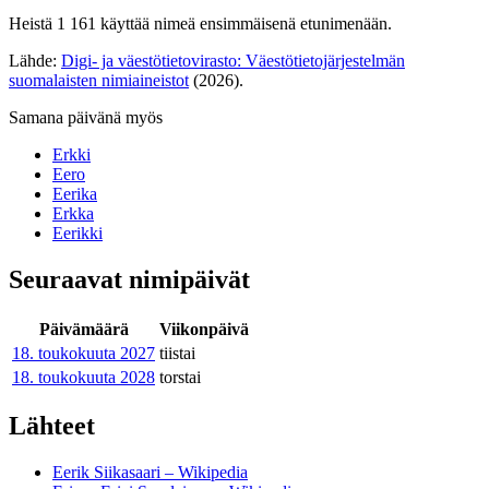
Heistä 1 161 käyttää nimeä ensimmäisenä etunimenään.
Lähde:
Digi- ja väestötietovirasto: Väestötietojärjestelmän
suomalaisten nimiaineistot
(2026).
Samana päivänä myös
Erkki
Eero
Eerika
Erkka
Eerikki
Seuraavat nimipäivät
Päivämäärä
Viikonpäivä
18. toukokuuta
2027
tiistai
18. toukokuuta
2028
torstai
Lähteet
Eerik Siikasaari – Wikipedia