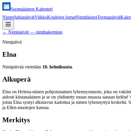
Suomalainen Kalenteri
Nimet
Juhlapäivät
Viikko
Koulujen lomat
Nimitilastot
Teemapäivät
Kalen
←
Nimipäivät — nimihakemisto
Nimipäivä
Elna
Nimipäivää vietetään
10. helmikuuta
.
Alkuperä
Elna on Helena-nimen pohjoismainen lyhennysmuoto, joka on vakiintun
aidosti kiistanalainen ja se on yhdistetty muun muassa sanaan helénē 
joista Elna syntyi alkutavun kadottua ja nimen lyhennyttyä keskeltä. 
ja Ellen-muotojen kanssa.
Merkitys