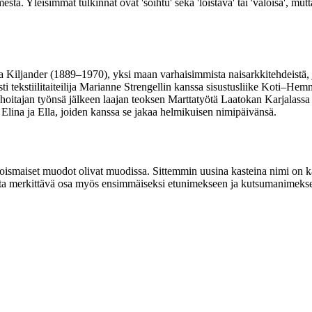
. Yleisimmät tulkinnat ovat 'soihtu' sekä 'loistava' tai 'valoisa', mutta
a Kiljander (1889–1970), yksi maan varhaisimmista naisarkkitehdeistä, j
 tekstiilitaiteilija Marianne Strengellin kanssa sisustusliike Koti–Hemme
nhoitajan työnsä jälkeen laajan teoksen Marttatyötä Laatokan Karjalassa
Elina ja Ella, joiden kanssa se jakaa helmikuisen nimipäivänsä.
hjoismaiset muodot olivat muodissa. Sittemmin uusina kasteina nimi on k
tta merkittävä osa myös ensimmäiseksi etunimekseen ja kutsumanimekse