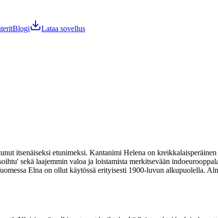
terit
Blogi
Lataa sovellus
ut itsenäiseksi etunimeksi. Kantanimi Helena on kreikkalaisperäinen 
'soihtu' sekä laajemmin valoa ja loistamista merkitsevään indoeurooppal
Suomessa Elna on ollut käytössä erityisesti 1900-luvun alkupuolella. Al