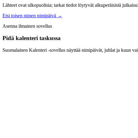
Lähteet ovat ulkopuolisia; tarkat tiedot löytyvät alkuperäisistä julkaisui
Etsi toisen nimen nimipäivä
→
Asenna ilmainen sovellus
Pidä kalenteri taskussa
Suomalainen Kalenteri ‑sovellus näyttää nimipäivät, juhlat ja kuun vai