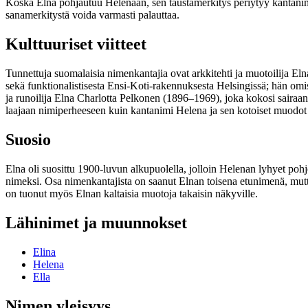
Koska Elna pohjautuu Helenaan, sen taustamerkitys periytyy kantanimestä
sanamerkitystä voida varmasti palauttaa.
Kulttuuriset viitteet
Tunnettuja suomalaisia nimenkantajia ovat arkkitehti ja muotoilija Eln
sekä funktionalistisesta Ensi-Koti-rakennuksesta Helsingissä; hän omisti
ja runoilija Elna Charlotta Pelkonen (1896–1969), joka kokosi sairaa
laajaan nimiperheeseen kuin kantanimi Helena ja sen kotoiset muodot 
Suosio
Elna oli suosittu 1900-luvun alkupuolella, jolloin Helenan lyhyet po
nimeksi. Osa nimenkantajista on saanut Elnan toisena etunimenä, mu
on tuonut myös Elnan kaltaisia muotoja takaisin näkyville.
Lähinimet ja muunnokset
Elina
Helena
Ella
Nimen yleisyys