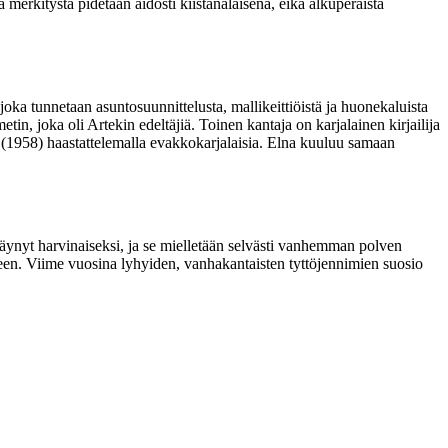
 merkitystä pidetään aidosti kiistanalaisena, eikä alkuperäistä
oka tunnetaan asuntosuunnittelusta, mallikeittiöistä ja huonekaluista
tin, joka oli Artekin edeltäjiä. Toinen kantaja on karjalainen kirjailija
 (1958) haastattelemalla evakkokarjalaisia. Elna kuuluu samaan
äynyt harvinaiseksi, ja se mielletään selvästi vanhemman polven
en. Viime vuosina lyhyiden, vanhakantaisten tyttöjennimien suosio