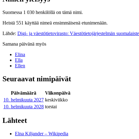
Suomessa 1 030 henkilöllä on tämä nimi.
Heistä 551 käyttää nimeä ensimmäisenä etunimenään.
Lähde:
Digi- ja väestötietovirasto: Väestötietojärjestelmän suomalaist
Samana päivänä myös
Elina
Ella
Ellen
Seuraavat nimipäivät
Päivämäärä
Viikonpäivä
10. helmikuuta
2027
keskiviikko
10. helmikuuta
2028
torstai
Lähteet
Elna Kiljander – Wikipedia