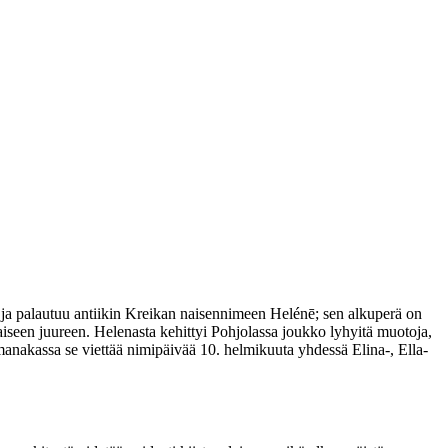
ja palautuu antiikin Kreikan naisennimeen Helénē; sen alkuperä on
aiseen juureen. Helenasta kehittyi Pohjolassa joukko lyhyitä muotoja,
manakassa se viettää nimipäivää 10. helmikuuta yhdessä Elina-, Ella-